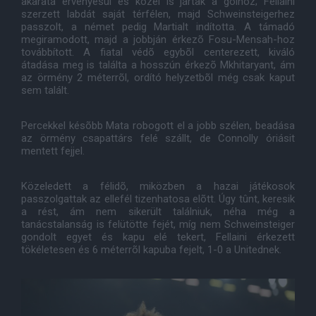
akarata érvényesül és közel is jártak a gólhoz; Fellaini
szerzett labdát saját térfélen, majd Schweinsteigerhez
passzolt, a német pedig Martialt indította. A támadó
megiramodott, majd a jobbján érkezõ Fosu-Mensah-hoz
továbbított. A fiatal védõ egybõl centerezett, kiváló
átadása meg is találta a hosszún érkezõ Mkhitaryant, ám
az örmény 2 méterrõl, ordító helyzetbõl még csak kaput
sem talált.
Percekkel késõbb Mata robogott el a jobb szélen, beadása
az örmény csapattárs felé szállt, de Connolly óriásit
mentett fejjel.
Közeledett a félidõ, miközben a hazai játékosok
passzolgattak az ellefél tizenhatosa elõtt. Úgy tûnt, keresik
a rést, ám nem sikerült találniuk, néha még a
tanácstalanság is felütötte fejét, míg nem Schweinsteiger
gondolt egyet és kapu elé tekert, Fellaini érkezett
tökéletesen és 6 méterrõl kapuba fejelt, 1-0 a Unitednek.