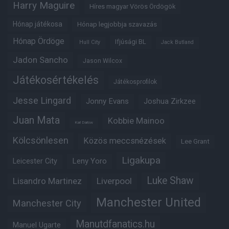
Harry Maguire
Híres magyar Vörös Ördögök
Hónap játékosa
Hónap legjobbja szavazás
Hónap Ördöge
Ifjúsági BL
Hull City
Jack Butland
Jadon Sancho
Jason Wilcox
Játékosértékelés
Játékosprofilok
Jesse Lingard
Jonny Evans
Joshua Zirkzee
Juan Mata
Kobbie Mainoo
Karl Darlow
Kölcsönlesen
Közös meccsnézések
Lee Grant
Ligakupa
Leny Yoro
Leicester City
Luke Shaw
Lisandro Martinez
Liverpool
Manchester United
Manchester City
Manutdfanatics.hu
Manuel Ugarte