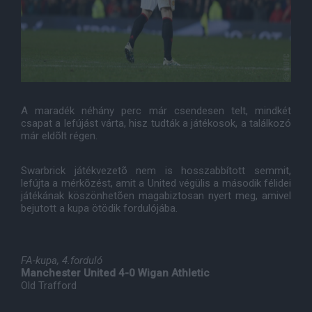
A maradék néhány perc már csendesen telt, mindkét
csapat a lefújást várta, hisz tudták a játékosok, a találkozó
már eldõlt régen.
Swarbrick játékvezetõ nem is hosszabbított semmit,
lefújta a mérkõzést, amit a United végülis a második félidei
játékának köszönhetõen magabiztosan nyert meg, amivel
bejutott a kupa ötödik fordulójába.
FA-kupa, 4.forduló
Manchester United 4-0 Wigan Athletic
Old Trafford