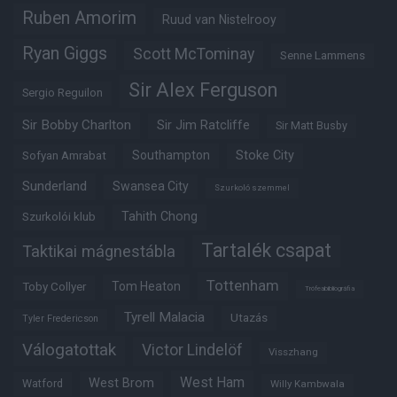
Ruben Amorim
Ruud van Nistelrooy
Ryan Giggs
Scott McTominay
Senne Lammens
Sir Alex Ferguson
Sergio Reguilon
Sir Bobby Charlton
Sir Jim Ratcliffe
Sir Matt Busby
Southampton
Stoke City
Sofyan Amrabat
Sunderland
Swansea City
Szurkoló szemmel
Tahith Chong
Szurkolói klub
Tartalék csapat
Taktikai mágnestábla
Tottenham
Tom Heaton
Toby Collyer
Trófeabibliográfia
Tyrell Malacia
Utazás
Tyler Fredericson
Válogatottak
Victor Lindelöf
Visszhang
West Ham
West Brom
Watford
Willy Kambwala