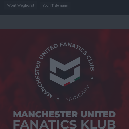
Wout Weghorst
Youri Tielemans