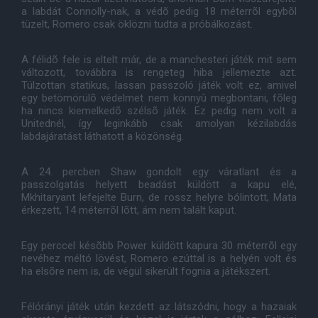
a labdát Connolly-nak, a védõ pedig 18 méterrõl egybõl
tüzelt, Romero csak öklözni tudta a próbálkozást.
A félidõ fele is eltelt már, de a manchesteri játék mit sem
változott, továbbra is rengeteg hiba jellemezte azt.
Túlzottan statikus, lassan passzoló játék volt ez, amivel
egy betömörülõ védelmet nem könnyû megbontani, fõleg
ha nincs kiemelkedõ szélsõ játék. Ez pedig nem volt a
Unitednél, így leginkább csak amolyan kézilabdás
labdajáratást láthatott a közönség.
A 24. percben Shaw gondolt egy váratlant és a
passzolgatás helyett beadást küldött a kapu elé,
Mkhitaryant lefejelte Burn, de rossz helyre bólintott, Mata
érkezett, 14 méterrõl lõtt, ám nem talált kaput.
Egy perccel késõbb Power küldött kapura 30 méterrõl egy
nevéhez méltó lövést, Romero ezúttal is a helyén volt és
ha elsõre nem is, de végül sikerült fognia a játékszert.
Félórányi játék után kezdett az látszódni, hogy a hazaiak