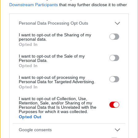
Downstream Participants
that may further disclose it to other
third parties.
Please note that this website/app uses one or more Google
Personal Data Processing Opt Outs
services and may gather and store information including but
not limited to your visit or usage behaviour. You may click to
I want to opt-out of the Sharing of my
personal data.
grant or deny consent to Google and its third-party tags to
Opted In
use your data for below specified purposes in below Google
consent section.
I want to opt-out of the Sale of my
Personal Data.
Opted In
I want to opt-out of processing my
Personal Data for Targeted Advertising.
Opted In
I want to opt-out of Collection, Use,
Retention, Sale, and/or Sharing of my
Personal Data that Is Unrelated with the
Purposes for which it was collected.
Opted Out
Google consents