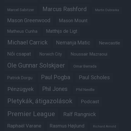
Marcus Rashford
Marcel Sabitzer
Martin Dubravka
Mason Greenwood
Mason Mount
Matheus Cunha
Matthijs de Ligt
Michael Carrick
Nemanja Matic
Newcastle
Női csapat
Noussair Mazraoui
Norwich City
Ole Gunnar Solskjaer
Omar Berrada
Paul Pogba
Paul Scholes
Patrick Dorgu
Phil Jones
Pénzügyek
Phil Neville
Pletykák, átigazolások
Podcast
Premier League
Ralf Rangnick
Raphaël Varane
Rasmus Højlund
Richard Arnold