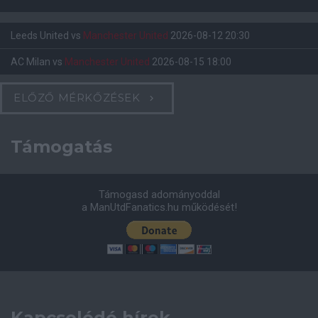
Leeds United
vs
Manchester United
2026-08-12 20:30
AC Milan
vs
Manchester United
2026-08-15 18:00
ELŐZŐ MÉRKŐZÉSEK
Támogatás
Támogasd adományoddal
a ManUtdFanatics.hu működését!
Kapcsolódó hírek