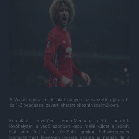
A Wigan egész félidõ alatt nagyon szervezetten játszott,
de 1-2 beadással zavart lehetett okozni védelmükben.
Fordulást követõen Fosu-Mensah elõtt adódott
lövõhelyzet, a védõ azonban kapu mellé küldte a labdát.
Hat perc telt el a félidõbõl, amikor Schweinsteiger
labdaszerzést követõen lövésre szánta el magát, de a