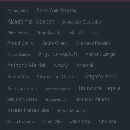
Aaron Wan-Bissaka
A hangadó
Akadémiai csapat
Alejandro Garnacho
Alex Telles
Altay Bayindir
Alvaro Fernandez
Amad Diallo
Andre Onana
Andreas Pereira
Angol válogatott
Anthony Elanga
Andrey Santos
Anthony Martial
Arsenal
Antony
Átigazolások
Átigazolási Center
Aston Villa
Bajnokok Ligája
Axel Tuanzebe
Ayden Heaven
Benjamin Sesko
Brandon Williams
Bournemouth
Bruno Fernandes
Bryan Mbeumo
Casemiro
Chelsea
Bryan Robson
Cardiff City