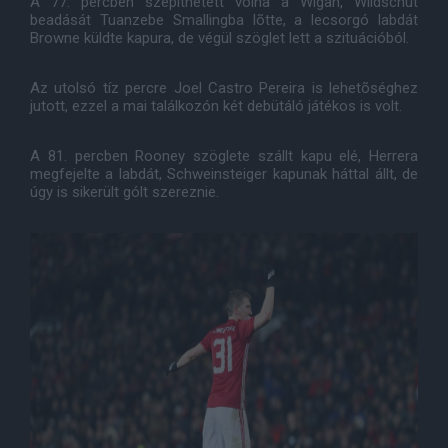
A 77. percben szépíthetett volna a Wigan, Wildschut
beadását Tuanzebe Smallingba lõtte, a lecsorgó labdát
Browne küldte kapura, de végül szöglet lett a szituációból.
Az utolsó tíz percre Joel Castro Pereira is lehetõséghez
jutott, ezzel a mai találkozón két debütáló játékos is volt.
A 81. percben Rooney szöglete szállt kapu elé, Herrera
megfejelte a labdát, Schweinsteiger kapunak háttal állt, de
úgy is sikerült gólt szereznie.