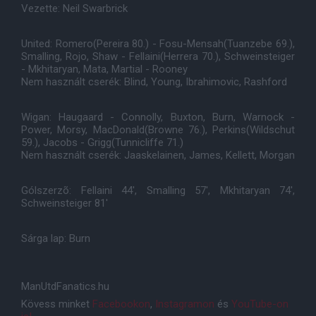
Vezette: Neil Swarbrick
United: Romero(Pereira 80.) - Fosu-Mensah(Tuanzebe 69.),
Smalling, Rojo, Shaw - Fellaini(Herrera 70.), Schweinsteiger
- Mkhitaryan, Mata, Martial - Rooney
Nem használt cserék: Blind, Young, Ibrahimovic, Rashford
Wigan: Haugaard - Connolly, Buxton, Burn, Warnock -
Power, Morsy, MacDonald(Browne 76.), Perkins(Wildschut
59.), Jacobs - Grigg(Tunnicliffe 71.)
Nem használt cserék: Jaaskelainen, James, Kellett, Morgan
Gólszerzõ: Fellaini 44', Smalling 57', Mkhitaryan 74',
Schweinsteiger 81'
Sárga lap: Burn
ManUtdFanatics.hu
Kövess minket
Facebookon
,
Instagramon
és
YouTube-on