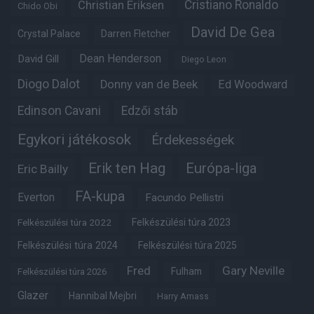
Christian Eriksen
Cristiano Ronaldo
Chido Obi
David De Gea
Crystal Palace
Darren Fletcher
Dean Henderson
David Gill
Diego Leon
Diogo Dalot
Donny van de Beek
Ed Woodward
Edinson Cavani
Edzői stáb
Egykori játékosok
Érdekességek
Erik ten Hag
Európa-liga
Eric Bailly
FA-kupa
Everton
Facundo Pellistri
Felkészülési túra 2022
Felkészülési túra 2023
Felkészülési túra 2024
Felkészülési túra 2025
Fred
Gary Neville
Fulham
Felkészülési túra 2026
Glazer
Hannibal Mejbri
Harry Amass