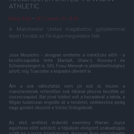
ATHLETIC
Balog Attila
•
2017. január. 29. 18:50
A Manchester United magabiztos gyõzelemmel
lépett tovább az FA-kupa megvédése felé.
Jose Mourinho - ahogyan említette a mérkõzés elõtt - a
kezdõcsapatba tette Martialt, Shaw-t, Rooney-t és
Schweinsteigert is. Sõt, Fosu-Mensah is játéklehetõséghez
jutott, míg Tuanzebe a kispadra ülhetett le.
Ám a sok változtatás nem jól sült el, hiszen a
manchesteriek rettentõen sok hibával játszva kezdték az
összecsapást. Bár jóval többet volt a hazaiaknál a labda, a
Wigan tudatosan engedte át a területet, védekezése pedig
nagy gondot okozott a Vörös Ördögöknek.
Az elsõ említést érdemlõ esemény Warren Joyce
együttese elõtt adódott, a félpályán elvégzett szabadrúgás
szállt be a hazai tizenhatosra, ahonnan Burn visszafejelte