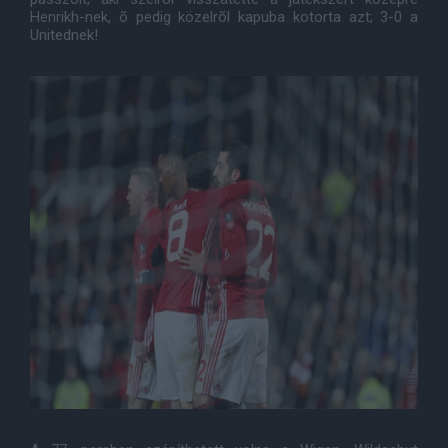
Henrikh-nek, õ pedig közelrõl kapuba kotorta azt; 3-0 a
Unitednek!