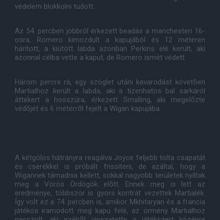
védelem blokkolni tudott.
Az 54. percben jobbról érkezett beadás a manchesteri 16-
osra, Romero kimozdult a kapujából és 12 méteren
hárított, a kiütött labda azonban Perkins elé került, aki
azonnal célba vette a kaput, de Romero ismét védett.
Három percre rá, egy szöglet utáni kavarodást követõen
Martialhoz került a labda, aki a tizenhatos bal sarkáról
áttekert a hosszúra, érkezett Smalling, aki megelõzte
védõjét és 6 méterrõl fejelt a Wigan kapujába.
A kétgólos hátrányra reagálva Joyce feljebb tolta csapatát
és cserékkel is próbált frissíteni, de azáltal, hogy a
Wigannek támadnia kellett, sokkal nagyobb területek nyíltak
meg a Vörös Ördögök elõtt. Ennek meg is lett az
eredménye, többször is gyors kontrát vezettek Martialék.
Így volt ez a 74. percben is, amikor Mkhitaryan és a francia
játékos iramodott meg kapu felé, az örmény Martialhoz
passzolt, aki szélrõl visszatette a játékszert középre