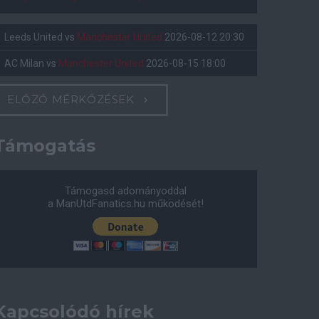
Leeds United
vs
Manchester United
2026-08-12 20:30
AC Milan
vs
Manchester United
2026-08-15 18:00
ELŐZŐ MÉRKŐZÉSEK
Támogatás
Támogasd adományoddal
a ManUtdFanatics.hu működését!
Kapcsolódó hírek