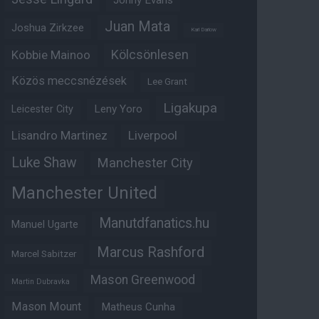
Jonny Evans
Juan Mata
Joshua Zirkzee
Karl Darlow
Kölcsönlesen
Kobbie Mainoo
Közös meccsnézések
Lee Grant
Ligakupa
Leny Yoro
Leicester City
Lisandro Martinez
Liverpool
Luke Shaw
Manchester City
Manchester United
Manutdfanatics.hu
Manuel Ugarte
Marcus Rashford
Marcel Sabitzer
Mason Greenwood
Martin Dubravka
Mason Mount
Matheus Cunha