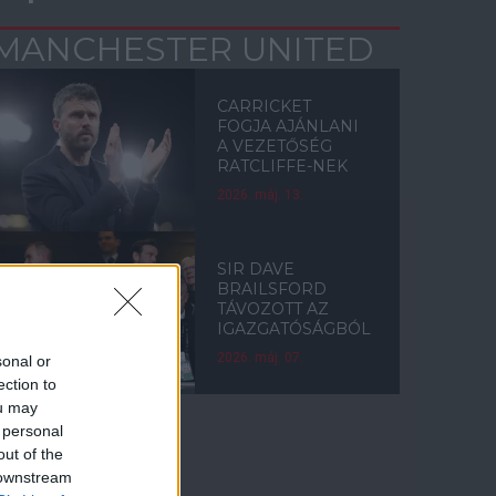
MANCHESTER UNITED
CARRICKET
FOGJA AJÁNLANI
A VEZETŐSÉG
RATCLIFFE-NEK
2026. máj. 13.
SIR DAVE
BRAILSFORD
TÁVOZOTT AZ
IGAZGATÓSÁGBÓL
2026. máj. 07.
sonal or
ection to
ou may
 personal
out of the
Címkék
 downstream