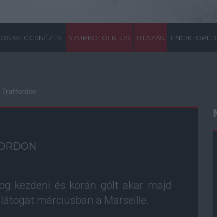
ÖS MECCSNÉZÉS
SZURKOLÓI KLUB
UTAZÁS
ENCIKLOPÉD
d Traffordon
FORDON
fog kezdeni és korán gólt akar majd
 látogat márciusban a Marseille.