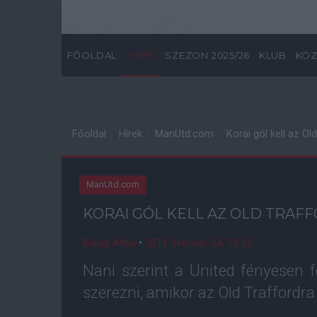
FŐOLDAL
HÍREK
SZEZON 2025/26
KLUB
KÖZ
Főoldal
Hírek
ManUtd.com
Korai gól kell az Ol
ManUtd.com
KORAI GÓL KELL AZ OLD TRAF
Balog Attila
•
2011. február. 24. 15:12
Nani szerint a United fényesen 
szerezni, amikor az Old Traffordra