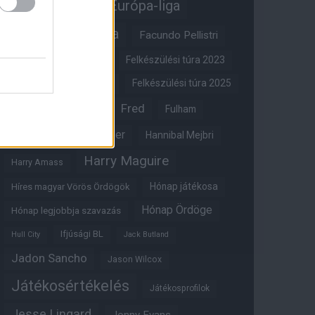
Erik ten Hag
Európa-liga
FA-kupa
Everton
Facundo Pellistri
Felkészülési túra 2022
Felkészülési túra 2023
Felkészülési túra 2024
Felkészülési túra 2025
Fred
Fulham
Felkészülési túra 2026
Gary Neville
Glazer
Hannibal Mejbri
Harry Maguire
Harry Amass
Hónap játékosa
Híres magyar Vörös Ördögök
Hónap Ördöge
Hónap legjobbja szavazás
Ifjúsági BL
Hull City
Jack Butland
Jadon Sancho
Jason Wilcox
Játékosértékelés
Játékosprofilok
Jesse Lingard