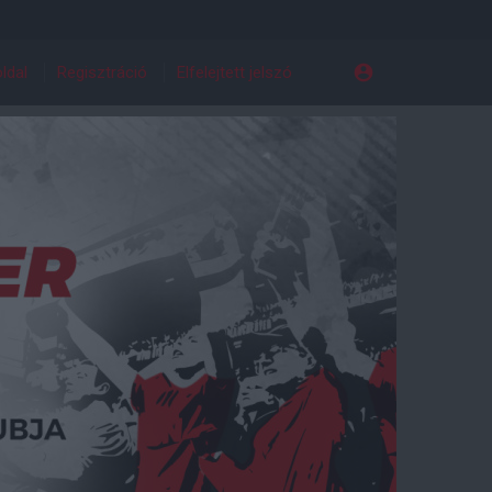
ldal
Regisztráció
Elfelejtett jelszó