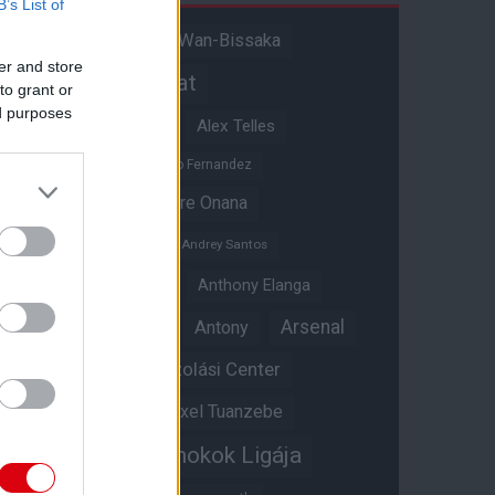
B’s List of
Aaron Wan-Bissaka
A hangadó
er and store
Akadémiai csapat
to grant or
ed purposes
Alejandro Garnacho
Alex Telles
Altay Bayindir
Alvaro Fernandez
Amad Diallo
Andre Onana
Andreas Pereira
Andrey Santos
Angol válogatott
Anthony Elanga
Anthony Martial
Arsenal
Antony
Átigazolási Center
Aston Villa
Átigazolások
Axel Tuanzebe
Bajnokok Ligája
Ayden Heaven