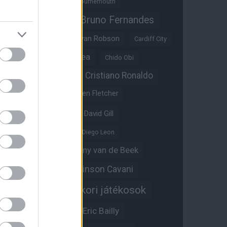
Benjamin Sesko
Bournemouth
Bruno Fernandes
Brandon Williams
Bryan Mbeumo
Bryan Robson
Cardiff City
Casemiro
Chelsea
Chido Obi
Christian Eriksen
Cristiano Ronaldo
Crystal Palace
Darren Fletcher
David De Gea
David Gill
Dean Henderson
Diego Leon
Diogo Dalot
Donny van de Beek
Edinson Cavani
Ed Woodward
Egykori játékosok
Edzői stáb
Érdekességek
Eric Bailly