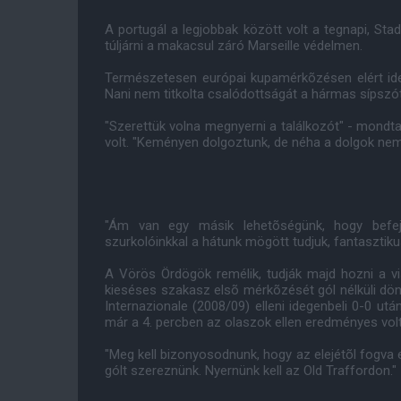
A portugál a legjobbak között volt a tegnapi, St
túljárni a makacsul záró Marseille védelmen.
Természetesen európai kupamérkõzésen elért id
Nani nem titkolta csalódottságát a hármas sípszó
"Szerettük volna megnyerni a találkozót" - mondt
volt. "Keményen dolgoztunk, de néha a dolgok nem
"Ám van egy másik lehetõségünk, hogy bef
szurkolóinkkal a hátunk mögött tudjuk, fantasztiku
A Vörös Ördögök remélik, tudják majd hozni a vi
kieséses szakasz elsõ mérkõzését gól nélküli dön
Internazionale (2008/09) elleni idegenbeli 0-0 utá
már a 4. percben az olaszok ellen eredményes volt 
"Meg kell bizonyosodnunk, hogy az elejétõl fogva 
gólt szereznünk. Nyernünk kell az Old Traffordon."