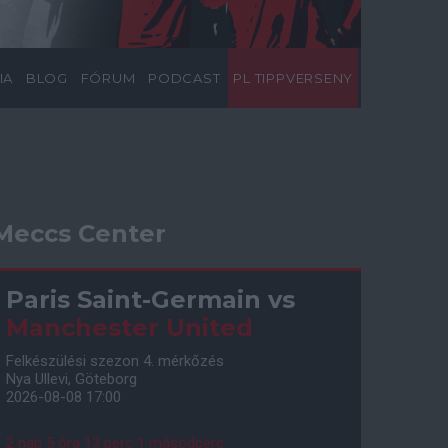
IA
BLOG
FÓRUM
PODCAST
PL TIPPVERSENY
Meccs Center
Paris Saint-Germain
vs
Manchester United
Felkészülési szezon 4. mérkőzés
Nya Ullevi, Göteborg
2026-08-08 17:00
2 nap 5 óra 13 perc 0 másodperc