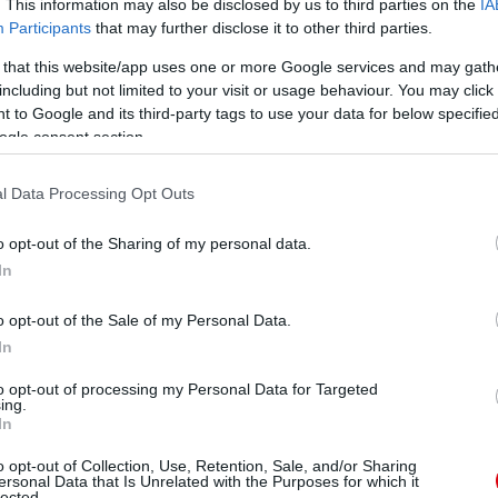
. This information may also be disclosed by us to third parties on the
IA
Participants
that may further disclose it to other third parties.
 that this website/app uses one or more Google services and may gath
including but not limited to your visit or usage behaviour. You may click 
 to Google and its third-party tags to use your data for below specifi
ogle consent section.
l Data Processing Opt Outs
o opt-out of the Sharing of my personal data.
In
o opt-out of the Sale of my Personal Data.
In
to opt-out of processing my Personal Data for Targeted
ing.
In
o opt-out of Collection, Use, Retention, Sale, and/or Sharing
ersonal Data that Is Unrelated with the Purposes for which it
lected.