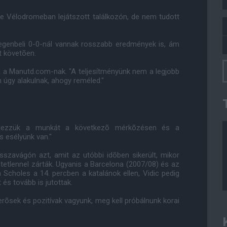
ade Vélodromeban lejátszott találkozón, de nem tudott
egenbeli 0-0-nál vannak rosszabb eredmények is, ám
t követõen.
a a Manutd.com-nak. "A teljesítményünk nem a legjobb
 úgy alakulnak, ahogy reméled."
ejezzük a munkát a következõ mérkõzésen és a
s esélyünk van."
sszavágón azt, amit az utóbbi idõben sikerült, mikor
tetlennel zárták. Ugyanis a Barcelona (2007/08) és az
n Scholes a 14. percben a katalánok ellen, Vidic pedig
és tovább is jutottak.
erõsek és pozitívak vagyunk, meg kell próbálnunk korai