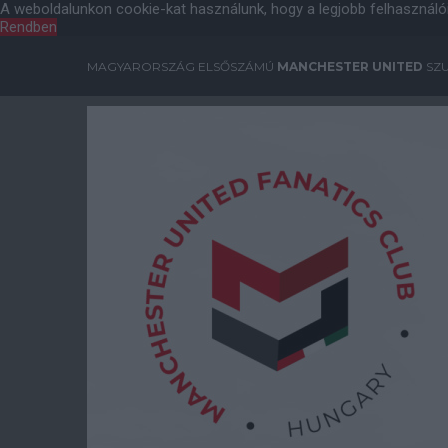
A weboldalunkon cookie-kat használunk, hogy a legjobb felhasználó
Rendben
MAGYARORSZÁG ELSŐSZÁMÚ
MANCHESTER UNITED
SZU