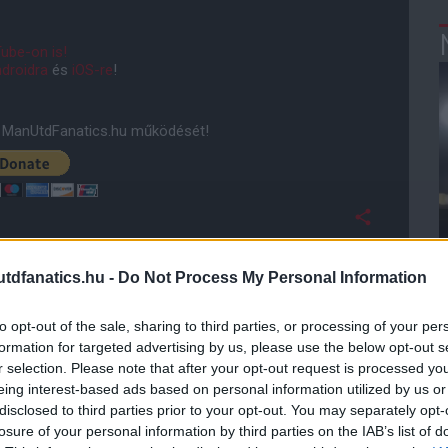
ube-on is!
droidra
és
iOS-re
!
ManUtdFanatics.hu működését!
dfanatics.hu -
Do Not Process My Personal Information
to opt-out of the sale, sharing to third parties, or processing of your per
formation for targeted advertising by us, please use the below opt-out s
r selection. Please note that after your opt-out request is processed y
eing interest-based ads based on personal information utilized by us or
disclosed to third parties prior to your opt-out. You may separately opt-
losure of your personal information by third parties on the IAB’s list of