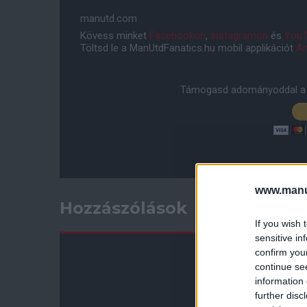
manutd.com
Kövess minket
Facebookon
,
Instagramon
és
YouT
Töltsd le a ManUtdFanatics.hu mobil applikációt
An
Támogasd adományoddal a 
www.manut
Hozzászólások
If you wish 
sensitive in
confirm you
continue se
information 
further disc