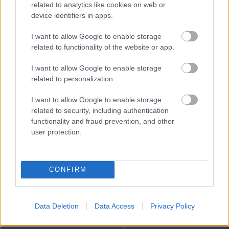
related to analytics like cookies on web or
device identifiers in apps.
Meccs Center
I want to allow Google to enable storage
related to functionality of the website or app.
Paris Saint-Germain
vs
I want to allow Google to enable storage
related to personalization.
Manchester United
I want to allow Google to enable storage
Felkészülési szezon 4. mérkőzés
related to security, including authentication
Nya Ullevi, Göteborg
functionality and fraud prevention, and other
2026-08-08 17:00
user protection.
0 nap 16 óra 21 perc 26 másodperc
CONFIRM
Leeds United
vs
Manchester United
2026-08-12 20:30
AC Milan
vs
Manchester United
2026-08-15 18:00
Data Deletion
Data Access
Privacy Policy
ELŐZŐ MÉRKŐZÉSEK