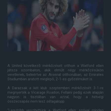
A United következõ mérkõzését otthon a Watford ellen
játsza szombaton, akik elmúlt négy mérkõzésükön
veretlenek, beleértve az Arsenal otthonában, az Emirates
Stadiumban aratott meglepõ, 2-1-es gyõzelmüket is.
A Darazsak a két klub szeptemberi mérkõzését 3-1-re
megnyerték a Vicarage Roadon, Fellaini pedig ezek alapján
nagyon is tisztában van azzal, hogy a hétvégi
összecsapás nem lesz sétagalopp.
"Legutóbb veszítettünk a Watford ellen, szóval minden