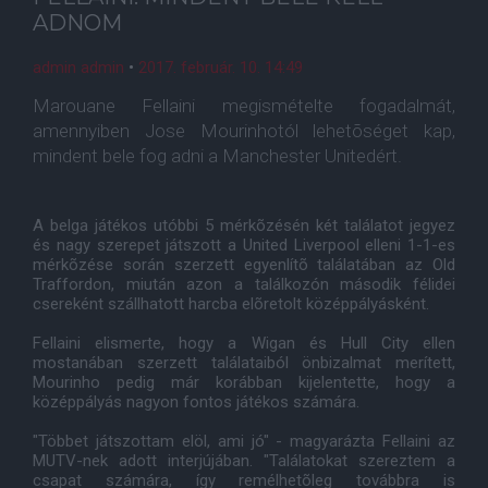
ADNOM
admin admin
•
2017. február. 10. 14:49
Marouane Fellaini megismételte fogadalmát,
amennyiben Jose Mourinhotól lehetõséget kap,
mindent bele fog adni a Manchester Unitedért.
A belga játékos utóbbi 5 mérkõzésén két találatot jegyez
és nagy szerepet játszott a United Liverpool elleni 1-1-es
mérkõzése során szerzett egyenlítõ találatában az Old
Traffordon, miután azon a találkozón második félidei
csereként szállhatott harcba elõretolt középpályásként.
Fellaini elismerte, hogy a Wigan és Hull City ellen
mostanában szerzett találataiból önbizalmat merített,
Mourinho pedig már korábban kijelentette, hogy a
középpályás nagyon fontos játékos számára.
"Többet játszottam elöl, ami jó" - magyarázta Fellaini az
MUTV-nek adott interjújában. "Találatokat szereztem a
csapat számára, így remélhetõleg továbbra is