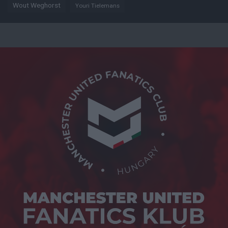
Wout Weghorst
Youri Tielemans