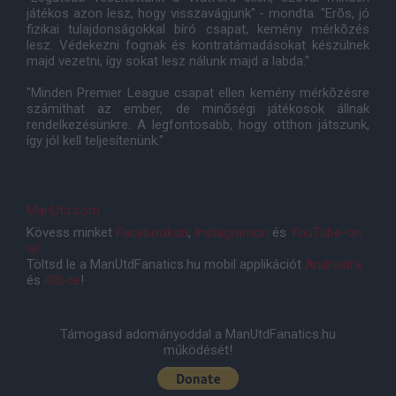
játékos azon lesz, hogy visszavágjunk" - mondta. "Erõs, jó
fizikai tulajdonságokkal bíró csapat, kemény mérkõzés
lesz. Védekezni fognak és kontratámadásokat készülnek
majd vezetni, így sokat lesz nálunk majd a labda."
"Minden Premier League csapat ellen kemény mérkõzésre
számíthat az ember, de minõségi játékosok állnak
rendelkezésünkre. A legfontosabb, hogy otthon játszunk,
így jól kell teljesítenünk."
ManUtd.com
Kövess minket
Facebookon
,
Instagramon
és
YouTube-on
is!
Töltsd le a ManUtdFanatics.hu mobil applikációt
Androidra
és
iOS-re
!
Támogasd adományoddal a ManUtdFanatics.hu
működését!