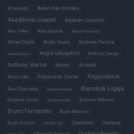
Aaron Wan-Bissaka
A hangadó
Akadémiai csapat
Alejandro Garnacho
Alex Telles
Altay Bayindir
Alvaro Fernandez
Amad Diallo
Andre Onana
Andreas Pereira
Angol válogatott
Anthony Elanga
Andrey Santos
Anthony Martial
Arsenal
Antony
Átigazolások
Átigazolási Center
Aston Villa
Bajnokok Ligája
Axel Tuanzebe
Ayden Heaven
Benjamin Sesko
Brandon Williams
Bournemouth
Bruno Fernandes
Bryan Mbeumo
Casemiro
Chelsea
Bryan Robson
Cardiff City
Christian Eriksen
Cristiano Ronaldo