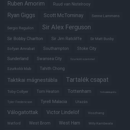
Ruben Amorim
Ruud van Nistelrooy
Ryan Giggs
Scott McTominay
Senne Lammens
Sir Alex Ferguson
Sergio Reguilon
Sir Bobby Charlton
Sir Jim Ratcliffe
Sir Matt Busby
Southampton
Stoke City
Sofyan Amrabat
Sunderland
Swansea City
Szurkoló szemmel
Tahith Chong
Szurkolói klub
Tartalék csapat
Taktikai mágnestábla
Tottenham
Tom Heaton
Toby Collyer
Trófeabibliográfia
Tyrell Malacia
Utazás
Tyler Fredericson
Válogatottak
Victor Lindelöf
Visszhang
West Ham
West Brom
Watford
Willy Kambwala