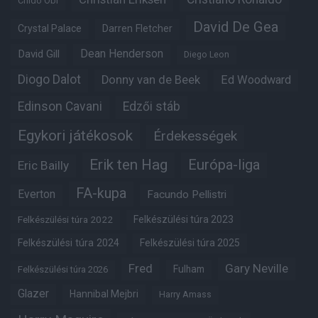
Chido Obi
David De Gea
Crystal Palace
Darren Fletcher
Dean Henderson
David Gill
Diego Leon
Diogo Dalot
Donny van de Beek
Ed Woodward
Edinson Cavani
Edzői stáb
Egykori játékosok
Érdekességek
Erik ten Hag
Európa-liga
Eric Bailly
FA-kupa
Everton
Facundo Pellistri
Felkészülési túra 2022
Felkészülési túra 2023
Felkészülési túra 2024
Felkészülési túra 2025
Fred
Gary Neville
Fulham
Felkészülési túra 2026
Glazer
Hannibal Mejbri
Harry Amass