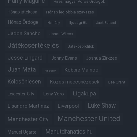
Harry Maguire
Híres magyar Vörös Ördögök
Hónap játékosa
Hónap legjobbja szavazás
Hónap Ördöge
Ifjúsági BL
Hull City
Jack Butland
Jadon Sancho
Jason Wilcox
Játékosértékelés
Játékosprofilok
Jesse Lingard
Jonny Evans
Joshua Zirkzee
Juan Mata
Kobbie Mainoo
Karl Darlow
Kölcsönlesen
Közös meccsnézések
Lee Grant
Ligakupa
Leny Yoro
Leicester City
Luke Shaw
Lisandro Martinez
Liverpool
Manchester United
Manchester City
Manutdfanatics.hu
Manuel Ugarte