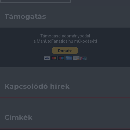
Támogatás
Támogasd adományoddal
a ManUtdFanatics.hu működését!
Kapcsolódó hírek
Címkék