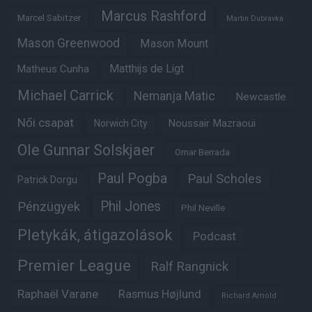
Marcus Rashford
Marcel Sabitzer
Martin Dubravka
Mason Greenwood
Mason Mount
Matheus Cunha
Matthijs de Ligt
Michael Carrick
Nemanja Matic
Newcastle
Női csapat
Noussair Mazraoui
Norwich City
Ole Gunnar Solskjaer
Omar Berrada
Paul Pogba
Paul Scholes
Patrick Dorgu
Phil Jones
Pénzügyek
Phil Neville
Pletykák, átigazolások
Podcast
Premier League
Ralf Rangnick
Raphaël Varane
Rasmus Højlund
Richard Arnold