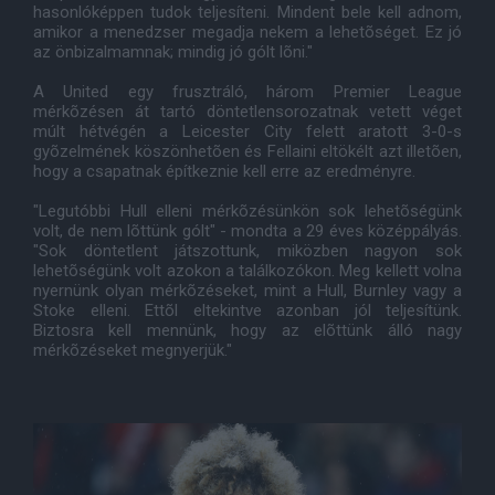
hasonlóképpen tudok teljesíteni. Mindent bele kell adnom,
amikor a menedzser megadja nekem a lehetõséget. Ez jó
az önbizalmamnak; mindig jó gólt lõni."
A United egy frusztráló, három Premier League
mérkõzésen át tartó döntetlensorozatnak vetett véget
múlt hétvégén a Leicester City felett aratott 3-0-s
gyõzelmének köszönhetõen és Fellaini eltökélt azt illetõen,
hogy a csapatnak építkeznie kell erre az eredményre.
"Legutóbbi Hull elleni mérkõzésünkön sok lehetõségünk
volt, de nem lõttünk gólt" - mondta a 29 éves középpályás.
"Sok döntetlent játszottunk, miközben nagyon sok
lehetõségünk volt azokon a találkozókon. Meg kellett volna
nyernünk olyan mérkõzéseket, mint a Hull, Burnley vagy a
Stoke elleni. Ettõl eltekintve azonban jól teljesítünk.
Biztosra kell mennünk, hogy az elõttünk álló nagy
mérkõzéseket megnyerjük."