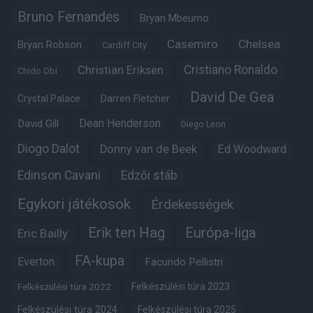
Bruno Fernandes
Bryan Mbeumo
Casemiro
Chelsea
Bryan Robson
Cardiff City
Christian Eriksen
Cristiano Ronaldo
Chido Obi
David De Gea
Crystal Palace
Darren Fletcher
Dean Henderson
David Gill
Diego Leon
Diogo Dalot
Donny van de Beek
Ed Woodward
Edinson Cavani
Edzői stáb
Egykori játékosok
Érdekességek
Erik ten Hag
Európa-liga
Eric Bailly
FA-kupa
Everton
Facundo Pellistri
Felkészülési túra 2022
Felkészülési túra 2023
Felkészülési túra 2024
Felkészülési túra 2025