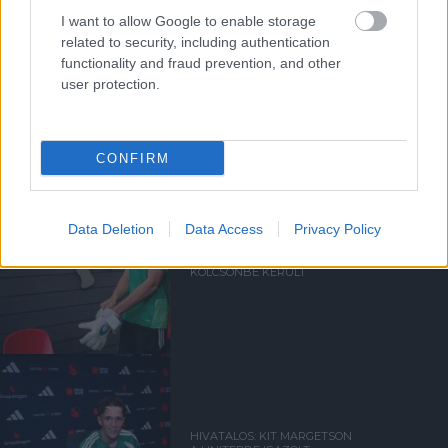
I want to allow Google to enable storage
related to security, including authentication
functionality and fraud prevention, and other
user protection.
Kapcsolódó hírek
AKADÉMIAI CSAPAT
CONFIRM
Data Deletion
Data Access
Privacy Policy
HIVATALOS: HARRISON
KÖLCSÖNBE KERÜLT
HIVATALOS: KIT MARGETSON