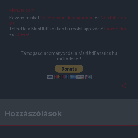
ManUtd.com
Kövess minket
Facebookon
,
Instagramon
és
YouTube-on
is!
Töltsd le a ManUtdFanatics.hu mobil applikációt
Androidra
és
iOS-re
!
Támogasd adományoddal a ManUtdFanatics.hu
működését!
Hozzászólások