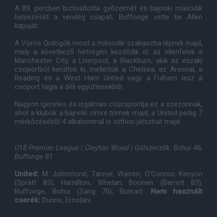
A 89. percben biztosította gyõzelmét és bajnoki második
helyezését a vendég csapat, Buffonge vette be Allen
kapuját.
A Vörös Ördögök most a második szakaszba lépnek majd,
mely a következõ hétvégén kezdõdik el, az ellenfelek a
Manchester City, a Liverpool, a Blackburn, akik az északi
csoportból kerültek ki, mellettük a Chelsea, az Arsenal, a
Reading és a West Ham United vagy a Fulham lesz a
csoport tagja a déli együttesekbõl.
Nagyon ígéretes és izgalmas csúcspontja ez a szezonnak,
ahol a klubok a bajnoki címre törnek majd, a United pedig 7
mérkõzésébõl 4 alkalommal is otthon játszhat majd.
U18 Premier League | Clayton Wood | Gólszerzõk: Bohui 46,
Buffonge 81
United:
M. Johnstone; Tanner, Warren, O’Connor, Kenyon
(Spratt 83); Hamilton, Whelan; Boonen (Barrett 83),
Buffonge, Bohui (Sang 70); Burkart.
Nem használt
cserék:
Dunne, Ercolani.