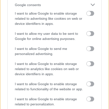
Felkészülési szezon 4. mérkőzés
Google consents
Nya Ullevi, Göteborg
2026-08-08 17:00
I want to allow Google to enable storage
related to advertising like cookies on web or
1 nap 21 óra 40 perc 42 másodperc
device identifiers in apps.
I want to allow my user data to be sent to
Leeds United
vs
Manchester United
2026-08-12 20:30
Google for online advertising purposes.
AC Milan
vs
Manchester United
2026-08-15 18:00
I want to allow Google to send me
personalized advertising.
ELŐZŐ MÉRKŐZÉSEK
I want to allow Google to enable storage
related to analytics like cookies on web or
Támogatás
device identifiers in apps.
I want to allow Google to enable storage
related to functionality of the website or app.
Támogasd adományoddal
a ManUtdFanatics.hu működését!
I want to allow Google to enable storage
related to personalization.