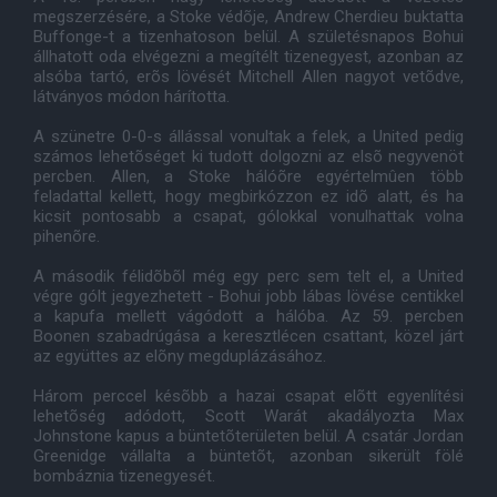
megszerzésére, a Stoke védõje, Andrew Cherdieu buktatta
Buffonge-t a tizenhatoson belül. A születésnapos Bohui
állhatott oda elvégezni a megítélt tizenegyest, azonban az
alsóba tartó, erõs lövését Mitchell Allen nagyot vetõdve,
látványos módon hárította.
A szünetre 0-0-s állással vonultak a felek, a United pedig
számos lehetõséget ki tudott dolgozni az elsõ negyvenöt
percben. Allen, a Stoke hálóõre egyértelmûen több
feladattal kellett, hogy megbirkózzon ez idõ alatt, és ha
kicsit pontosabb a csapat, gólokkal vonulhattak volna
pihenõre.
A második félidõbõl még egy perc sem telt el, a United
végre gólt jegyezhetett - Bohui jobb lábas lövése centikkel
a kapufa mellett vágódott a hálóba. Az 59. percben
Boonen szabadrúgása a keresztlécen csattant, közel járt
az együttes az elõny megduplázásához.
Három perccel késõbb a hazai csapat elõtt egyenlítési
lehetõség adódott, Scott Warát akadályozta Max
Johnstone kapus a büntetõterületen belül. A csatár Jordan
Greenidge vállalta a büntetõt, azonban sikerült fölé
bombáznia tizenegyesét.