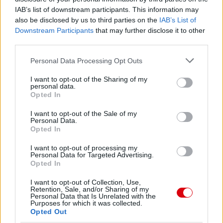
IAB’s list of downstream participants. This information may
also be disclosed by us to third parties on the
IAB’s List of
Downstream Participants
that may further disclose it to other
third parties.
Please note that this website/app uses one or more Google
Personal Data Processing Opt Outs
services and may gather and store information including but
not limited to your visit or usage behaviour. You may click to
I want to opt-out of the Sharing of my
personal data.
grant or deny consent to Google and its third-party tags to
Opted In
use your data for below specified purposes in below Google
consent section.
I want to opt-out of the Sale of my
Personal Data.
Opted In
I want to opt-out of processing my
Meccs Center
Personal Data for Targeted Advertising.
Opted In
I want to opt-out of Collection, Use,
Paris Saint-Germain
vs
Retention, Sale, and/or Sharing of my
Personal Data that Is Unrelated with the
Manchester United
Purposes for which it was collected.
Opted Out