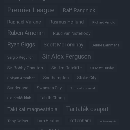
Premier League
Ralf Rangnick
Raphaël Varane
Rasmus Højlund
Richard Arnold
Ruben Amorim
Ruud van Nistelrooy
Ryan Giggs
Scott McTominay
Senne Lammens
Sir Alex Ferguson
Sergio Reguilon
Sir Bobby Charlton
Sir Jim Ratcliffe
Sir Matt Busby
Southampton
Stoke City
Sofyan Amrabat
Sunderland
Swansea City
Szurkoló szemmel
Tahith Chong
Szurkolói klub
Tartalék csapat
Taktikai mágnestábla
Tottenham
Tom Heaton
Toby Collyer
Trófeabibliográfia