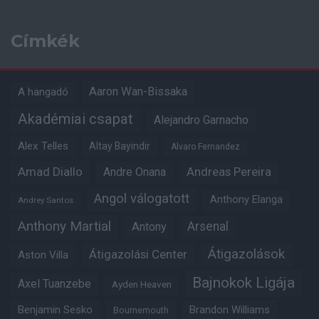
Címkék
Aaron Wan-Bissaka
A hangadó
Akadémiai csapat
Alejandro Garnacho
Alex Telles
Altay Bayindir
Alvaro Fernandez
Amad Diallo
Andre Onana
Andreas Pereira
Angol válogatott
Anthony Elanga
Andrey Santos
Anthony Martial
Arsenal
Antony
Átigazolások
Átigazolási Center
Aston Villa
Bajnokok Ligája
Axel Tuanzebe
Ayden Heaven
Benjamin Sesko
Brandon Williams
Bournemouth