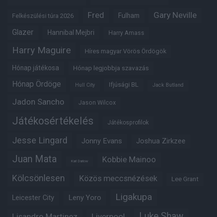
Fred
Gary Neville
Fulham
Felkészülési túra 2026
Glazer
Hannibal Mejbri
Harry Amass
Harry Maguire
Híres magyar Vörös Ördögök
Hónap játékosa
Hónap legjobbja szavazás
Hónap Ördöge
Ifjúsági BL
Hull City
Jack Butland
Jadon Sancho
Jason Wilcox
Játékosértékelés
Játékosprofilok
Jesse Lingard
Jonny Evans
Joshua Zirkzee
Juan Mata
Kobbie Mainoo
Karl Darlow
Kölcsönlesen
Közös meccsnézések
Lee Grant
Ligakupa
Leny Yoro
Leicester City
Luke Shaw
Lisandro Martinez
Liverpool