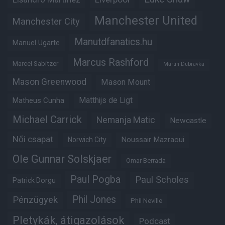
Manchester United
Manchester City
Manutdfanatics.hu
Manuel Ugarte
Marcus Rashford
Marcel Sabitzer
Martin Dubravka
Mason Greenwood
Mason Mount
Matheus Cunha
Matthijs de Ligt
Michael Carrick
Nemanja Matic
Newcastle
Női csapat
Noussair Mazraoui
Norwich City
Ole Gunnar Solskjaer
Omar Berrada
Paul Pogba
Paul Scholes
Patrick Dorgu
Phil Jones
Pénzügyek
Phil Neville
Pletykák, átigazolások
Podcast