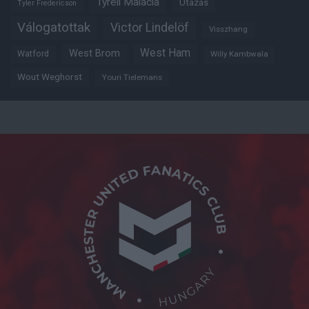
Tyrell Malacia
Utazás
Tyler Fredericson
Válogatottak
Victor Lindelöf
Visszhang
West Ham
West Brom
Watford
Willy Kambwala
Wout Weghorst
Youri Tielemans