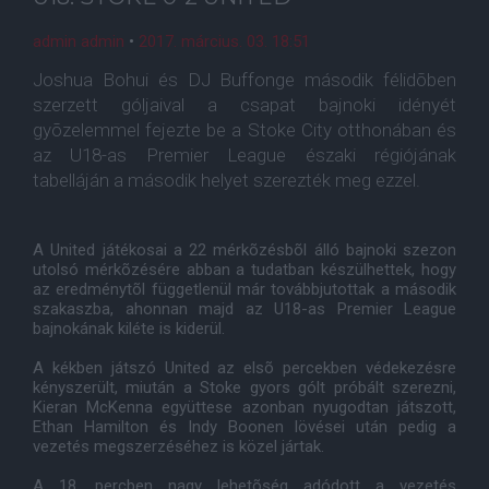
admin admin
•
2017. március. 03. 18:51
Joshua Bohui és DJ Buffonge második félidõben
szerzett góljaival a csapat bajnoki idényét
gyõzelemmel fejezte be a Stoke City otthonában és
az U18-as Premier League északi régiójának
tabelláján a második helyet szerezték meg ezzel.
A United játékosai a 22 mérkõzésbõl álló bajnoki szezon
utolsó mérkõzésére abban a tudatban készülhettek, hogy
az eredménytõl függetlenül már továbbjutottak a második
szakaszba, ahonnan majd az U18-as Premier League
bajnokának kiléte is kiderül.
A kékben játszó United az elsõ percekben védekezésre
kényszerült, miután a Stoke gyors gólt próbált szerezni,
Kieran McKenna együttese azonban nyugodtan játszott,
Ethan Hamilton és Indy Boonen lövései után pedig a
vezetés megszerzéséhez is közel jártak.
A 18. percben nagy lehetõség adódott a vezetés