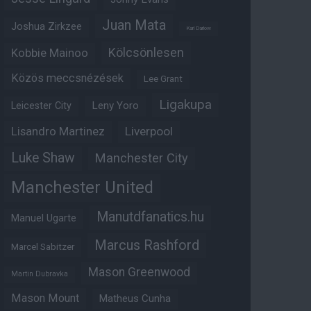
Juan Mata
Joshua Zirkzee
Karl Darlow
Kölcsönlesen
Kobbie Mainoo
Közös meccsnézések
Lee Grant
Ligakupa
Leny Yoro
Leicester City
Lisandro Martinez
Liverpool
Luke Shaw
Manchester City
Manchester United
Manutdfanatics.hu
Manuel Ugarte
Marcus Rashford
Marcel Sabitzer
Mason Greenwood
Martin Dubravka
Mason Mount
Matheus Cunha