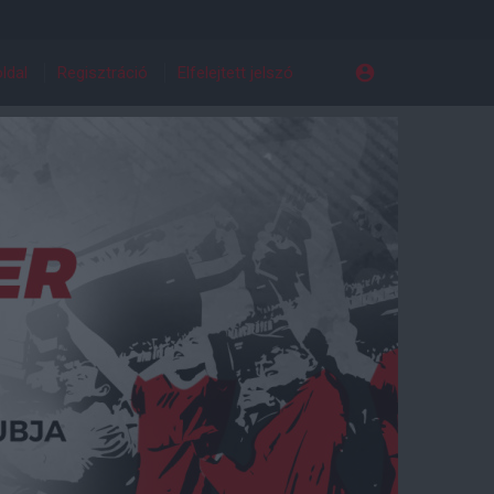
ldal
Regisztráció
Elfelejtett jelszó