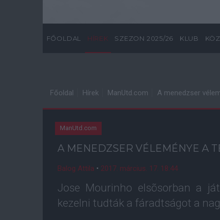
FŐOLDAL
HÍREK
SZEZON 2025/26
KLUB
KÖZ
Főoldal
Hírek
ManUtd.com
A menedzser vélem
ManUtd.com
A MENEDZSER VÉLEMÉNYE A T
Balog Attila
•
2017. március. 17. 18:44
Jose Mourinho elsõsorban a ját
kezelni tudták a fáradtságot a n