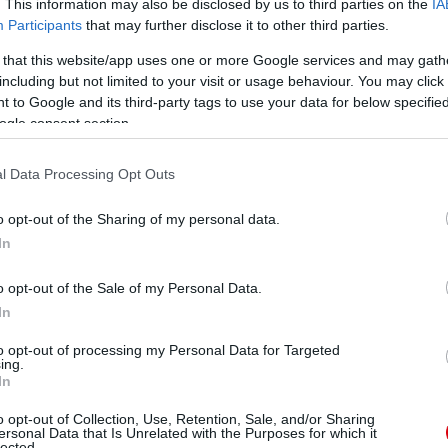
. This information may also be disclosed by us to third parties on the
IA
ube-on is!
Participants
that may further disclose it to other third parties.
droidra
és
iOS-re
!
 that this website/app uses one or more Google services and may gath
including but not limited to your visit or usage behaviour. You may click 
ManUtdFanatics.hu működését!
 to Google and its third-party tags to use your data for below specifi
ogle consent section.
l Data Processing Opt Outs
o opt-out of the Sharing of my personal data.
In
o opt-out of the Sale of my Personal Data.
In
to opt-out of processing my Personal Data for Targeted
ing.
In
o opt-out of Collection, Use, Retention, Sale, and/or Sharing
ersonal Data that Is Unrelated with the Purposes for which it
lected.