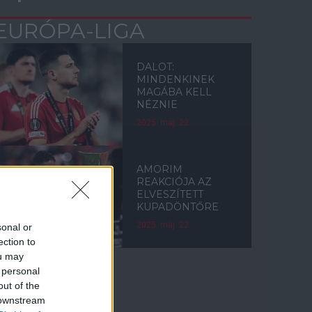
EURÓPA-LIGA
DALOT:
MINDENKINEK
MAGÁBA KELL
NÉZNIE
2025. máj. 22.
AMORIM
REAKCIÓJA AZ
ELVESZÍTETT
KUPADÖNTŐRE
2025. máj. 22.
sonal or
ection to
ou may
 personal
out of the
Címkék
 downstream