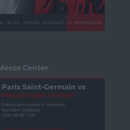
IA
BLOG
FÓRUM
PODCAST
PL TIPPVERSENY
Meccs Center
Paris Saint-Germain
vs
Manchester United
Felkészülési szezon 4. mérkőzés
Nya Ullevi, Göteborg
2026-08-08 17:00
1 nap 6 óra 3 perc 34 másodperc