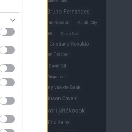
Benjamin Sesko
Bournemouth
Bruno Fernandes
Brandon Williams
Bryan Mbeumo
Bryan Robson
Cardiff City
Casemiro
Chelsea
Chido Obi
Christian Eriksen
Cristiano Ronaldo
Crystal Palace
Darren Fletcher
David De Gea
David Gill
Dean Henderson
Diego Leon
Diogo Dalot
Donny van de Beek
Edinson Cavani
Ed Woodward
Egykori játékosok
Edzői stáb
Érdekességek
Eric Bailly