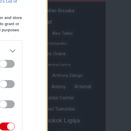
B’s List of
Aaron Wan-Bissaka
A hangadó
er and store
Akadémiai csapat
to grant or
ed purposes
Alejandro Garnacho
Alex Telles
Altay Bayindir
Alvaro Fernandez
Amad Diallo
Andre Onana
Andreas Pereira
Andrey Santos
Angol válogatott
Anthony Elanga
Anthony Martial
Arsenal
Antony
Átigazolási Center
Aston Villa
Átigazolások
Axel Tuanzebe
Bajnokok Ligája
Ayden Heaven