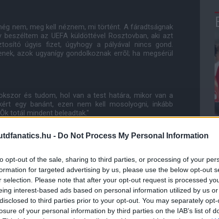
még nem, meg kell néznem, mi történt. A fáradtságnak
y beszéltem az UEFA küldöttével Rosztovban, aki azt
osító úgyis fizet, úgyhogy a pályával nincs gond.
tenek, azok ugyanígy gondolkoznak errõl; ha megsérül
okszor és tudom, hol van a test határa, mikor van a
 kért egy banánt, ezen nem kell mosolyogni, inkább
. Õk totál mindent beleadtak."
dfanatics.hu -
Do Not Process My Personal Information
ÓPÁBAN
, a valóságot mondom. Ez több szempontból is rossz
 öt csapat nincs európai porondon. Õk hetente egy
to opt-out of the sale, sharing to third parties, or processing of your per
yek a szezon eleje óta teszik. Õk nem ismerik a
formation for targeted advertising by us, please use the below opt-out s
mozódnak a meccsek és nem tudják, milyen hazamenni
r selection. Please note that after your opt-out request is processed y
dtak. Holnap újabb nap jön és a határokig harcolni
eing interest-based ads based on personal information utilized by us or
disclosed to third parties prior to your opt-out. You may separately opt-
losure of your personal information by third parties on the IAB’s list of