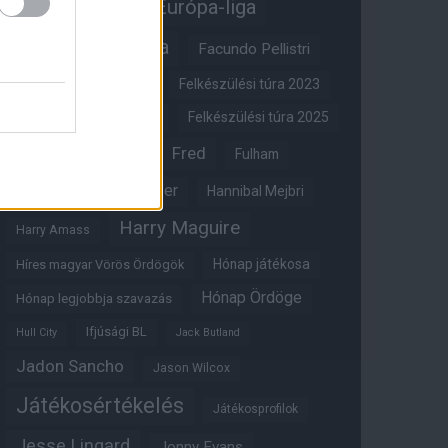
Erik ten Hag
Európa-liga
FA-kupa
Everton
Facundo Pellistri
Felkészülési túra 2022
Felkészülési túra 2023
Felkészülési túra 2024
Felkészülési túra 2025
Fred
Fulham
Felkészülési túra 2026
Gary Neville
Glazer
Hannibal Mejbri
Harry Maguire
Harry Amass
Hónap játékosa
Híres magyar Vörös Ördögök
Hónap Ördöge
Hónap legjobbja szavazás
Ifjúsági BL
Hull City
Jack Butland
Jadon Sancho
Jason Wilcox
Játékosértékelés
Játékosprofilok
Jesse Lingard
Jonny Evans