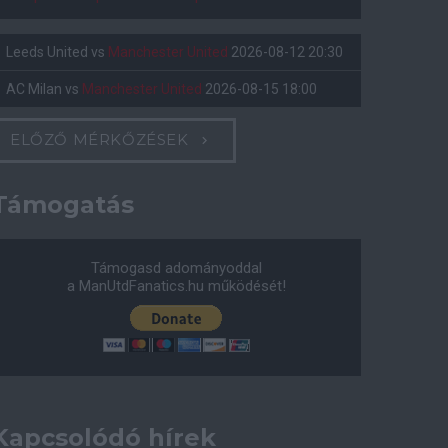
Leeds United
vs
Manchester United
2026-08-12 20:30
AC Milan
vs
Manchester United
2026-08-15 18:00
ELŐZŐ MÉRKŐZÉSEK
Támogatás
Támogasd adományoddal
a ManUtdFanatics.hu működését!
Kapcsolódó hírek