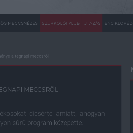
ÖS MECCSNÉZÉS
SZURKOLÓI KLUB
UTAZÁS
ENCIKLOPÉD
énye a tegnapi meccsrõl
EGNAPI MECCSRÕL
ékosokat dicsérte amiatt, ahogyan
agyon sûrû program közepette.