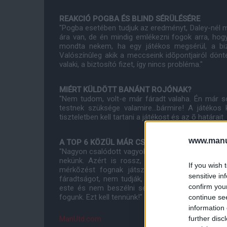
REAKCIÓ POGBA ÉS BLIND SÉRÜLÉSÉRE
"Pogba esetében tudjuk az eredményt, Daley-nél 
ára van, de én mindig emlékezni fogok arra, hog
mondta nekem, ha egy játékos megsérül, a bizt
Valószínûleg akik a meccseink idõpontjairól dön
valaki, a biztosító fizet, így nincs probléma."
MIÉRT KÜLDÖTT BANÁNT ROJÓNAK?
"Nem tudom, volt-e már fáradt valaha. Én már s
testnek szüksége valamire...bármire! A játékos
tiszteletben kell tartani a játékost és az õ határait
www.manut
A TOP 6 KÖZÜL MÁR CSAK A UNITED ÁLL EUR
"Nagyon csalódott vagyok. Nem ûzök gúnyt ebbõl
nekünk. Azért is rossz, mert az elõttünk álló
If you wish 
mérkõzést fognak játszani, mint ahogy némel
sensitive in
fáradtságot, nem tudják, milyen az, ha felhal
confirm you
este és nem beszélni semmit, mert annyira fára
fogunk. Ezt kell tennünk!"
continue se
information 
further disc
ManUtd.com