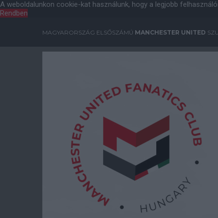
A weboldalunkon cookie-kat használunk, hogy a legjobb felhasználó
Rendben
MAGYARORSZÁG ELSŐSZÁMÚ
MANCHESTER UNITED
SZU