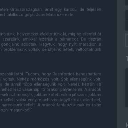
éten Oroszországban, amit egy karcsú, de teljesen
t találkozó gólját Juan Mata szerezte.
áltunk, helyzeteket alakítottunk ki, míg az ellenfél át
 szerzünk, amikkel lezárjuk a párharcot. De tisztán
l gondjaink adódtak. Hagytuk, hogy nyílt maradjon a
roblémáink voltak, sérültjeink lettek, változtatnunk
osszabbítástól. Tudom, hogy Rashfordot behozhattam
 voltak. Nehéz mérkõzés volt. Sok ellenségünk volt.
él, de annál több ellenségünk volt. Nehéz hétfõn 10
 nehéz lesz vasárnap 13 órakor pályán lenni. A srácok
esek azt mondják, jobban kellett volna játszani, jobban
m kellett volna ennyire nehezen legyõzni az ellenfelet,
 harcolnunk kellett. A srácok fantasztikusak és talán
hozni magunkból."