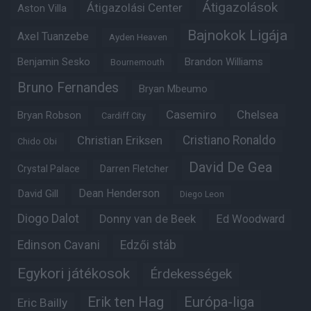
Átigazolások
Átigazolási Center
Aston Villa
Bajnokok Ligája
Axel Tuanzebe
Ayden Heaven
Benjamin Sesko
Brandon Williams
Bournemouth
Bruno Fernandes
Bryan Mbeumo
Casemiro
Chelsea
Bryan Robson
Cardiff City
Christian Eriksen
Cristiano Ronaldo
Chido Obi
David De Gea
Crystal Palace
Darren Fletcher
Dean Henderson
David Gill
Diego Leon
Diogo Dalot
Donny van de Beek
Ed Woodward
Edinson Cavani
Edzői stáb
Egykori játékosok
Érdekességek
Erik ten Hag
Európa-liga
Eric Bailly