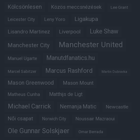
Kölcsönlesen
Közös meccsnézések
Lee Grant
Ligakupa
Leny Yoro
Leicester City
Luke Shaw
Lisandro Martinez
Liverpool
Manchester United
Manchester City
Manutdfanatics.hu
Manuel Ugarte
Marcus Rashford
Marcel Sabitzer
Martin Dubravka
Mason Greenwood
Mason Mount
Matheus Cunha
Matthijs de Ligt
Michael Carrick
Nemanja Matic
Newcastle
Női csapat
Noussair Mazraoui
Norwich City
Ole Gunnar Solskjaer
Omar Berrada