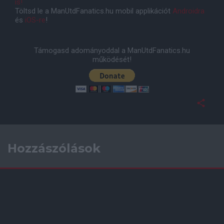
is!
Töltsd le a ManUtdFanatics.hu mobil applikációt
Androidra
és
iOS-re
!
Támogasd adományoddal a ManUtdFanatics.hu
működését!
Hozzászólások