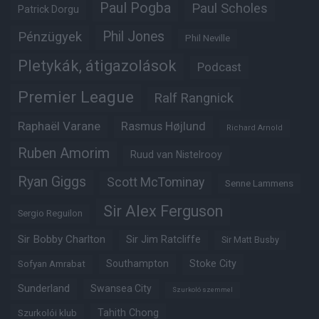
Paul Pogba
Paul Scholes
Patrick Dorgu
Phil Jones
Pénzügyek
Phil Neville
Pletykák, átigazolások
Podcast
Premier League
Ralf Rangnick
Raphaël Varane
Rasmus Højlund
Richard Arnold
Ruben Amorim
Ruud van Nistelrooy
Ryan Giggs
Scott McTominay
Senne Lammens
Sir Alex Ferguson
Sergio Reguilon
Sir Bobby Charlton
Sir Jim Ratcliffe
Sir Matt Busby
Southampton
Stoke City
Sofyan Amrabat
Sunderland
Swansea City
Szurkoló szemmel
Tahith Chong
Szurkolói klub