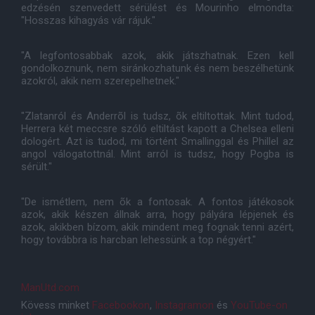
edzésén szenvedett sérülést és Mourinho elmondta:
"Hosszas kihagyás vár rájuk."
"A legfontosabbak azok, akik játszhatnak. Ezen kell
gondolkoznunk, nem siránkozhatunk és nem beszélhetünk
azokról, akik nem szerepelhetnek."
"Zlatanról és Anderrõl is tudsz, õk eltiltottak. Mint tudod,
Herrera két meccsre szóló eltiltást kapott a Chelsea elleni
dologért. Azt is tudod, mi történt Smallinggal és Phillel az
angol válogatottnál. Mint arról is tudsz, hogy Pogba is
sérült."
"De ismétlem, nem õk a fontosak. A fontos játékosok
azok, akik készen állnak arra, hogy pályára lépjenek és
azok, akikben bízom, akik mindent meg fognak tenni azért,
hogy továbbra is harcban lehessünk a top négyért."
ManUtd.com
Kövess minket
Facebookon
,
Instagramon
és
YouTube-on