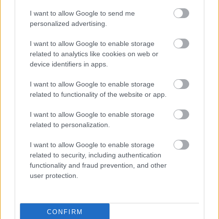
Nya Ullevi, Göteborg
2026-08-08 17:00
I want to allow Google to send me
personalized advertising.
I want to allow Google to enable storage
Leeds United
vs
Manchester United
2026-08-12 20:30
related to analytics like cookies on web or
device identifiers in apps.
AC Milan
vs
Manchester United
2026-08-15 18:00
I want to allow Google to enable storage
ELŐZŐ MÉRKŐZÉSEK
related to functionality of the website or app.
I want to allow Google to enable storage
Támogatás
related to personalization.
I want to allow Google to enable storage
related to security, including authentication
Támogasd adományoddal
functionality and fraud prevention, and other
a ManUtdFanatics.hu működését!
user protection.
CONFIRM