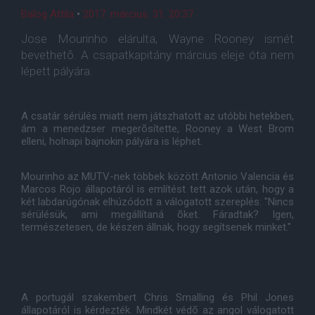
Balog Attila
•
2017. március. 31. 20:37
Jose Mourinho elárulta, Wayne Rooney ismét
bevethetõ. A csapatkapitány március eleje óta nem
lépett pályára.
A csatár sérülés miatt nem játszhatott az utóbbi hetekben,
ám a menedzser megerõsítette, Rooney a West Brom
elleni, holnapi bajnokin pályára is léphet.
Mourinho az MUTV-nek többek között Antonio Valencia és
Marcos Rojo állapotáról is említést tett azok után, hogy a
két labdarúgónak elhúzódott a válogatott szereplés: "Nincs
sérülésük, ami megállítaná õket. Fáradtak? Igen,
természetesen, de készen állnak, hogy segítsenek minket."
A portugál szakembert Chris Smalling és Phil Jones
állapotáról is kérdezték. Mindkét védõ az angol válogatott