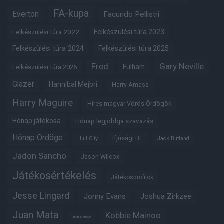
FA-kupa
Everton
Facundo Pellistri
Felkészülési túra 2022
Felkészülési túra 2023
Felkészülési túra 2024
Felkészülési túra 2025
Fred
Gary Neville
Fulham
Felkészülési túra 2026
Glazer
Hannibal Mejbri
Harry Amass
Harry Maguire
Híres magyar Vörös Ördögök
Hónap játékosa
Hónap legjobbja szavazás
Hónap Ördöge
Ifjúsági BL
Hull City
Jack Butland
Jadon Sancho
Jason Wilcox
Játékosértékelés
Játékosprofilok
Jesse Lingard
Jonny Evans
Joshua Zirkzee
Juan Mata
Kobbie Mainoo
Karl Darlow