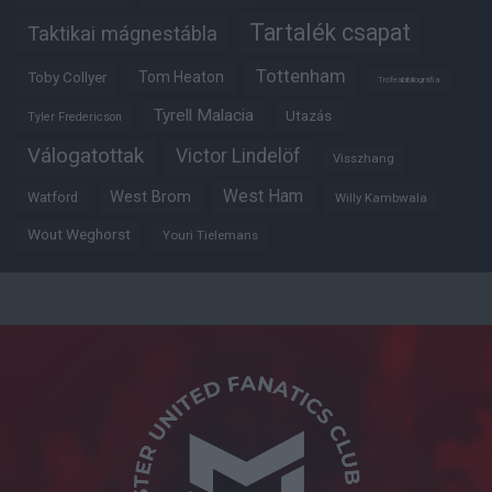
Tartalék csapat
Taktikai mágnestábla
Tottenham
Tom Heaton
Toby Collyer
Trófeabibliográfia
Tyrell Malacia
Utazás
Tyler Fredericson
Válogatottak
Victor Lindelöf
Visszhang
West Ham
West Brom
Watford
Willy Kambwala
Wout Weghorst
Youri Tielemans