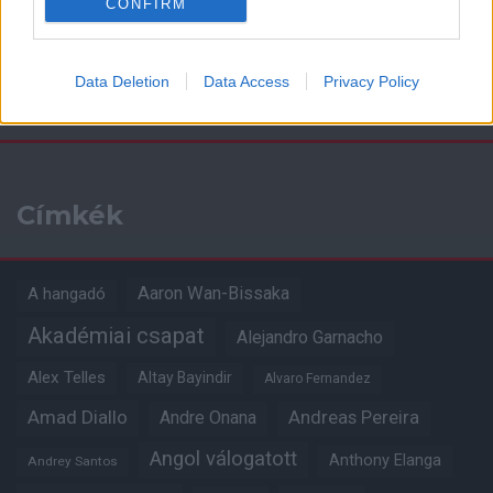
CONFIRM
Data Deletion
Data Access
Privacy Policy
Kapcsolódó hírek
Címkék
Aaron Wan-Bissaka
A hangadó
Akadémiai csapat
Alejandro Garnacho
Alex Telles
Altay Bayindir
Alvaro Fernandez
Amad Diallo
Andre Onana
Andreas Pereira
Angol válogatott
Anthony Elanga
Andrey Santos