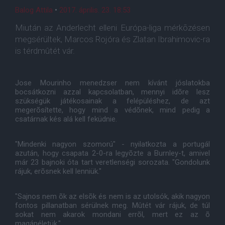
Balog Attila
•
2017. április. 23. 18:53
Miután az Anderlecht elleni Európa-liga mérkõzésen
megsérültek, Marcos Rojóra és Zlatan Ibrahimovic-ra
is térdmûtét vár.
Jose Mourinho menedzser nem kívánt jóslatokba
bocsátkozni azzal kapcsolatban, mennyi idõre lesz
szükségük játékosainak a felépüléshez, de azt
megerõsítette, hogy mind a védõnek, mind pedig a
csatárnak kés alá kell feküdnie.
"Mindenki nagyon szomorú" - nyilatkozta a portugál
azután, hogy csapata 2-0-ra legyõzte a Burnley-t, amivel
már 23 bajnoki óta tart veretlenségi sorozata. "Gondolunk
rájuk, erõsnek kell lenniük."
"Sajnos nem õk az elsõk és nem is az utolsók, akik nagyon
fontos pillanatban sérülnek meg. Mûtét vár rájuk, de túl
sokat nem akarok mondani errõl, mert ez az õ
magánéletük."