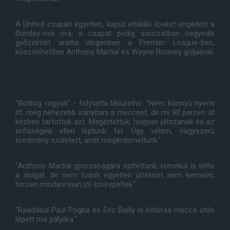
A United csupán egyetlen, kaput eltaláló lövést engedett a
Burnley-nek ma, a csapat pedig sorozatban negyedik
gyõzelmét aratta idegenben a Premier League-ben,
köszönhetõen Anthony Martial és Wayne Rooney góljainak.
"Boldog vagyok" - folytatta Mourinho. "Nem könnyû nyerni
itt, még nehezebb irányítani a meccset, de mi 90 percen át
kézben tartottuk azt. Megértettük, hogyan játszanak és az
erõsségeik ellen léptünk fel. Úgy vélem, nagyszerû
eredmény született, amit megérdemeltünk."
"Anthony Martial gyorsaságára építettünk, remekül is tette
a dolgát, de nem tudok egyetlen játékost sem kiemelni,
hiszen mindannyian jól szerepeltek."
"Ráadásul Paul Pogba és Eric Bailly is kétórás meccs után
lépett ma pályára."