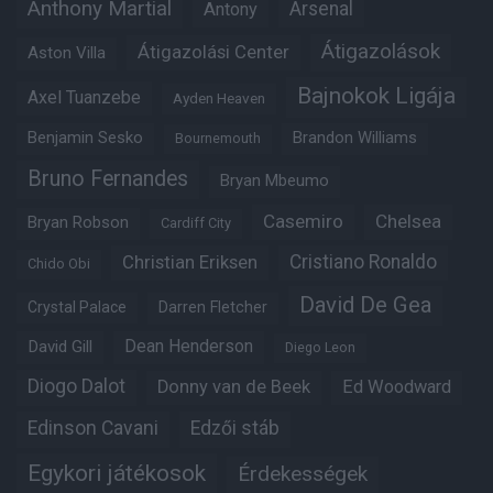
Anthony Martial
Arsenal
Antony
Átigazolások
Átigazolási Center
Aston Villa
Bajnokok Ligája
Axel Tuanzebe
Ayden Heaven
Benjamin Sesko
Brandon Williams
Bournemouth
Bruno Fernandes
Bryan Mbeumo
Casemiro
Chelsea
Bryan Robson
Cardiff City
Christian Eriksen
Cristiano Ronaldo
Chido Obi
David De Gea
Crystal Palace
Darren Fletcher
Dean Henderson
David Gill
Diego Leon
Diogo Dalot
Donny van de Beek
Ed Woodward
Edinson Cavani
Edzői stáb
Egykori játékosok
Érdekességek