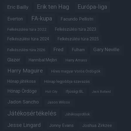
Erik ten Hag
Európa-liga
Eric Bailly
FA-kupa
Everton
Facundo Pellistri
Felkészülési túra 2022
Felkészülési túra 2023
Felkészülési túra 2024
Felkészülési túra 2025
Fred
Gary Neville
Fulham
Felkészülési túra 2026
Glazer
Hannibal Mejbri
Harry Amass
Harry Maguire
Híres magyar Vörös Ördögök
Hónap játékosa
Hónap legjobbja szavazás
Hónap Ördöge
Ifjúsági BL
Hull City
Jack Butland
Jadon Sancho
Jason Wilcox
Játékosértékelés
Játékosprofilok
Jesse Lingard
Jonny Evans
Joshua Zirkzee