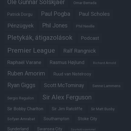
Ole Gunnar Solskjaer
Omar Berrada
Paul Pogba
Paul Scholes
Patrick Dorgu
Phil Jones
Pénzügyek
Phil Neville
Pletykák, átigazolások
Podcast
Premier League
Ralf Rangnick
Raphaël Varane
Rasmus Højlund
Richard Arnold
Ruben Amorim
Ruud van Nistelrooy
Ryan Giggs
Scott McTominay
Senne Lammens
Sir Alex Ferguson
Sergio Reguilon
Sir Bobby Charlton
Sir Jim Ratcliffe
Sir Matt Busby
Southampton
Stoke City
Sofyan Amrabat
Sunderland
Swansea City
Szurkoló szemmel