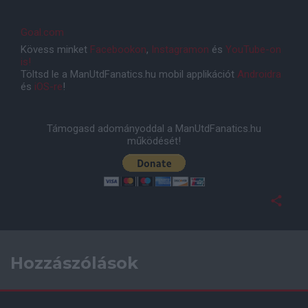
Goal.com
Kövess minket
Facebookon
,
Instagramon
és
YouTube-on
is!
Töltsd le a ManUtdFanatics.hu mobil applikációt
Androidra
és
iOS-re
!
Támogasd adományoddal a ManUtdFanatics.hu
működését!
Hozzászólások