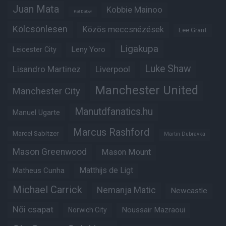
Juan Mata
Kobbie Mainoo
Karl Darlow
Kölcsönlesen
Közös meccsnézések
Lee Grant
Ligakupa
Leny Yoro
Leicester City
Luke Shaw
Lisandro Martinez
Liverpool
Manchester United
Manchester City
Manutdfanatics.hu
Manuel Ugarte
Marcus Rashford
Marcel Sabitzer
Martin Dubravka
Mason Greenwood
Mason Mount
Matheus Cunha
Matthijs de Ligt
Michael Carrick
Nemanja Matic
Newcastle
Női csapat
Noussair Mazraoui
Norwich City