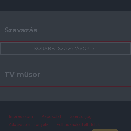
Szavazás
KORÁBBI SZAVAZÁSOK
TV műsor
Impresszum
Kapcsolat
Szerzői jog
Adatvédelmi irányelv
Felhasználói feltételek