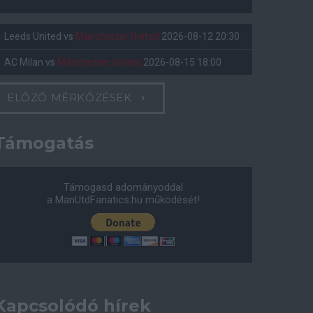
Leeds United
vs
Manchester United
2026-08-12 20:30
AC Milan
vs
Manchester United
2026-08-15 18:00
ELŐZŐ MÉRKŐZÉSEK
Támogatás
Támogasd adományoddal
a ManUtdFanatics.hu működését!
Kapcsolódó hírek