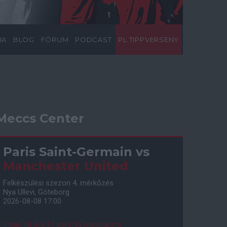
IA
BLOG
FÓRUM
PODCAST
PL TIPPVERSENY
Meccs Center
Paris Saint-Germain
vs
Manchester United
Felkészülési szezon 4. mérkőzés
Nya Ullevi, Göteborg
2026-08-08 17:00
1 nap 18 óra 31 perc 54 másodperc