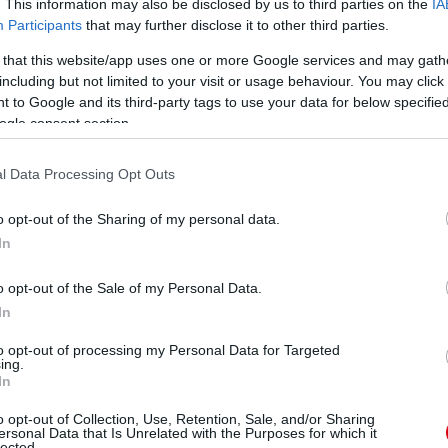
. This information may also be disclosed by us to third parties on the
IA
Participants
that may further disclose it to other third parties.
 that this website/app uses one or more Google services and may gath
including but not limited to your visit or usage behaviour. You may click 
 to Google and its third-party tags to use your data for below specifi
ogle consent section.
l Data Processing Opt Outs
o opt-out of the Sharing of my personal data.
In
o opt-out of the Sale of my Personal Data.
In
to opt-out of processing my Personal Data for Targeted
ing.
In
o opt-out of Collection, Use, Retention, Sale, and/or Sharing
ersonal Data that Is Unrelated with the Purposes for which it
lected.