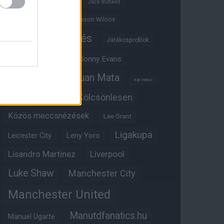
Ifjúsági BL
Hull City
Jack Butland
Jadon Sancho
Jason Wilcox
Játékosértékelés
Játékosprofilok
Jesse Lingard
Jonny Evans
Juan Mata
Joshua Zirkzee
Karl Darlow
Kölcsönlesen
Kobbie Mainoo
Közös meccsnézések
Lee Grant
Ligakupa
Leny Yoro
Leicester City
Lisandro Martinez
Liverpool
Luke Shaw
Manchester City
Manchester United
Manutdfanatics.hu
Manuel Ugarte