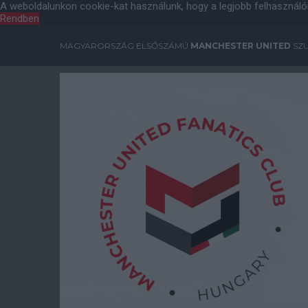
A weboldalunkon cookie-kat használunk, hogy a legjobb felhasználó
Rendben
MAGYARORSZÁG ELSŐSZÁMÚ
MANCHESTER UNITED
SZU