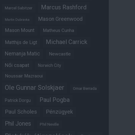
Marcus Rashford
Marcel Sabitzer
Mason Greenwood
Martin Dubravka
Mason Mount
Matheus Cunha
Michael Carrick
Matthijs de Ligt
Nemanja Matic
Newcastle
Női csapat
Norwich City
Noussair Mazraoui
Ole Gunnar Solskjaer
Omar Berrada
Paul Pogba
Patrick Dorgu
Paul Scholes
Pénzügyek
Phil Jones
Phil Neville