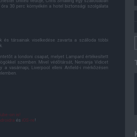
chester United védõje, Chris Smalling egy szállodában
4 óra 30 perc környékén a hotel biztonsági szolgálata
k és társainak viselkedése zavarta a szálloda többi
k.
ntetõt a londoni csapat, melyet Lampard értékesített
ögökkel szemben. Mivel védõtársát, Nemanja Vidicet
gy a vasárnapi, Liverpool elleni Anfield-i mérkõzésen
elemben.
ube-on is!
droidra
és
iOS-re
!