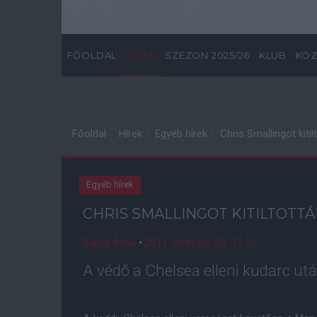
FŐOLDAL
HÍREK
SZEZON 2025/26
KLUB
KÖZ
Főoldal
Hírek
Egyéb hírek
Chris Smallingot kitil
Egyéb hírek
CHRIS SMALLINGOT KITILTOTT
Balog Attila
•
2011. március. 03. 12:12
A védõ a Chelsea elleni kudarc ut