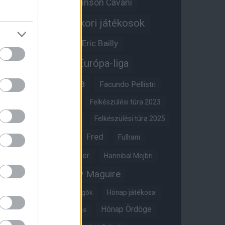
Edinson Cavani
Ed Woodward
Egykori játékosok
Edzői stáb
Érdekességek
Eric Bailly
Erik ten Hag
Európa-liga
FA-kupa
Everton
Facundo Pellistri
Felkészülési túra 2022
Felkészülési túra 2023
Felkészülési túra 2024
Felkészülési túra 2025
Fred
Fulham
Felkészülési túra 2026
Gary Neville
Glazer
Hannibal Mejbri
Harry Maguire
Harry Amass
Hónap játékosa
Híres magyar Vörös Ördögök
Hónap Ördöge
Hónap legjobbja szavazás