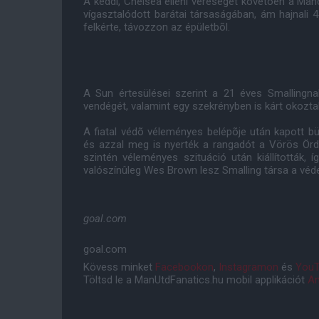
A keddi, Chelsea elleni vereséget követõen a Man
vígasztalódott barátai társaságában, ám hajnali 
felkérte, távozzon az épületbõl.
A Sun értesülései szerint a 21 éves Smallingna
vendégét, valamint egy szekrényben is kárt okozta
A fiatal védõ véleményes belépõje után kapott bü
és azzal meg is nyerték a rangadót a Vörös Örd
szintén véleményes szituáció után kiállították, í
valószínûleg Wes Brown lesz Smalling társa a véd
goal.com
goal.com
Kövess minket
Facebookon
,
Instagramon
és
YouT
Töltsd le a ManUtdFanatics.hu mobil applikációt
An