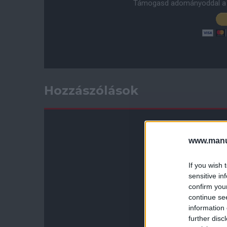
Támogasd adományoddal a 
Hozzászólások
www.manut
If you wish 
sensitive in
confirm you
continue se
information 
further disc