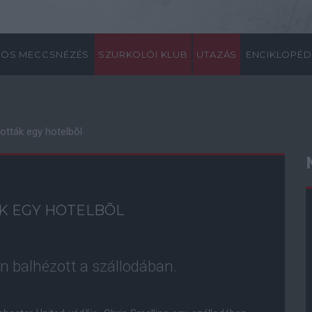
ÖS MECCSNÉZÉS
SZURKOLÓI KLUB
UTAZÁS
ENCIKLOPÉD
tották egy hotelbõl
ÁK EGY HOTELBÕL
án balhézott a szállodában.