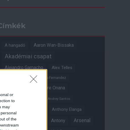
Címkék
Aaron Wan-Bissaka
A hangadó
Akadémiai csapat
Alejandro Garnacho
Alex Telles
Altay Bayindir
Alvaro Fernandez
Amad Diallo
Andre Onana
sonal or
Andreas Pereira
Andrey Santos
ection to
ou may
Angol válogatott
Anthony Elanga
 personal
out of the
Anthony Martial
Arsenal
Antony
 downstream