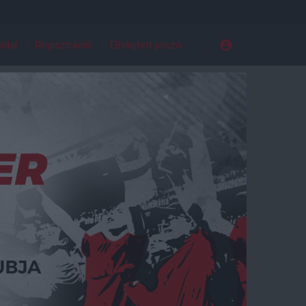
ldal
Regisztráció
Elfelejtett jelszó