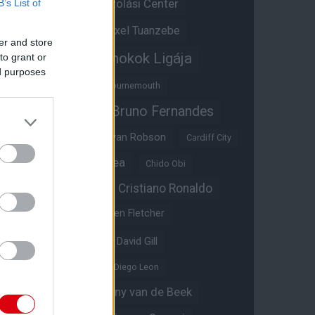
Átigazolási Center
B’s List of
Aston Villa
Átigazolások
Axel Tuanzebe
er and store
Bajnokok Ligája
to grant or
Ayden Heaven
ed purposes
Benjamin Sesko
Bournemouth
Bruno Fernandes
Brandon Williams
Bryan Mbeumo
Bryan Robson
Cardiff City
Casemiro
Chelsea
Chido Obi
Christian Eriksen
Cristiano Ronaldo
Crystal Palace
Darren Fletcher
David De Gea
David Gill
Dean Henderson
Diego Leon
Diogo Dalot
Donny van de Beek