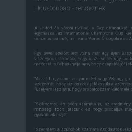
Houstonban - rendeznek.
A United és városi riválisa, a City otthonuktó
egymással az International Champions Cup kere
összecsapásnak, ami vár a Vörös Ördögökre az Ao
Egy évvel ezelõtt lett volna már egy ilyen öss
viszonyok uralkodtak, hogy a szervezõk úgy dönt
meccset is felhasználja arra, hogy csapatát jól fe
"Azzal, hogy nincs a nyáron EB vagy VB, úgy gon
szezonját, hogy az összes játékosukra számíth
"Esélyem lesz arra, hogy próbálkozzam különféle do
"Számomra, és talán számára is, az eredmény 
minõségi focit játszunk és hogy próbáljuk meg
gyakorlunk majd."
"Szerintem a szurkolók számára csodálatos lesz, 