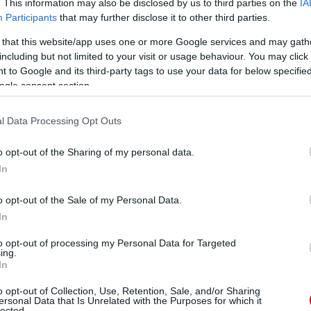
. This information may also be disclosed by us to third parties on the
IA
londoni derbit megéltem, amikor a Chelsea-nél voltam,
Participants
that may further disclose it to other third parties.
 that this website/app uses one or more Google services and may gath
miatt is más, a klubok miatt is más, hisz minden klub
including but not limited to your visit or usage behaviour. You may click 
rt többrõl szólnak ezek, mint három pontról és az
 to Google and its third-party tags to use your data for below specifi
mérkõzés."
ogle consent section.
l Data Processing Opt Outs
ube-on is!
o opt-out of the Sharing of my personal data.
droidra
és
iOS-re
!
In
ManUtdFanatics.hu működését!
o opt-out of the Sale of my Personal Data.
In
to opt-out of processing my Personal Data for Targeted
ing.
In
o opt-out of Collection, Use, Retention, Sale, and/or Sharing
ersonal Data that Is Unrelated with the Purposes for which it
lected.