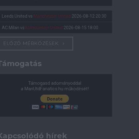
Leeds United
vs
Manchester United
2026-08-12 20:30
AC Milan
vs
Manchester United
2026-08-15 18:00
ELŐZŐ MÉRKŐZÉSEK
Támogatás
Támogasd adományoddal
a ManUtdFanatics.hu működését!
Kapcsolódó hírek