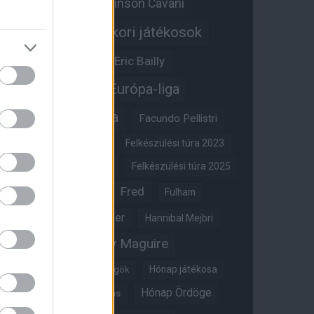
Edinson Cavani
Ed Woodward
Egykori játékosok
Edzői stáb
Érdekességek
Eric Bailly
Erik ten Hag
Európa-liga
FA-kupa
Everton
Facundo Pellistri
Felkészülési túra 2022
Felkészülési túra 2023
Felkészülési túra 2024
Felkészülési túra 2025
Fred
Fulham
Felkészülési túra 2026
Gary Neville
Glazer
Hannibal Mejbri
Harry Maguire
Harry Amass
Hónap játékosa
Híres magyar Vörös Ördögök
Hónap Ördöge
Hónap legjobbja szavazás