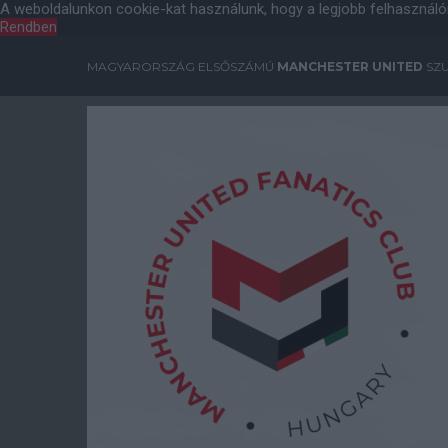
A weboldalunkon cookie-kat használunk, hogy a legjobb felhasználó
Rendben
MAGYARORSZÁG ELSŐSZÁMÚ
MANCHESTER UNITED
SZU