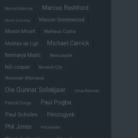
Marcus Rashford
Marcel Sabitzer
Mason Greenwood
Martin Dubravka
Mason Mount
Matheus Cunha
Michael Carrick
Matthijs de Ligt
Nemanja Matic
Newcastle
Női csapat
Norwich City
Noussair Mazraoui
Ole Gunnar Solskjaer
Omar Berrada
Paul Pogba
Patrick Dorgu
Paul Scholes
Pénzügyek
Phil Jones
Phil Neville