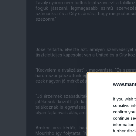
Tavaly nyáron nem tudtuk lejátszani ezt a találk
fogjuk játszani, legmagasabb szintû szervez
számunkra és a City számára, hogy megmutassuk 
szezonra."
Jose feltárta, élvezte azt, amilyen szenvedéllye
tiszteletteljes kapcsolat van a United és a City köz
"Kedvelem a rivalizálást" - magyarázta. "És szeret
háromszor játszottunk egymás ellen - kétszer a 
ezek nagyon jó mérkõzések voltak szoros eredmény
www.manut
"Jó érzelmek szabadultak fel és mindig azt érezte
If you wish 
játékosok között jó kapcsolat volt, akik egy
sensitive in
találkoznak is egymással. A szurkolóktól pedig s
confirm you
olyan fajta rivalizálás, ami csak jó a két klub számá
continue se
information 
Amikor arra kérték, hasonlítsa össze a manches
further disc
Mourinho így folytatta: "Minden nagy része voltam.