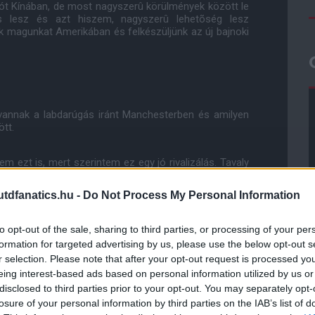
ozót Kínában, de most nagyszerû körülmények között le
és lesz és azt hiszem, nagyszerû lehetõség lesz
magunkat Amerikában és felkészüljünk az új bajnoki
l vannak a labdarúgás iránt Manchesterben és amilyen
ött.
em ezt is, mert szerintem ez egy jó rivalizálás. Tavaly
Premier League-ben, egyszer pedig a Ligakupában - és
ekkel - 2-1, 1-0 és 0-0.'
dfanatics.hu -
Do Not Process My Personal Information
m, jó és fair meccsek voltak ezek, a pályán rivalizáló
to opt-out of the sale, sharing to third parties, or processing of your per
ébként ugyanabban a városban élnek. Valószínûleg
formation for targeted advertising by us, please use the below opt-out s
zenvedélyt, ugyanakkor tiszteletet is éreztem. Ez egy
r selection. Please note that after your opt-out request is processed y
ra."
eing interest-based ads based on personal information utilized by us or
disclosed to third parties prior to your opt-out. You may separately opt-
teri derbit hasonló rangadókkal, rivalizálásokkal,
losure of your personal information by third parties on the IAB’s list of
 Az Interrel a Milan ellen, a Reallal az Atletico és a