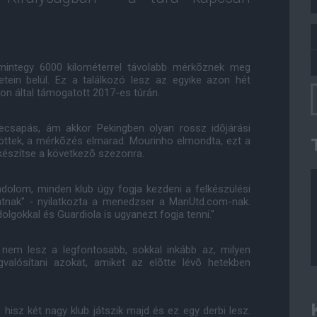
l mintegy 6000 kilométerrel távolabb mérkõznek meg
tein belül. Ez a találkozó lesz az egyike azon hét
n által támogatott 2017-es túrán.
zecsapás, ám akkor Pekingben olyan rossz idõjárási
öttek, a mérkõzés elmarad. Mourinho elmondta, ezt a
lkészítse a következõ szezonra.
dolom, minden klub úgy fogja kezdeni a felkészülési
atnak" - nyilatkozta a menedzser a ManUtd.com-nak.
lgokkal és Guardiola is ugyanezt fogja tenni."
nem lesz a legfontosabb, sokkal inkább az, milyen
valósítani azokat, amiket az elõtte lévõ hetekben
hisz két nagy klub játszik majd és ez egy derbi lesz.