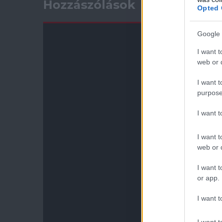
Hozzászólások
Opted 
Google 
I want t
web or d
I want t
purpose
I want 
I want t
web or d
I want t
or app.
I want t
I want t