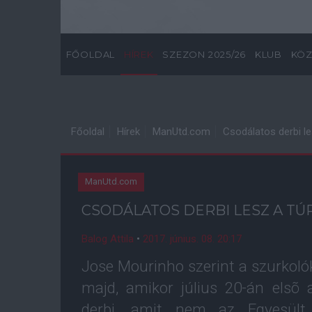
FŐOLDAL
HÍREK
SZEZON 2025/26
KLUB
KÖZ
Főoldal
Hírek
ManUtd.com
Csodálatos derbi le
ManUtd.com
CSODÁLATOS DERBI LESZ A TÚ
Balog Attila
•
2017. június. 08. 20:17
Jose Mourinho szerint a szurkol
majd, amikor július 20-án elsõ
derbi, amit nem az Egyesült