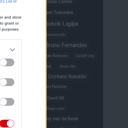
Átigazolási Center
B’s List of
Aston Villa
Átigazolások
Axel Tuanzebe
er and store
Bajnokok Ligája
to grant or
Ayden Heaven
ed purposes
Benjamin Sesko
Bournemouth
Bruno Fernandes
Brandon Williams
Bryan Mbeumo
Bryan Robson
Cardiff City
Casemiro
Chelsea
Chido Obi
Christian Eriksen
Cristiano Ronaldo
Crystal Palace
Darren Fletcher
David De Gea
David Gill
Dean Henderson
Diego Leon
Diogo Dalot
Donny van de Beek