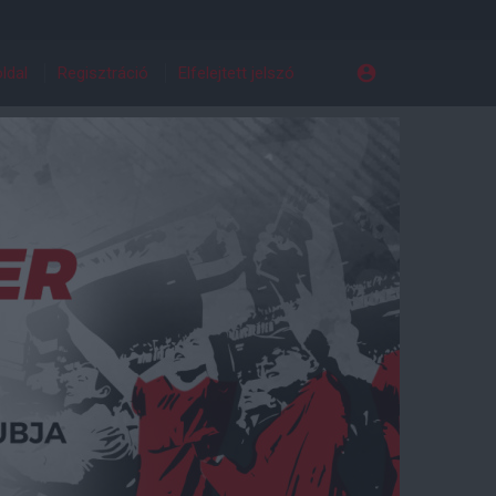
ldal
Regisztráció
Elfelejtett jelszó