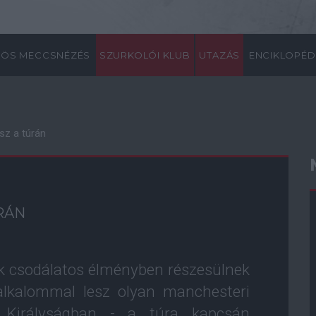
ÖS MECCSNÉZÉS
SZURKOLÓI KLUB
UTAZÁS
ENCIKLOPÉD
sz a túrán
RÁN
ók csodálatos élményben részesülnek
 alkalommal lesz olyan manchesteri
 Királyságban - a túra kapcsán