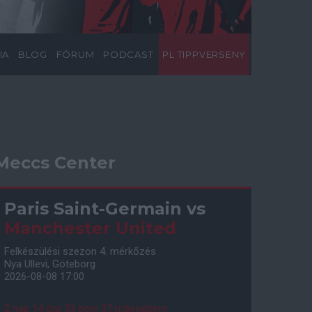
IA
BLOG
FÓRUM
PODCAST
PL TIPPVERSENY
Meccs Center
Paris Saint-Germain
vs
Manchester United
Felkészülési szezon 4. mérkőzés
Nya Ullevi, Göteborg
2026-08-08 17:00
2 nap 14 óra 53 perc 36 másodperc