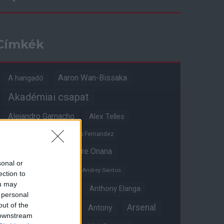
Címkék
Aaron Wan-Bissaka
A hangadó
Akadémiai csapat
Alejandro Garnacho
Alex Telles
Altay Bayindir
Alvaro Fernandez
Amad Diallo
Andre Onana
sonal or
Andreas Pereira
Andrey Santos
ection to
ou may
Angol válogatott
Anthony Elanga
 personal
out of the
Anthony Martial
Arsenal
Antony
 downstream