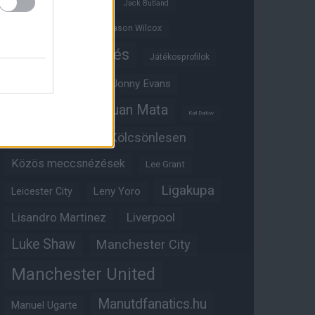
Ifjúsági BL
Hull City
Jack Butland
Jadon Sancho
Jason Wilcox
Játékosértékelés
Játékosprofilok
Jesse Lingard
Jonny Evans
Juan Mata
Joshua Zirkzee
Karl Darlow
Kölcsönlesen
Kobbie Mainoo
Közös meccsnézések
Lee Grant
Ligakupa
Leny Yoro
Leicester City
Lisandro Martinez
Liverpool
Luke Shaw
Manchester City
Manchester United
Manutdfanatics.hu
Manuel Ugarte