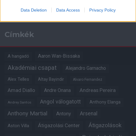
Kapcsolódó hírek
Data Deletion
Data Access
Privacy Policy
Címkék
Aaron Wan-Bissaka
A hangadó
Akadémiai csapat
Alejandro Garnacho
Alex Telles
Altay Bayindir
Alvaro Fernandez
Amad Diallo
Andre Onana
Andreas Pereira
Angol válogatott
Anthony Elanga
Andrey Santos
Anthony Martial
Arsenal
Antony
Átigazolások
Átigazolási Center
Aston Villa