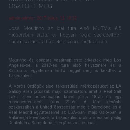
OSZTOTT MEG
admin admin
•
2017. július. 12. 10:32
Jose Mourinho az idei túra elsõ MUTV-s élõ
mûsorában árulta el, hogyan fogja szerepeltetni
három kapusát a túra elsõ három mérkõzésén.
Mourinho és csapata vasárnap este érkeztek meg Los
Angeles-be, a 2017-es túra elsõ helyszínére és a
Kaliforniai Egyetemen hétfõ reggel meg is kezdték a
felkészülést.
A Vörös Ördögök elsõ felkészülési mérkõzésüket az LA
Galaxy ellen játsszák majd szombaton, amit a Real Salt
Lake elleni összecsapás követ július 18-án és egy
manchesteri-derbi július 21-én. A túra késõbbi
szakaszában a United összecsap még a Barcelona és a
Real Madrid együtteseivel az USA-ban, majd Oslo-ban a
Valarenga következik, a felkészülés utolsó meccsét pedig
Dublinban a Sampdoria ellen játssza a csapat.