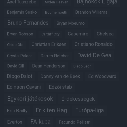
Bajnokok Ligája
Axel Tuanzebe
Ayden Heaven
Benjamin Sesko
Brandon Williams
Bournemouth
Bruno Fernandes
Bryan Mbeumo
Casemiro
Chelsea
Bryan Robson
Cardiff City
Christian Eriksen
Cristiano Ronaldo
Chido Obi
David De Gea
Crystal Palace
Darren Fletcher
Dean Henderson
David Gill
Diego Leon
Diogo Dalot
Donny van de Beek
Ed Woodward
Edinson Cavani
Edzői stáb
Egykori játékosok
Érdekességek
Erik ten Hag
Európa-liga
Eric Bailly
FA-kupa
Everton
Facundo Pellistri