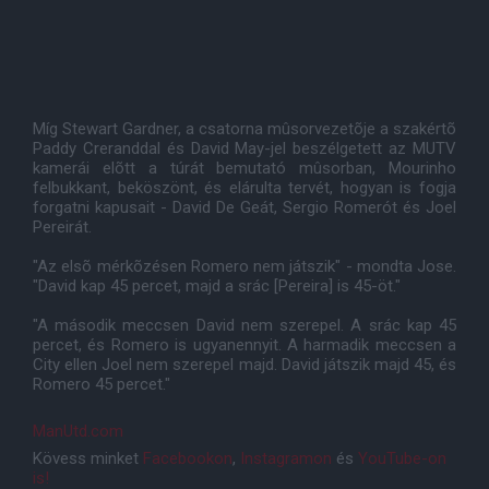
Míg Stewart Gardner, a csatorna mûsorvezetõje a szakértõ
Paddy Creranddal és David May-jel beszélgetett az MUTV
kamerái elõtt a túrát bemutató mûsorban, Mourinho
felbukkant, beköszönt, és elárulta tervét, hogyan is fogja
forgatni kapusait - David De Geát, Sergio Romerót és Joel
Pereirát.
"Az elsõ mérkõzésen Romero nem játszik" - mondta Jose.
"David kap 45 percet, majd a srác [Pereira] is 45-öt."
"A második meccsen David nem szerepel. A srác kap 45
percet, és Romero is ugyanennyit. A harmadik meccsen a
City ellen Joel nem szerepel majd. David játszik majd 45, és
Romero 45 percet."
ManUtd.com
Kövess minket
Facebookon
,
Instagramon
és
YouTube-on
is!