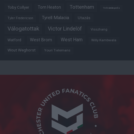
Tottenham
Tom Heaton
Toby Collyer
Trófeabibliográfia
Tyrell Malacia
Utazás
Tyler Fredericson
Válogatottak
Victor Lindelöf
Visszhang
West Ham
West Brom
Watford
Willy Kambwala
Wout Weghorst
Youri Tielemans