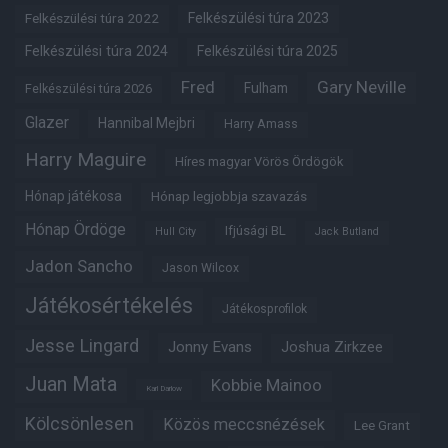
Felkészülési túra 2022
Felkészülési túra 2023
Felkészülési túra 2024
Felkészülési túra 2025
Fred
Gary Neville
Fulham
Felkészülési túra 2026
Glazer
Hannibal Mejbri
Harry Amass
Harry Maguire
Híres magyar Vörös Ördögök
Hónap játékosa
Hónap legjobbja szavazás
Hónap Ördöge
Ifjúsági BL
Hull City
Jack Butland
Jadon Sancho
Jason Wilcox
Játékosértékelés
Játékosprofilok
Jesse Lingard
Jonny Evans
Joshua Zirkzee
Juan Mata
Kobbie Mainoo
Karl Darlow
Kölcsönlesen
Közös meccsnézések
Lee Grant