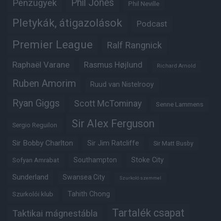
Phil Jones
Pénzügyek
Phil Neville
Pletykák, átigazolások
Podcast
Premier League
Ralf Rangnick
Raphaël Varane
Rasmus Højlund
Richard Arnold
Ruben Amorim
Ruud van Nistelrooy
Ryan Giggs
Scott McTominay
Senne Lammens
Sir Alex Ferguson
Sergio Reguilon
Sir Bobby Charlton
Sir Jim Ratcliffe
Sir Matt Busby
Southampton
Stoke City
Sofyan Amrabat
Sunderland
Swansea City
Szurkoló szemmel
Tahith Chong
Szurkolói klub
Tartalék csapat
Taktikai mágnestábla