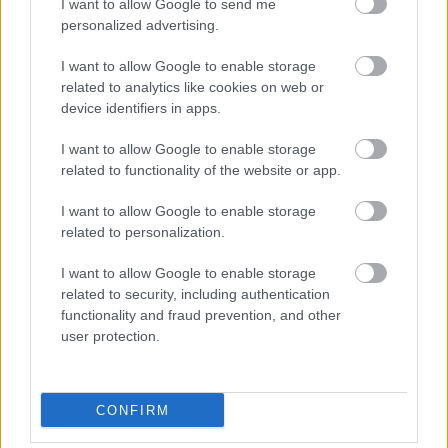
1 nap 3 óra 22 perc 28 másodperc
I want to allow Google to send me
personalized advertising.
Leeds United
vs
Manchester United
2026-08-12 20:30
I want to allow Google to enable storage
related to analytics like cookies on web or
AC Milan
vs
Manchester United
2026-08-15 18:00
device identifiers in apps.
ELŐZŐ MÉRKŐZÉSEK
I want to allow Google to enable storage
related to functionality of the website or app.
Támogatás
I want to allow Google to enable storage
related to personalization.
I want to allow Google to enable storage
Támogasd adományoddal
related to security, including authentication
a ManUtdFanatics.hu működését!
functionality and fraud prevention, and other
user protection.
CONFIRM