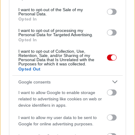
use your data for below specified purposes in below Google
consent section.
I want to opt-out of the Sale of my
Personal Data.
Opted In
I want to opt-out of processing my
Personal Data for Targeted Advertising.
Opted In
I want to opt-out of Collection, Use,
Retention, Sale, and/or Sharing of my
Personal Data that Is Unrelated with the
Meccs Center
Purposes for which it was collected.
Opted Out
Google consents
Paris Saint-Germain
vs
I want to allow Google to enable storage
Manchester United
related to advertising like cookies on web or
device identifiers in apps.
Felkészülési szezon 4. mérkőzés
Nya Ullevi, Göteborg
I want to allow my user data to be sent to
2026-08-08 17:00
Google for online advertising purposes.