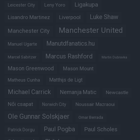
Ligakupa
Leny Yoro
Leicester City
Luke Shaw
Lisandro Martinez
Liverpool
Manchester United
Manchester City
Manutdfanatics.hu
Manuel Ugarte
Marcus Rashford
Marcel Sabitzer
Martin Dubravka
Mason Greenwood
Mason Mount
Matheus Cunha
Matthijs de Ligt
Michael Carrick
Nemanja Matic
Newcastle
Női csapat
Noussair Mazraoui
Norwich City
Ole Gunnar Solskjaer
Omar Berrada
Paul Pogba
Paul Scholes
Patrick Dorgu