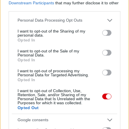
Downstream Participants
that may further disclose it to other
third parties.
Please note that this website/app uses one or more Google
Personal Data Processing Opt Outs
services and may gather and store information including but
not limited to your visit or usage behaviour. You may click to
I want to opt-out of the Sharing of my
personal data.
grant or deny consent to Google and its third-party tags to
Opted In
use your data for below specified purposes in below Google
consent section.
I want to opt-out of the Sale of my
Personal Data.
Meccs Center
Opted In
I want to opt-out of processing my
Personal Data for Targeted Advertising.
Paris Saint-Germain
vs
Opted In
Manchester United
I want to opt-out of Collection, Use,
Retention, Sale, and/or Sharing of my
Personal Data that Is Unrelated with the
Felkészülési szezon 4. mérkőzés
Purposes for which it was collected.
Nya Ullevi, Göteborg
Opted Out
2026-08-08 17:00
Google consents
1 nap 18 óra 40 perc 48 másodperc