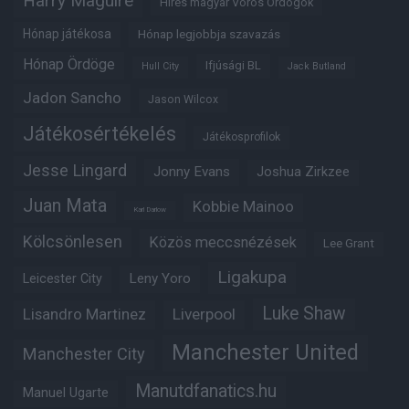
Harry Maguire
Híres magyar Vörös Ördögök
Hónap játékosa
Hónap legjobbja szavazás
Hónap Ördöge
Ifjúsági BL
Hull City
Jack Butland
Jadon Sancho
Jason Wilcox
Játékosértékelés
Játékosprofilok
Jesse Lingard
Jonny Evans
Joshua Zirkzee
Juan Mata
Kobbie Mainoo
Karl Darlow
Kölcsönlesen
Közös meccsnézések
Lee Grant
Ligakupa
Leny Yoro
Leicester City
Luke Shaw
Lisandro Martinez
Liverpool
Manchester United
Manchester City
Manutdfanatics.hu
Manuel Ugarte