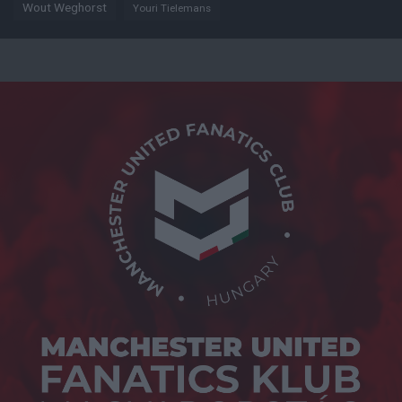
Wout Weghorst
Youri Tielemans