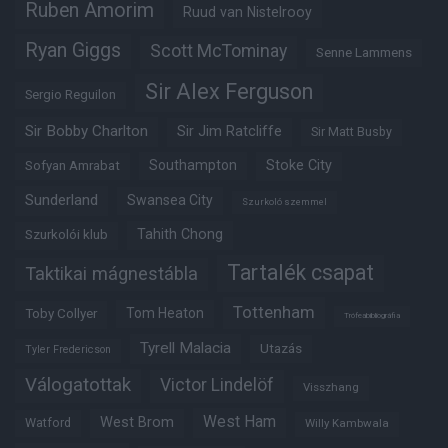
Ruben Amorim
Ruud van Nistelrooy
Ryan Giggs
Scott McTominay
Senne Lammens
Sir Alex Ferguson
Sergio Reguilon
Sir Bobby Charlton
Sir Jim Ratcliffe
Sir Matt Busby
Southampton
Stoke City
Sofyan Amrabat
Sunderland
Swansea City
Szurkoló szemmel
Tahith Chong
Szurkolói klub
Tartalék csapat
Taktikai mágnestábla
Tottenham
Tom Heaton
Toby Collyer
Trófeabibliográfia
Tyrell Malacia
Utazás
Tyler Fredericson
Válogatottak
Victor Lindelöf
Visszhang
West Ham
West Brom
Watford
Willy Kambwala