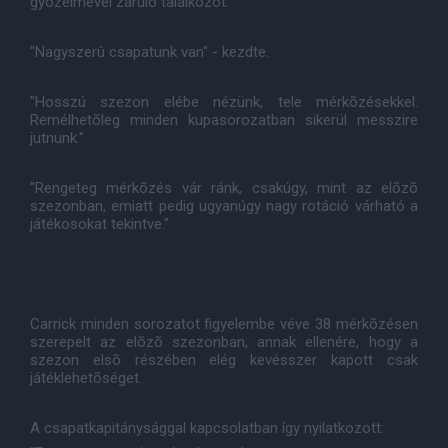
gyõzelmével záruló találkozót.
"Nagyszerû csapatunk van" - kezdte.
"Hosszú szezon elébe nézünk, tele mérkõzésekkel.
Remélhetõleg minden kupasorozatban sikerül messzire
jutnunk."
"Rengeteg mérkõzés vár ránk, csakúgy, mint az elõzõ
szezonban, emiatt pedig ugyanúgy nagy rotáció várható a
játékosokat tekintve."
Carrick minden sorozatot figyelembe véve 38 mérkõzésen
szerepelt az elõzõ szezonban, annak ellenére, hogy a
szezon elsõ részében elég kevésszer kapott csak
játéklehetõséget.
A csapatkapitánysággal kapcsolatban így nyilatkozott: