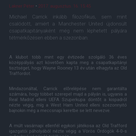
Lakner Péter
•
2017. augusztus. 16. 15:45
Michael Carrick inkább filozofikus, sem mint
csalódott, amiért a Manchester United újdonsült
csapatkapitányaként még nem léphetett pályára
tétmérkõzésen ebben a szezonban.
A klubot több mint egy évtizede szolgáló 36 éves
középpályás azt követõen kapta meg a csapatkapitányi
tisztséget, hogy Wayne Rooney 13 év után elhagyta az Old
Traffordot.
Mindazonáltal, Carrick elõrelépése nem garantálta
számára, hogy többet szerepel majd a pályán is, ugyanis a
Real Madrid elleni UEFA Szuperkupa döntõt a kispadról
nézte végig, míg a West Ham United elleni szezonnyitó
bajnokin még a meccsnapi keretbe se lett nevezve.
A múlt vasárnapi ellenfél egykori játékosa az Old Trafford
igazgatói páholyából nézte végig a Vörös Ördögök 4-0-s