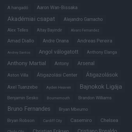
Aaron Wan-Bissaka
A hangadó
Akadémiai csapat
Alejandro Garnacho
Alex Telles
Altay Bayindir
Alvaro Fernandez
Amad Diallo
Andre Onana
Andreas Pereira
Angol válogatott
Anthony Elanga
Andrey Santos
Anthony Martial
Arsenal
Antony
Átigazolások
Átigazolási Center
Aston Villa
Bajnokok Ligája
Axel Tuanzebe
Ayden Heaven
Benjamin Sesko
Brandon Williams
Bournemouth
Bruno Fernandes
Bryan Mbeumo
Casemiro
Chelsea
Bryan Robson
Cardiff City
Christian Eriksen
Cristiano Ronaldo
Chido Obi