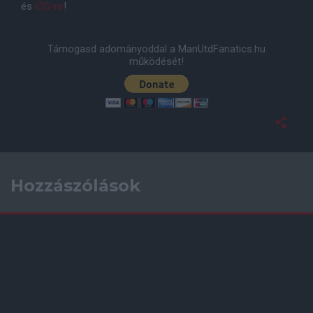
és
iOS-re
!
Támogasd adományoddal a ManUtdFanatics.hu
működését!
Hozzászólások