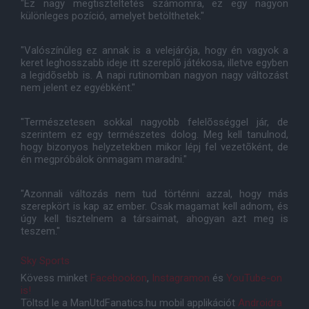
"Ez nagy megtiszteltetés számomra, ez egy nagyon
különleges pozíció, amelyet betölthetek."
"Valószínûleg ez annak is a velejárója, hogy én vagyok a
keret leghosszabb ideje itt szereplõ játékosa, illetve egyben
a legidõsebb is. A napi rutinomban nagyon nagy változást
nem jelent ez egyébként."
"Természetesen sokkal nagyobb felelõsséggel jár, de
szerintem ez egy természetes dolog. Meg kell tanulnod,
hogy bizonyos helyzetekben mikor lépj fel vezetõként, de
én megpróbálok önmagam maradni."
"Azonnali változás nem tud történni azzal, hogy más
szerepkört is kap az ember. Csak magamat kell adnom, és
úgy kell tisztelnem a társaimat, ahogyan azt meg is
teszem."
Sky Sports
Kövess minket
Facebookon
,
Instagramon
és
YouTube-on
is!
Töltsd le a ManUtdFanatics.hu mobil applikációt
Androidra