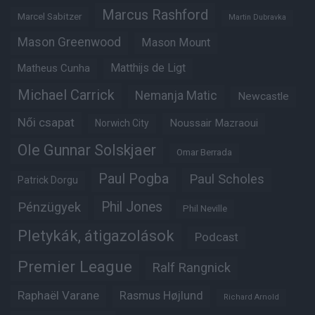
Marcus Rashford
Marcel Sabitzer
Martin Dubravka
Mason Greenwood
Mason Mount
Matheus Cunha
Matthijs de Ligt
Michael Carrick
Nemanja Matic
Newcastle
Női csapat
Noussair Mazraoui
Norwich City
Ole Gunnar Solskjaer
Omar Berrada
Paul Pogba
Paul Scholes
Patrick Dorgu
Phil Jones
Pénzügyek
Phil Neville
Pletykák, átigazolások
Podcast
Premier League
Ralf Rangnick
Raphaël Varane
Rasmus Højlund
Richard Arnold