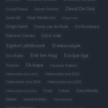
David De Gea
Crystal Palace
Darren Fletcher
Dean Henderson
David Gill
Diego Leon
Diogo Dalot
Donny van de Beek
Ed Woodward
Edinson Cavani
Edzői stáb
Egykori játékosok
Érdekességek
Erik ten Hag
Európa-liga
Eric Bailly
FA-kupa
Everton
Facundo Pellistri
Felkészülési túra 2022
Felkészülési túra 2023
Felkészülési túra 2024
Felkészülési túra 2025
Fred
Gary Neville
Fulham
Felkészülési túra 2026
Glazer
Hannibal Mejbri
Harry Amass