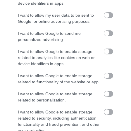
device identifiers in apps.
Nya Ullevi, Göteborg
2026-08-08 17:00
I want to allow my user data to be sent to
Google for online advertising purposes.
I want to allow Google to send me
Leeds United
vs
Manchester United
2026-08-12 20:30
personalized advertising.
AC Milan
vs
Manchester United
2026-08-15 18:00
I want to allow Google to enable storage
related to analytics like cookies on web or
ELŐZŐ MÉRKŐZÉSEK
device identifiers in apps.
I want to allow Google to enable storage
Támogatás
related to functionality of the website or app.
I want to allow Google to enable storage
related to personalization.
Támogasd adományoddal
a ManUtdFanatics.hu működését!
I want to allow Google to enable storage
related to security, including authentication
functionality and fraud prevention, and other
user protection.