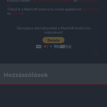
Kövess minket
Facebookon
,
Instagramon
és
YouTube-on
is!
Töltsd le a ManUtdFanatics.hu mobil applikációt
Androidra
és
iOS-re
!
Támogasd adományoddal a ManUtdFanatics.hu
működését!
Hozzászólások