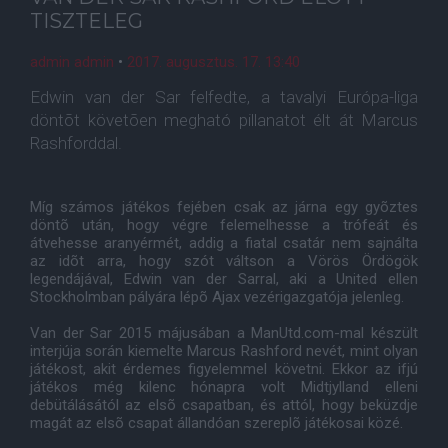
TISZTELEG
admin admin
•
2017. augusztus. 17. 13:40
Edwin van der Sar felfedte, a tavalyi Európa-liga
döntõt követõen megható pillanatot élt át Marcus
Rashforddal.
Míg számos játékos fejében csak az járna egy gyõztes
döntõ után, hogy végre felemelhesse a trófeát és
átvehesse aranyérmét, addig a fiatal csatár nem sajnálta
az idõt arra, hogy szót váltson a Vörös Ördögök
legendájával, Edwin van der Sarral, aki a United ellen
Stockholmban pályára lépõ Ajax vezérigazgatója jelenleg.
Van der Sar 2015 májusában a ManUtd.com-mal készült
interjúja során kiemelte Marcus Rashford nevét, mint olyan
játékost, akit érdemes figyelemmel követni. Ekkor az ifjú
játékos még kilenc hónapra volt Midtjylland elleni
debütálásától az elsõ csapatban, és attól, hogy beküzdje
magát az elsõ csapat állandóan szereplõ játékosai közé.