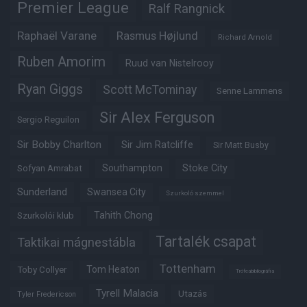
Premier League
Ralf Rangnick
Raphaël Varane
Rasmus Højlund
Richard Arnold
Ruben Amorim
Ruud van Nistelrooy
Ryan Giggs
Scott McTominay
Senne Lammens
Sir Alex Ferguson
Sergio Reguilon
Sir Bobby Charlton
Sir Jim Ratcliffe
Sir Matt Busby
Southampton
Stoke City
Sofyan Amrabat
Sunderland
Swansea City
Szurkoló szemmel
Tahith Chong
Szurkolói klub
Tartalék csapat
Taktikai mágnestábla
Tottenham
Tom Heaton
Toby Collyer
Trófeabibliográfia
Tyrell Malacia
Utazás
Tyler Fredericson