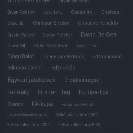
Bruno Fernandes
Bryan Mbeumo
Casemiro
Chelsea
Bryan Robson
Cardiff City
Christian Eriksen
Cristiano Ronaldo
Chido Obi
David De Gea
Crystal Palace
Darren Fletcher
Dean Henderson
David Gill
Diego Leon
Diogo Dalot
Donny van de Beek
Ed Woodward
Edinson Cavani
Edzői stáb
Egykori játékosok
Érdekességek
Erik ten Hag
Európa-liga
Eric Bailly
FA-kupa
Everton
Facundo Pellistri
Felkészülési túra 2022
Felkészülési túra 2023
Felkészülési túra 2024
Felkészülési túra 2025