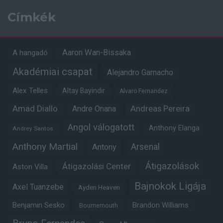
Címkék
Aaron Wan-Bissaka
A hangadó
Akadémiai csapat
Alejandro Garnacho
Alex Telles
Altay Bayindir
Alvaro Fernandez
Amad Diallo
Andre Onana
Andreas Pereira
Angol válogatott
Anthony Elanga
Andrey Santos
Anthony Martial
Arsenal
Antony
Átigazolások
Átigazolási Center
Aston Villa
Bajnokok Ligája
Axel Tuanzebe
Ayden Heaven
Benjamin Sesko
Brandon Williams
Bournemouth