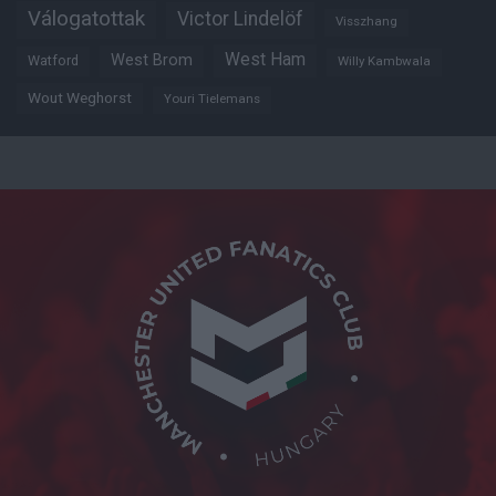
Válogatottak
Victor Lindelöf
Visszhang
West Ham
West Brom
Watford
Willy Kambwala
Wout Weghorst
Youri Tielemans