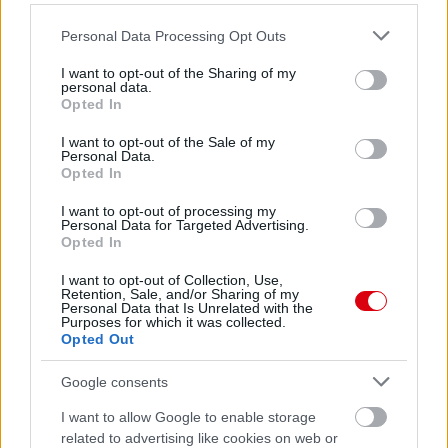
Please note that this website/app uses one or more Google
Personal Data Processing Opt Outs
services and may gather and store information including but
not limited to your visit or usage behaviour. You may click to
I want to opt-out of the Sharing of my
personal data.
grant or deny consent to Google and its third-party tags to
Opted In
use your data for below specified purposes in below Google
consent section.
I want to opt-out of the Sale of my
Personal Data.
Opted In
I want to opt-out of processing my
Personal Data for Targeted Advertising.
Opted In
I want to opt-out of Collection, Use,
Meccs Center
Retention, Sale, and/or Sharing of my
Personal Data that Is Unrelated with the
Purposes for which it was collected.
Opted Out
Paris Saint-Germain
vs
Google consents
Manchester United
I want to allow Google to enable storage
related to advertising like cookies on web or
Felkészülési szezon 4. mérkőzés