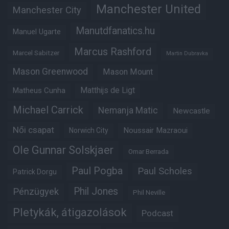
Manchester United
Manchester City
Manutdfanatics.hu
Manuel Ugarte
Marcus Rashford
Marcel Sabitzer
Martin Dubravka
Mason Greenwood
Mason Mount
Matheus Cunha
Matthijs de Ligt
Michael Carrick
Nemanja Matic
Newcastle
Női csapat
Noussair Mazraoui
Norwich City
Ole Gunnar Solskjaer
Omar Berrada
Paul Pogba
Paul Scholes
Patrick Dorgu
Phil Jones
Pénzügyek
Phil Neville
Pletykák, átigazolások
Podcast