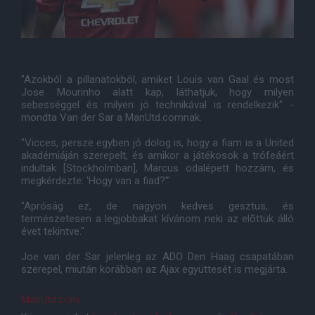
"Azokból a pillanatokból, amiket Louis van Gaal és most
Jose Mourinho alatt kap, láthatjuk, hogy milyen
sebességgel és milyen jó technikával is rendelkezik" -
mondta Van der Sar a ManUtd.comnak.
"Vicces, persze egyben jó dolog is, hogy a fiam is a United
akadémiáján szerepelt, és amikor a játékosok a trófeáért
indultak [Stockholmban], Marcus odalépett hozzám, és
megkérdezte: 'Hogy van a fiad?'"
"Apróság ez, de nagyon kedves gesztus, és
természetesen a legjobbakat kívánom neki az elõttük álló
évet tekintve."
Joe van der Sar jelenleg az ADO Den Haag csapatában
szerepel, miután korábban az Ajax együttesét is megjárta.
ManUtd.com