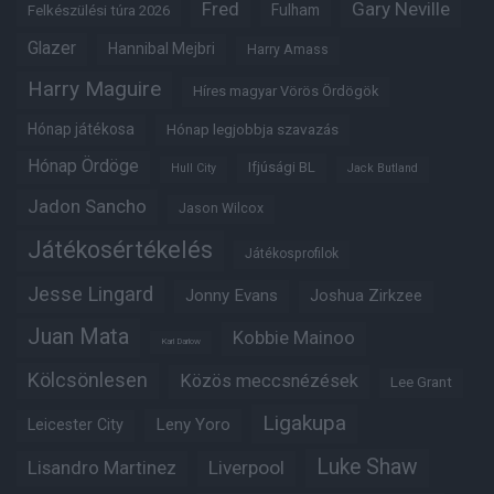
Fred
Gary Neville
Fulham
Felkészülési túra 2026
Glazer
Hannibal Mejbri
Harry Amass
Harry Maguire
Híres magyar Vörös Ördögök
Hónap játékosa
Hónap legjobbja szavazás
Hónap Ördöge
Ifjúsági BL
Hull City
Jack Butland
Jadon Sancho
Jason Wilcox
Játékosértékelés
Játékosprofilok
Jesse Lingard
Jonny Evans
Joshua Zirkzee
Juan Mata
Kobbie Mainoo
Karl Darlow
Kölcsönlesen
Közös meccsnézések
Lee Grant
Ligakupa
Leny Yoro
Leicester City
Luke Shaw
Lisandro Martinez
Liverpool