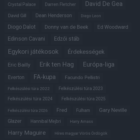
David De Gea
Crystal Palace
Darren Fletcher
Dean Henderson
David Gill
Diego Leon
Diogo Dalot
Donny van de Beek
Ed Woodward
Edinson Cavani
Edzői stáb
Egykori játékosok
Érdekességek
Erik ten Hag
Európa-liga
Eric Bailly
FA-kupa
Everton
Facundo Pellistri
Felkészülési túra 2022
Felkészülési túra 2023
Felkészülési túra 2024
Felkészülési túra 2025
Fred
Gary Neville
Fulham
Felkészülési túra 2026
Glazer
Hannibal Mejbri
Harry Amass
Harry Maguire
Híres magyar Vörös Ördögök