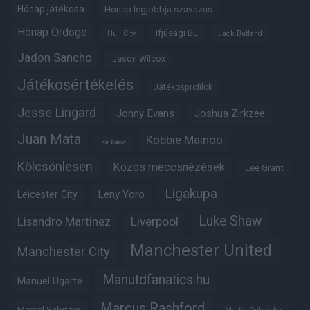
Hónap játékosa
Hónap legjobbja szavazás
Hónap Ördöge
Ifjúsági BL
Hull City
Jack Butland
Jadon Sancho
Jason Wilcox
Játékosértékelés
Játékosprofilok
Jesse Lingard
Jonny Evans
Joshua Zirkzee
Juan Mata
Kobbie Mainoo
Karl Darlow
Kölcsönlesen
Közös meccsnézések
Lee Grant
Ligakupa
Leny Yoro
Leicester City
Luke Shaw
Lisandro Martinez
Liverpool
Manchester United
Manchester City
Manutdfanatics.hu
Manuel Ugarte
Marcus Rashford
Marcel Sabitzer