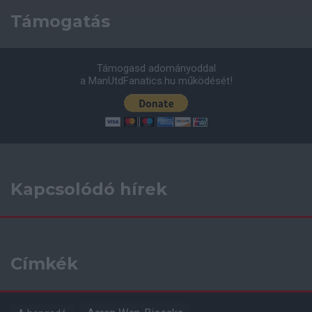
Támogatás
Támogasd adományoddal
a ManUtdFanatics.hu működését!
Kapcsolódó hírek
Címkék