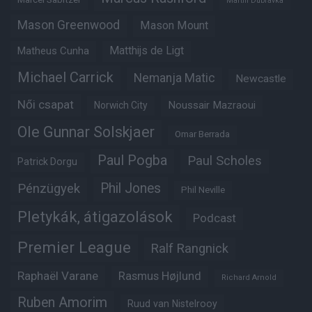
Martin Dubravka
Mason Greenwood
Mason Mount
Matheus Cunha
Matthijs de Ligt
Michael Carrick
Nemanja Matic
Newcastle
Női csapat
Noussair Mazraoui
Norwich City
Ole Gunnar Solskjaer
Omar Berrada
Paul Pogba
Paul Scholes
Patrick Dorgu
Phil Jones
Pénzügyek
Phil Neville
Pletykák, átigazolások
Podcast
Premier League
Ralf Rangnick
Raphaël Varane
Rasmus Højlund
Richard Arnold
Ruben Amorim
Ruud van Nistelrooy