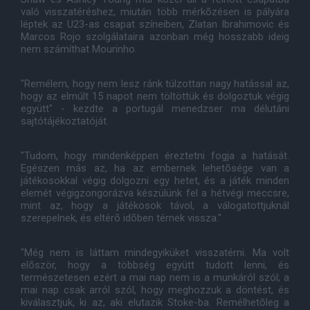
való visszatéréshez, miután több mérkõzésen is pályára
léptek az U23-as csapat színeiben, Zlatan Ibrahimovic és
Marcos Rojo szolgálataira azonban még hosszabb ideig
nem számíthat Mourinho.
"Remélem, hogy nem lesz ránk túlzottan nagy hatással az,
hogy az elmúlt 15 napot nem töltöttük és dolgoztuk végig
együtt" - kezdte a portugál menedzser ma délutáni
sajtótájékoztatóját.
"Tudom, hogy mindenképpen éreztetni fogja a hatását.
Egészen más az, ha az embernek lehetõsége van a
játékosokkal végig dolgozni egy hetet, és a játék minden
elemét végigzongorázva készülünk fel a hétvégi meccsre,
mint az, hogy a játékosok távol, a válogatottjuknál
szerepelnek, és eltérõ idõben térnek vissza."
"Még nem is láttam mindegyiküket visszatérni. Ma volt
elõször, hogy a többség együtt tudott lenni, és
természetesen ezért a mai nap nem is a munkáról szól; a
mai nap csak arról szól, hogy meghozzuk a döntést, és
kiválasztjuk, ki az, aki elutazik Stoke-ba. Remélhetõleg a