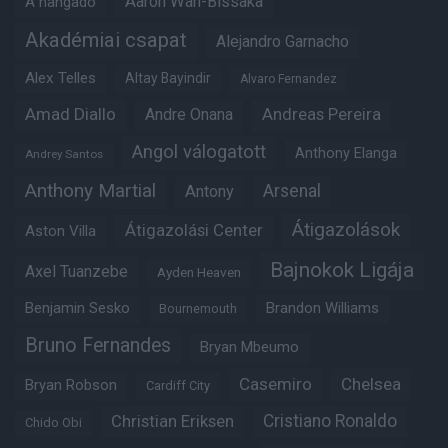
Aaron Wan-Bissaka
A hangadó
Akadémiai csapat
Alejandro Garnacho
Alex Telles
Altay Bayindir
Alvaro Fernandez
Amad Diallo
Andre Onana
Andreas Pereira
Angol válogatott
Anthony Elanga
Andrey Santos
Anthony Martial
Arsenal
Antony
Átigazolások
Átigazolási Center
Aston Villa
Bajnokok Ligája
Axel Tuanzebe
Ayden Heaven
Benjamin Sesko
Brandon Williams
Bournemouth
Bruno Fernandes
Bryan Mbeumo
Casemiro
Chelsea
Bryan Robson
Cardiff City
Christian Eriksen
Cristiano Ronaldo
Chido Obi