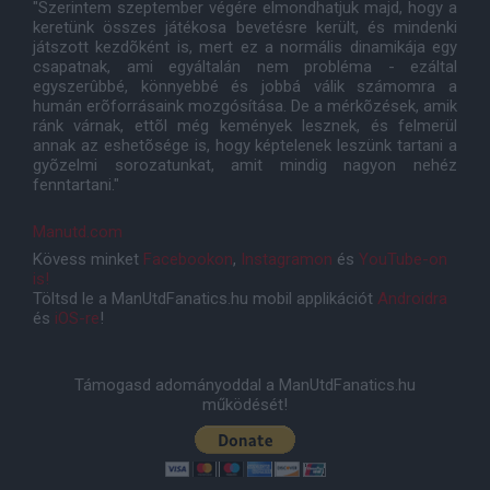
"Szerintem szeptember végére elmondhatjuk majd, hogy a
keretünk összes játékosa bevetésre került, és mindenki
játszott kezdõként is, mert ez a normális dinamikája egy
csapatnak, ami egyáltalán nem probléma - ezáltal
egyszerûbbé, könnyebbé és jobbá válik számomra a
humán erõforrásaink mozgósítása. De a mérkõzések, amik
ránk várnak, ettõl még kemények lesznek, és felmerül
annak az eshetõsége is, hogy képtelenek leszünk tartani a
gyõzelmi sorozatunkat, amit mindig nagyon nehéz
fenntartani."
Manutd.com
Kövess minket
Facebookon
,
Instagramon
és
YouTube-on
is!
Töltsd le a ManUtdFanatics.hu mobil applikációt
Androidra
és
iOS-re
!
Támogasd adományoddal a ManUtdFanatics.hu
működését!