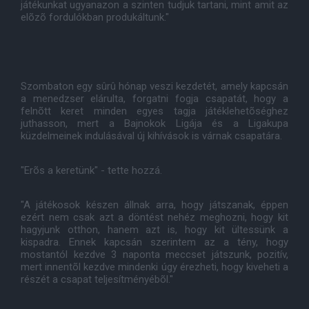
játékunkat ugyanazon a szinten tudjuk tartani, mint amit az
elõzõ fordulókban produkáltunk."
Szombaton egy sûrû hónap veszi kezdetét, amely kapcsán
a menedzser elárulta, forgatni fogja csapatát, hogy a
felnõtt keret minden egyes tagja játéklehetõséghez
juthasson, mert a Bajnokok Ligája és a Ligakupa
küzdelmeinek indulásával új kihívások is várnak csapatára.
"Erõs a keretünk" - tette hozzá.
"A játékosok készen állnak arra, hogy játszanak, éppen
ezért nem csak azt a döntést nehéz meghozni, hogy kit
hagyjunk otthon, hanem azt is, hogy kit ültessünk a
kispadra. Ennek kapcsán szerintem az a tény, hogy
mostantól kezdve 3 naponta meccset játszunk, pozitív,
mert innentõl kezdve mindenki úgy érezheti, hogy kiveheti a
részét a csapat teljesítményébõl."