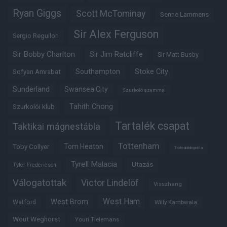
Ryan Giggs
Scott McTominay
Senne Lammens
Sir Alex Ferguson
Sergio Reguilon
Sir Bobby Charlton
Sir Jim Ratcliffe
Sir Matt Busby
Southampton
Stoke City
Sofyan Amrabat
Sunderland
Swansea City
Szurkoló szemmel
Tahith Chong
Szurkolói klub
Tartalék csapat
Taktikai mágnestábla
Tottenham
Tom Heaton
Toby Collyer
Trófeabibliográfia
Tyrell Malacia
Utazás
Tyler Fredericson
Válogatottak
Victor Lindelöf
Visszhang
West Ham
West Brom
Watford
Willy Kambwala
Wout Weghorst
Youri Tielemans