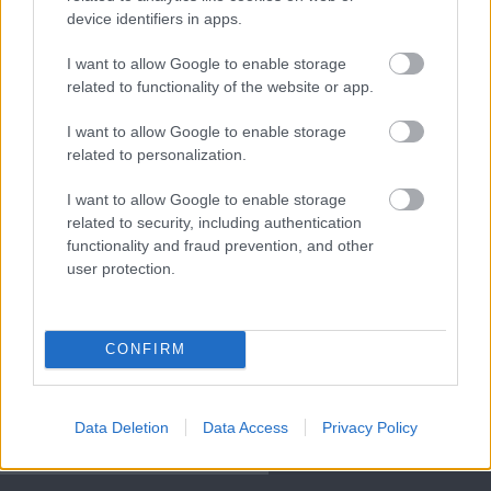
device identifiers in apps.
Meccs Center
I want to allow Google to enable storage
related to functionality of the website or app.
Paris Saint-Germain
vs
I want to allow Google to enable storage
Manchester United
related to personalization.
I want to allow Google to enable storage
Felkészülési szezon 4. mérkőzés
Nya Ullevi, Göteborg
related to security, including authentication
2026-08-08 17:00
functionality and fraud prevention, and other
user protection.
2 nap 12 óra 6 perc 34 másodperc
CONFIRM
Leeds United
vs
Manchester United
2026-08-12 20:30
AC Milan
vs
Manchester United
2026-08-15 18:00
Data Deletion
Data Access
Privacy Policy
ELŐZŐ MÉRKŐZÉSEK