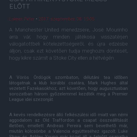
ELÕTT
Lakner Péter
•
2017. szeptember. 08. 15:05
A Manchester United menedzsere, José Mourinho
arra vár, hogy minden játékosa visszatérjen
válogatottbeli kötelezettségeirõl, és újra edzésbe
álljon, csak ezt követõen tudja meghozni döntését,
hogy kikre számít a Stoke City ellen a hétvégén.
A Vörös Ördögök szombaton, délutáni tea idõben
látogatnak a klub korábbi csatára, Mark Hughes által
vezetett Fazekasokhoz, azt követõen, hogy augusztusban
sorozatban három gyõzelemmel kezdték meg a Premier
League idei szezonját.
A kevés rendelkezésre álló felkészülési idõ miatt van némi
aggodalom az Old Traffordon a csapat összeállítását
illetõen, emellett Andreas Pereira sem bevethetõ már,
miután kölcsönbe a Valencia együtteséhez igazolt. Luke
Shaw és Ashley Young már közel áll a felnõtt csapatba