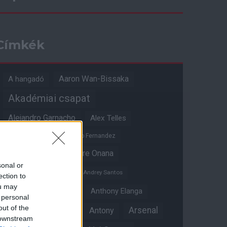
Címkék
Aaron Wan-Bissaka
A hangadó
Akadémiai csapat
Alejandro Garnacho
Alex Telles
Altay Bayindir
Alvaro Fernandez
Amad Diallo
Andre Onana
sonal or
Andreas Pereira
Andrey Santos
ection to
ou may
Angol válogatott
Anthony Elanga
 personal
out of the
Anthony Martial
Arsenal
Antony
 downstream