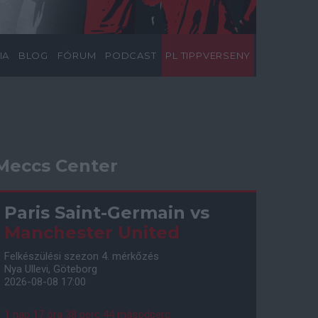
IA
BLOG
FÓRUM
PODCAST
PL TIPPVERSENY
Meccs Center
Paris Saint-Germain
vs
Manchester United
Felkészülési szezon 4. mérkőzés
Nya Ullevi, Göteborg
2026-08-08 17:00
1 nap 17 óra 38 perc 43 másodperc