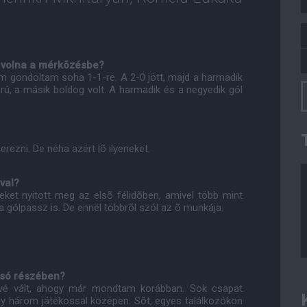
t volna a mérkõzésbe?
em gondoltam soha 1-1-re. A 2-0 jött, majd a harmadik
rú, a másik boldog volt. A harmadik és a negyedik gól
rezni. De néha azért lõ ilyeneket.
val?
eteket nyitott meg az elsõ félidõben, amivel több mint
 a gólpassz is. De ennél többrõl szól az õ munkája.
olsó részében?
vé vált, ahogy már mondtam korábban. Sok csapat
vagy három játékossal középen. Sõt, egyes találkozókon