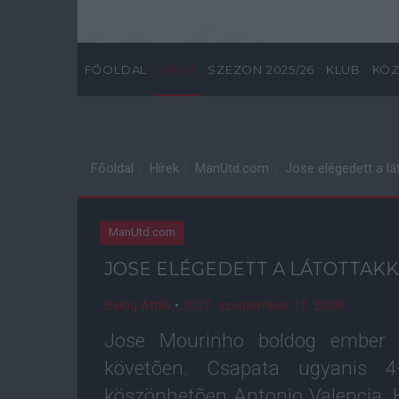
FŐOLDAL
HÍREK
SZEZON 2025/26
KLUB
KÖZ
Főoldal
Hírek
ManUtd.com
Jose elégedett a lá
ManUtd.com
JOSE ELÉGEDETT A LÁTOTTAKK
Balog Attila
•
2017. szeptember. 17. 20:08
Jose Mourinho boldog ember v
követõen. Csapata ugyanis 4-
köszönhetõen Antonio Valencia,