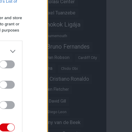
Átigazolási Center
B’s List of
Aston Villa
Átigazolások
Axel Tuanzebe
er and store
Bajnokok Ligája
to grant or
Ayden Heaven
ed purposes
Benjamin Sesko
Bournemouth
Bruno Fernandes
Brandon Williams
Bryan Mbeumo
Bryan Robson
Cardiff City
Casemiro
Chelsea
Chido Obi
Christian Eriksen
Cristiano Ronaldo
Crystal Palace
Darren Fletcher
David De Gea
David Gill
Dean Henderson
Diego Leon
Diogo Dalot
Donny van de Beek