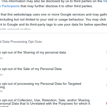
. This information may also be disclosed by us to third parties on the
IA
Participants
that may further disclose it to other third parties.
 that this website/app uses one or more Google services and may gath
including but not limited to your visit or usage behaviour. You may click 
 to Google and its third-party tags to use your data for below specifi
ogle consent section.
l Data Processing Opt Outs
o opt-out of the Sharing of my personal data.
In
o opt-out of the Sale of my Personal Data.
In
to opt-out of processing my Personal Data for Targeted
ing.
In
o opt-out of Collection, Use, Retention, Sale, and/or Sharing
ersonal Data that Is Unrelated with the Purposes for which it
lected.