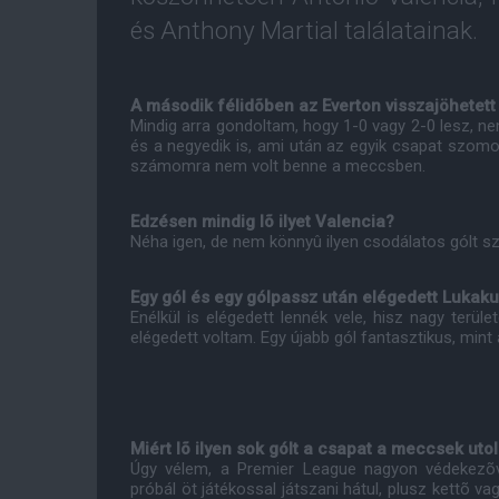
és Anthony Martial találatainak.
A második félidõben az Everton visszajöhetet
Mindig arra gondoltam, hogy 1-0 vagy 2-0 lesz, n
és a negyedik is, ami után az egyik csapat szomo
számomra nem volt benne a meccsben.
Edzésen mindig lõ ilyet Valencia?
Néha igen, de nem könnyû ilyen csodálatos gólt sze
Egy gól és egy gólpassz után elégedett Lukaku
Enélkül is elégedett lennék vele, hisz nagy terül
elégedett voltam. Egy újabb gól fantasztikus, mint
Miért lõ ilyen sok gólt a csapat a meccsek ut
Úgy vélem, a Premier League nagyon védekezõ
próbál öt játékossal játszani hátul, plusz kettõ 