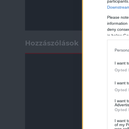
participants
Downstream 
Please note
information 
deny consent
in below Go
Hozzászólások
Persona
I want t
Opted 
I want t
Opted 
I want 
Advertis
Opted 
I want t
of my P
was col