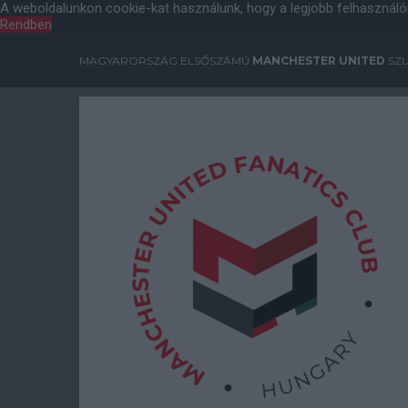
A weboldalunkon cookie-kat használunk, hogy a legjobb felhasználó
Rendben
MAGYARORSZÁG ELSŐSZÁMÚ
MANCHESTER UNITED
SZU