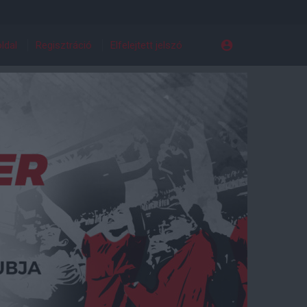
ldal
Regisztráció
Elfelejtett jelszó