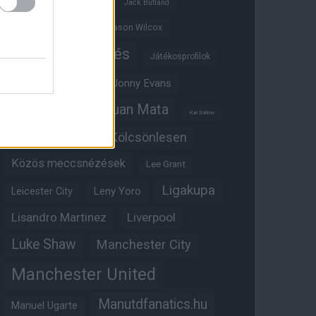
Ifjúsági BL
Hull City
Jack Butland
Jadon Sancho
Jason Wilcox
Játékosértékelés
Játékosprofilok
Jesse Lingard
Jonny Evans
Juan Mata
Joshua Zirkzee
Karl Darlow
Kölcsönlesen
Kobbie Mainoo
Közös meccsnézések
Lee Grant
Ligakupa
Leny Yoro
Leicester City
Lisandro Martinez
Liverpool
Luke Shaw
Manchester City
Manchester United
Manutdfanatics.hu
Manuel Ugarte