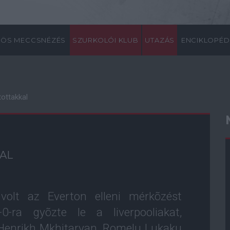
ÖS MECCSNÉZÉS
SZURKOLÓI KLUB
UTAZÁS
ENCIKLOPÉD
tottakkal
AL
olt az Everton elleni mérkõzést
0-ra gyõzte le a liverpooliakat,
 Henrikh Mkhitaryan, Romelu Lukaku