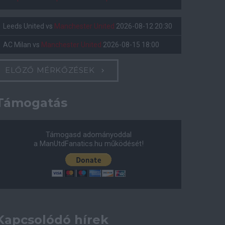
Leeds United
vs
Manchester United
2026-08-12 20:30
AC Milan
vs
Manchester United
2026-08-15 18:00
ELŐZŐ MÉRKŐZÉSEK
Támogatás
Támogasd adományoddal
a ManUtdFanatics.hu működését!
Kapcsolódó hírek