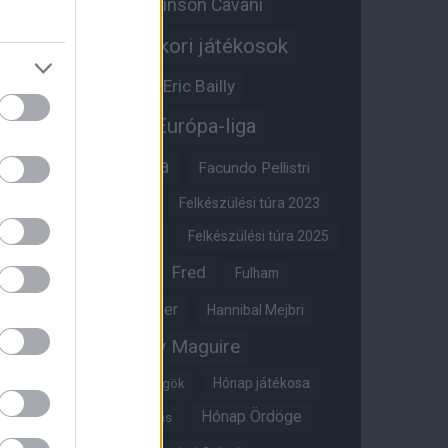
Edinson Cavani
Ed Woodward
Egykori játékosok
Edzői stáb
Érdekességek
Eric Bailly
Erik ten Hag
Európa-liga
FA-kupa
Everton
Facundo Pellistri
Felkészülési túra 2022
Felkészülési túra 2023
Felkészülési túra 2024
Felkészülési túra 2025
Fred
Fulham
Felkészülési túra 2026
Gary Neville
Glazer
Hannibal Mejbri
Harry Maguire
Harry Amass
Hónap játékosa
Híres magyar Vörös Ördögök
Hónap Ördöge
Hónap legjobbja szavazás