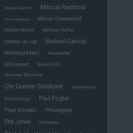
Marcus Rashford
Marcel Sabitzer
Mason Greenwood
Martin Dubravka
Mason Mount
Matheus Cunha
Michael Carrick
Matthijs de Ligt
Nemanja Matic
Newcastle
Női csapat
Norwich City
Noussair Mazraoui
Ole Gunnar Solskjaer
Omar Berrada
Paul Pogba
Patrick Dorgu
Paul Scholes
Pénzügyek
Phil Jones
Phil Neville