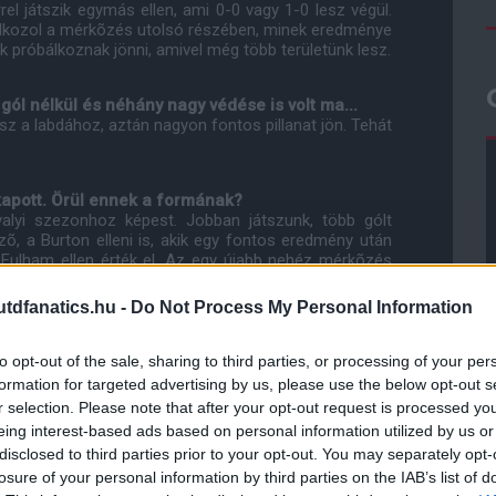
el játszik egymás ellen, ami 0-0 vagy 1-0 lesz végül.
óbálkozol a mérkõzés utolsó részében, minek eredménye
k próbálkoznak jönni, amivel még több területünk lesz.
ól nélkül és néhány nagy védése is volt ma...
sz a labdához, aztán nagyon fontos pillanat jön. Tehát
 kapott. Örül ennek a formának?
valyi szezonhoz képest. Jobban játszunk, több gólt
, a Burton elleni is, akik egy fontos eredmény után
 Fulham ellen érték el. Az egy újabb nehéz mérkõzés
dfanatics.hu -
Do Not Process My Personal Information
to opt-out of the sale, sharing to third parties, or processing of your per
ube-on is!
formation for targeted advertising by us, please use the below opt-out s
droidra
és
iOS-re
!
r selection. Please note that after your opt-out request is processed y
eing interest-based ads based on personal information utilized by us or
disclosed to third parties prior to your opt-out. You may separately opt-
ManUtdFanatics.hu működését!
losure of your personal information by third parties on the IAB’s list of