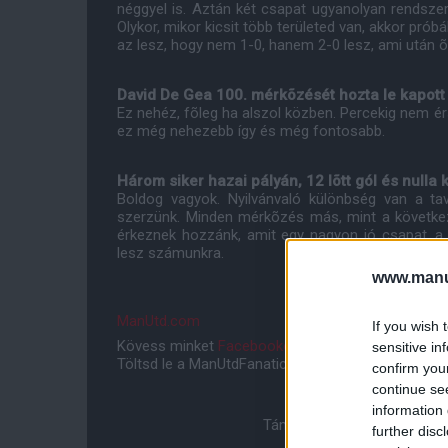
néggyel is. Aztán két csapat ugyanolyan rendszerr
Olykor, mikor kicsit több területed van, akkor pr
az lesz, hogy nem 1-0, hanem 2-0 lesz, ami után õ
David De Gea 100. mérkõzését hozta le kapott g
Ez nehéz, fõleg ha alszol közben. Percekig nem ér
ez még nehezebb így és még fontosabb.
Három siker hazai pályán, 12 lõtt gól és nulla
Boldog vagyok. Nyilvánvaló különbség van a ta
szerzünk. Minden mérkõzés más, mint a következõ
érkeznek hozzánk, amit egy nagyon jó csapat, a
lesz számunkra.
www.manut
ManUtd.com
If you wish 
Kövess minket
Facebookon
,
Instagramon
és
YouT
sensitive in
Töltsd le a ManUtdFanatics.hu mobil applikációt
An
confirm you
continue se
information 
Támogasd adományoddal a 
further disc