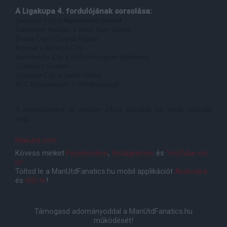
A Ligakupa 4. fordulójának sorsolása:
Swansea City v
Manchester United
Tottenham Hotspur v West Ham United
Bristol City v Crystal Palace
Arsenal v Norwich City
Manchester City v Wolverhampton Wanderers
Chelsea v Everton
Leicester City v Leeds United
AFC Bournemouth v Middlesbrough
A mérkõzéseket az október 23-val kezdõdõ hét során játsszák
majd.
Manutd.com
Kövess minket
Facebookon
,
Instagramon
és
YouTube-on
is!
Töltsd le a ManUtdFanatics.hu mobil applikációt
Androidra
és
iOS-re
!
Támogasd adományoddal a ManUtdFanatics.hu
működését!