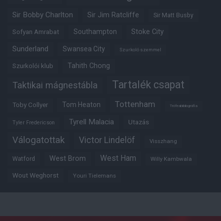
Sir Bobby Charlton
Sir Jim Ratcliffe
Sir Matt Busby
Southampton
Stoke City
Sofyan Amrabat
Sunderland
Swansea City
Szurkoló szemmel
Tahith Chong
Szurkolói klub
Tartalék csapat
Taktikai mágnestábla
Tottenham
Tom Heaton
Toby Collyer
Trófeabibliográfia
Tyrell Malacia
Utazás
Tyler Fredericson
Válogatottak
Victor Lindelöf
Visszhang
West Ham
West Brom
Watford
Willy Kambwala
Wout Weghorst
Youri Tielemans