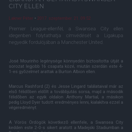
CITY ELLEN
Lakner Péter
•
2017. szeptember. 21. 09:52
Premier League-ellenfél, a Swansea City ellen
idegenben folytathatja címvédését a Ligakupa
negyedik fordulójában a Manchester United.
José Mourinho legénysége könnyedén biztosította útját a
sorozat legjobb 16 csapata közé, miután szerdán este 4-
1-es gyõzelmet arattak a Burton Albion ellen.
Marcus Rashford (2) és Jesse Lingard találataival már az
elsõ félidõben eldõlt a továbbjutás sorsa, majd a második
félidõben az egyik oldalon Anthony Martial, a másikon
pedig Lloyd Dyer tudott eredményes lenni, kialakítva ezzel a
végeredményt.
A Vörös Ördögök következõ ellenfele, a Swansea City
kedden este 2-0-s sikert aratott a Madejski Stadiumban a