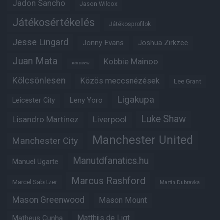
Jadon Sancho
Jason Wilcox
Játékosértékelés
Játékosprofilok
Jesse Lingard
Jonny Evans
Joshua Zirkzee
Juan Mata
Kobbie Mainoo
Karl Darlow
Kölcsönlesen
Közös meccsnézések
Lee Grant
Ligakupa
Leny Yoro
Leicester City
Luke Shaw
Lisandro Martinez
Liverpool
Manchester United
Manchester City
Manutdfanatics.hu
Manuel Ugarte
Marcus Rashford
Marcel Sabitzer
Martin Dubravka
Mason Greenwood
Mason Mount
Matheus Cunha
Matthijs de Ligt