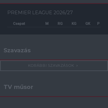
PREMIER LEAGUE 2026/27
Csapat
M
RG
KG
GK
P
Szavazás
KORÁBBI SZAVAZÁSOK
TV műsor