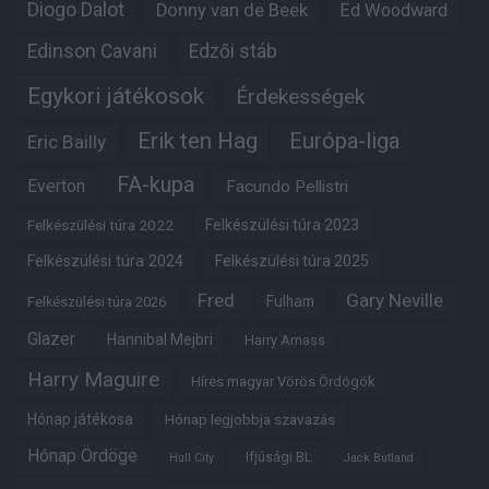
Diogo Dalot
Donny van de Beek
Ed Woodward
Edinson Cavani
Edzői stáb
Egykori játékosok
Érdekességek
Erik ten Hag
Európa-liga
Eric Bailly
FA-kupa
Everton
Facundo Pellistri
Felkészülési túra 2022
Felkészülési túra 2023
Felkészülési túra 2024
Felkészülési túra 2025
Fred
Gary Neville
Fulham
Felkészülési túra 2026
Glazer
Hannibal Mejbri
Harry Amass
Harry Maguire
Híres magyar Vörös Ördögök
Hónap játékosa
Hónap legjobbja szavazás
Hónap Ördöge
Ifjúsági BL
Hull City
Jack Butland