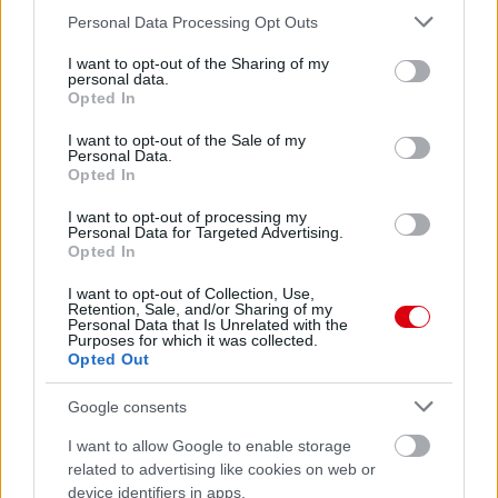
Please note that this website/app uses one or more Google
Personal Data Processing Opt Outs
services and may gather and store information including but
not limited to your visit or usage behaviour. You may click to
I want to opt-out of the Sharing of my
personal data.
grant or deny consent to Google and its third-party tags to
Opted In
Meccs Center
use your data for below specified purposes in below Google
consent section.
I want to opt-out of the Sale of my
Personal Data.
Opted In
Paris Saint-Germain
vs
I want to opt-out of processing my
Manchester United
Personal Data for Targeted Advertising.
Opted In
Felkészülési szezon 4. mérkőzés
I want to opt-out of Collection, Use,
Nya Ullevi, Göteborg
Retention, Sale, and/or Sharing of my
2026-08-08 17:00
Personal Data that Is Unrelated with the
Purposes for which it was collected.
Opted Out
0 nap 6 óra 44 perc 37 másodperc
Google consents
Leeds United
vs
Manchester United
2026-08-12 20:30
I want to allow Google to enable storage
related to advertising like cookies on web or
AC Milan
vs
Manchester United
2026-08-15 18:00
device identifiers in apps.