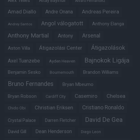
Alex Telles
Altay Bayindir
Alvaro Fernandez
Amad Diallo
Andre Onana
Andreas Pereira
Angol válogatott
Anthony Elanga
Andrey Santos
Anthony Martial
Arsenal
Antony
Átigazolások
Átigazolási Center
Aston Villa
Bajnokok Ligája
Axel Tuanzebe
Ayden Heaven
Benjamin Sesko
Brandon Williams
Bournemouth
Bruno Fernandes
Bryan Mbeumo
Casemiro
Chelsea
Bryan Robson
Cardiff City
Christian Eriksen
Cristiano Ronaldo
Chido Obi
David De Gea
Crystal Palace
Darren Fletcher
Dean Henderson
David Gill
Diego Leon