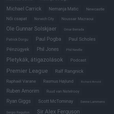
Michael Carrick
Nemanja Matic
Newcastle
Női csapat
Noussair Mazraoui
Norwich City
Ole Gunnar Solskjaer
Omar Berrada
Paul Pogba
Paul Scholes
Patrick Dorgu
Phil Jones
Pénzügyek
Phil Neville
Pletykák, átigazolások
Podcast
Premier League
Ralf Rangnick
Raphaël Varane
Rasmus Højlund
Richard Arnold
Ruben Amorim
Ruud van Nistelrooy
Ryan Giggs
Scott McTominay
Senne Lammens
Sir Alex Ferguson
Sergio Reguilon