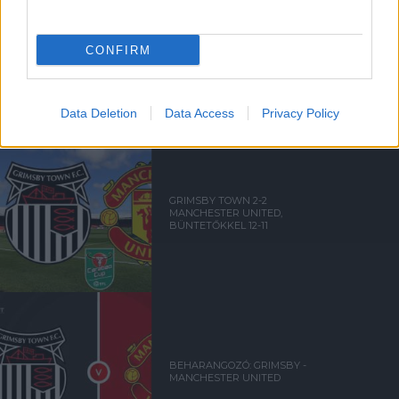
AMORIM REAKCIÓJA A
CONFIRM
GRIMSBY ELLENI KIESÉSRE
Data Deletion
Data Access
Privacy Policy
GRIMSBY TOWN 2-2
MANCHESTER UNITED,
BÜNTETŐKKEL 12-11
BEHARANGOZÓ: GRIMSBY -
MANCHESTER UNITED