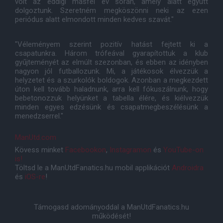
volt az eddigi másfél év során, amely alatt együtt
dolgoztunk. Szeretném megköszönni neki az ezen
periódus alatt elmondott minden kedves szavát."
"Véleményem szerint pozitív hatást fejtett ki a
csapatunkra. Három trófeával gyarapítottuk a klub
gyűjteményét az elmúlt szezonban, és ebben az idényben
nagyon jól futballozunk. Mi, a játékosok élvezzük a
helyzetet és a szurkolók boldogok. Azonban a megkezdett
úton kell tovább haladnunk, arra kell fókuszálnunk, hogy
bebetonozzuk helyünket a tabella élére, és kiélvezzük
minden egyes edzésünk és csapatmegbeszélésünk a
menedzserrel."
ManUtd.com
Kövess minket
Facebookon
,
Instagramon
és
YouTube-on
is!
Töltsd le a ManUtdFanatics.hu mobil applikációt
Androidra
és
iOS-re
!
Támogasd adományoddal a ManUtdFanatics.hu
működését!