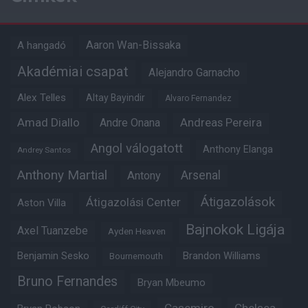
Aaron Wan-Bissaka
A hangadó
Akadémiai csapat
Alejandro Garnacho
Alex Telles
Altay Bayindir
Alvaro Fernandez
Amad Diallo
Andre Onana
Andreas Pereira
Angol válogatott
Anthony Elanga
Andrey Santos
Anthony Martial
Arsenal
Antony
Átigazolások
Átigazolási Center
Aston Villa
Bajnokok Ligája
Axel Tuanzebe
Ayden Heaven
Benjamin Sesko
Brandon Williams
Bournemouth
Bruno Fernandes
Bryan Mbeumo