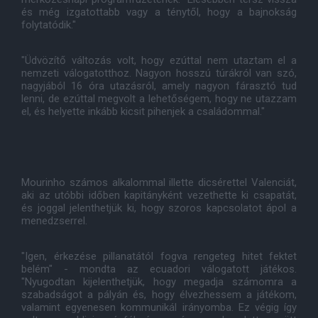
és még izgatottabb vagy a ténytől, hogy a bajnokság
folytatódik."
"Üdvözítő változás volt, hogy ezúttal nem utaztam el a
nemzeti válogatotthoz. Nagyon hosszú túrákról van szó,
nagyjából 16 óra utazásról, amely nagyon fárasztó tud
lenni, de ezúttal megvolt a lehetőségem, hogy ne utazzam
el, és helyette inkább kicsit pihenjek a családommal."
Mourinho számos alkalommal illette dicsérettel Valenciát,
aki az utóbbi időben kapitányként vezethette ki csapatát,
és joggal jelenthetjük ki, hogy szoros kapcsolatot ápol a
menedzserrel.
"Igen, érkezése pillanatától fogva rengeteg hitet fektet
belém" - mondta az ecuadori válogatott játékos.
"Nyugodtan kijelenthetjük, hogy megadja számomra a
szabadságot a pályán és, hogy élvezhessem a játékom,
valamint egyenesen kommunikál irányomba. Ez végig így