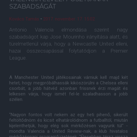
SZABADSÁGÁT
Kovács Tamás
•
2017. november. 17. 15:02
Antonio Valencia elmondása szerint nagy
szabadságot kap Jose Mourinho irányítása alatt, és
türelmetlenül várja, hogy a Newcastle United elleni,
hazai összecsapással folytatódjon a Premier
League.
A Manchester United játékosainak várniuk kell majd két
hetet, hogy megpróbálhassák kiköszörülni a Chelsea elleni
csorbát, a jobb hátvéd azonban frissnek érzi magát és
lelkesen várja, hogy ismét fel-le szaladhasson a jobb
szélen.
"Nagyon fontos volt nekem az egy heti pihenő, sikerült
feltöltődnöm és kicsit elhatárolódnom a futballtól, miután
kijelenthetjük, hogy elég sok mérkőzésen vagyunk túl" -
mondta Valencia a United Review-nak, a klub hivatalos
mérkőzésnapi programfüzetének. "Élesebben térsz vissza