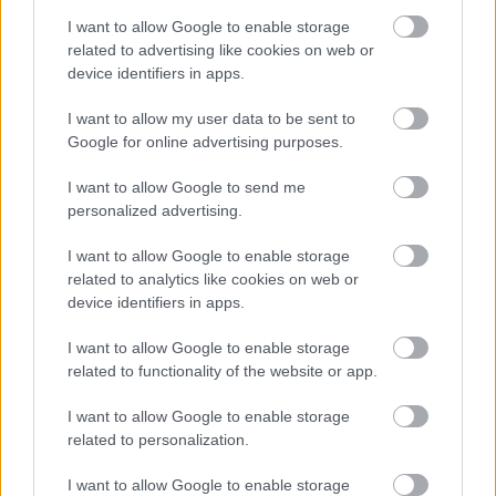
I want to allow Google to enable storage
related to advertising like cookies on web or
device identifiers in apps.
Meccs Center
I want to allow my user data to be sent to
Google for online advertising purposes.
Paris Saint-Germain
vs
I want to allow Google to send me
personalized advertising.
Manchester United
I want to allow Google to enable storage
Felkészülési szezon 4. mérkőzés
related to analytics like cookies on web or
Nya Ullevi, Göteborg
device identifiers in apps.
2026-08-08 17:00
I want to allow Google to enable storage
0 nap 22 óra 40 perc 55 másodperc
related to functionality of the website or app.
I want to allow Google to enable storage
Leeds United
vs
Manchester United
2026-08-12 20:30
related to personalization.
AC Milan
vs
Manchester United
2026-08-15 18:00
I want to allow Google to enable storage