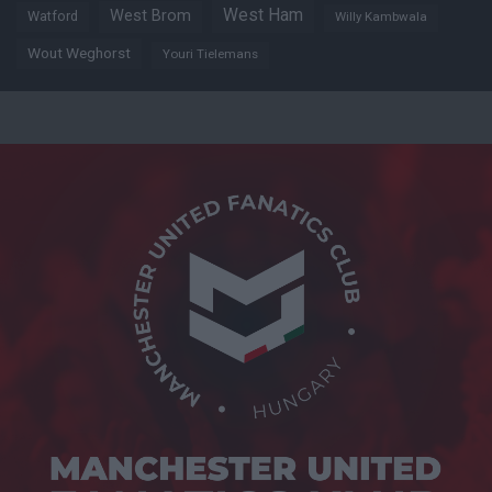
West Ham
West Brom
Watford
Willy Kambwala
Wout Weghorst
Youri Tielemans