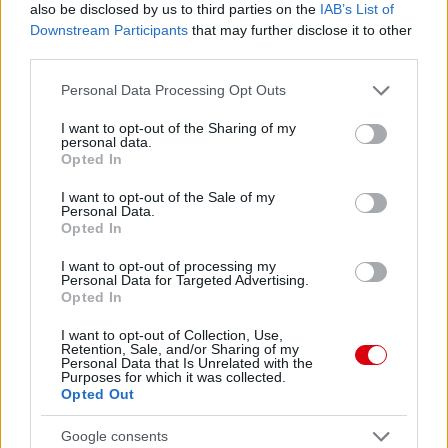
also be disclosed by us to third parties on the
IAB’s List of
Downstream Participants
that may further disclose it to other
third parties.
Please note that this website/app uses one or more Google
Personal Data Processing Opt Outs
services and may gather and store information including but
not limited to your visit or usage behaviour. You may click to
I want to opt-out of the Sharing of my
personal data.
grant or deny consent to Google and its third-party tags to
Opted In
use your data for below specified purposes in below Google
consent section.
I want to opt-out of the Sale of my
Personal Data.
Opted In
I want to opt-out of processing my
Personal Data for Targeted Advertising.
Opted In
I want to opt-out of Collection, Use,
Retention, Sale, and/or Sharing of my
Personal Data that Is Unrelated with the
Purposes for which it was collected.
Opted Out
Google consents