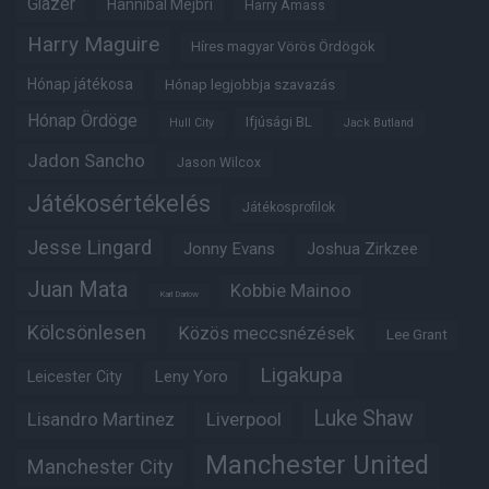
Glazer
Hannibal Mejbri
Harry Amass
Harry Maguire
Híres magyar Vörös Ördögök
Hónap játékosa
Hónap legjobbja szavazás
Hónap Ördöge
Ifjúsági BL
Hull City
Jack Butland
Jadon Sancho
Jason Wilcox
Játékosértékelés
Játékosprofilok
Jesse Lingard
Jonny Evans
Joshua Zirkzee
Juan Mata
Kobbie Mainoo
Karl Darlow
Kölcsönlesen
Közös meccsnézések
Lee Grant
Ligakupa
Leny Yoro
Leicester City
Luke Shaw
Lisandro Martinez
Liverpool
Manchester United
Manchester City