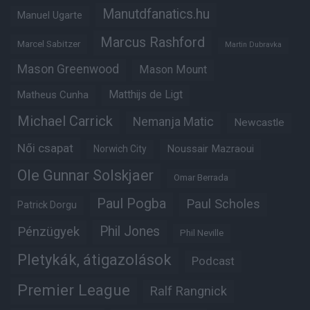
Manutdfanatics.hu
Manuel Ugarte
Marcus Rashford
Marcel Sabitzer
Martin Dubravka
Mason Greenwood
Mason Mount
Matheus Cunha
Matthijs de Ligt
Michael Carrick
Nemanja Matic
Newcastle
Női csapat
Noussair Mazraoui
Norwich City
Ole Gunnar Solskjaer
Omar Berrada
Paul Pogba
Paul Scholes
Patrick Dorgu
Phil Jones
Pénzügyek
Phil Neville
Pletykák, átigazolások
Podcast
Premier League
Ralf Rangnick