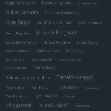
Raphaël Varane
Rasmus Højlund
Richard Arnold
Ruben Amorim
Ruud van Nistelrooy
Ryan Giggs
Scott McTominay
Senne Lammens
Sir Alex Ferguson
Sergio Reguilon
Sir Bobby Charlton
Sir Jim Ratcliffe
Sir Matt Busby
Southampton
Stoke City
Sofyan Amrabat
Sunderland
Swansea City
Szurkoló szemmel
Tahith Chong
Szurkolói klub
Tartalék csapat
Taktikai mágnestábla
Tottenham
Tom Heaton
Toby Collyer
Trófeabibliográfia
Tyrell Malacia
Utazás
Tyler Fredericson
Válogatottak
Victor Lindelöf
Visszhang