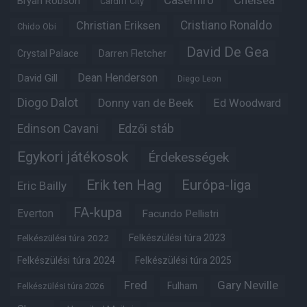
Casemiro
Chelsea
Bryan Robson
Cardiff City
Christian Eriksen
Cristiano Ronaldo
Chido Obi
David De Gea
Crystal Palace
Darren Fletcher
Dean Henderson
David Gill
Diego Leon
Diogo Dalot
Donny van de Beek
Ed Woodward
Edinson Cavani
Edzői stáb
Egykori játékosok
Érdekességek
Erik ten Hag
Európa-liga
Eric Bailly
FA-kupa
Everton
Facundo Pellistri
Felkészülési túra 2022
Felkészülési túra 2023
Felkészülési túra 2024
Felkészülési túra 2025
Fred
Gary Neville
Fulham
Felkészülési túra 2026