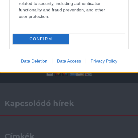
related to security, including authentication
ELŐZŐ MÉRKŐZÉSEK
functionality and fraud prevention, and other
user protection.
Támogatás
CONFIRM
Támogasd adományoddal
a ManUtdFanatics.hu működését!
Data Deletion
Data Access
Privacy Policy
Kapcsolódó hírek
Címkék