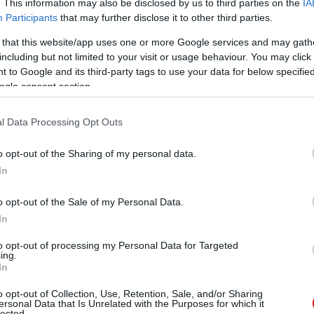
. This information may also be disclosed by us to third parties on the
IA
Participants
that may further disclose it to other third parties.
 that this website/app uses one or more Google services and may gath
including but not limited to your visit or usage behaviour. You may click 
 to Google and its third-party tags to use your data for below specifi
ogle consent section.
l Data Processing Opt Outs
o opt-out of the Sharing of my personal data.
In
o opt-out of the Sale of my Personal Data.
In
to opt-out of processing my Personal Data for Targeted
ing.
In
o opt-out of Collection, Use, Retention, Sale, and/or Sharing
ersonal Data that Is Unrelated with the Purposes for which it
lected.