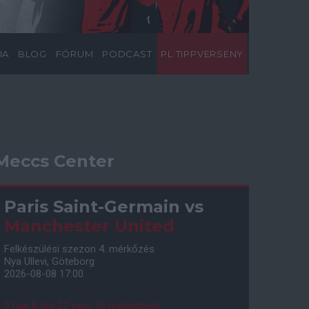
IA
BLOG
FÓRUM
PODCAST
PL TIPPVERSENY
Meccs Center
Paris Saint-Germain
vs
Manchester United
Felkészülési szezon 4. mérkőzés
Nya Ullevi, Göteborg
2026-08-08 17:00
0 nap 8 óra 22 perc 15 másodperc