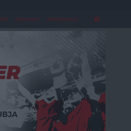
ldal
Regisztráció
Elfelejtett jelszó