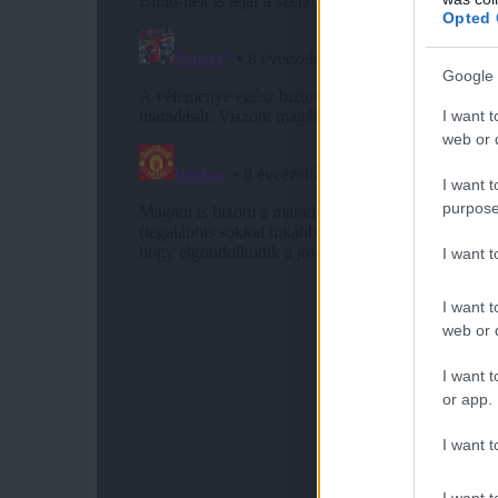
Opted 
Google 
I want t
web or d
I want t
purpose
I want 
I want t
web or d
I want t
or app.
I want t
I want t