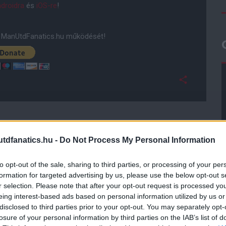
droidra
és
iOS-re
!
ManUtdFanatics.hu működését!
dfanatics.hu -
Do Not Process My Personal Information
to opt-out of the sale, sharing to third parties, or processing of your per
formation for targeted advertising by us, please use the below opt-out s
r selection. Please note that after your opt-out request is processed y
eing interest-based ads based on personal information utilized by us or
disclosed to third parties prior to your opt-out. You may separately opt-
losure of your personal information by third parties on the IAB’s list of