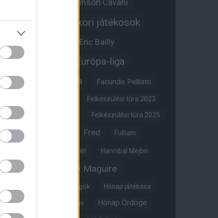
Edinson Cavani
Ed Woodward
Egykori játékosok
Edzői stáb
Érdekességek
Eric Bailly
Erik ten Hag
Európa-liga
FA-kupa
Everton
Facundo Pellistri
Felkészülési túra 2022
Felkészülési túra 2023
Felkészülési túra 2024
Felkészülési túra 2025
Fred
Fulham
Felkészülési túra 2026
Gary Neville
Glazer
Hannibal Mejbri
Harry Maguire
Harry Amass
Hónap játékosa
Híres magyar Vörös Ördögök
Hónap Ördöge
Hónap legjobbja szavazás