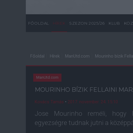
FŐOLDAL
HÍREK
SZEZON 2025/26
KLUB
KÖZ
Főoldal
Hírek
ManUtd.com
Mourinho bízik Fel
ManUtd.com
MOURINHO BÍZIK FELLAINI M
Kovács Tamás
•
2017. november. 24. 15:10
Jose Mourinho reméli, hogy F
egyezségre tudnak jutni a középpál