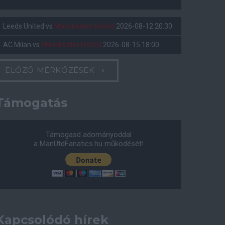
Leeds United
vs
Manchester United
2026-08-12 20:30
AC Milan
vs
Manchester United
2026-08-15 18:00
ELŐZŐ MÉRKŐZÉSEK
Támogatás
Támogasd adományoddal
a ManUtdFanatics.hu működését!
Kapcsolódó hírek