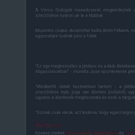
A Vörös Ördögök menedzserét megkérdezték a 3
szerződése nyáron jár le a klubbal.
Mourinho csakis dicsérettel tudta illetni Fellainit
egyezségre tudnak jutni a felek.
"Ez egy megbeszélés a játékos és a klub illetéke
átigazolásokban" - mondta Jose riportereknek pén
"Mindkettő oldalt tiszteletben tartom - a játé
szerződése lejár, joga van dönteni jövőjéről, ug
ugyanis a döntések meghozatala és ezek a tárgyalá
"Szóval csak várok, azt kívánva, hogy egyezségre j
ManUtd.com
Kövess minket
Facebookon
,
Instagramon
és
YouT