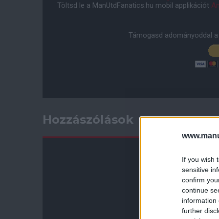
Töltsd le a ManUtdFanatics.hu mobil applikációt
An
Támogasd adományoddal a 
Hozzászólások
www.manut
If you wish 
sensitive in
confirm you
continue se
information 
further disc