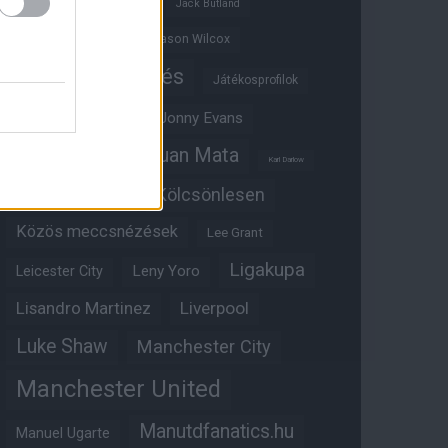
Ifjúsági BL
Hull City
Jack Butland
Jadon Sancho
Jason Wilcox
Játékosértékelés
Játékosprofilok
Jesse Lingard
Jonny Evans
Juan Mata
Joshua Zirkzee
Karl Darlow
Kölcsönlesen
Kobbie Mainoo
Közös meccsnézések
Lee Grant
Ligakupa
Leny Yoro
Leicester City
Lisandro Martinez
Liverpool
Luke Shaw
Manchester City
Manchester United
Manutdfanatics.hu
Manuel Ugarte