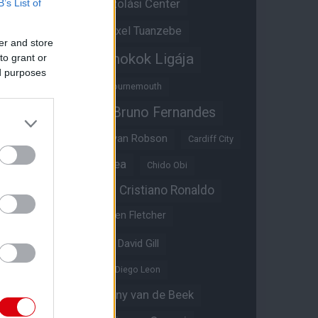
Átigazolási Center
B’s List of
Aston Villa
Átigazolások
Axel Tuanzebe
er and store
Bajnokok Ligája
to grant or
Ayden Heaven
ed purposes
Benjamin Sesko
Bournemouth
Bruno Fernandes
Brandon Williams
Bryan Mbeumo
Bryan Robson
Cardiff City
Casemiro
Chelsea
Chido Obi
Christian Eriksen
Cristiano Ronaldo
Crystal Palace
Darren Fletcher
David De Gea
David Gill
Dean Henderson
Diego Leon
Diogo Dalot
Donny van de Beek