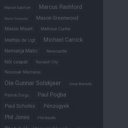
Marcus Rashford
Marcel Sabitzer
Mason Greenwood
Martin Dubravka
Mason Mount
Matheus Cunha
Michael Carrick
Matthijs de Ligt
Nemanja Matic
Newcastle
Női csapat
Norwich City
Noussair Mazraoui
Ole Gunnar Solskjaer
Omar Berrada
Paul Pogba
Patrick Dorgu
Paul Scholes
Pénzügyek
Phil Jones
Phil Neville