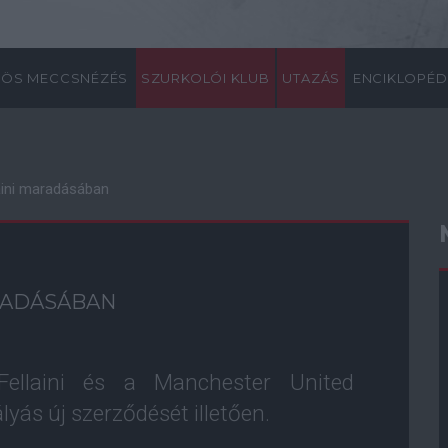
ÖS MECCSNÉZÉS
SZURKOLÓI KLUB
UTAZÁS
ENCIKLOPÉD
laini maradásában
ARADÁSÁBAN
ellaini és a Manchester United
yás új szerződését illetően.