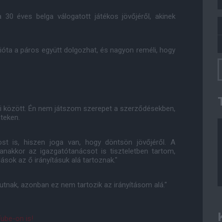
0 éves belga válogatott játékos jövőjéről, akinek
, mióta a páros együtt dolgozhat, és nagyon reméli, hogy
sei között. Én nem játszom szerepet a szerződésekben,
teken.
kost is, hiszen joga van, hogy döntsön jövőjéről. A
yanakkor az igazgatótanácsot is tiszteletben tartom,
sok az ő irányításuk alá tartoznak."
utnak, azonban ez nem tartozik az irányításom alá."
ube-on is!