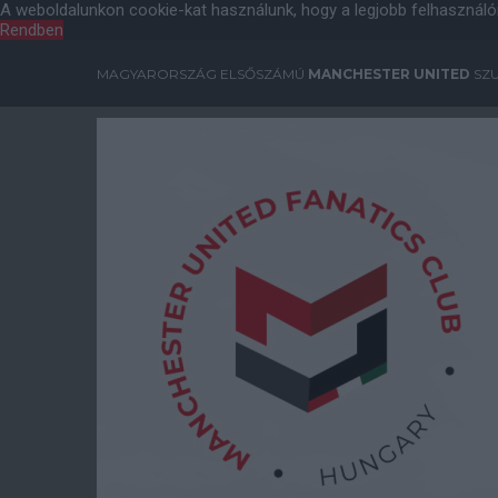
A weboldalunkon cookie-kat használunk, hogy a legjobb felhasználó
Rendben
MAGYARORSZÁG ELSŐSZÁMÚ
MANCHESTER UNITED
SZU