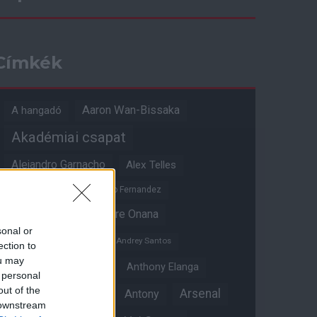
Címkék
Aaron Wan-Bissaka
A hangadó
Akadémiai csapat
Alejandro Garnacho
Alex Telles
Altay Bayindir
Alvaro Fernandez
Amad Diallo
Andre Onana
sonal or
Andreas Pereira
Andrey Santos
ection to
ou may
Angol válogatott
Anthony Elanga
 personal
out of the
Anthony Martial
Arsenal
Antony
 downstream