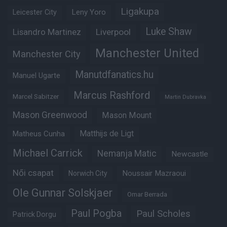
Ligakupa
Leny Yoro
Leicester City
Luke Shaw
Lisandro Martinez
Liverpool
Manchester United
Manchester City
Manutdfanatics.hu
Manuel Ugarte
Marcus Rashford
Marcel Sabitzer
Martin Dubravka
Mason Greenwood
Mason Mount
Matheus Cunha
Matthijs de Ligt
Michael Carrick
Nemanja Matic
Newcastle
Női csapat
Noussair Mazraoui
Norwich City
Ole Gunnar Solskjaer
Omar Berrada
Paul Pogba
Paul Scholes
Patrick Dorgu