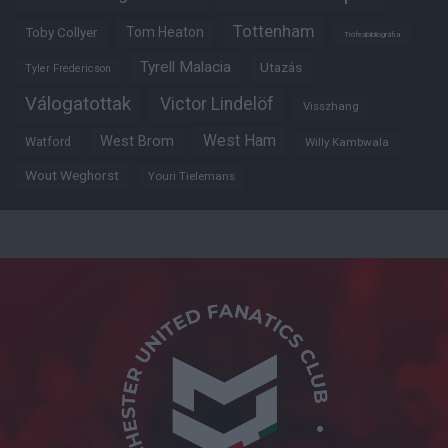
Tottenham
Tom Heaton
Toby Collyer
Trófeabibliográfia
Tyrell Malacia
Utazás
Tyler Fredericson
Válogatottak
Victor Lindelöf
Visszhang
West Ham
West Brom
Watford
Willy Kambwala
Wout Weghorst
Youri Tielemans