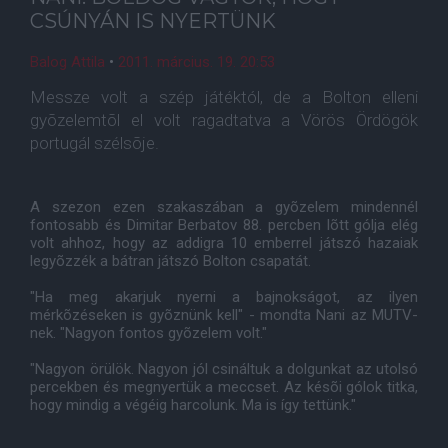
CSÚNYÁN IS NYERTÜNK
Balog Attila
•
2011. március. 19. 20:53
Messze volt a szép játéktól, de a Bolton elleni
gyõzelemtõl el volt ragadtatva a Vörös Ördögök
portugál szélsõje.
A szezon ezen szakaszában a gyõzelem mindennél
fontosabb és Dimitar Berbatov 88. percben lõtt gólja elég
volt ahhoz, hogy az addigra 10 emberrel játszó hazaiak
legyõzzék a bátran játszó Bolton csapatát.
"Ha meg akarjuk nyerni a bajnokságot, az ilyen
mérkõzéseken is gyõznünk kell" - mondta Nani az MUTV-
nek. "Nagyon fontos gyõzelem volt."
"Nagyon örülök. Nagyon jól csináltuk a dolgunkat az utolsó
percekben és megnyertük a meccset. Az késõi gólok titka,
hogy mindig a végéig harcolunk. Ma is így tettünk."