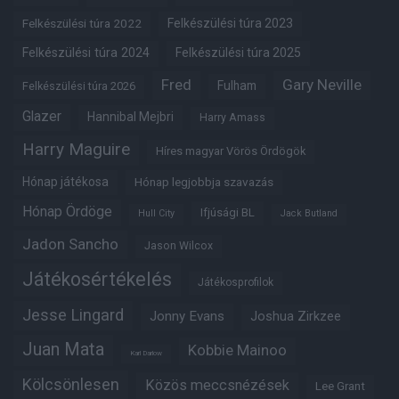
Felkészülési túra 2022
Felkészülési túra 2023
Felkészülési túra 2024
Felkészülési túra 2025
Fred
Gary Neville
Fulham
Felkészülési túra 2026
Glazer
Hannibal Mejbri
Harry Amass
Harry Maguire
Híres magyar Vörös Ördögök
Hónap játékosa
Hónap legjobbja szavazás
Hónap Ördöge
Ifjúsági BL
Hull City
Jack Butland
Jadon Sancho
Jason Wilcox
Játékosértékelés
Játékosprofilok
Jesse Lingard
Jonny Evans
Joshua Zirkzee
Juan Mata
Kobbie Mainoo
Karl Darlow
Kölcsönlesen
Közös meccsnézések
Lee Grant