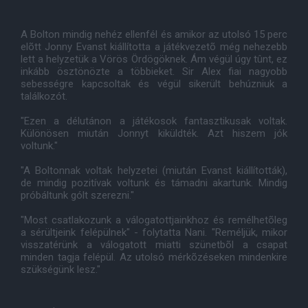
A Bolton mindig nehéz ellenfél és amikor az utolsó 15 perc
elõtt Jonny Evanst kiállította a játékvezetõ még nehezebb
lett a helyzetük a Vörös Ördögöknek. Ám végül úgy tûnt, ez
inkább ösztönözte a többieket. Sir Alex fiai nagyobb
sebességre kapcsoltak és végül sikerült behúzniuk a
találkozót.
"Ezen a délutánon a játékosok fantasztikusak voltak.
Különösen miután Jonnyt kiküldték. Azt hiszem jók
voltunk."
"A Boltonnak voltak helyzetei (miután Evanst kiállították),
de mindig pozitívak voltunk és támadni akartunk. Mindig
próbáltunk gólt szerezni."
"Most csatlakozunk a válogatottjainkhoz és remélhetõleg
a sérültjeink felépülnek" - folytatta Nani. "Reméljük, mikor
visszatérünk a válogatott miatti szünetbõl a csapat
minden tagja felépül. Az utolsó mérkõzéseken mindenkire
szükségünk lesz."