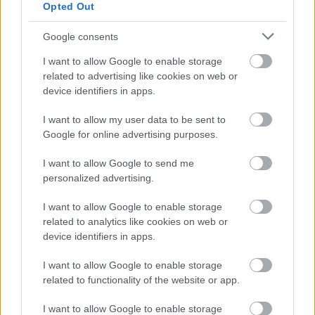
Opted Out
2026-08-08 17:00
Google consents
1 nap 13 óra 6 perc 51 másodperc
I want to allow Google to enable storage
related to advertising like cookies on web or
Leeds United
vs
Manchester United
2026-08-12 20:30
device identifiers in apps.
AC Milan
vs
Manchester United
2026-08-15 18:00
I want to allow my user data to be sent to
Google for online advertising purposes.
ELŐZŐ MÉRKŐZÉSEK
I want to allow Google to send me
personalized advertising.
Támogatás
I want to allow Google to enable storage
related to analytics like cookies on web or
device identifiers in apps.
Támogasd adományoddal
a ManUtdFanatics.hu működését!
I want to allow Google to enable storage
related to functionality of the website or app.
I want to allow Google to enable storage