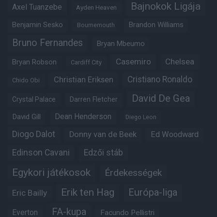
Bajnokok Ligája
Axel Tuanzebe
Ayden Heaven
Benjamin Sesko
Brandon Williams
Bournemouth
Bruno Fernandes
Bryan Mbeumo
Casemiro
Chelsea
Bryan Robson
Cardiff City
Christian Eriksen
Cristiano Ronaldo
Chido Obi
David De Gea
Crystal Palace
Darren Fletcher
Dean Henderson
David Gill
Diego Leon
Diogo Dalot
Donny van de Beek
Ed Woodward
Edinson Cavani
Edzői stáb
Egykori játékosok
Érdekességek
Erik ten Hag
Európa-liga
Eric Bailly
FA-kupa
Everton
Facundo Pellistri