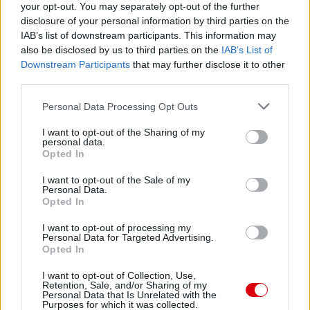
your opt-out. You may separately opt-out of the further
disclosure of your personal information by third parties on the
IAB’s list of downstream participants. This information may
also be disclosed by us to third parties on the
IAB’s List of
Downstream Participants
that may further disclose it to other
third parties.
Please note that this website/app uses one or more Google
Personal Data Processing Opt Outs
services and may gather and store information including but
not limited to your visit or usage behaviour. You may click to
I want to opt-out of the Sharing of my
personal data.
grant or deny consent to Google and its third-party tags to
Opted In
use your data for below specified purposes in below Google
consent section.
I want to opt-out of the Sale of my
Meccs Center
Personal Data.
Opted In
I want to opt-out of processing my
Personal Data for Targeted Advertising.
Paris Saint-Germain
vs
Opted In
Manchester United
I want to opt-out of Collection, Use,
Retention, Sale, and/or Sharing of my
Felkészülési szezon 4. mérkőzés
Personal Data that Is Unrelated with the
Purposes for which it was collected.
Nya Ullevi, Göteborg