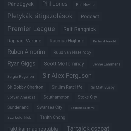
Phil Jones
Pénzügyek
Phil Neville
Pletykák, átigazolások
Podcast
Premier League
Ralf Rangnick
Raphaël Varane
Rasmus Højlund
Richard Arnold
Ruben Amorim
Ruud van Nistelrooy
Ryan Giggs
Scott McTominay
Senne Lammens
Sir Alex Ferguson
Sergio Reguilon
Sir Bobby Charlton
Sir Jim Ratcliffe
Sir Matt Busby
Southampton
Stoke City
Sofyan Amrabat
Sunderland
Swansea City
Szurkoló szemmel
Tahith Chong
Szurkolói klub
Tartalék csapat
Taktikai mágnestábla