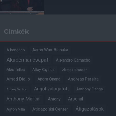
Címkék
Aaron Wan-Bissaka
A hangadó
Akadémiai csapat
Alejandro Garnacho
Alex Telles
Altay Bayindir
Alvaro Fernandez
Amad Diallo
Andre Onana
Andreas Pereira
Angol válogatott
Anthony Elanga
Andrey Santos
Anthony Martial
Arsenal
Antony
Átigazolások
Átigazolási Center
Aston Villa