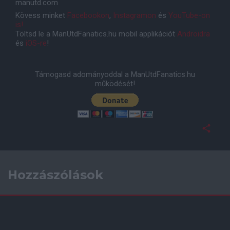
manutd.com
Kövess minket
Facebookon
,
Instagramon
és
YouTube-on
is!
Töltsd le a ManUtdFanatics.hu mobil applikációt
Androidra
és
iOS-re
!
Támogasd adományoddal a ManUtdFanatics.hu
működését!
Hozzászólások