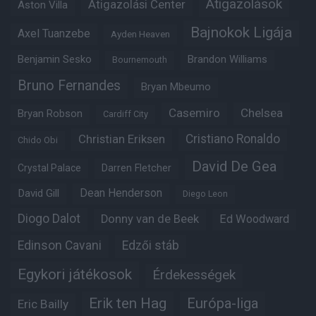
Átigazolások
Átigazolási Center
Aston Villa
Bajnokok Ligája
Axel Tuanzebe
Ayden Heaven
Benjamin Sesko
Brandon Williams
Bournemouth
Bruno Fernandes
Bryan Mbeumo
Casemiro
Chelsea
Bryan Robson
Cardiff City
Christian Eriksen
Cristiano Ronaldo
Chido Obi
David De Gea
Crystal Palace
Darren Fletcher
Dean Henderson
David Gill
Diego Leon
Diogo Dalot
Donny van de Beek
Ed Woodward
Edinson Cavani
Edzői stáb
Egykori játékosok
Érdekességek
Erik ten Hag
Európa-liga
Eric Bailly