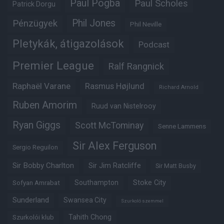
Paul Pogba
Paul Scholes
Patrick Dorgu
Phil Jones
Pénzügyek
Phil Neville
Pletykák, átigazolások
Podcast
Premier League
Ralf Rangnick
Raphaël Varane
Rasmus Højlund
Richard Arnold
Ruben Amorim
Ruud van Nistelrooy
Ryan Giggs
Scott McTominay
Senne Lammens
Sir Alex Ferguson
Sergio Reguilon
Sir Bobby Charlton
Sir Jim Ratcliffe
Sir Matt Busby
Southampton
Stoke City
Sofyan Amrabat
Sunderland
Swansea City
Szurkoló szemmel
Tahith Chong
Szurkolói klub