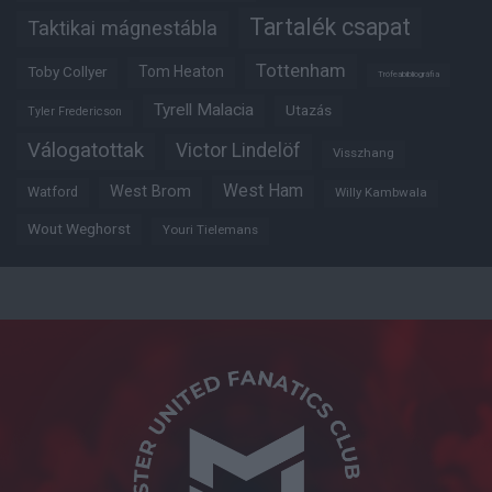
Tartalék csapat
Taktikai mágnestábla
Tottenham
Tom Heaton
Toby Collyer
Trófeabibliográfia
Tyrell Malacia
Utazás
Tyler Fredericson
Válogatottak
Victor Lindelöf
Visszhang
West Ham
West Brom
Watford
Willy Kambwala
Wout Weghorst
Youri Tielemans