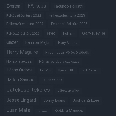
FA-kupa
Everton
Facundo Pellistri
Felkészülési túra 2022
Felkészülési túra 2023
Felkészülési túra 2024
Felkészülési túra 2025
Fred
Gary Neville
Fulham
Felkészülési túra 2026
Glazer
Hannibal Mejbri
Harry Amass
Harry Maguire
Híres magyar Vörös Ördögök
Hónap játékosa
Hónap legjobbja szavazás
Hónap Ördöge
Ifjúsági BL
Hull City
Jack Butland
Jadon Sancho
Jason Wilcox
Játékosértékelés
Játékosprofilok
Jesse Lingard
Jonny Evans
Joshua Zirkzee
Juan Mata
Kobbie Mainoo
Karl Darlow