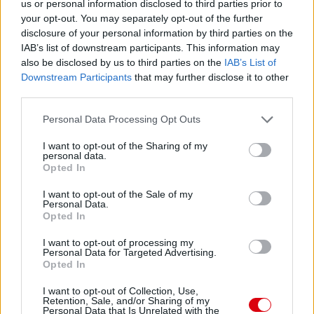
us or personal information disclosed to third parties prior to
your opt-out. You may separately opt-out of the further
disclosure of your personal information by third parties on the
Paris Saint-Germain
vs
IAB’s list of downstream participants. This information may
also be disclosed by us to third parties on the
IAB’s List of
Manchester United
Downstream Participants
that may further disclose it to other
third parties.
Felkészülési szezon 4. mérkőzés
Nya Ullevi, Göteborg
Please note that this website/app uses one or more Google
2026-08-08 17:00
Personal Data Processing Opt Outs
services and may gather and store information including but
not limited to your visit or usage behaviour. You may click to
I want to opt-out of the Sharing of my
1 nap 20 óra 33 perc 4 másodperc
personal data.
grant or deny consent to Google and its third-party tags to
Opted In
use your data for below specified purposes in below Google
consent section.
Leeds United
vs
Manchester United
2026-08-12 20:30
I want to opt-out of the Sale of my
Personal Data.
Opted In
AC Milan
vs
Manchester United
2026-08-15 18:00
I want to opt-out of processing my
ELŐZŐ MÉRKŐZÉSEK
Personal Data for Targeted Advertising.
Opted In
I want to opt-out of Collection, Use,
Támogatás
Retention, Sale, and/or Sharing of my
Personal Data that Is Unrelated with the