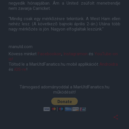
negyedik hónapjában. Ám a United zsúfolt menetrendje
nem zavarja Carricket.
"Mindig csak egy mérkõzésre tekintünk. A West Ham ellen
nehéz lesz. (A következõ bajnoki április 2-án.) Utána több
nagy mérkõzés is jön. Nagyon elfoglaltak leszünk."
manutd.com
Kövess minket
Facebookon
,
Instagramon
és
YouTube-on
is!
Töltsd le a ManUtdFanatics.hu mobil applikációt
Androidra
és
iOS-re
!
Támogasd adományoddal a ManUtdFanatics.hu
működését!