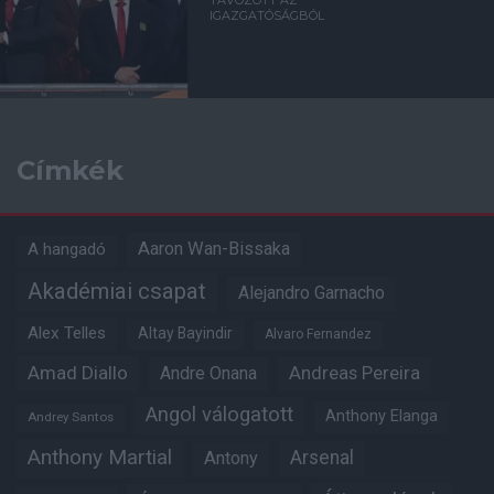
TÁVOZOTT AZ
IGAZGATÓSÁGBÓL
Címkék
Aaron Wan-Bissaka
A hangadó
Akadémiai csapat
Alejandro Garnacho
Alex Telles
Altay Bayindir
Alvaro Fernandez
Amad Diallo
Andre Onana
Andreas Pereira
Angol válogatott
Anthony Elanga
Andrey Santos
Anthony Martial
Arsenal
Antony