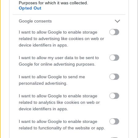
Purposes for which it was collected.
Opted Out
Támogasd adományoddal
a ManUtdFanatics.hu működését!
Google consents
I want to allow Google to enable storage
related to advertising like cookies on web or
device identifiers in apps.
I want to allow my user data to be sent to
Google for online advertising purposes.
Kapcsolódó hírek
I want to allow Google to send me
personalized advertising.
MICHAEL CARRICK
I want to allow Google to enable storage
related to analytics like cookies on web or
device identifiers in apps.
BLOMQVIST: CARRICKKEL
I want to allow Google to enable storage
FEJLŐDNI FOG A
KÖZÉPPÁLYA
related to functionality of the website or app.