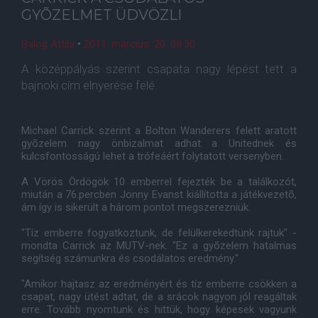
GYÕZELMET ÜDVÖZLI
Balog Attila
•
2011. március. 20. 08:30
A középpályás szerint csapata nagy lépést tett a
bajnoki cím elnyerése felé.
Michael Carrick szerint a Bolton Wanderers felett aratott
gyõzelem nagy önbizalmat adhat a Unitednek és
kulcsfontosságú lehet a trófeáért folytatott versenyben.
A Vörös Ördögök 10 emberrel fejezték be a találkozót,
miután a 76.percben Jonny Evanst kiállította a játékvezetõ,
ám így is sikerült a három pontot megszerezniük.
"Tíz emberre fogyatkoztunk, de felülkerekedtünk rajtuk" -
mondta Carrick az MUTV-nek. "Ez a gyõzelem hatalmas
segítség számunkra és csodálatos eredmény."
"Amikor hajtasz az eredményért és tíz emberre csökken a
csapat, nagy ütést adtat, de a srácok nagyon jól reagáltak
erre. Tovább nyomtunk és hittük, hogy képesek vagyunk