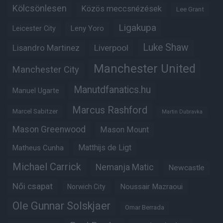
Kölcsönlesen
Közös meccsnézések
Lee Grant
Ligakupa
Leny Yoro
Leicester City
Luke Shaw
Lisandro Martinez
Liverpool
Manchester United
Manchester City
Manutdfanatics.hu
Manuel Ugarte
Marcus Rashford
Marcel Sabitzer
Martin Dubravka
Mason Greenwood
Mason Mount
Matheus Cunha
Matthijs de Ligt
Michael Carrick
Nemanja Matic
Newcastle
Női csapat
Noussair Mazraoui
Norwich City
Ole Gunnar Solskjaer
Omar Berrada