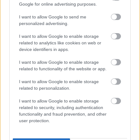
Google for online advertising purposes.
Felkészülési szezon 4. mérkőzés
Nya Ullevi, Göteborg
2026-08-08 17:00
I want to allow Google to send me
personalized advertising.
0 nap 20 óra 45 perc 47 másodperc
I want to allow Google to enable storage
related to analytics like cookies on web or
Leeds United
vs
Manchester United
2026-08-12 20:30
device identifiers in apps.
AC Milan
vs
Manchester United
2026-08-15 18:00
I want to allow Google to enable storage
related to functionality of the website or app.
ELŐZŐ MÉRKŐZÉSEK
I want to allow Google to enable storage
related to personalization.
Támogatás
I want to allow Google to enable storage
related to security, including authentication
functionality and fraud prevention, and other
Támogasd adományoddal
user protection.
a ManUtdFanatics.hu működését!