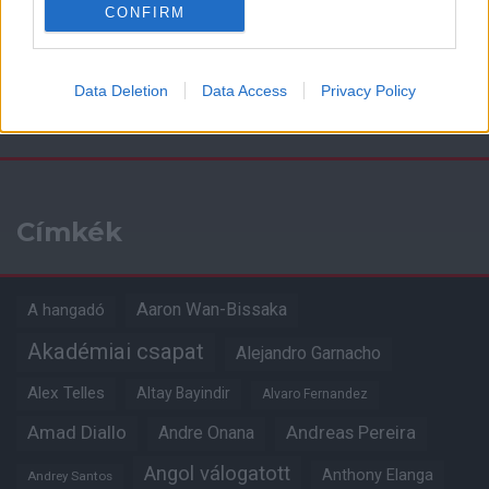
CONFIRM
Data Deletion
Data Access
Privacy Policy
Kapcsolódó hírek
Címkék
Aaron Wan-Bissaka
A hangadó
Akadémiai csapat
Alejandro Garnacho
Alex Telles
Altay Bayindir
Alvaro Fernandez
Amad Diallo
Andre Onana
Andreas Pereira
Angol válogatott
Anthony Elanga
Andrey Santos