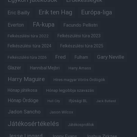
Erik ten Hag
Európa-liga
Eric Bailly
FA-kupa
Everton
Facundo Pellistri
Felkészülési túra 2022
Felkészülési túra 2023
Felkészülési túra 2024
Felkészülési túra 2025
Fred
Gary Neville
Fulham
Felkészülési túra 2026
Glazer
Hannibal Mejbri
Harry Amass
Harry Maguire
Híres magyar Vörös Ördögök
Hónap játékosa
Hónap legjobbja szavazás
Hónap Ördöge
Ifjúsági BL
Hull City
Jack Butland
Jadon Sancho
Jason Wilcox
Játékosértékelés
Játékosprofilok
Jesse Lingard
Jonny Evans
Joshua Zirkzee