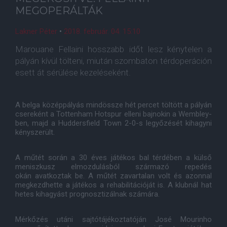
MEGOPERÁLTÁK
Lakner Péter
•
2018. február. 04. 15:10
Marouane Fellaini hosszabb időt lesz kénytelen a
pályán kívül tölteni, miután szombaton térdoperáción
esett át sérülése kezeléseként.
A belga középpályás mindössze hét percet töltött a pályán
csereként a Tottenham Hotspur elleni bajnokin a Wembley-
ben, majd a Huddersfield Town 2-0-s legyőzését kihagyni
kényszerült.
A műtét során a 30 éves játékos bal térdében a külső
meniszkusz elmozdulásból származó repedés
okán avatkoztak be. A műtét zavartalan volt és azonnal
megkezdhette a játékos a rehabilitációját is. A klubnál hat
hetes kihagyást prognosztizálnak számára.
Mérkőzés utáni sajtótájékoztatóján José Mourinho