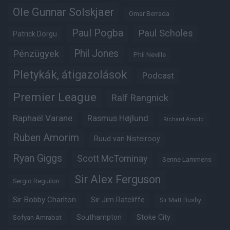
Ole Gunnar Solskjaer
Omar Berrada
Paul Pogba
Paul Scholes
Patrick Dorgu
Phil Jones
Pénzügyek
Phil Neville
Pletykák, átigazolások
Podcast
Premier League
Ralf Rangnick
Raphaël Varane
Rasmus Højlund
Richard Arnold
Ruben Amorim
Ruud van Nistelrooy
Ryan Giggs
Scott McTominay
Senne Lammens
Sir Alex Ferguson
Sergio Reguilon
Sir Bobby Charlton
Sir Jim Ratcliffe
Sir Matt Busby
Southampton
Stoke City
Sofyan Amrabat