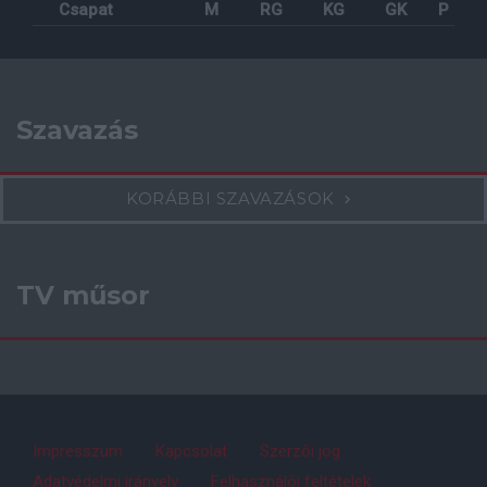
Csapat
M
RG
KG
GK
P
Szavazás
KORÁBBI SZAVAZÁSOK
TV műsor
Impresszum
Kapcsolat
Szerzői jog
Adatvédelmi irányelv
Felhasználói feltételek