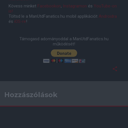
Kövess minket
Facebookon
,
Instagramon
és
YouTube-on
is!
Töltsd le a ManUtdFanatics.hu mobil applikációt
Androidra
és
iOS-re
!
Támogasd adományoddal a ManUtdFanatics.hu
működését!
Hozzászólások