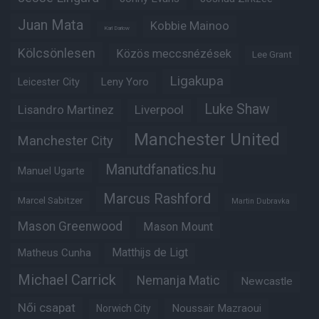
Juan Mata
Kobbie Mainoo
Karl Darlow
Kölcsönlesen
Közös meccsnézések
Lee Grant
Ligakupa
Leny Yoro
Leicester City
Luke Shaw
Lisandro Martinez
Liverpool
Manchester United
Manchester City
Manutdfanatics.hu
Manuel Ugarte
Marcus Rashford
Marcel Sabitzer
Martin Dubravka
Mason Greenwood
Mason Mount
Matheus Cunha
Matthijs de Ligt
Michael Carrick
Nemanja Matic
Newcastle
Női csapat
Noussair Mazraoui
Norwich City