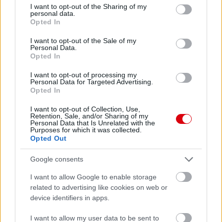
not limited to your visit or usage behaviour. You may click to
I want to opt-out of the Sharing of my
personal data.
grant or deny consent to Google and its third-party tags to
Opted In
use your data for below specified purposes in below Google
consent section.
I want to opt-out of the Sale of my
Personal Data.
Opted In
I want to opt-out of processing my
Personal Data for Targeted Advertising.
Opted In
I want to opt-out of Collection, Use,
Retention, Sale, and/or Sharing of my
Personal Data that Is Unrelated with the
Purposes for which it was collected.
Opted Out
Meccs Center
Google consents
I want to allow Google to enable storage
related to advertising like cookies on web or
Paris Saint-Germain
vs
device identifiers in apps.
Manchester United
I want to allow my user data to be sent to