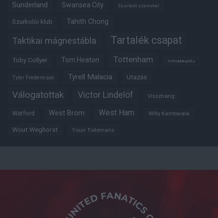
Sunderland
Swansea City
Szurkoló szemmel
Tahith Chong
Szurkolói klub
Tartalék csapat
Taktikai mágnestábla
Tottenham
Tom Heaton
Toby Collyer
Trófeabibliográfia
Tyrell Malacia
Utazás
Tyler Fredericson
Válogatottak
Victor Lindelöf
Visszhang
West Ham
West Brom
Watford
Willy Kambwala
Wout Weghorst
Youri Tielemans