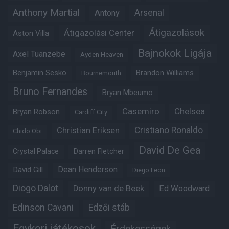
Anthony Martial
Arsenal
Antony
Átigazolások
Átigazolási Center
Aston Villa
Bajnokok Ligája
Axel Tuanzebe
Ayden Heaven
Benjamin Sesko
Brandon Williams
Bournemouth
Bruno Fernandes
Bryan Mbeumo
Casemiro
Chelsea
Bryan Robson
Cardiff City
Christian Eriksen
Cristiano Ronaldo
Chido Obi
David De Gea
Crystal Palace
Darren Fletcher
Dean Henderson
David Gill
Diego Leon
Diogo Dalot
Donny van de Beek
Ed Woodward
Edinson Cavani
Edzői stáb
Egykori játékosok
Érdekességek