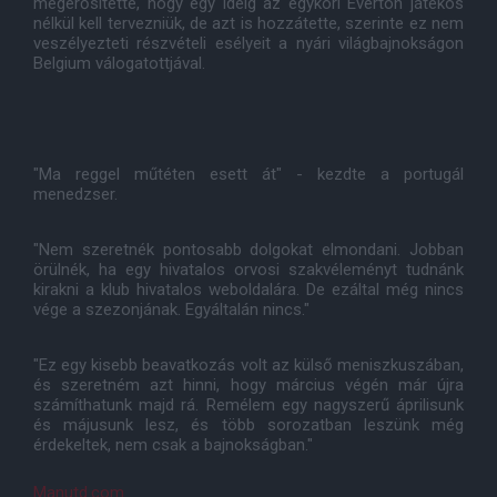
megerősítette, hogy egy ideig az egykori Everton játékos
nélkül kell tervezniük, de azt is hozzátette, szerinte ez nem
veszélyezteti részvételi esélyeit a nyári világbajnokságon
Belgium válogatottjával.
"Ma reggel műtéten esett át" - kezdte a portugál
menedzser.
"Nem szeretnék pontosabb dolgokat elmondani. Jobban
örülnék, ha egy hivatalos orvosi szakvéleményt tudnánk
kirakni a klub hivatalos weboldalára. De ezáltal még nincs
vége a szezonjának. Egyáltalán nincs."
"Ez egy kisebb beavatkozás volt az külső meniszkuszában,
és szeretném azt hinni, hogy március végén már újra
számíthatunk majd rá. Remélem egy nagyszerű áprilisunk
és májusunk lesz, és több sorozatban leszünk még
érdekeltek, nem csak a bajnokságban."
Manutd.com