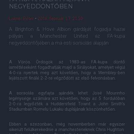
NEGYEDDÖNTŐBEN
Lakner Péter
•
2018. február. 17. 21:30
A Brighton & Hove Albion gárdáját fogadja hazai
pályán a Manchester United az FA-kupa
negyeddöntőjében a ma esti sorsolás alapján.
A Vörös Ördögök az 1983-as FA-kupa döntő
ismétléseként fogadhatják majd a Sirályokat, amelyet végül
4-0-ra nyertek meg azt követően, hogy a Wembley-ben
lejátszott finálé 2-2-re végződött az első felvonásban.
A sorsolás egyfajta ajándék lehet José Mourinho
legénysége számára azt követően, hogy az 5. fordulóban
2-0-ra legyőzték a Huddersfield Townt a John Smith's
Stadiumban Romelu Lukaku duplájának köszönhetően.
Ebben a szezonban, még novemberben már egyszer
sikerült felülkerekednie a manchesterieknek Chris Hughton