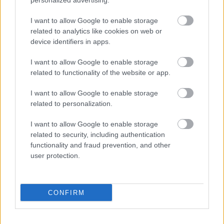
personalized advertising.
I want to allow Google to enable storage
related to analytics like cookies on web or
device identifiers in apps.
Kapcsolódó hírek
I want to allow Google to enable storage
related to functionality of the website or app.
FA-KUPA
I want to allow Google to enable storage
related to personalization.
I want to allow Google to enable storage
DALOT: ELEGET TETTÜNK,
related to security, including authentication
HOGY LEGYŐZZÜK A
BRIGHTONT
functionality and fraud prevention, and other
user protection.
CONFIRM
MANCHESTER UNITED 1-2