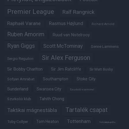
Premier League
Ralf Rangnick
Raphaël Varane
Rasmus Højlund
Richard Arnold
Ruben Amorim
Ruud van Nistelrooy
Ryan Giggs
Scott McTominay
Senne Lammens
Sir Alex Ferguson
Sergio Reguilon
Sir Bobby Charlton
Sir Jim Ratcliffe
Sir Matt Busby
Southampton
Stoke City
Sofyan Amrabat
Sunderland
Swansea City
Szurkoló szemmel
Tahith Chong
Szurkolói klub
Tartalék csapat
Taktikai mágnestábla
Tottenham
Tom Heaton
Toby Collyer
Trófeabibliográfia