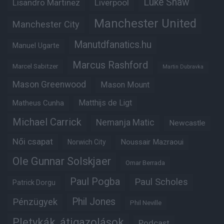
Luke Shaw
Lisandro Martinez
Liverpool
Manchester United
Manchester City
Manutdfanatics.hu
Manuel Ugarte
Marcus Rashford
Marcel Sabitzer
Martin Dubravka
Mason Greenwood
Mason Mount
Matheus Cunha
Matthijs de Ligt
Michael Carrick
Nemanja Matic
Newcastle
Női csapat
Noussair Mazraoui
Norwich City
Ole Gunnar Solskjaer
Omar Berrada
Paul Pogba
Paul Scholes
Patrick Dorgu
Phil Jones
Pénzügyek
Phil Neville
Pletykák, átigazolások
Podcast