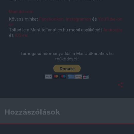
Manutd.com
Kövess minket
Facebookon
,
Instagramon
és
YouTube-on
is!
Töltsd le a ManUtdFanatics.hu mobil applikációt
Androidra
és
iOS-re
!
Támogasd adományoddal a ManUtdFanatics.hu
működését!
Hozzászólások