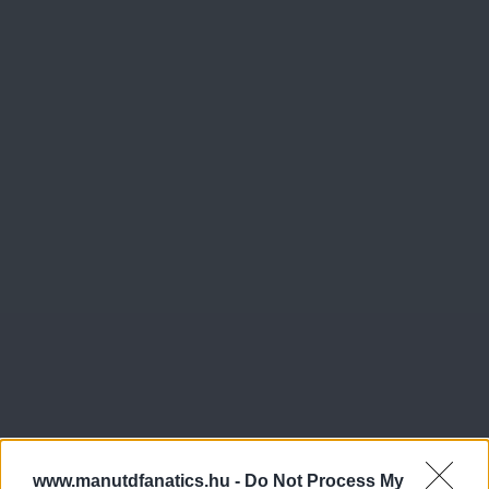
www.manutdfanatics.hu -
Do Not Process My