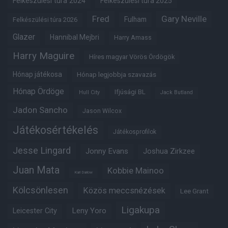
Felkészülési túra 2024
Felkészülési túra 2025
Fred
Gary Neville
Fulham
Felkészülési túra 2026
Glazer
Hannibal Mejbri
Harry Amass
Harry Maguire
Híres magyar Vörös Ördögök
Hónap játékosa
Hónap legjobbja szavazás
Hónap Ördöge
Ifjúsági BL
Hull City
Jack Butland
Jadon Sancho
Jason Wilcox
Játékosértékelés
Játékosprofilok
Jesse Lingard
Jonny Evans
Joshua Zirkzee
Juan Mata
Kobbie Mainoo
Karl Darlow
Kölcsönlesen
Közös meccsnézések
Lee Grant
Ligakupa
Leny Yoro
Leicester City