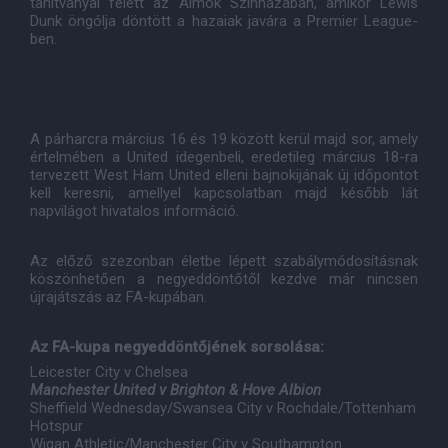
tanítványai felett az Álmok Színházában, amikor Lewis
Dunk öngólja döntött a hazaiak javára a Premier League-
ben.
A párharcra március 16 és 19 között kerül majd sor, amely
értelmében a United idegenbeli, eredetileg március 18-ra
tervezett West Ham United elleni bajnokijának új időpontot
kell keresni, amellyel kapcsolatban majd később lát
napvilágot hivatalos információ.
Az előző szezonban életbe lépett szabálymódosításnak
köszönhetően a negyeddöntőtől kezdve már nincsen
újrajátszás az FA-kupában.
Az FA-kupa negyeddöntőjének sorsolása:
Leicester City v Chelsea
Manchester United v Brighton & Hove Albion
Sheffield Wednesday/Swansea City v Rochdale/Tottenham
Hotspur
Wigan Athletic/Manchester City v Southampton