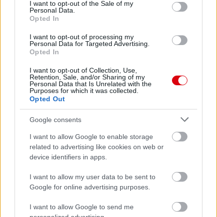
consent section.
I want to opt-out of the Sale of my
Felkészülési szezon 4. mérkőzés
Personal Data.
Nya Ullevi, Göteborg
Opted In
2026-08-08 17:00
I want to opt-out of processing my
Personal Data for Targeted Advertising.
1 nap 3 óra 9 perc 34 másodperc
Opted In
I want to opt-out of Collection, Use,
Leeds United
vs
Manchester United
2026-08-12 20:30
Retention, Sale, and/or Sharing of my
Personal Data that Is Unrelated with the
AC Milan
vs
Manchester United
2026-08-15 18:00
Purposes for which it was collected.
Opted Out
ELŐZŐ MÉRKŐZÉSEK
Google consents
I want to allow Google to enable storage
Támogatás
related to advertising like cookies on web or
device identifiers in apps.
I want to allow my user data to be sent to
Támogasd adományoddal
Google for online advertising purposes.
a ManUtdFanatics.hu működését!
I want to allow Google to send me