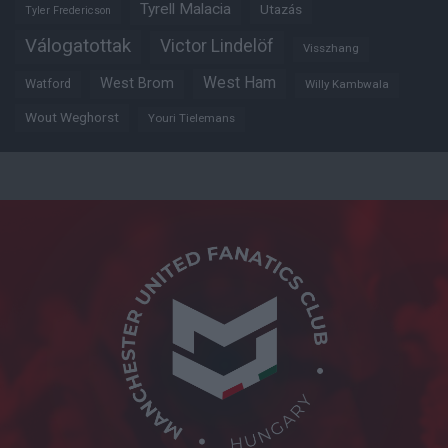
Tyrell Malacia
Utazás
Tyler Fredericson
Válogatottak
Victor Lindelöf
Visszhang
West Ham
West Brom
Watford
Willy Kambwala
Wout Weghorst
Youri Tielemans