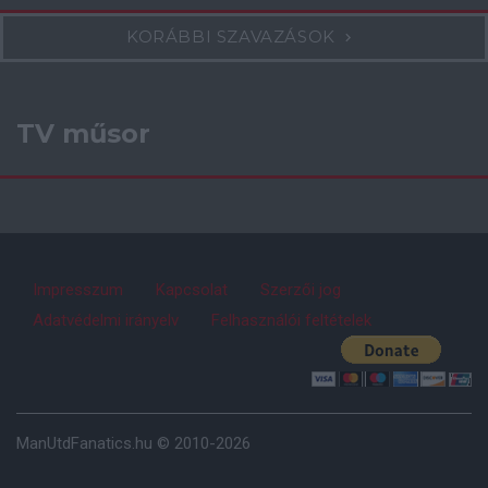
KORÁBBI SZAVAZÁSOK
TV műsor
Impresszum
Kapcsolat
Szerzői jog
Adatvédelmi irányelv
Felhasználói feltételek
ManUtdFanatics.hu © 2010-2026