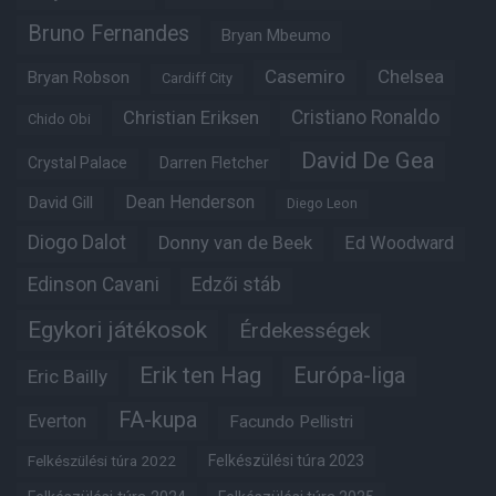
Bruno Fernandes
Bryan Mbeumo
Casemiro
Chelsea
Bryan Robson
Cardiff City
Christian Eriksen
Cristiano Ronaldo
Chido Obi
David De Gea
Crystal Palace
Darren Fletcher
Dean Henderson
David Gill
Diego Leon
Diogo Dalot
Donny van de Beek
Ed Woodward
Edinson Cavani
Edzői stáb
Egykori játékosok
Érdekességek
Erik ten Hag
Európa-liga
Eric Bailly
FA-kupa
Everton
Facundo Pellistri
Felkészülési túra 2022
Felkészülési túra 2023