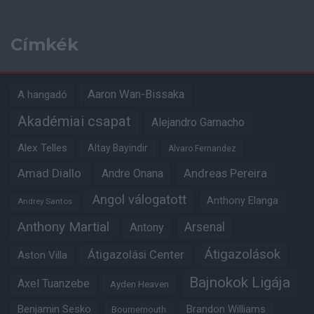
Címkék
Aaron Wan-Bissaka
A hangadó
Akadémiai csapat
Alejandro Garnacho
Alex Telles
Altay Bayindir
Alvaro Fernandez
Amad Diallo
Andre Onana
Andreas Pereira
Angol válogatott
Anthony Elanga
Andrey Santos
Anthony Martial
Arsenal
Antony
Átigazolások
Átigazolási Center
Aston Villa
Bajnokok Ligája
Axel Tuanzebe
Ayden Heaven
Benjamin Sesko
Brandon Williams
Bournemouth