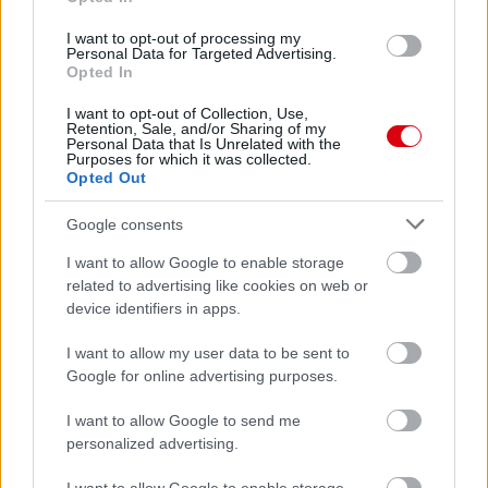
2 nap 2 óra 5 perc 14 másodperc
I want to opt-out of processing my
Personal Data for Targeted Advertising.
Opted In
Leeds United
vs
Manchester United
2026-08-12 20:30
AC Milan
I want to opt-out of Collection, Use,
vs
Manchester United
2026-08-15 18:00
Retention, Sale, and/or Sharing of my
Personal Data that Is Unrelated with the
Purposes for which it was collected.
ELŐZŐ MÉRKŐZÉSEK
Opted Out
Google consents
Támogatás
I want to allow Google to enable storage
related to advertising like cookies on web or
device identifiers in apps.
Támogasd adományoddal
a ManUtdFanatics.hu működését!
I want to allow my user data to be sent to
Google for online advertising purposes.
I want to allow Google to send me
personalized advertising.