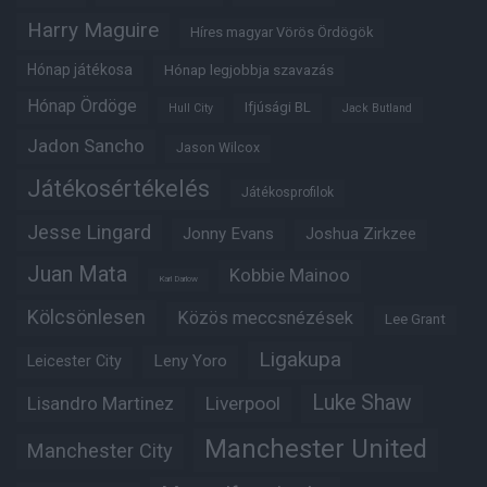
Harry Maguire
Híres magyar Vörös Ördögök
Hónap játékosa
Hónap legjobbja szavazás
Hónap Ördöge
Ifjúsági BL
Hull City
Jack Butland
Jadon Sancho
Jason Wilcox
Játékosértékelés
Játékosprofilok
Jesse Lingard
Jonny Evans
Joshua Zirkzee
Juan Mata
Kobbie Mainoo
Karl Darlow
Kölcsönlesen
Közös meccsnézések
Lee Grant
Ligakupa
Leny Yoro
Leicester City
Luke Shaw
Lisandro Martinez
Liverpool
Manchester United
Manchester City