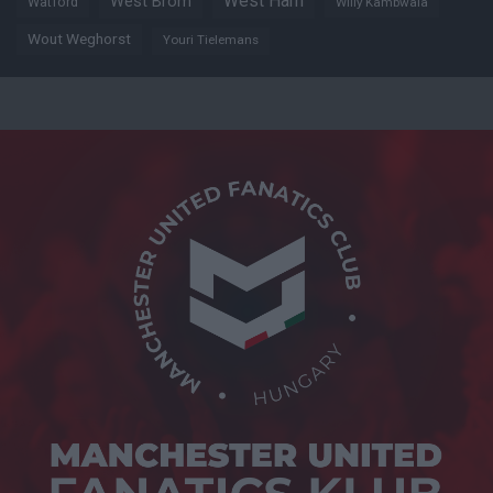
West Ham
West Brom
Watford
Willy Kambwala
Wout Weghorst
Youri Tielemans