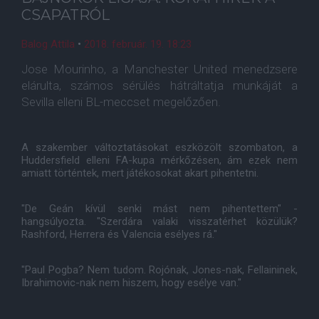
CSAPATRÓL
Balog Attila
•
2018. február. 19. 18:23
Jose Mourinho, a Manchester United menedzsere
elárulta, számos sérülés hátráltatja munkáját a
Sevilla elleni BL-meccset megelőzően.
A szakember változtatásokat eszközölt szombaton, a
Huddersfield elleni FA-kupa mérkőzésen, ám ezek nem
amiatt történtek, mert játékosokat akart pihentetni.
"De Geán kívül senki mást nem pihentettem" -
hangsúlyozta. "Szerdára valaki visszatérhet közülük?
Rashford, Herrera és Valencia esélyes rá."
"Paul Pogba? Nem tudom. Rojónak, Jones-nak, Fellaininek,
Ibrahimovic-nak nem hiszem, hogy esélye van."