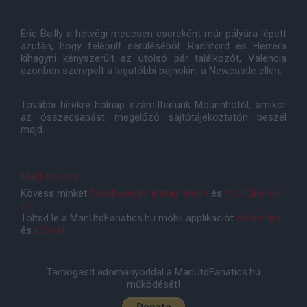
Eric Bailly a hétvégi meccsen csereként már pályára lépett
azután, hogy felépült sérüléséből. Rashford és Herrera
kihagyni kényszerült az utolsó pár találkozót, Valencia
azonban szerepelt a legutóbbi bajnokin, a Newcastle ellen.
További hírekre holnap számíthatunk Mourinhótól, amikor
az összecsapást megelőző sajtótájékoztatón beszél
majd.
ManUtd.com
Kövess minket
Facebookon
,
Instagramon
és
YouTube-on
is!
Töltsd le a ManUtdFanatics.hu mobil applikációt
Androidra
és
iOS-re
!
Támogasd adományoddal a ManUtdFanatics.hu
működését!