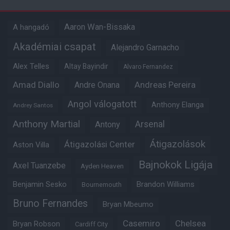
Aaron Wan-Bissaka
A hangadó
Akadémiai csapat
Alejandro Garnacho
Alex Telles
Altay Bayindir
Alvaro Fernandez
Amad Diallo
Andre Onana
Andreas Pereira
Angol válogatott
Anthony Elanga
Andrey Santos
Anthony Martial
Arsenal
Antony
Átigazolások
Átigazolási Center
Aston Villa
Bajnokok Ligája
Axel Tuanzebe
Ayden Heaven
Benjamin Sesko
Brandon Williams
Bournemouth
Bruno Fernandes
Bryan Mbeumo
Casemiro
Chelsea
Bryan Robson
Cardiff City