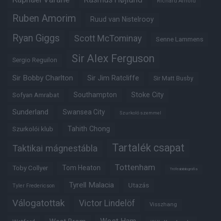
Richard Arnold
Ruben Amorim
Ruud van Nistelrooy
Ryan Giggs
Scott McTominay
Senne Lammens
Sir Alex Ferguson
Sergio Reguilon
Sir Bobby Charlton
Sir Jim Ratcliffe
Sir Matt Busby
Southampton
Stoke City
Sofyan Amrabat
Sunderland
Swansea City
Szurkoló szemmel
Tahith Chong
Szurkolói klub
Tartalék csapat
Taktikai mágnestábla
Tottenham
Tom Heaton
Toby Collyer
Trófeabibliográfia
Tyrell Malacia
Utazás
Tyler Fredericson
Válogatottak
Victor Lindelöf
Visszhang