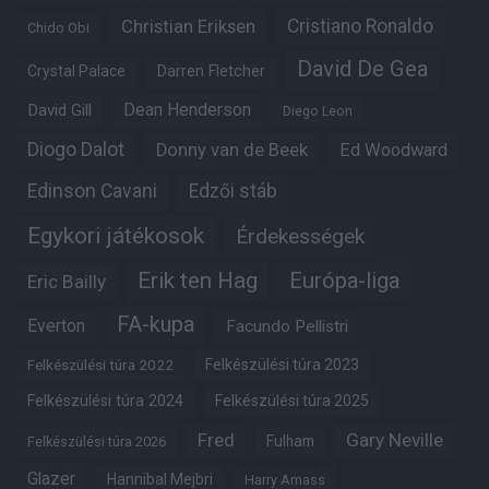
Christian Eriksen
Cristiano Ronaldo
Chido Obi
David De Gea
Crystal Palace
Darren Fletcher
Dean Henderson
David Gill
Diego Leon
Diogo Dalot
Donny van de Beek
Ed Woodward
Edinson Cavani
Edzői stáb
Egykori játékosok
Érdekességek
Erik ten Hag
Európa-liga
Eric Bailly
FA-kupa
Everton
Facundo Pellistri
Felkészülési túra 2022
Felkészülési túra 2023
Felkészülési túra 2024
Felkészülési túra 2025
Fred
Gary Neville
Fulham
Felkészülési túra 2026
Glazer
Hannibal Mejbri
Harry Amass