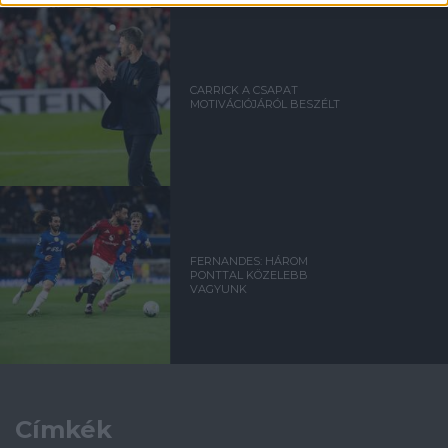
CARRICK A CSAPAT
MOTIVÁCIÓJÁRÓL BESZÉLT
FERNANDES: HÁROM
PONTTAL KÖZELEBB
VAGYUNK
Címkék