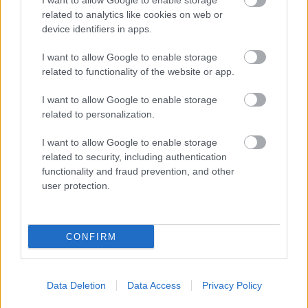
I want to allow Google to enable storage
Kapcsolódó hírek
related to analytics like cookies on web or
device identifiers in apps.
BAJNOKOK LIGÁJA
I want to allow Google to enable storage
related to functionality of the website or app.
I want to allow Google to enable storage
related to personalization.
YORO MÁR ALIG VÁRJA A
BAJNOKOK LIGÁJA
"VARÁZSÁT"
I want to allow Google to enable storage
related to security, including authentication
functionality and fraud prevention, and other
user protection.
CONFIRM
MBEUMO: ALIG VÁROM A
BAJNOKOK LIGÁJÁT!
Data Deletion
Data Access
Privacy Policy