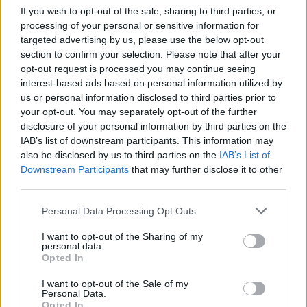
If you wish to opt-out of the sale, sharing to third parties, or
processing of your personal or sensitive information for
targeted advertising by us, please use the below opt-out
section to confirm your selection. Please note that after your
opt-out request is processed you may continue seeing
interest-based ads based on personal information utilized by
us or personal information disclosed to third parties prior to
your opt-out. You may separately opt-out of the further
disclosure of your personal information by third parties on the
IAB’s list of downstream participants. This information may
Meccs Center
also be disclosed by us to third parties on the
IAB’s List of
Downstream Participants
that may further disclose it to other
third parties.
Paris Saint-Germain
vs
Please note that this website/app uses one or more Google
Personal Data Processing Opt Outs
services and may gather and store information including but
Manchester United
not limited to your visit or usage behaviour. You may click to
I want to opt-out of the Sharing of my
personal data.
grant or deny consent to Google and its third-party tags to
Felkészülési szezon 4. mérkőzés
Opted In
use your data for below specified purposes in below Google
Nya Ullevi, Göteborg
consent section.
2026-08-08 17:00
I want to opt-out of the Sale of my
Personal Data.
Opted In