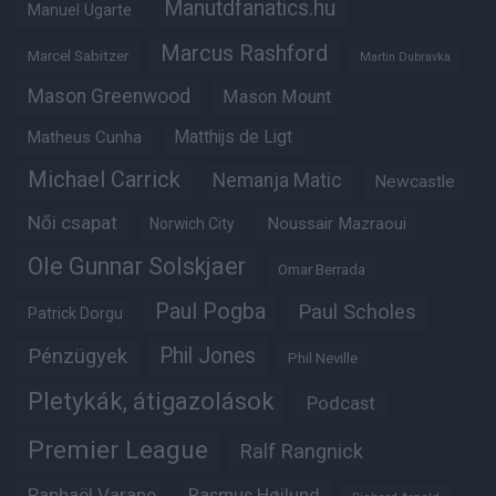
Manutdfanatics.hu
Manuel Ugarte
Marcus Rashford
Marcel Sabitzer
Martin Dubravka
Mason Greenwood
Mason Mount
Matheus Cunha
Matthijs de Ligt
Michael Carrick
Nemanja Matic
Newcastle
Női csapat
Noussair Mazraoui
Norwich City
Ole Gunnar Solskjaer
Omar Berrada
Paul Pogba
Paul Scholes
Patrick Dorgu
Phil Jones
Pénzügyek
Phil Neville
Pletykák, átigazolások
Podcast
Premier League
Ralf Rangnick
Raphaël Varane
Rasmus Højlund