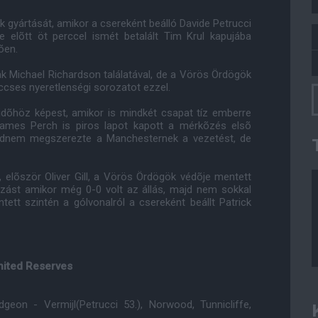
k gyártását, amikor a csereként beálló Davide Petrucci
elõtt öt perccel ismét betalált Tim Krul kapujába
õen.
ak Michael Richardson találatával, de a Vörös Ördögök
cses nyeretlenségi sorozatot ezzel.
lidõhöz képest, amikor is mindkét csapat tíz emberre
James Perch is piros lapot kapott a mérkõzés elsõ
majdnem megszerezte a Manchesternek a vezetést, de
 elõször Oliver Gill, a Vörös Ördögök védõje mentett
ozást amikor még 0-0 volt az állás, majd nem sokkal
tett szintén a gólvonalról a csereként beállt Patrick
nited Reserves
geon - Vermijl(Petrucci 53.), Norwood, Tunnicliffe,