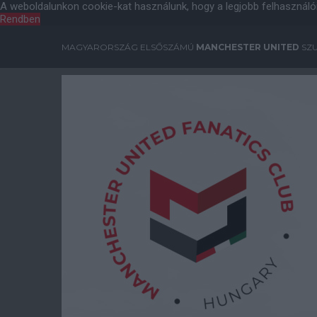
A weboldalunkon cookie-kat használunk, hogy a legjobb felhasználó
Rendben
MAGYARORSZÁG ELSŐSZÁMÚ
MANCHESTER UNITED
SZU