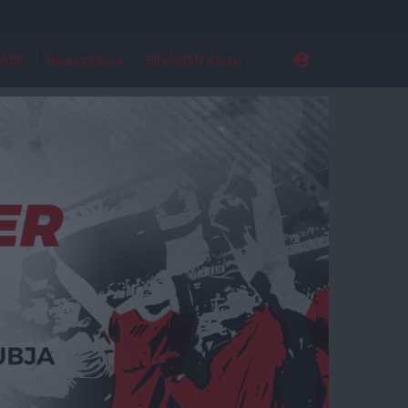
ldal
Regisztráció
Elfelejtett jelszó