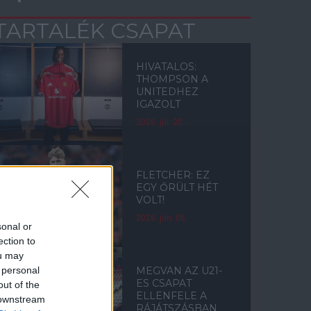
TARTALÉK CSAPAT
HIVATALOS:
THOMPSON A
UNITEDHEZ
IGAZOLT
2026. júl. 20.
FLETCHER: EZ
EGY ŐRÜLT HÉT
VOLT!
2026. jún. 06.
sonal or
ection to
ou may
 personal
MEGVAN AZ U21-
ES CSAPAT
out of the
ELLENFELE A
 downstream
RÁJÁTSZÁSBAN