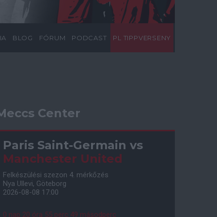
IA
BLOG
FÓRUM
PODCAST
PL TIPPVERSENY
Meccs Center
Paris Saint-Germain
vs
Manchester United
Felkészülési szezon 4. mérkőzés
Nya Ullevi, Göteborg
2026-08-08 17:00
0 nap 20 óra 55 perc 48 másodperc