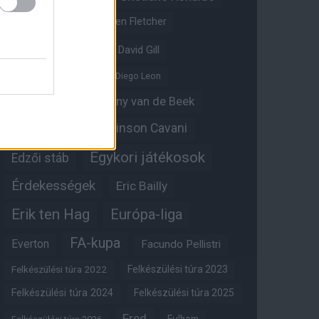
Crystal Palace
Darren Fletcher
David De Gea
David Gill
Dean Henderson
Diego Leon
Diogo Dalot
Donny van de Beek
Edinson Cavani
Ed Woodward
Egykori játékosok
Edzői stáb
Érdekességek
Eric Bailly
Erik ten Hag
Európa-liga
FA-kupa
Everton
Facundo Pellistri
Felkészülési túra 2022
Felkészülési túra 2023
Felkészülési túra 2024
Felkészülési túra 2025
Fred