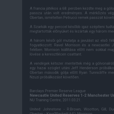
A francia játékos a 68. percben kezdte meg a gólo
passza után volt eredményes. A mérkõzés vége 
Obertan, ismételten Petrucci remek passzát követ
A Szarkák egy perccel késõbb igaz szépíteni tudt
megtartották elõnyüket és lezártak egy három mec
A három késõi gól mutatja a javulást az elsõ fé
fogyatkozott. Ravel Morrison és a newcastlei 
felében. Morrison kiállítása elõtt nem sokkal 
lövése a keresztlécen csattant.
A vendégek kétszer mentettek még a gólvonalról,
egy hazai szöglet utáni Jeff Henderson próbálk
Obertan második gólja elõtt Ryan Tunnicliffe men
Nzuzi próbálkozást követõen.
Barclays Premier Reserve League
Newcastle United Reserves 1-2 Manchester U
NU Training Centre, 2011.03.21.
United: Johnstone - R.Brown, Wootton, Gill, Dud
Obertan - King(Blackett 64.), Morrison