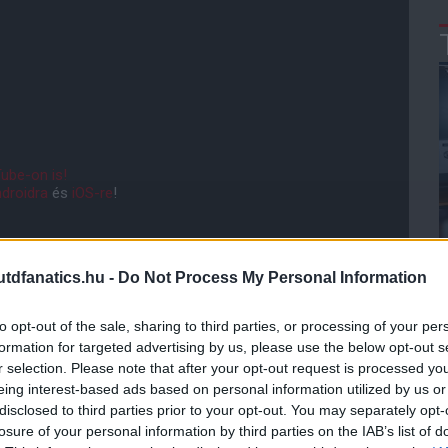
ube-on is!
droidra
és
iOS-re
!
ManUtdFanatics.hu működését!
dfanatics.hu -
Do Not Process My Personal Information
to opt-out of the sale, sharing to third parties, or processing of your per
formation for targeted advertising by us, please use the below opt-out s
r selection. Please note that after your opt-out request is processed y
eing interest-based ads based on personal information utilized by us or
disclosed to third parties prior to your opt-out. You may separately opt-
losure of your personal information by third parties on the IAB’s list of