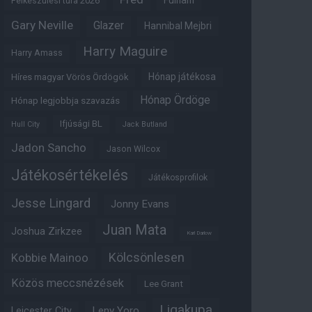
Fulham
Felkészülési túra 2026
Gary Neville
Glazer
Hannibal Mejbri
Harry Maguire
Harry Amass
Hónap játékosa
Híres magyar Vörös Ördögök
Hónap Ördöge
Hónap legjobbja szavazás
Ifjúsági BL
Hull City
Jack Butland
Jadon Sancho
Jason Wilcox
Játékosértékelés
Játékosprofilok
Jesse Lingard
Jonny Evans
Juan Mata
Joshua Zirkzee
Karl Darlow
Kölcsönlesen
Kobbie Mainoo
Közös meccsnézések
Lee Grant
Ligakupa
Leny Yoro
Leicester City