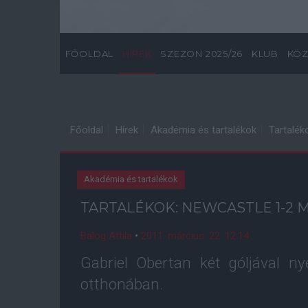
FŐOLDAL
HÍREK
SZEZON 2025/26
KLUB
KÖZ
Főoldal
Hírek
Akadémia és tartalékok
Tartalék
Akadémia és tartalékok
TARTALÉKOK: NEWCASTLE 1-2
Balog Attila
•
2011. március. 22. 12:14
Gabriel Obertan két góljával n
otthonában.