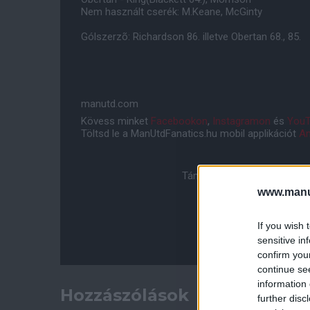
Nem használt cserék: M.Keane, McGinty
Gólszerzõ: Richardson 86. illetve Obertan 68., 85.
manutd.com
Kövess minket
Facebookon
,
Instagramon
és
YouT
Töltsd le a ManUtdFanatics.hu mobil applikációt
An
Támogasd adományoddal a 
www.manut
If you wish 
sensitive in
confirm you
continue se
information 
Hozzászólások
further disc