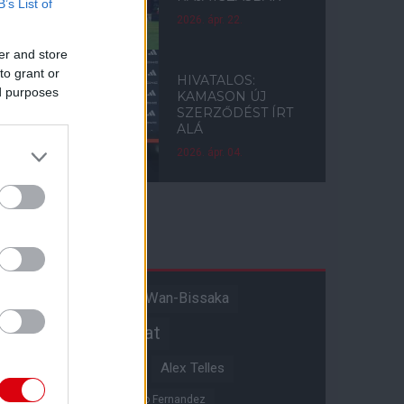
B’s List of
2026. ápr. 22.
er and store
to grant or
HIVATALOS:
ed purposes
KAMASON ÚJ
SZERZŐDÉST ÍRT
ALÁ
2026. ápr. 04.
Címkék
Aaron Wan-Bissaka
A hangadó
Akadémiai csapat
Alejandro Garnacho
Alex Telles
Altay Bayindir
Alvaro Fernandez