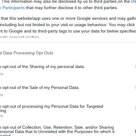
. This information may also be disclosed by us to third parties on the
IA
Participants
that may further disclose it to other third parties.
 that this website/app uses one or more Google services and may gath
including but not limited to your visit or usage behaviour. You may click 
 to Google and its third-party tags to use your data for below specifi
ogle consent section.
l Data Processing Opt Outs
o opt-out of the Sharing of my personal data.
In
o opt-out of the Sale of my Personal Data.
In
to opt-out of processing my Personal Data for Targeted
ing.
In
o opt-out of Collection, Use, Retention, Sale, and/or Sharing
ersonal Data that Is Unrelated with the Purposes for which it
lected.