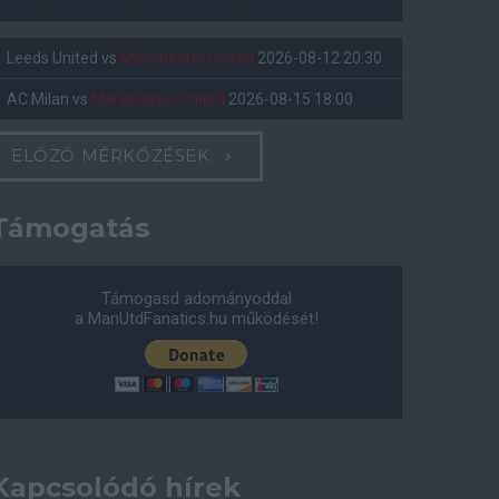
Leeds United
vs
Manchester United
2026-08-12 20:30
AC Milan
vs
Manchester United
2026-08-15 18:00
ELŐZŐ MÉRKŐZÉSEK
Támogatás
Támogasd adományoddal
a ManUtdFanatics.hu működését!
Kapcsolódó hírek