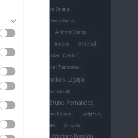
Amad Diallo
Andre Onana
Andreas Pereira
Andrey Santos
Angol válogatott
Anthony Elanga
Anthony Martial
Arsenal
Antony
Átigazolási Center
Aston Villa
Átigazolások
Axel Tuanzebe
Bajnokok Ligája
Ayden Heaven
Benjamin Sesko
Bournemouth
Bruno Fernandes
Brandon Williams
Bryan Mbeumo
Bryan Robson
Cardiff City
Casemiro
Chelsea
Chido Obi
Christian Eriksen
Cristiano Ronaldo