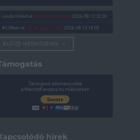
Leeds United
vs
Manchester United
2026-08-12 20:30
AC Milan
vs
Manchester United
2026-08-15 18:00
ELŐZŐ MÉRKŐZÉSEK
Támogatás
Támogasd adományoddal
a ManUtdFanatics.hu működését!
Kapcsolódó hírek