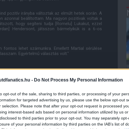
nd pozitív irányba változtak az elmúlt hetek során. A
en azonnal beállítottam. Ma nagyon pozitívak voltak a
tszott, hogy segíteni tudja [Romelu] Lukakut, ezzel
ordan] Hendersont, játsszon bármelyikük is a 6-os
fontos lehet számunkra. Emellett Martial sérülése
álasszam. Egyértelmű választás volt."
dfanatics.hu -
Do Not Process My Personal Information
ékezetes marad Rashfordnak, aki a klub ranglétráját
to opt-out of the sale, sharing to third parties, or processing of your per
formation for targeted advertising by us, please use the below opt-out s
tette hozzá.
r selection. Please note that after your opt-out request is processed y
eing interest-based ads based on personal information utilized by us or
lyi fiú, de ezt valószínűleg Önök sokkal jobban tudják,
disclosed to third parties prior to your opt-out. You may separately opt-
g hogy gólt lő a Liverpoolnak az Old Traffordon, nagyon
losure of your personal information by third parties on the IAB’s list of