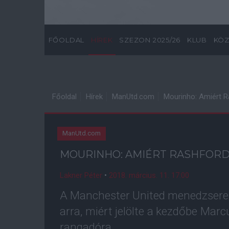
FŐOLDAL
HÍREK
SZEZON 2025/26
KLUB
KÖZ
Főoldal
Hírek
ManUtd.com
Mourinho: Amiért R
ManUtd.com
MOURINHO: AMIÉRT RASHFOR
Lakner Péter
•
2018. március. 11. 17:00
A Manchester United menedzsere
arra, miért jelölte a kezdőbe Marc
rangadóra.