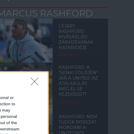
MARCUS RASHFORD
LEJÁRT
RASHFORD
KIVÁSÁRLÁSI
ZÁRADÉKÁNAK
HATÁRIDEJE
2026. júl. 17.
RASHFORD: A
"SENKI FÖLDJÉN"
JÁR A UNITED, AZ
ÁTALAKULÁS
MÉG EL SE
KEZDŐDÖTT
sonal or
2025. aug. 13.
ection to
ou may
 personal
RASHFORD: NEM
TUDOK ROSSZAT
out of the
MONDANI A
 downstream
UNITEDRŐL