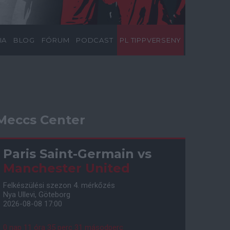
IA
BLOG
FÓRUM
PODCAST
PL TIPPVERSENY
Meccs Center
Paris Saint-Germain
vs
Manchester United
Felkészülési szezon 4. mérkőzés
Nya Ullevi, Göteborg
2026-08-08 17:00
0 nap 11 óra 35 perc 30 másodperc