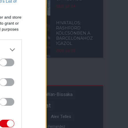
B’s List of
2025. júl. 24.
er and store
HIVATALOS:
to grant or
RASHFORD
ed purposes
KÖLCSÖNBEN A
BARCELONAHOZ
IGAZOL
2025. júl. 23.
Címkék
Aaron Wan-Bissaka
A hangadó
Akadémiai csapat
Alejandro Garnacho
Alex Telles
Altay Bayindir
Alvaro Fernandez