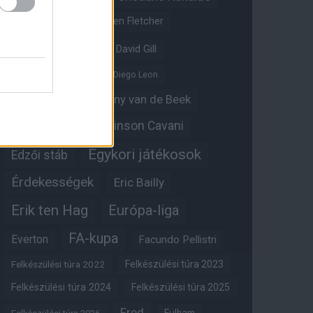
Crystal Palace
Darren Fletcher
David De Gea
David Gill
Dean Henderson
Diego Leon
Diogo Dalot
Donny van de Beek
Edinson Cavani
Ed Woodward
Egykori játékosok
Edzői stáb
Érdekességek
Eric Bailly
Erik ten Hag
Európa-liga
FA-kupa
Everton
Facundo Pellistri
Felkészülési túra 2022
Felkészülési túra 2023
Felkészülési túra 2024
Felkészülési túra 2025
Fred