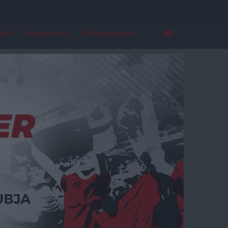
ldal
Regisztráció
Elfelejtett jelszó