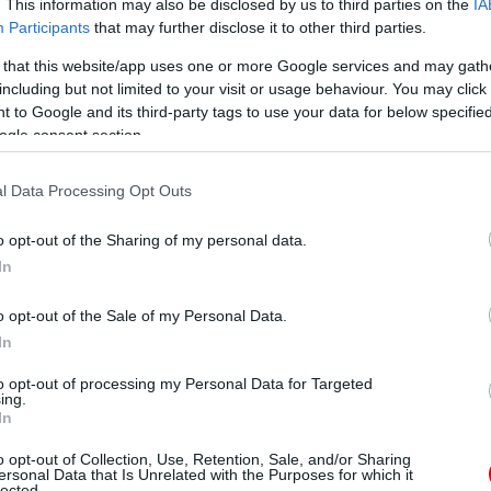
. This information may also be disclosed by us to third parties on the
IA
Participants
that may further disclose it to other third parties.
t veszi be a legszívesebben, akkor egészen biztos
 that this website/app uses one or more Google services and may gath
including but not limited to your visit or usage behaviour. You may click 
 to Google and its third-party tags to use your data for below specifi
ogle consent section.
ube-on is!
droidra
és
iOS-re
!
l Data Processing Opt Outs
ManUtdFanatics.hu működését!
o opt-out of the Sharing of my personal data.
In
o opt-out of the Sale of my Personal Data.
In
to opt-out of processing my Personal Data for Targeted
ing.
In
o opt-out of Collection, Use, Retention, Sale, and/or Sharing
ersonal Data that Is Unrelated with the Purposes for which it
lected.