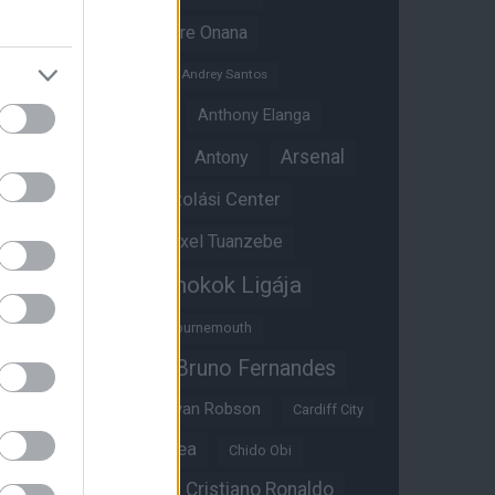
Amad Diallo
Andre Onana
Andreas Pereira
Andrey Santos
Angol válogatott
Anthony Elanga
Anthony Martial
Arsenal
Antony
Átigazolási Center
Aston Villa
Átigazolások
Axel Tuanzebe
Bajnokok Ligája
Ayden Heaven
Benjamin Sesko
Bournemouth
Bruno Fernandes
Brandon Williams
Bryan Mbeumo
Bryan Robson
Cardiff City
Casemiro
Chelsea
Chido Obi
Christian Eriksen
Cristiano Ronaldo