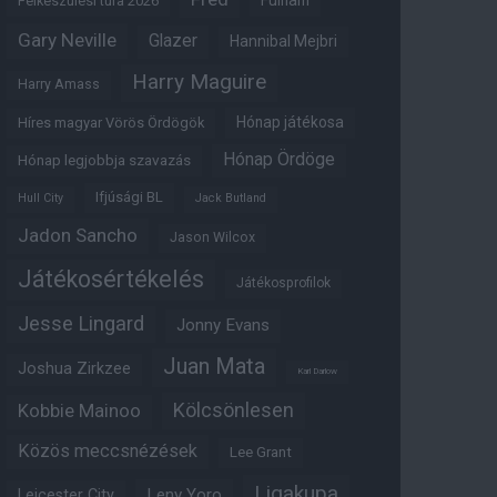
Fulham
Felkészülési túra 2026
Gary Neville
Glazer
Hannibal Mejbri
Harry Maguire
Harry Amass
Hónap játékosa
Híres magyar Vörös Ördögök
Hónap Ördöge
Hónap legjobbja szavazás
Ifjúsági BL
Hull City
Jack Butland
Jadon Sancho
Jason Wilcox
Játékosértékelés
Játékosprofilok
Jesse Lingard
Jonny Evans
Juan Mata
Joshua Zirkzee
Karl Darlow
Kölcsönlesen
Kobbie Mainoo
Közös meccsnézések
Lee Grant
Ligakupa
Leny Yoro
Leicester City