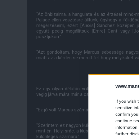
"Az önbizalma, a hangulata és az érzései mind-mi
Palace ellen vesztésre álltunk, úgyhogy a félidőb
megérzéseim, ezért [Alexis] Sanchez középen já
együtt pedig megállítsuk [Emre] Cant vagy [J
posztjukon."
"Azt gondoltam, hogy Marcus sebessége nagyon 
miatt az a kérdés se merült fel, hogy melyiküket v
www.manut
Ez egy olyan délután volt, amely még sokáig eml
végig járva mára már a csapat egyik húzóneve.
If you wish 
sensitive in
"Ez jó volt Marcus számára, ahogyan nekünk is" - 
confirm you
continue se
"Szerintem ez nagyon különleges volt neki. Ő egy he
information 
mint én. Helyi srác, a klub akadémiájáról, az pedi
further disc
különleges számára."