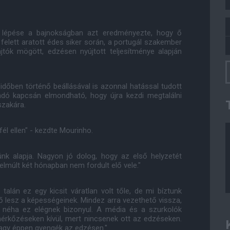
a lépése a bajnokságban azt eredményezte, hogy ő
felett aratott édes siker során, a portugál szakember
jtók mögött, edzésen nyújtott teljesítménye alapján
lidőben történő beállásával is azonnal hatással tudott
madó kapcsán elmondható, hogy újra kezdi megtalálni
szakára.
él ellen" - kezdte Mourinho.
ünk alapja. Nagyon jó dolog, hogy az első helyzetét
 elmúlt két hónapban nem fordult elő vele."
talán ez egy kicsit váratlan volt tőle, de mi bíztunk
 lesz a képességeinek. Mindez arra vezethető vissza,
 néha ez elégnek bizonyul. A média és a szurkolók
érkőzéseken kívül, mert nincsenek ott az edzéseken.
vagy éppen gyengék az edzésen."