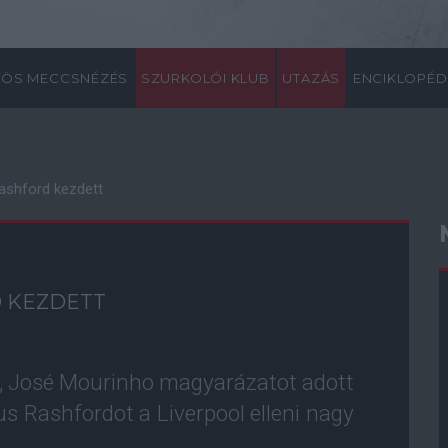
ÖS MECCSNÉZÉS
SZURKOLÓI KLUB
UTAZÁS
ENCIKLOPÉD
ashford kezdett
D KEZDETT
, José Mourinho magyarázatot adott
us Rashfordot a Liverpool elleni nagy