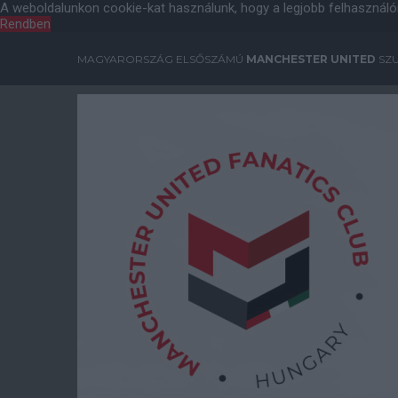
A weboldalunkon cookie-kat használunk, hogy a legjobb felhasználó
Rendben
MAGYARORSZÁG ELSŐSZÁMÚ
MANCHESTER UNITED
SZU