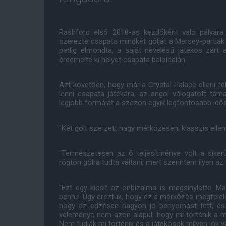
Rashford első 2018-as kezdőként való pályár
szerezte csapata mindkét gólját a Mersey-partiak 
pedig elmondta, a saját nevelésű játékos zárt a
érdemelte ki helyét csapata baloldalán.
Azt követően, hogy már a Crystal Palace elleni fé
lenni csapata játékára, az angol válogatott tá
legjobb formáját a szezon egyik legfontosabb idő
"Két gólt szerzett nagy mérkőzésen, klasszis ellenf
"Természetesen az ő teljesítménye volt a siker
rögtön gólra tudta váltani, mert szerintem ilyen az
"Ezt egy kicsit az önbizalma is megsínylette. Ma 
benne. Úgy éreztük, hogy ez a mérkőzés megfelelő
hogy az edzésen nagyon jó benyomást tett, és
véleménye nem azon alapul, hogy mi történik a m
Nem tudják mi történik és a játékosok milyen jók 