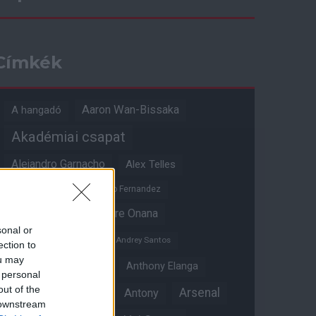
Címkék
Aaron Wan-Bissaka
A hangadó
Akadémiai csapat
Alejandro Garnacho
Alex Telles
Altay Bayindir
Alvaro Fernandez
Amad Diallo
Andre Onana
sonal or
Andreas Pereira
Andrey Santos
ection to
ou may
Angol válogatott
Anthony Elanga
 personal
out of the
Anthony Martial
Arsenal
Antony
 downstream