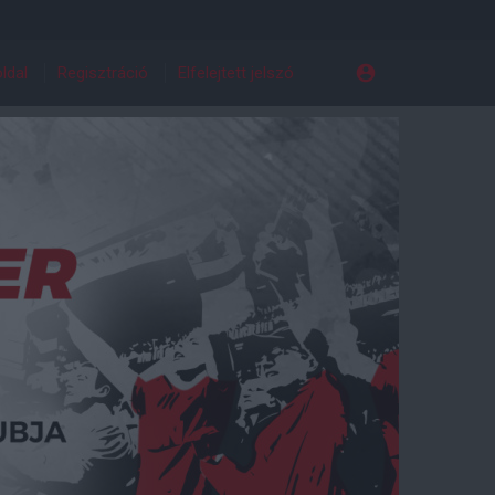
ldal
Regisztráció
Elfelejtett jelszó