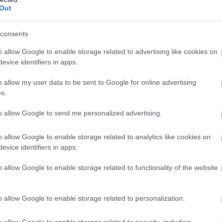
Out
consents
o allow Google to enable storage related to advertising like cookies on
evice identifiers in apps.
o allow my user data to be sent to Google for online advertising
s.
ság is. Mit gondolsz a 2018-as, oroszországi
to allow Google to send me personalized advertising.
yorsan csak lehet, visszatérjek a Unitedben, és hogy
 ott lehetnék a világbajnokságon. Amint klub szinten
om a világbajnoki szereplés kivívása lesz. Hihetetlen
o allow Google to enable storage related to analytics like cookies on
ző világbajnokságon, leginkább a balszerencsének
evice identifiers in apps.
hogy ezúttal szerencsésebben alakul a csapat sorsa,
jd a csapattal a világbajnoki címet. A hazámban ez
o allow Google to enable storage related to functionality of the website
így nagyon jó csapatnak kell lenni ahhoz, hogy
o allow Google to enable storage related to personalization.
szág is ott lesz majd. De nekünk olyan csapatunk van,
o allow Google to enable storage related to security, including