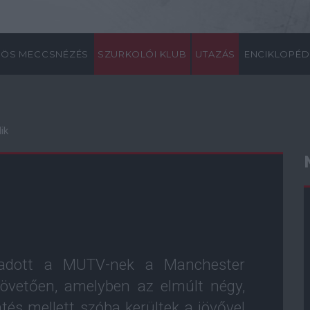
ÖS MECCSNÉZÉS
SZURKOLÓI KLUB
UTAZÁS
ENCIKLOPÉD
ik
t adott a MUTV-nek a Manchester
 követően, amelyben az elmúlt négy,
tés mellett szóba kerültek a jövővel