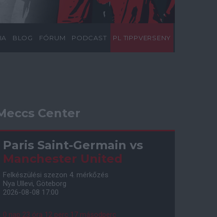
IA
BLOG
FÓRUM
PODCAST
PL TIPPVERSENY
Meccs Center
Paris Saint-Germain
vs
Manchester United
Felkészülési szezon 4. mérkőzés
Nya Ullevi, Göteborg
2026-08-08 17:00
0 nap 23 óra 12 perc 16 másodperc