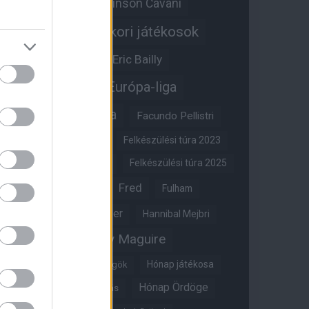
Edinson Cavani
Ed Woodward
Egykori játékosok
Edzői stáb
Érdekességek
Eric Bailly
Erik ten Hag
Európa-liga
FA-kupa
Everton
Facundo Pellistri
Felkészülési túra 2022
Felkészülési túra 2023
Felkészülési túra 2024
Felkészülési túra 2025
Fred
Fulham
Felkészülési túra 2026
Gary Neville
Glazer
Hannibal Mejbri
Harry Maguire
Harry Amass
Hónap játékosa
Híres magyar Vörös Ördögök
Hónap Ördöge
Hónap legjobbja szavazás