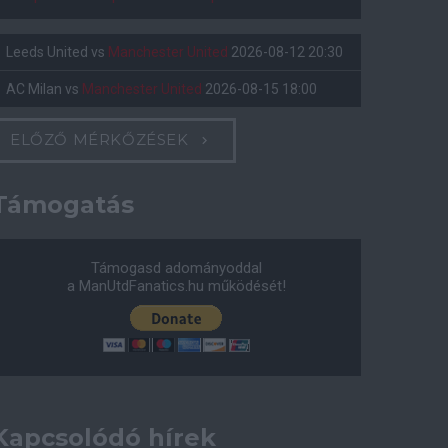
Leeds United
vs
Manchester United
2026-08-12 20:30
AC Milan
vs
Manchester United
2026-08-15 18:00
ELŐZŐ MÉRKŐZÉSEK
Támogatás
Támogasd adományoddal
a ManUtdFanatics.hu működését!
Kapcsolódó hírek