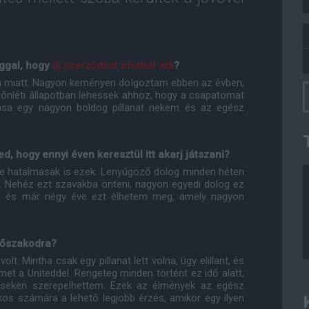
ággal, hogy
új szerződést írhattál alá
?
 miatt. Nagyon keményen dolgoztam ebben az évben,
erőnléti állapotban lehessek ahhoz, hogy a csapatomat
ása egy nagyon boldog pillanat nekem és az egész
d, hogy ennyi éven keresztül itt akarj játszani?
re hatalmasak is ezek. Lenyűgöző dolog minden héten
i. Nehéz ezt szavakba önteni, nagyon egyedi dolog ez
 és már négy éve ezt élhetem meg, amely nagyon
időszakodra?
lt. Mintha csak egy pillanat lett volna, úgy elillant, és
et a Uniteddel. Rengeteg minden történt ez idő alatt,
éseken szerepelhettem. Ezek az élmények az egész
kos számára a lehető legjobb érzés, amikor egy ilyen