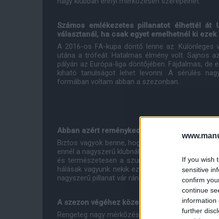
nagy klubban ennyi mérkőzésen szerepelhet.
Számos emlékezetes pillanatot élhettél át 
választanál, ha csak egyet emelhetnél ki ezek
A 2016-os FA-kupa döntő lenne az. Különleges 
utána a trófeát. Hatalmas élmény volt. Sajnos 
pályán az Európa-liga döntőjében. Fájdalmas, de e
kiható tanulságot lehet levonni. A sérülés na
formában voltam abban a szezonban.
Abban azért reménykedhetsz, hogy még számta
www.manut
Biztos vagyok benne, hogy lesz is. Ezért írtam al
ennél a nagyszerű klubnál játszani. Nagy hittel 
If you wish 
és természetesen a szurkolók irányába is, akik
hálásak vagyunk nekik ezért. Egyértelműen meg 
sensitive in
nagyszerű pillanat vár ránk az itt töltendő időm alat
confirm you
continue se
information 
A szezon végéhez közeledve mennyire szeretné
further disc
Rengeteg nagy mérkőzés vár még ránk. Alig várom,