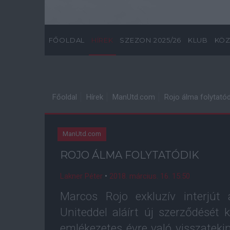
FŐOLDAL
HÍREK
SZEZON 2025/26
KLUB
KÖZ
Főoldal
Hírek
ManUtd.com
Rojo álma folytatód
ManUtd.com
ROJO ÁLMA FOLYTATÓDIK
Lakner Péter
•
2018. március. 16. 15:50
Marcos Rojo exkluzív interjú
Uniteddel aláírt új szerződését
emlékezetes évre való visszatekin