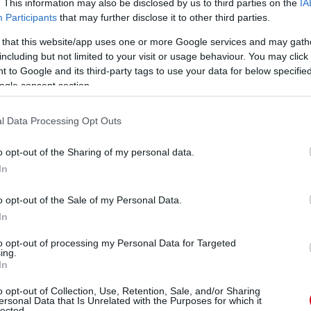
. This information may also be disclosed by us to third parties on the
IA
tetlenül szenvedek, hogy újra magamra húzhassam a
Participants
that may further disclose it to other third parties.
dolgozom azért, hogy erre minél hamarabb újra sor
 that this website/app uses one or more Google services and may gath
including but not limited to your visit or usage behaviour. You may click 
 to Google and its third-party tags to use your data for below specifi
ogle consent section.
l Data Processing Opt Outs
o opt-out of the Sharing of my personal data.
In
o opt-out of the Sale of my Personal Data.
In
to opt-out of processing my Personal Data for Targeted
ing.
In
o opt-out of Collection, Use, Retention, Sale, and/or Sharing
ersonal Data that Is Unrelated with the Purposes for which it
lected.