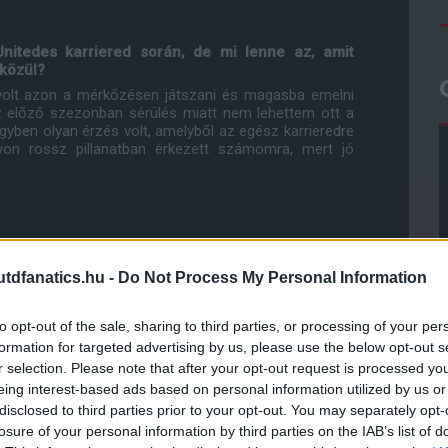
Unitedes karriered során, de mi lenne az, amit
 közül?
volt azon a mérkőzésen játszani és magasba emelni
az előző szezonban sérülés miatt nem lehettem ott a
gyben olyan érzés volt, amelyből az egész karrieredre
gyon rossz pillanatban érkezett számomra, mert jó
lan hasonló élményben lehet részed...
dfanatics.hu -
Do Not Process My Personal Information
á az új szerződésemet, és ezért szeretnék továbbra is
és önbizalommal rendelkezem a klubnál dolgozó emberek
to opt-out of the sale, sharing to third parties, or processing of your per
 folyamatosan a támogatásukról biztosítanak. Nagyon
vagyok róla győződve, hogy még számtalan trófea és
formation for targeted advertising by us, please use the below opt-out s
t.
r selection. Please note that after your opt-out request is processed y
eing interest-based ads based on personal information utilized by us or
disclosed to third parties prior to your opt-out. You may separately opt-
l már újra a pályán lenni?
losure of your personal information by third parties on the IAB’s list of
 hogy újra 100 százalékos erőnléti állapotba kerüljek