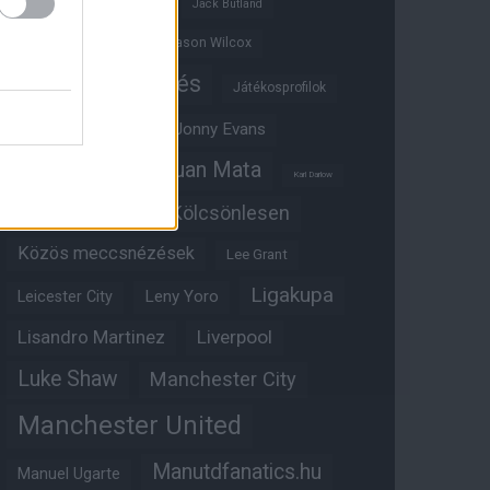
Ifjúsági BL
Hull City
Jack Butland
Jadon Sancho
Jason Wilcox
Játékosértékelés
Játékosprofilok
Jesse Lingard
Jonny Evans
Juan Mata
Joshua Zirkzee
Karl Darlow
Kölcsönlesen
Kobbie Mainoo
Közös meccsnézések
Lee Grant
Ligakupa
Leny Yoro
Leicester City
Lisandro Martinez
Liverpool
Luke Shaw
Manchester City
Manchester United
Manutdfanatics.hu
Manuel Ugarte