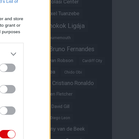
Átigazolási Center
B’s List of
Aston Villa
Átigazolások
Axel Tuanzebe
er and store
Bajnokok Ligája
to grant or
Ayden Heaven
ed purposes
Benjamin Sesko
Bournemouth
Bruno Fernandes
Brandon Williams
Bryan Mbeumo
Bryan Robson
Cardiff City
Casemiro
Chelsea
Chido Obi
Christian Eriksen
Cristiano Ronaldo
Crystal Palace
Darren Fletcher
David De Gea
David Gill
Dean Henderson
Diego Leon
Diogo Dalot
Donny van de Beek