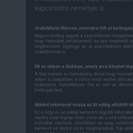
kapcsolatos reményei is...
Gratulálunk Marcos, mennyire tölt el boldogs
Nagyon boldog vagyok a szerződésem megújítása
hogy felépüljek sérülésemből, és újra megfelelő 
segíthessem. Úgyhogy az új szerződésem aláír
családomnak is.
Mi az ebben a klubban, amely arra késztet tége
A klub mérete és formátuma, illetve hogy mennyi
ebben a csapatban, a vörös mezt viselve játszan
számomra. Gyerekkorom óta ez volt az álmom,
boldoggá tesz.
Miként tekintenél vissza az itt eddig eltöltött 
Ez a négy év az eddigi karrierem legjobb időszaka vo
mintha csak tegnap írtam volna alá a szerződésem
trófeákat nyertünk, döntőkben és nagy mérkőz
karriered és életed során megmaradnak. Egy játé