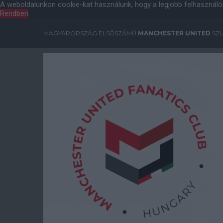
A weboldalunkon cookie-kat használunk, hogy a legjobb felhasználó
Rendben
MAGYARORSZÁG ELSŐSZÁMÚ
MANCHESTER UNITED
SZU