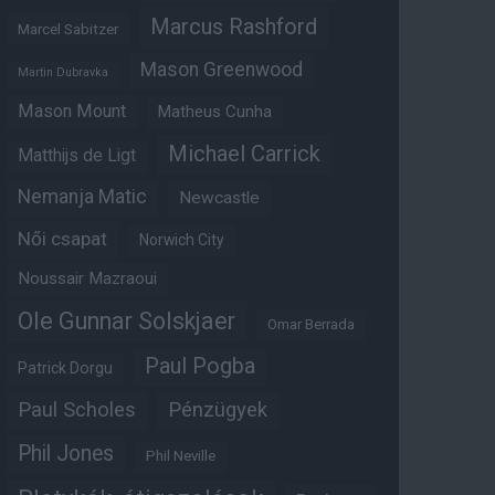
Marcus Rashford
Marcel Sabitzer
Mason Greenwood
Martin Dubravka
Mason Mount
Matheus Cunha
Michael Carrick
Matthijs de Ligt
Nemanja Matic
Newcastle
Női csapat
Norwich City
Noussair Mazraoui
Ole Gunnar Solskjaer
Omar Berrada
Paul Pogba
Patrick Dorgu
Paul Scholes
Pénzügyek
Phil Jones
Phil Neville