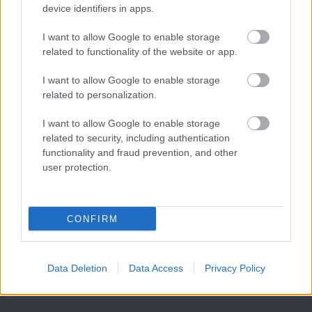
device identifiers in apps.
Meccs Center
I want to allow Google to enable storage
related to functionality of the website or app.
Paris Saint-Germain
vs
I want to allow Google to enable storage
related to personalization.
Manchester United
I want to allow Google to enable storage
Felkészülési szezon 4. mérkőzés
related to security, including authentication
Nya Ullevi, Göteborg
functionality and fraud prevention, and other
2026-08-08 17:00
user protection.
Leeds United
vs
Manchester United
2026-08-12 20:30
CONFIRM
AC Milan
vs
Manchester United
2026-08-15 18:00
Data Deletion
Data Access
Privacy Policy
ELŐZŐ MÉRKŐZÉSEK