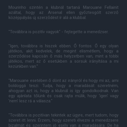
Mourinho szintén a klubnál tartaná Marouane Fellainit
azáltal, hogy az Arsenal ellen győztesgólt szerző
középpályás új szerződést ír alá a klubbal.
"Továbbra is pozitív vagyok" - fejtegette a menedzser.
"Igen, továbbra is hiszek ebben. Ő fontos. Ő egy olyan
játékos, akit kedvelek, de megint elismétlem, hogy a
szerződése kapcsán ő más helyzetben van, mint a többi
játékos, mert az ő esetükben a sorsuk irányítása a mi
kezünkben van."
"Marouane esetében ő dönt az irányról és hogy mi az, ami
boldoggá teszi. Tudja, hogy a maradását szeretném,
ahogyan azt is, hogy a klubnál is így gondolkodnak. Van
egy ajánlata tőlünk és csak rajta múlik, hogy 'igen' vagy
'nem' lesz rá a válasza."
"Továbbra is pozitívan tekintek az ügyre, mert tudom, hogy
szeret itt lenni. Érzem, hogy szereti élvezni a menedzsere
bizalmát és szerintem jó esély van a maradására. De ha