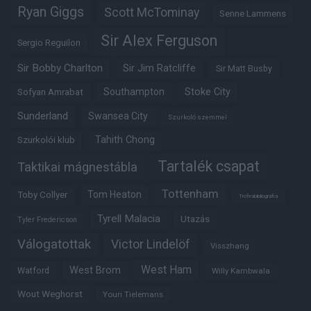
Ryan Giggs
Scott McTominay
Senne Lammens
Sir Alex Ferguson
Sergio Reguilon
Sir Bobby Charlton
Sir Jim Ratcliffe
Sir Matt Busby
Southampton
Stoke City
Sofyan Amrabat
Sunderland
Swansea City
Szurkoló szemmel
Tahith Chong
Szurkolói klub
Tartalék csapat
Taktikai mágnestábla
Tottenham
Tom Heaton
Toby Collyer
Trófeabibliográfia
Tyrell Malacia
Utazás
Tyler Fredericson
Válogatottak
Victor Lindelöf
Visszhang
West Ham
West Brom
Watford
Willy Kambwala
Wout Weghorst
Youri Tielemans