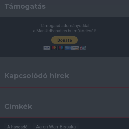
Támogatás
Támogasd adományoddal
a ManUtdFanatics.hu működését!
Kapcsolódó hírek
Címkék
Aaron Wan-Bissaka
A hangadó