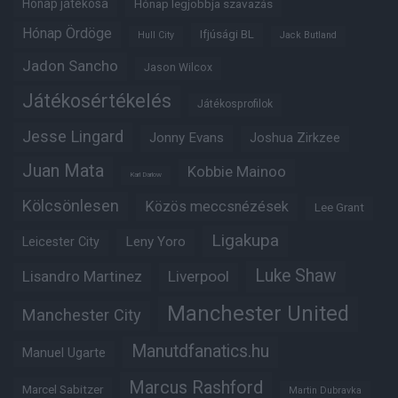
Hónap játékosa
Hónap legjobbja szavazás
Hónap Ördöge
Ifjúsági BL
Hull City
Jack Butland
Jadon Sancho
Jason Wilcox
Játékosértékelés
Játékosprofilok
Jesse Lingard
Jonny Evans
Joshua Zirkzee
Juan Mata
Kobbie Mainoo
Karl Darlow
Kölcsönlesen
Közös meccsnézések
Lee Grant
Ligakupa
Leny Yoro
Leicester City
Luke Shaw
Lisandro Martinez
Liverpool
Manchester United
Manchester City
Manutdfanatics.hu
Manuel Ugarte
Marcus Rashford
Marcel Sabitzer
Martin Dubravka