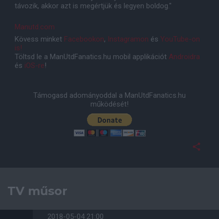
távozik, akkor azt is megértjük és legyen boldog."
Manutd.com
Kövess minket
Facebookon
,
Instagramon
és
YouTube-on
is!
Töltsd le a ManUtdFanatics.hu mobil applikációt
Androidra
és
iOS-re
!
Támogasd adományoddal a ManUtdFanatics.hu
működését!
TV műsor
2018-05-04 21:00