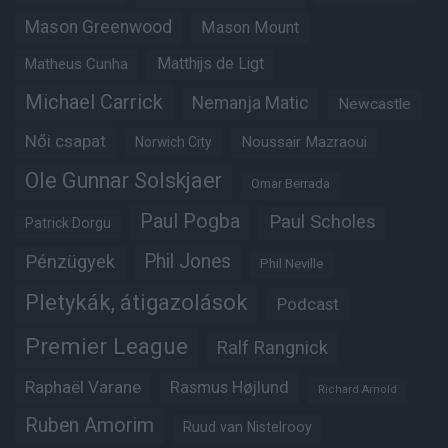
Mason Greenwood
Mason Mount
Matheus Cunha
Matthijs de Ligt
Michael Carrick
Nemanja Matic
Newcastle
Női csapat
Noussair Mazraoui
Norwich City
Ole Gunnar Solskjaer
Omar Berrada
Paul Pogba
Paul Scholes
Patrick Dorgu
Phil Jones
Pénzügyek
Phil Neville
Pletykák, átigazolások
Podcast
Premier League
Ralf Rangnick
Raphaël Varane
Rasmus Højlund
Richard Arnold
Ruben Amorim
Ruud van Nistelrooy