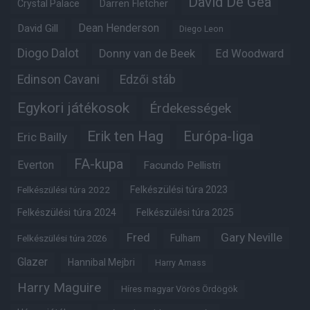
David De Gea
Crystal Palace
Darren Fletcher
Dean Henderson
David Gill
Diego Leon
Diogo Dalot
Donny van de Beek
Ed Woodward
Edinson Cavani
Edzői stáb
Egykori játékosok
Érdekességek
Erik ten Hag
Európa-liga
Eric Bailly
FA-kupa
Everton
Facundo Pellistri
Felkészülési túra 2022
Felkészülési túra 2023
Felkészülési túra 2024
Felkészülési túra 2025
Fred
Gary Neville
Fulham
Felkészülési túra 2026
Glazer
Hannibal Mejbri
Harry Amass
Harry Maguire
Híres magyar Vörös Ördögök