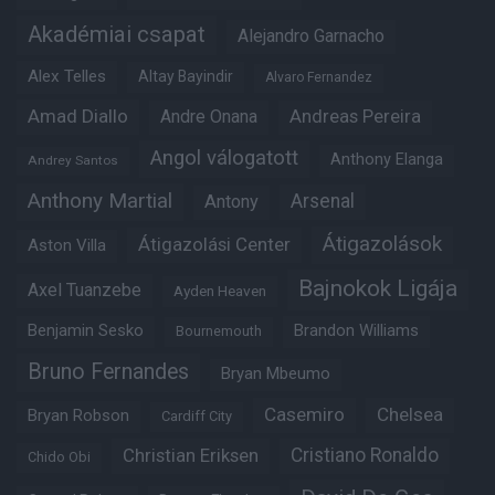
Akadémiai csapat
Alejandro Garnacho
Alex Telles
Altay Bayindir
Alvaro Fernandez
Amad Diallo
Andre Onana
Andreas Pereira
Angol válogatott
Anthony Elanga
Andrey Santos
Anthony Martial
Arsenal
Antony
Átigazolások
Átigazolási Center
Aston Villa
Bajnokok Ligája
Axel Tuanzebe
Ayden Heaven
Benjamin Sesko
Brandon Williams
Bournemouth
Bruno Fernandes
Bryan Mbeumo
Casemiro
Chelsea
Bryan Robson
Cardiff City
Christian Eriksen
Cristiano Ronaldo
Chido Obi