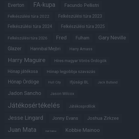
FA-kupa
Everton
Facundo Pellistri
Felkészülési túra 2022
Felkészülési túra 2023
Felkészülési túra 2024
Felkészülési túra 2025
Fred
Gary Neville
Fulham
Felkészülési túra 2026
Glazer
Hannibal Mejbri
Harry Amass
Harry Maguire
Híres magyar Vörös Ördögök
Hónap játékosa
Hónap legjobbja szavazás
Hónap Ördöge
Ifjúsági BL
Hull City
Jack Butland
Jadon Sancho
Jason Wilcox
Játékosértékelés
Játékosprofilok
Jesse Lingard
Jonny Evans
Joshua Zirkzee
Juan Mata
Kobbie Mainoo
Karl Darlow