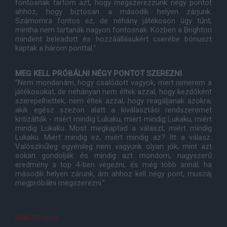
fontosnak tartom azt, hogy megszerezzünk négy pontot
ahhoz, hogy biztosan a második helyen zárjunk.
Számomra fontos ez, de néhány játékoson úgy tűnt,
mintha nem tartanák nagyon fontosnak. Közben a Brighton
mindent beleadott és hozzáállásukért cserébe bónuszt
kaptak a három ponttal."
MEG KELL PRÓBÁLNI NÉGY PONTOT SZEREZNI
"Nem mondanám, hogy csalódott vagyok, mert ismerem a
játékosokat, de néhányan nem éltek azzal, hogy kezdőként
szerepelhettek, nem éltek azzal, hogy reagáljanak azokra,
akik egész szezon alatt a kiválasztási rendszeremet
kritizálták - miért mindig Lukaku, miért mindig Lukaku, miért
mindig Lukaku. Most megkaptad a választ, miért mindig
Lukaku. Miért mindig ez, miért mindig az? Itt a válasz.
Valószínűleg egyénileg nem vagyunk olyan jók, mint azt
sokan gondolják és mindig azt mondom, nagyszerű
eredmény a top 4-ben végezni, és még több annál, ha
második helyen zárunk, ám ahhoz kell négy pont, muszáj
megpróbálni megszerezni."
ManUtd.com