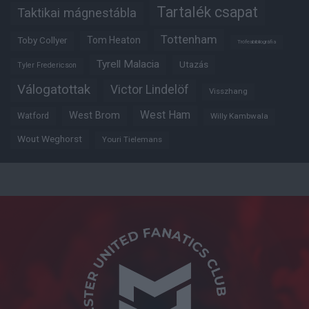
Tartalék csapat
Taktikai mágnestábla
Tottenham
Tom Heaton
Toby Collyer
Trófeabibliográfia
Tyrell Malacia
Utazás
Tyler Fredericson
Válogatottak
Victor Lindelöf
Visszhang
West Ham
West Brom
Watford
Willy Kambwala
Wout Weghorst
Youri Tielemans