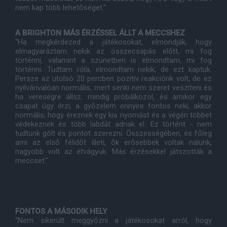
nem kap több lehetőséget."
A BRIGHTON MÁS ÉRZÉSSEL ÁLLT A MECCSHEZ
"Ha megkérdezed a játékosokat, elmondják, hogy
elmagyaráztam nekik az összecsapás előtt, mi fog
történni, valamint a szünetben is elmondtam, mi fog
történni. Tudtam róla, elmondtam nekik, de ezt kaptuk.
Persze az utolsó 20 percben pozitív reakciónk volt, de ez
nyilvánvalóan normális, mert senki nem szeret veszíteni és
ha vereségre állsz, mindig próbálkozol, és amikor egy
csapat úgy érzi, a győzelem ennyire fontos neki, akkor
normális, hogy éreznek egy kis nyomást és a végén többet
védekeznek és több labdát adnak el. Ez történt - nem
tudtunk gólt és pontot szerezni. Összességében, és főleg
ami az első félidőt illeti, ők erősebbek voltak nálunk,
nagyobb volt az étvágyuk. Más érzésekkel játszották a
meccset."
FONTOS A MÁSODIK HELY
"Nem sikerült meggyőzni a játékosokat arról, hogy