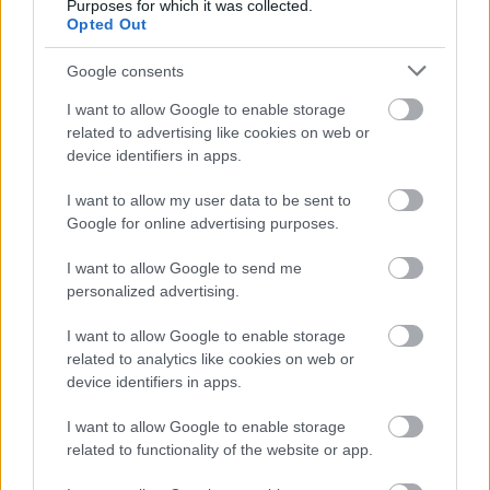
Purposes for which it was collected.
Opted Out
Google consents
I want to allow Google to enable storage
related to advertising like cookies on web or
device identifiers in apps.
I want to allow my user data to be sent to
Google for online advertising purposes.
I want to allow Google to send me
Meccs Center
personalized advertising.
I want to allow Google to enable storage
Paris Saint-Germain
vs
related to analytics like cookies on web or
device identifiers in apps.
Manchester United
I want to allow Google to enable storage
Felkészülési szezon 4. mérkőzés
related to functionality of the website or app.
Nya Ullevi, Göteborg
2026-08-08 17:00