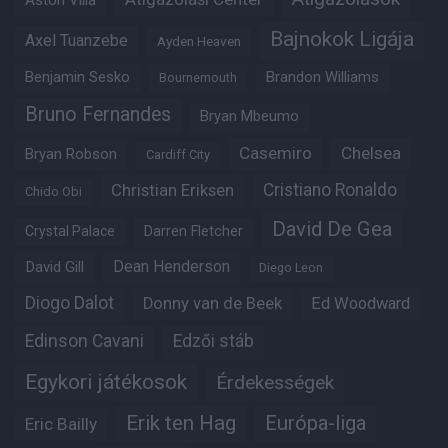
Aston Villa
Bajnokok Ligája
Axel Tuanzebe
Ayden Heaven
Benjamin Sesko
Brandon Williams
Bournemouth
Bruno Fernandes
Bryan Mbeumo
Casemiro
Chelsea
Bryan Robson
Cardiff City
Christian Eriksen
Cristiano Ronaldo
Chido Obi
David De Gea
Crystal Palace
Darren Fletcher
Dean Henderson
David Gill
Diego Leon
Diogo Dalot
Donny van de Beek
Ed Woodward
Edinson Cavani
Edzői stáb
Egykori játékosok
Érdekességek
Erik ten Hag
Európa-liga
Eric Bailly