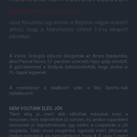
Balog Attila
•
2018. május. 05. 06:21
Jose Mourinho úgy érezte, a Brighton vágya vezetett
ahhoz, hogy a Manchester United 1-0-ra kikapott
pénteken.
A Vörös Ördögök először látogattak az Amex Stadiumba,
ahol Pascal Gross 57. percben szerzett fejes gólja döntött.
A győzelemmel a Sirályok bebiztosították, hogy jövőre is
PL-tagok legyenek.
A menedzser a találkozó után a Sky Sports-nak
nyilatkozott...
NEM VOLTUNK ELÉG JÓK
"Nem elég jó, mert akik váltottak másokat ezen a
meccsen, nem teljesítettek jó szinten, és amikor egyenként
nincsenek jó teljesítmények, úgy nehéz a csapatnak is jót
nyújtania. Talán most megérted, egyesek miért játszanak
többet másoknál, és nem kérdezed, hogy A, B vagy C miért