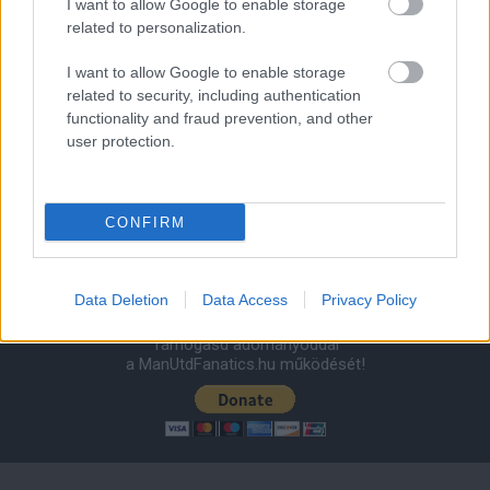
I want to allow Google to enable storage
related to personalization.
1 nap 12 óra 2 perc 33 másodperc
I want to allow Google to enable storage
related to security, including authentication
Leeds United
vs
Manchester United
2026-08-12 20:30
functionality and fraud prevention, and other
AC Milan
vs
Manchester United
2026-08-15 18:00
user protection.
ELŐZŐ MÉRKŐZÉSEK
CONFIRM
Támogatás
Data Deletion
Data Access
Privacy Policy
Támogasd adományoddal
a ManUtdFanatics.hu működését!