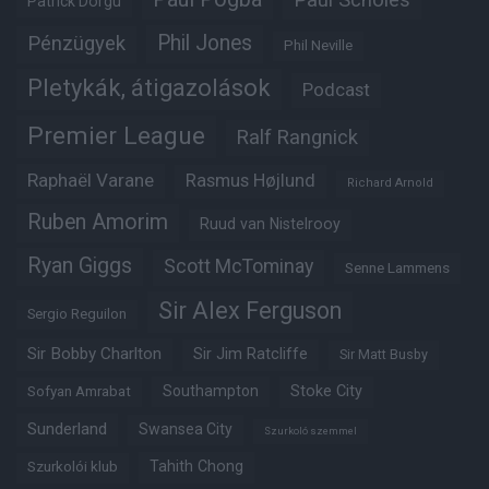
Patrick Dorgu
Phil Jones
Pénzügyek
Phil Neville
Pletykák, átigazolások
Podcast
Premier League
Ralf Rangnick
Raphaël Varane
Rasmus Højlund
Richard Arnold
Ruben Amorim
Ruud van Nistelrooy
Ryan Giggs
Scott McTominay
Senne Lammens
Sir Alex Ferguson
Sergio Reguilon
Sir Bobby Charlton
Sir Jim Ratcliffe
Sir Matt Busby
Southampton
Stoke City
Sofyan Amrabat
Sunderland
Swansea City
Szurkoló szemmel
Tahith Chong
Szurkolói klub