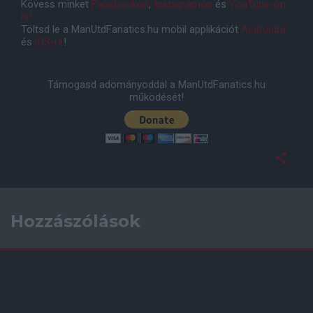
Kövess minket
Facebookon
,
Instagramon
és
YouTube-on
is!
Töltsd le a ManUtdFanatics.hu mobil applikációt
Androidra
és
iOS-re
!
Támogasd adományoddal a ManUtdFanatics.hu
működését!
Hozzászólások