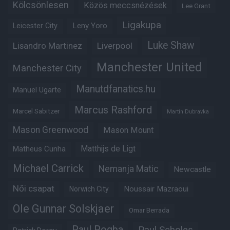
Kölcsönlesen
Közös meccsnézések
Lee Grant
Ligakupa
Leny Yoro
Leicester City
Luke Shaw
Lisandro Martinez
Liverpool
Manchester United
Manchester City
Manutdfanatics.hu
Manuel Ugarte
Marcus Rashford
Marcel Sabitzer
Martin Dubravka
Mason Greenwood
Mason Mount
Matheus Cunha
Matthijs de Ligt
Michael Carrick
Nemanja Matic
Newcastle
Női csapat
Noussair Mazraoui
Norwich City
Ole Gunnar Solskjaer
Omar Berrada
Paul Pogba
Paul Scholes