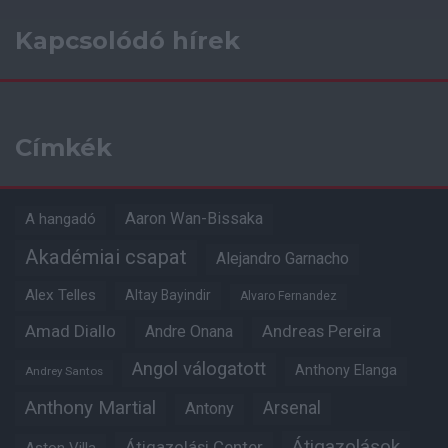
Kapcsolódó hírek
Címkék
Aaron Wan-Bissaka
A hangadó
Akadémiai csapat
Alejandro Garnacho
Alex Telles
Altay Bayindir
Alvaro Fernandez
Amad Diallo
Andre Onana
Andreas Pereira
Angol válogatott
Anthony Elanga
Andrey Santos
Anthony Martial
Arsenal
Antony
Átigazolások
Átigazolási Center