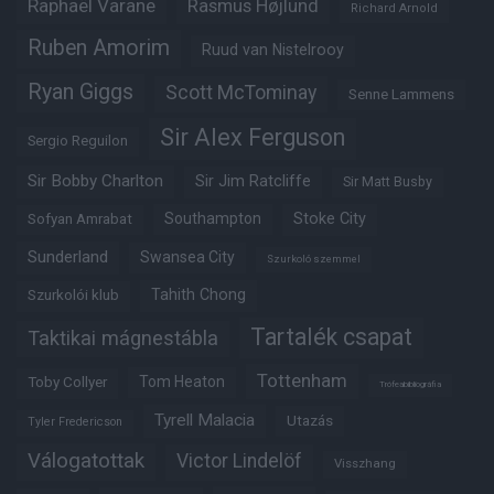
Raphaël Varane
Rasmus Højlund
Richard Arnold
Ruben Amorim
Ruud van Nistelrooy
Ryan Giggs
Scott McTominay
Senne Lammens
Sir Alex Ferguson
Sergio Reguilon
Sir Bobby Charlton
Sir Jim Ratcliffe
Sir Matt Busby
Southampton
Stoke City
Sofyan Amrabat
Sunderland
Swansea City
Szurkoló szemmel
Tahith Chong
Szurkolói klub
Tartalék csapat
Taktikai mágnestábla
Tottenham
Tom Heaton
Toby Collyer
Trófeabibliográfia
Tyrell Malacia
Utazás
Tyler Fredericson
Válogatottak
Victor Lindelöf
Visszhang