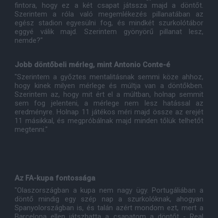
fintora, hogy ez a két csapat játssza majd a döntőt.
Szerintem a róla való megemlékezés pillanatában az
egész stadion egyesülni fog, és mindkét szurkolótábor
eggyé válik majd. Szerintem gyönyörű pillanat lesz,
nemde?"
Jobb döntőbeli mérleg, mint Antonio Conte-é
"Szerintem a győztes mentalitásnak semmi köze ahhoz,
hogy kinek milyen mérlege és múltja van a döntőkben.
Szerintem az, hogy mit ért el a múltban, holnap semmit
sem fog jelenteni, a mérlege nem lesz hatással az
eredményre. Holnap 11 játékos méri majd össze az erejét
11 másikkal, és megpróbálnak majd minden tőlük telhetőt
megtenni."
Az FA-kupa fontossága
"Olaszországban a kupa nem nagy ügy. Portugáliában a
döntő mindig egy szép nap a szurkolóknak, ahogyan
Spanyolországban is, és talán azért mondom ezt, mert a
Barcelona ellen játszhatta a csapatom a döntőt - Real