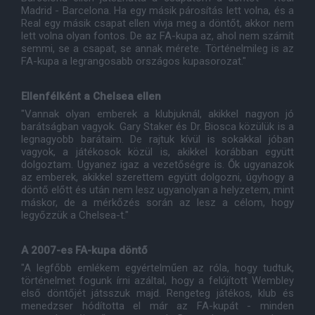
Madrid - Barcelona. Ha egy másik párosítás lett volna, és a
Real egy másik csapat ellen vívja meg a döntőt, akkor nem
lett volna olyan fontos. De az FA-kupa az, ahol nem számít
semmi, se a csapat, se annak mérete. Történelmileg is az
FA-kupa a legrangosabb országos kupasorozat."
Ellenfélként a Chelsea ellen
"Vannak olyan emberek a klubjuknál, akikkel nagyon jó
barátságban vagyok. Gary Staker és Dr. Biosca közülük is a
legnagyobb barátaim. De rajtuk kívül is sokakkal jóban
vagyok, a játékosok közül is, akikkel korábban együtt
dolgoztam. Ugyanez igaz a vezetőségre is. Ők ugyanazok
az emberek, akikkel szerettem együtt dolgozni, úgyhogy a
döntő előtt és után nem lesz ugyanolyan a helyzetem, mint
máskor, de a mérkőzés során az lesz a célom, hogy
legyőzzük a Chelsea-t."
A 2007-es FA-kupa döntő
"A legfőbb emlékem egyértelműen az róla, hogy tudtuk,
történelmet fogunk írni azáltal, hogy a felújított Wembley
első döntőjét játsszuk majd. Rengeteg játékos, klub és
menedzser hódította el már az FA-kupát - minden