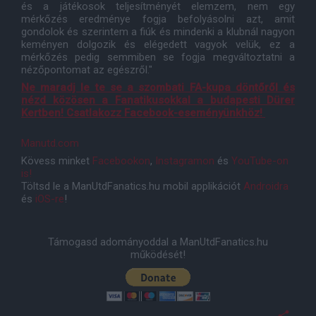
és a játékosok teljesítményét elemzem, nem egy
mérkőzés eredménye fogja befolyásolni azt, amit
gondolok és szerintem a fiúk és mindenki a klubnál nagyon
keményen dolgozik és elégedett vagyok velük, ez a
mérkőzés pedig semmiben se fogja megváltoztatni a
nézőpontomat az egészről."
Ne maradj le te se a szombati FA-kupa döntőről és
nézd közösen a Fanatikusokkal a budapesti Dürer
Kertben! Csatlakozz Facebook-eseményünkhöz!
Manutd.com
Kövess minket
Facebookon
,
Instagramon
és
YouTube-on
is!
Töltsd le a ManUtdFanatics.hu mobil applikációt
Androidra
és
iOS-re
!
Támogasd adományoddal a ManUtdFanatics.hu
működését!