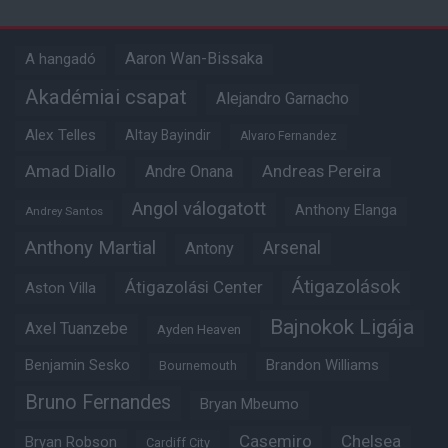
Aaron Wan-Bissaka
A hangadó
Akadémiai csapat
Alejandro Garnacho
Alex Telles
Altay Bayindir
Alvaro Fernandez
Amad Diallo
Andre Onana
Andreas Pereira
Angol válogatott
Anthony Elanga
Andrey Santos
Anthony Martial
Arsenal
Antony
Átigazolások
Átigazolási Center
Aston Villa
Bajnokok Ligája
Axel Tuanzebe
Ayden Heaven
Benjamin Sesko
Brandon Williams
Bournemouth
Bruno Fernandes
Bryan Mbeumo
Casemiro
Chelsea
Bryan Robson
Cardiff City