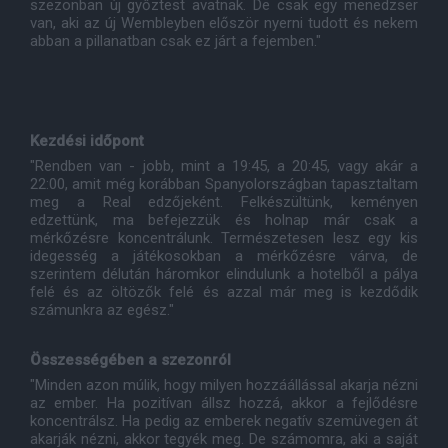
szezonban új győztest avatnak. De csak egy menedzser
van, aki az új Wembleyben először nyerni tudott és nekem
abban a pillanatban csak ez járt a fejemben."
Kezdési időpont
"Rendben van - jobb, mint a 19:45, a 20:45, vagy akár a
22:00, amit még korábban Spanyolországban tapasztaltam
meg a Real edzőjeként. Felkészültünk, keményen
edzettünk, ma befejezzük és holnap már csak a
mérkőzésre koncentrálunk. Természetesen lesz egy kis
idegesség a játékosokban a mérkőzésre várva, de
szerintem délután háromkor elindulunk a hotelből a pálya
felé és az öltözők felé és azzal már meg is kezdődik
számunkra az egész."
Összességében a szezonról
"Minden azon múlik, hogy milyen hozzáállással akarja nézni
az ember. Ha pozitívan állsz hozzá, akkor a fejlődésre
koncentrálsz. Ha pedig az emberek negatív szemüvegen át
akarják nézni, akkor tegyék meg. De számomra, aki a saját