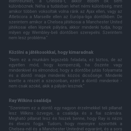
ellenfelünket, a Chelsea-t, akkor ebben ők sem
különböznek. Néha a tudásban lehet némi különbség, mint
amikor többen voksoltak volna ránk az Ajax ellen, vagy az
Atleticora a Marseille ellen az Európa-liga döntőkben. De
szerintem amikor a Chelsea játékosai a Manchester United
játékosai ellen lépnek pályára, akkor mindenki tudja, hogy
milyen egy Wembley-beli döntőben szerepelni. Szerintem
nem lesz probléma."
Közölni a játékosokkal, hogy kimaradnak
"Nem ez a munkám legszebb feladata, ez biztos, de az
egyetlen mód, hogy kompenzálj, ha őszinte vagy
mindenkivel és elmondod, hogy a döntőbe jutás folyamata
és a döntő maga mindenki közös dicsősége. Mindenki
kivette a részét a szezonban, ezért a döntő mindenkié -
nem csak azoké, akik a pályán lesznek."
Ray Wilkins családja
"Szerintem ez a döntő egy nagyon érzelmekkel teli pillanat
lesz Wilkins özvegye, a családja és a fiai számára.
Megható pillanat lesz és hiszek benne, hogy Ray is nézni
és élvezni fogja. Tudom, hogy mennyire szerették a
Chelsea-nél és a Manchester Unitednél egyaránt, és a sors