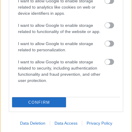
I want to allow Google to enable storage
related to analytics like cookies on web or
device identifiers in apps.
I want to allow Google to enable storage
related to functionality of the website or app.
I want to allow Google to enable storage
Meccs Center
related to personalization.
I want to allow Google to enable storage
related to security, including authentication
Paris Saint-Germain
vs
functionality and fraud prevention, and other
user protection.
Manchester United
Felkészülési szezon 4. mérkőzés
Nya Ullevi, Göteborg
CONFIRM
2026-08-08 17:00
0 nap 6 óra 47 perc 1 másodperc
Data Deletion
Data Access
Privacy Policy