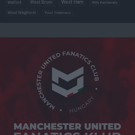
West Ham
West Brom
Watford
Willy Kambwala
Wout Weghorst
Youri Tielemans