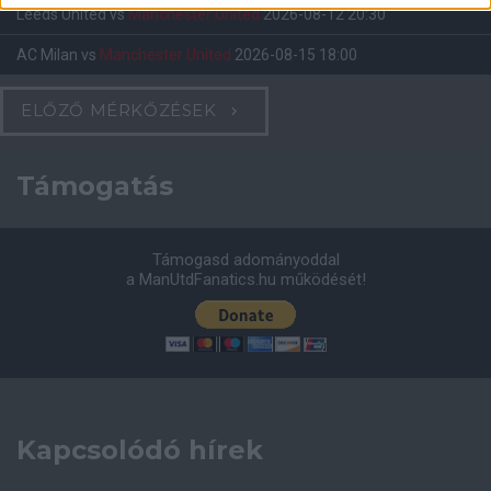
Leeds United
vs
Manchester United
2026-08-12 20:30
AC Milan
vs
Manchester United
2026-08-15 18:00
ELŐZŐ MÉRKŐZÉSEK
Támogatás
Támogasd adományoddal
a ManUtdFanatics.hu működését!
Kapcsolódó hírek