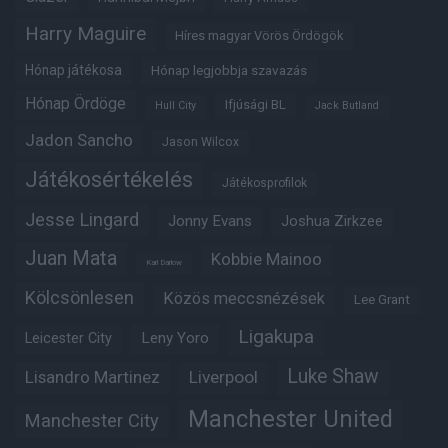
Harry Maguire
Híres magyar Vörös Ördögök
Hónap játékosa
Hónap legjobbja szavazás
Hónap Ördöge
Ifjúsági BL
Hull City
Jack Butland
Jadon Sancho
Jason Wilcox
Játékosértékelés
Játékosprofilok
Jesse Lingard
Jonny Evans
Joshua Zirkzee
Juan Mata
Kobbie Mainoo
Karl Darlow
Kölcsönlesen
Közös meccsnézések
Lee Grant
Ligakupa
Leny Yoro
Leicester City
Luke Shaw
Lisandro Martinez
Liverpool
Manchester United
Manchester City