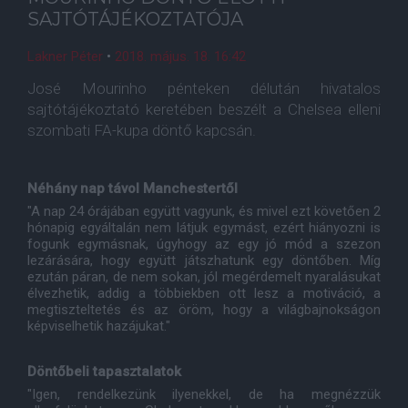
SAJTÓTÁJÉKOZTATÓJA
Lakner Péter
•
2018. május. 18. 16:42
José Mourinho pénteken délután hivatalos
sajtótájékoztató keretében beszélt a Chelsea elleni
szombati FA-kupa döntő kapcsán.
Néhány nap távol Manchestertől
"A nap 24 órájában együtt vagyunk, és mivel ezt követően 2
hónapig egyáltalán nem látjuk egymást, ezért hiányozni is
fogunk egymásnak, úgyhogy az egy jó mód a szezon
lezárására, hogy együtt játszhatunk egy döntőben. Míg
ezután páran, de nem sokan, jól megérdemelt nyaralásukat
élvezhetik, addig a többiekben ott lesz a motiváció, a
megtiszteltetés és az öröm, hogy a világbajnokságon
képviselhetik hazájukat."
Döntőbeli tapasztalatok
"Igen, rendelkezünk ilyenekkel, de ha megnézzük