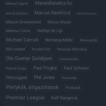
Manutdfanatics.hu
Manuel Ugarte
Marcus Rashford
Marcel Sabitzer
Martin Dubravka
Mason Greenwood
Mason Mount
Matheus Cunha
Matthijs de Ligt
Michael Carrick
Nemanja Matic
Newcastle
Női csapat
Noussair Mazraoui
Norwich City
Ole Gunnar Solskjaer
Omar Berrada
Paul Pogba
Paul Scholes
Patrick Dorgu
Phil Jones
Pénzügyek
Phil Neville
Pletykák, átigazolások
Podcast
Premier League
Ralf Rangnick