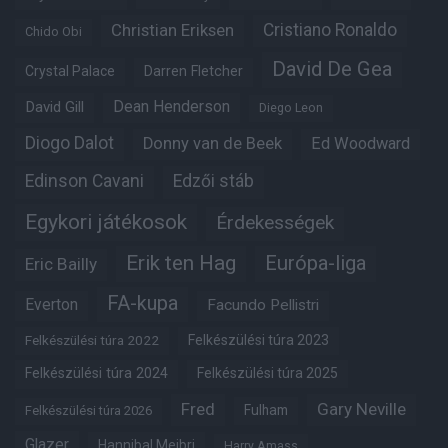
Christian Eriksen
Cristiano Ronaldo
Chido Obi
David De Gea
Crystal Palace
Darren Fletcher
Dean Henderson
David Gill
Diego Leon
Diogo Dalot
Donny van de Beek
Ed Woodward
Edinson Cavani
Edzői stáb
Egykori játékosok
Érdekességek
Erik ten Hag
Európa-liga
Eric Bailly
FA-kupa
Everton
Facundo Pellistri
Felkészülési túra 2022
Felkészülési túra 2023
Felkészülési túra 2024
Felkészülési túra 2025
Fred
Gary Neville
Fulham
Felkészülési túra 2026
Glazer
Hannibal Mejbri
Harry Amass