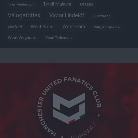
Tyrell Malacia
Utazás
Tyler Fredericson
Válogatottak
Victor Lindelöf
Visszhang
West Ham
West Brom
Watford
Willy Kambwala
Wout Weghorst
Youri Tielemans