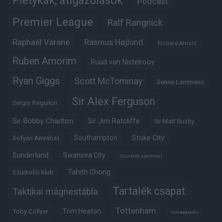
Pletykák, átigazolások
Podcast
Premier League
Ralf Rangnick
Raphaël Varane
Rasmus Højlund
Richard Arnold
Ruben Amorim
Ruud van Nistelrooy
Ryan Giggs
Scott McTominay
Senne Lammens
Sir Alex Ferguson
Sergio Reguilon
Sir Bobby Charlton
Sir Jim Ratcliffe
Sir Matt Busby
Southampton
Stoke City
Sofyan Amrabat
Sunderland
Swansea City
Szurkoló szemmel
Tahith Chong
Szurkolói klub
Tartalék csapat
Taktikai mágnestábla
Tottenham
Tom Heaton
Toby Collyer
Trófeabibliográfia