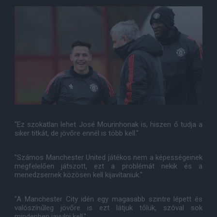
"Ez szokatlan lehet José Mourinhonak is, hiszen ő tudja a
siker titkát, de jövőre ennél is több kell."
"Számos Manchester United játékos nem a képességeinek
megfelelően játszott, ezt a problémát nekik és a
menedzsernek közösen kell kijavítaniuk."
"A Manchester City idén egy magasabb szintre lépett és
valószínűleg jövőre is ezt látjuk tőlük, szóval sok
mindenben javulni kell."