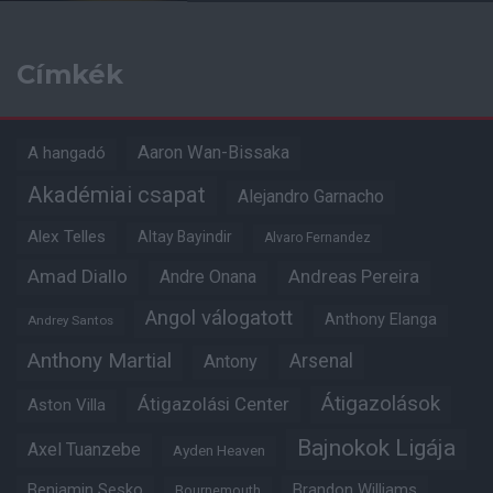
Címkék
Aaron Wan-Bissaka
A hangadó
Akadémiai csapat
Alejandro Garnacho
Alex Telles
Altay Bayindir
Alvaro Fernandez
Amad Diallo
Andre Onana
Andreas Pereira
Angol válogatott
Anthony Elanga
Andrey Santos
Anthony Martial
Arsenal
Antony
Átigazolások
Átigazolási Center
Aston Villa
Bajnokok Ligája
Axel Tuanzebe
Ayden Heaven
Benjamin Sesko
Brandon Williams
Bournemouth