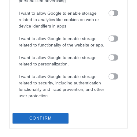
personalized advertising.
I want to allow Google to enable storage
related to analytics like cookies on web or
device identifiers in apps.
Kapcsolódó hírek
I want to allow Google to enable storage
related to functionality of the website or app.
MANCHESTER UNITED
I want to allow Google to enable storage
related to personalization.
I want to allow Google to enable storage
CARRICKET FOGJA AJÁNLANI
related to security, including authentication
A VEZETŐSÉG RATCLIFFE-
NEK
functionality and fraud prevention, and other
user protection.
CONFIRM
SIR DAVE BRAILSFORD