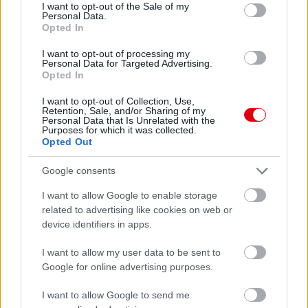
consent section.
I want to opt-out of the Sale of my
Felkészülési szezon 4. mérkőzés
Personal Data.
Nya Ullevi, Göteborg
Opted In
2026-08-08 17:00
I want to opt-out of processing my
Personal Data for Targeted Advertising.
0 nap 10 óra 15 perc 4 másodperc
Opted In
I want to opt-out of Collection, Use,
Leeds United
vs
Manchester United
2026-08-12 20:30
Retention, Sale, and/or Sharing of my
Personal Data that Is Unrelated with the
Purposes for which it was collected.
AC Milan
vs
Manchester United
2026-08-15 18:00
Opted Out
ELŐZŐ MÉRKŐZÉSEK
Google consents
I want to allow Google to enable storage
Támogatás
related to advertising like cookies on web or
device identifiers in apps.
I want to allow my user data to be sent to
Támogasd adományoddal
Google for online advertising purposes.
a ManUtdFanatics.hu működését!
I want to allow Google to send me