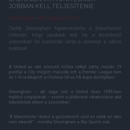
JOBBAN KELL TELJESÍTENIE
Szép Gergely
•
2018. május. 25. 12:13
Teddy Sheringham figyelmeztette a Manchester
Unitedet, hogy javulniuk kell, ha a következő
szezonban fel szeretnék venni a versenyt a városi
riválissal.
A United az idei szezont trófea nélkül zárta, miután 19
ponttal a City mögött második lett a Premier League-ben
és 1-0-ra kikapott a Chelsea-től az FA-kupa döntőjében.
Sheringham – aki tagja volt a United híres 1999-ben
triplázó csapatának – szerint a játékosok várakozáson alul
teljesítettek ebben a szezonban.
"A Manchester United a győzelemről szól és nekik ez idén
nem sikerült" - mondta Sheringham a Sky Sports-nak.