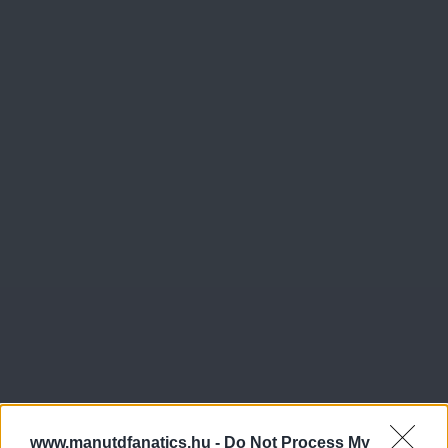
www.manutdfanatics.hu -
Do Not Process My