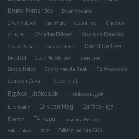
Bruno Fernandes
Bryan Mbeumo
Casemiro
Chelsea
Bryan Robson
Cardiff City
Christian Eriksen
Cristiano Ronaldo
Chido Obi
David De Gea
Crystal Palace
Darren Fletcher
Dean Henderson
David Gill
Diego Leon
Diogo Dalot
Donny van de Beek
Ed Woodward
Edinson Cavani
Edzői stáb
Egykori játékosok
Érdekességek
Erik ten Hag
Európa-liga
Eric Bailly
FA-kupa
Everton
Facundo Pellistri
Felkészülési túra 2022
Felkészülési túra 2023