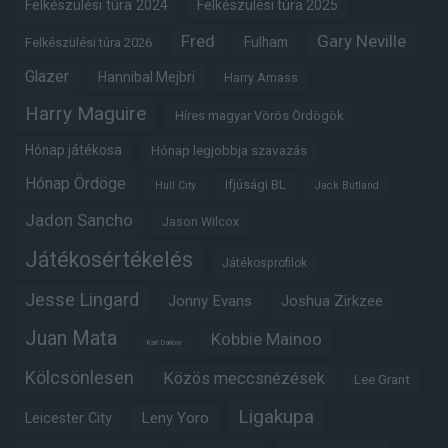
Felkészülési túra 2024
Felkészülési túra 2025
Fred
Gary Neville
Fulham
Felkészülési túra 2026
Glazer
Hannibal Mejbri
Harry Amass
Harry Maguire
Híres magyar Vörös Ördögök
Hónap játékosa
Hónap legjobbja szavazás
Hónap Ördöge
Ifjúsági BL
Hull City
Jack Butland
Jadon Sancho
Jason Wilcox
Játékosértékelés
Játékosprofilok
Jesse Lingard
Jonny Evans
Joshua Zirkzee
Juan Mata
Kobbie Mainoo
Karl Darlow
Kölcsönlesen
Közös meccsnézések
Lee Grant
Ligakupa
Leny Yoro
Leicester City