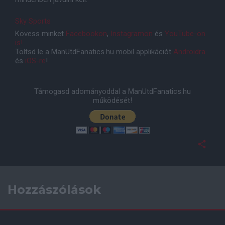
Sky Sports
Kövess minket
Facebookon
,
Instagramon
és
YouTube-on
is!
Töltsd le a ManUtdFanatics.hu mobil applikációt
Androidra
és
iOS-re
!
Támogasd adományoddal a ManUtdFanatics.hu
működését!
Hozzászólások