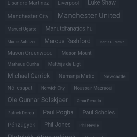
Luke Shaw
Lisandro Martinez
Liverpool
Manchester United
Manchester City
Manutdfanatics.hu
Manuel Ugarte
Marcus Rashford
Marcel Sabitzer
Martin Dubravka
Mason Greenwood
Mason Mount
Matheus Cunha
Matthijs de Ligt
Michael Carrick
Nemanja Matic
Newcastle
Női csapat
Noussair Mazraoui
Norwich City
Ole Gunnar Solskjaer
Omar Berrada
Paul Pogba
Paul Scholes
Patrick Dorgu
Phil Jones
Pénzügyek
Phil Neville