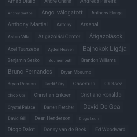
Amad Diallo
Andre Onana
Andreas Pereira
Angol válogatott
Anthony Elanga
Andrey Santos
Anthony Martial
Arsenal
Antony
Átigazolások
Átigazolási Center
Aston Villa
Bajnokok Ligája
Axel Tuanzebe
Ayden Heaven
Benjamin Sesko
Brandon Williams
Bournemouth
Bruno Fernandes
Bryan Mbeumo
Casemiro
Chelsea
Bryan Robson
Cardiff City
Christian Eriksen
Cristiano Ronaldo
Chido Obi
David De Gea
Crystal Palace
Darren Fletcher
Dean Henderson
David Gill
Diego Leon
Diogo Dalot
Donny van de Beek
Ed Woodward