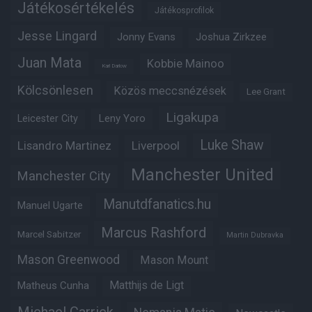
Játékosértékelés
Játékosprofilok
Jesse Lingard
Jonny Evans
Joshua Zirkzee
Juan Mata
Kobbie Mainoo
Karl Darlow
Kölcsönlesen
Közös meccsnézések
Lee Grant
Ligakupa
Leny Yoro
Leicester City
Luke Shaw
Lisandro Martinez
Liverpool
Manchester United
Manchester City
Manutdfanatics.hu
Manuel Ugarte
Marcus Rashford
Marcel Sabitzer
Martin Dubravka
Mason Greenwood
Mason Mount
Matheus Cunha
Matthijs de Ligt