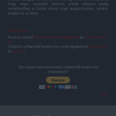
hogy végre szünetet tartson, ennek előnyeit pedig
remélhetőleg a United élvezi majd augusztusban, amikor
elrajtol az új idény.
ManUtd.com
Kövess minket
Facebookon
,
Instagramon
és
YouTube-on
is!
Töltsd le a ManUtdFanatics.hu mobil applikációt
Androidra
és
iOS-re
!
Támogasd adományoddal a ManUtdFanatics.hu
működését!