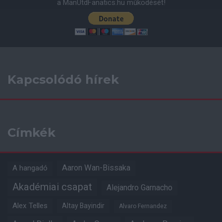
a ManUtdFanatics.hu működését!
Kapcsolódó hírek
Címkék
Aaron Wan-Bissaka
A hangadó
Akadémiai csapat
Alejandro Garnacho
Alex Telles
Altay Bayindir
Alvaro Fernandez