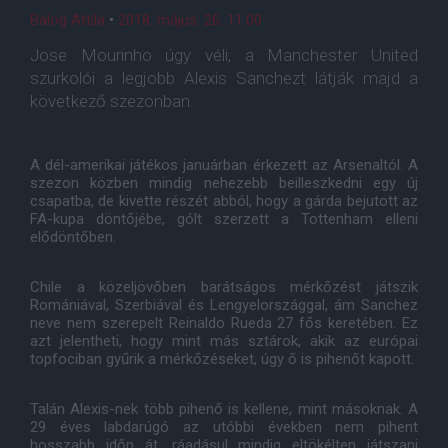
Balog Attila
•
2018. május. 26. 11:00
Jose Mourinho úgy véli, a Manchester United
szurkolói a legjobb Alexis Sanchezt látják majd a
következő szezonban.
A dél-amerikai játékos januárban érkezett az Arsenaltól. A
szezon közben mindig nehezebb beilleszkedni egy új
csapatba, de kivette részét abból, hogy a gárda bejutott az
FA-kupa döntőjébe, gólt szerzett a Tottenham elleni
elődöntőben.
Chile a közeljövőben barátságos mérkőzést játszik
Romániával, Szerbiával és Lengyelországgal, ám Sanchez
neve nem szerepelt Reinaldo Rueda 27 fős keretében. Ez
azt jelentheti, hogy mint más sztárok, akik az európai
topfociban gyűrik a mérkőzéseket, úgy ő is pihenőt kapott.
Talán Alexis-nek több pihenő is kellene, mint másoknak. A
29 éves labdarúgó az utóbbi években nem pihent
hosszabb időn át, ráadásul mindig eltökélten játszani