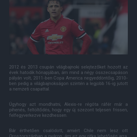
2012 és 2013 csupán világbajnoki selejtezőket hozott az
évek hatodik hónapjában, ám mind a négy összecsapáson
pályán volt, 2011-ben Copa America negyeddöntőig, 2010-
ben pedig a világbajnokságon szintén a legjobb 16-ig jutott
a nemzeti csapattal.
Úgyhogy azt mondhatni, Alexis-re régóta ráfér már a
pihenés, feltöltődés, hogy egy új szezont teljesen frissen,
felfegyverkezve kezdhessen.
Bár érthetően csalódott, amiért Chile nem lesz ott
Oroszországban a nyáron, ám ez egy ritka lehetőség arra,