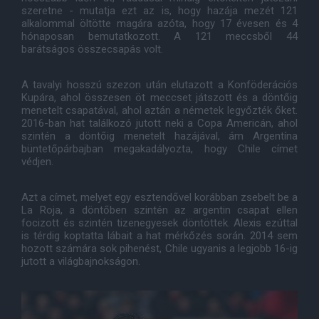
szeretne - mutatja ezt az is, hogy hazája mezét 121
alkalommal öltötte magára azóta, hogy 17 évesen és 4
hónaposan bemutatkozott. A 121 meccsből 44
barátságos összecsapás volt.
A tavalyi hosszú szezon után elutazott a Konföderációs
Kupára, ahol összesen öt meccset játszott és a döntőig
menetelt csapatával, ahol aztán a németek legyőzték őket.
2016-ban hat találkozó jutott neki a Copa Americán, ahol
szintén a döntőig menetelt hazájával, ám Argentína
büntetőpárbajban megakadályozta, hogy Chile címet
védjen.
Azt a címet, melyet egy esztendővel korábban zsebelt be a
La Roja, a döntőben szintén az argentin csapat ellen
focizott és szintén tizenegyesek döntöttek. Alexis ezúttal
is térdig koptatta lábait a hat mérkőzés során. 2014 sem
hozott számára sok pihenést, Chile ugyanis a legjobb 16-ig
jutott a világbajnokságon.