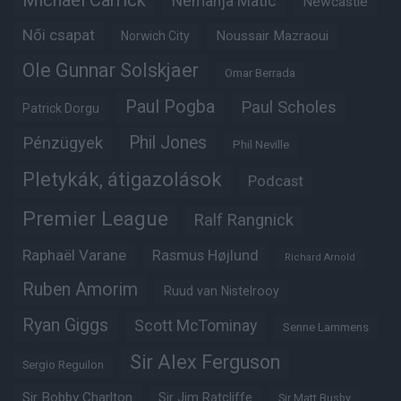
Michael Carrick
Nemanja Matic
Newcastle
Női csapat
Noussair Mazraoui
Norwich City
Ole Gunnar Solskjaer
Omar Berrada
Paul Pogba
Paul Scholes
Patrick Dorgu
Phil Jones
Pénzügyek
Phil Neville
Pletykák, átigazolások
Podcast
Premier League
Ralf Rangnick
Raphaël Varane
Rasmus Højlund
Richard Arnold
Ruben Amorim
Ruud van Nistelrooy
Ryan Giggs
Scott McTominay
Senne Lammens
Sir Alex Ferguson
Sergio Reguilon
Sir Bobby Charlton
Sir Jim Ratcliffe
Sir Matt Busby