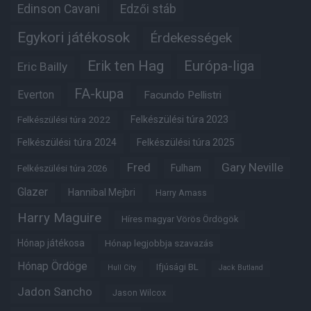
Edinson Cavani
Edzői stáb
Egykori játékosok
Érdekességek
Erik ten Hag
Európa-liga
Eric Bailly
FA-kupa
Everton
Facundo Pellistri
Felkészülési túra 2022
Felkészülési túra 2023
Felkészülési túra 2024
Felkészülési túra 2025
Fred
Gary Neville
Fulham
Felkészülési túra 2026
Glazer
Hannibal Mejbri
Harry Amass
Harry Maguire
Híres magyar Vörös Ördögök
Hónap játékosa
Hónap legjobbja szavazás
Hónap Ördöge
Ifjúsági BL
Hull City
Jack Butland
Jadon Sancho
Jason Wilcox