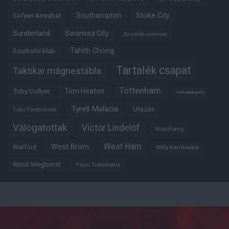
Southampton
Stoke City
Sofyan Amrabat
Sunderland
Swansea City
Szurkoló szemmel
Tahith Chong
Szurkolói klub
Tartalék csapat
Taktikai mágnestábla
Tottenham
Tom Heaton
Toby Collyer
Trófeabibliográfia
Tyrell Malacia
Utazás
Tyler Fredericson
Válogatottak
Victor Lindelöf
Visszhang
West Ham
West Brom
Watford
Willy Kambwala
Wout Weghorst
Youri Tielemans