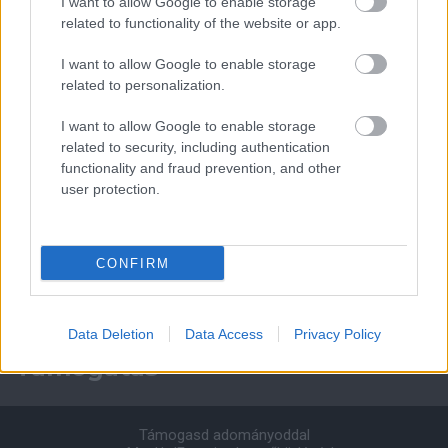
I want to allow Google to enable storage
Paris Saint-Germain
vs
related to functionality of the website or app.
Manchester United
I want to allow Google to enable storage
related to personalization.
Felkészülési szezon 4. mérkőzés
Nya Ullevi, Göteborg
2026-08-08 17:00
I want to allow Google to enable storage
related to security, including authentication
functionality and fraud prevention, and other
user protection.
Leeds United
vs
Manchester United
2026-08-12 20:30
AC Milan
vs
Manchester United
2026-08-15 18:00
CONFIRM
ELŐZŐ MÉRKŐZÉSEK
Data Deletion
Data Access
Privacy Policy
Támogatás
Támogasd adományoddal