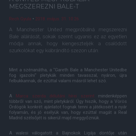
MEGSZEREZNI BALE-T
Rech Gyula
•
2018. május. 31. 10:26
A Manchester United megpróbálná megszerezni
Bale aláírását, sokak szerint ugyanis ez az egyetlen
módja annak, hogy kiengeszteljék a csalódott
szurkolókat egy kiábrándító szezon után.
Mint a szénanátha, a "Gareth Bale a Manchester Unitedbe
fog igazolni" pletykák minden tavasszal, nyáron, újra
felbukkannak, de ezúttal valami másról lehet szó.
A
Marca szerda délutáni hírei szerint
mindenképpen
többről van szó, mint pletykáról. Úgy hiszik, hogy a Vörös
Ördögök konkrét ajánlatot fognak tenni a játékosért a nyár
folyamán, és jó esélyük van, hogy ezúttal magát a Real
Madrid szélsőjét is sikerül majd meggyőzniük.
A walesi válogatott a Bajnokok Ligája döntője után