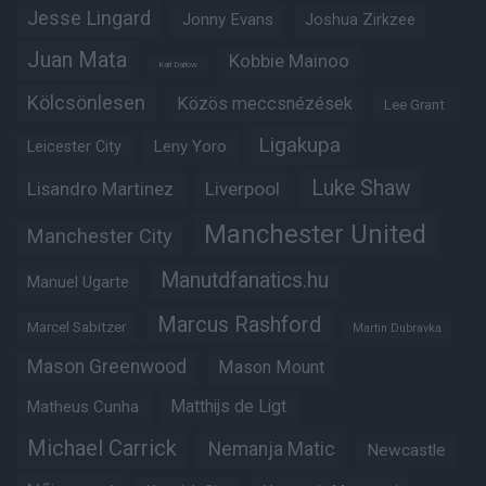
Jesse Lingard
Jonny Evans
Joshua Zirkzee
Juan Mata
Kobbie Mainoo
Karl Darlow
Kölcsönlesen
Közös meccsnézések
Lee Grant
Ligakupa
Leny Yoro
Leicester City
Luke Shaw
Lisandro Martinez
Liverpool
Manchester United
Manchester City
Manutdfanatics.hu
Manuel Ugarte
Marcus Rashford
Marcel Sabitzer
Martin Dubravka
Mason Greenwood
Mason Mount
Matthijs de Ligt
Matheus Cunha
Michael Carrick
Nemanja Matic
Newcastle