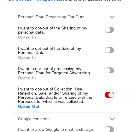
third parties.
Please note that this website/app uses one or more Google
Personal Data Processing Opt Outs
Meccs Center
services and may gather and store information including but
not limited to your visit or usage behaviour. You may click to
I want to opt-out of the Sharing of my
personal data.
grant or deny consent to Google and its third-party tags to
Opted In
Leeds United
vs
Manchester
use your data for below specified purposes in below Google
consent section.
I want to opt-out of the Sale of my
United
Personal Data.
Opted In
Felkészülési szezon 5. mérkőzés
I want to opt-out of processing my
Croke Park, Dublin
Personal Data for Targeted Advertising.
2026-08-12 20:30
Opted In
2 nap 11 óra 12 perc 36 másodperc
I want to opt-out of Collection, Use,
Retention, Sale, and/or Sharing of my
Personal Data that Is Unrelated with the
Purposes for which it was collected.
AC Milan
vs
Manchester United
2026-08-15 18:00
Opted Out
Google consents
ELŐZŐ MÉRKŐZÉSEK
I want to allow Google to enable storage