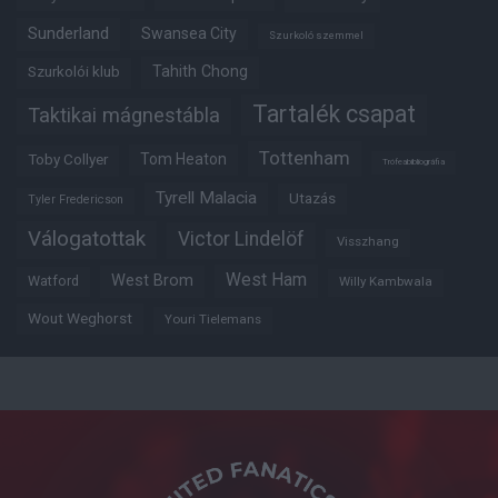
Sunderland
Swansea City
Szurkoló szemmel
Tahith Chong
Szurkolói klub
Tartalék csapat
Taktikai mágnestábla
Tottenham
Tom Heaton
Toby Collyer
Trófeabibliográfia
Tyrell Malacia
Utazás
Tyler Fredericson
Válogatottak
Victor Lindelöf
Visszhang
West Ham
West Brom
Watford
Willy Kambwala
Wout Weghorst
Youri Tielemans