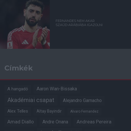
FERNANDES NEM AKAR
SZAÚD-ARÁBIÁBA IGAZOLNI
Címkék
Aaron Wan-Bissaka
A hangadó
Akadémiai csapat
Alejandro Garnacho
Alex Telles
Altay Bayindir
Alvaro Fernandez
Amad Diallo
Andre Onana
Andreas Pereira