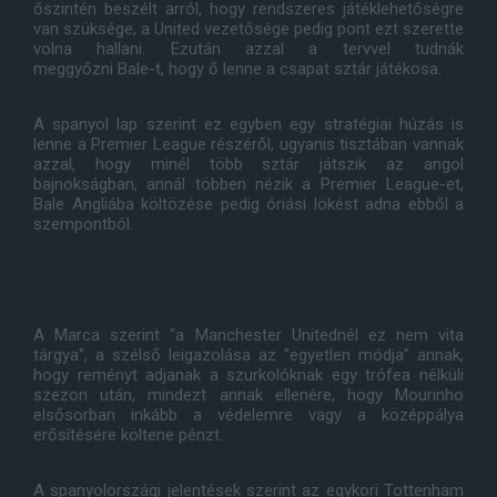
őszintén beszélt arról, hogy rendszeres játéklehetőségre
van szüksége, a United vezetősége pedig pont ezt szerette
volna hallani. Ezután azzal a tervvel tudnák
meggyőzni Bale-t, hogy ő lenne a csapat sztár játékosa.
A spanyol lap szerint ez egyben egy stratégiai húzás is
lenne a Premier League részéről, ugyanis tisztában vannak
azzal, hogy minél több sztár játszik az angol
bajnokságban, annál többen nézik a Premier League-et,
Bale Angliába költözése pedig óriási lökést adna ebből a
szempontból.
A Marca szerint "a Manchester Unitednél ez nem vita
tárgya", a szélső leigazolása az "egyetlen módja" annak,
hogy reményt adjanak a szurkolóknak egy trófea nélküli
szezon után, mindezt annak ellenére, hogy Mourinho
elsősorban inkább a védelemre vagy a középpálya
erősítésére költene pénzt.
A spanyolországi jelentések szerint az egykori Tottenham