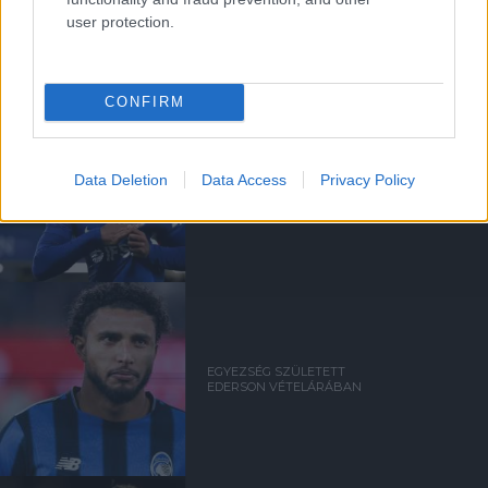
UNITED TIELEMANSRÓL
user protection.
CONFIRM
ANDREY SANTOSRÓL
Data Deletion
Data Access
Privacy Policy
MEGEGYEZETT A UNITED A
CHELSEA-VEL - SAJTÓHÍR
EGYEZSÉG SZÜLETETT
EDERSON VÉTELÁRÁBAN