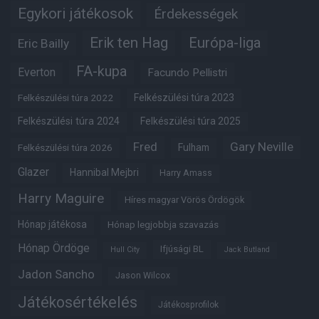
Egykori játékosok
Érdekességek
Erik ten Hag
Európa-liga
Eric Bailly
FA-kupa
Everton
Facundo Pellistri
Felkészülési túra 2022
Felkészülési túra 2023
Felkészülési túra 2024
Felkészülési túra 2025
Fred
Gary Neville
Felkészülési túra 2026
Fulham
Glazer
Hannibal Mejbri
Harry Amass
Harry Maguire
Híres magyar Vörös Ördögök
Hónap játékosa
Hónap legjobbja szavazás
Hónap Ördöge
Ifjúsági BL
Hull City
Jack Butland
Jadon Sancho
Jason Wilcox
Játékosértékelés
Játékosprofilok