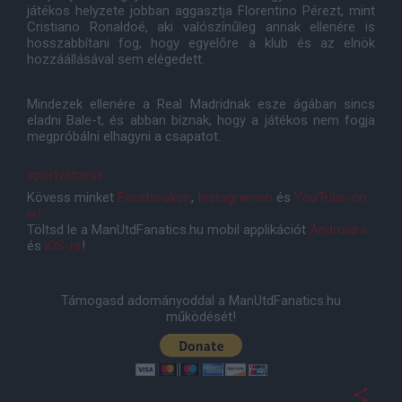
játékos helyzete jobban aggasztja Florentino Pérezt, mint
Cristiano Ronaldoé, aki valószínűleg annak ellenére is
hosszabbítani fog, hogy egyelőre a klub és az elnök
hozzáállásával sem elégedett.
Mindezek ellenére a Real Madridnak esze ágában sincs
eladni Bale-t, és abban bíznak, hogy a játékos nem fogja
megpróbálni elhagyni a csapatot.
sportwitness
Kövess minket
Facebookon
,
Instagramon
és
YouTube-on
is!
Töltsd le a ManUtdFanatics.hu mobil applikációt
Androidra
és
iOS-re
!
Támogasd adományoddal a ManUtdFanatics.hu
működését!