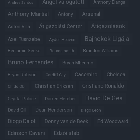
Angol válogatott
Anthony Elanga
Andrey Santos
Anthony Martial
Arsenal
Antony
Átigazolások
Átigazolási Center
Aston Villa
Bajnokok Ligája
Axel Tuanzebe
Ayden Heaven
Benjamin Sesko
Brandon Williams
Bournemouth
Bruno Fernandes
Bryan Mbeumo
Casemiro
Chelsea
Bryan Robson
Cardiff City
Christian Eriksen
Cristiano Ronaldo
Chido Obi
David De Gea
Crystal Palace
Darren Fletcher
Dean Henderson
David Gill
Diego Leon
Diogo Dalot
Donny van de Beek
Ed Woodward
Edinson Cavani
Edzői stáb