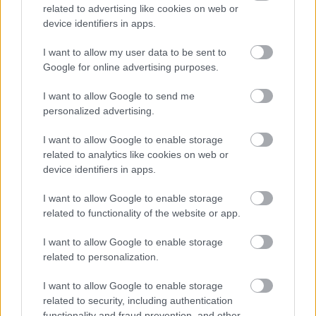
related to advertising like cookies on web or
Támogatás
device identifiers in apps.
I want to allow my user data to be sent to
Támogasd adományoddal
Google for online advertising purposes.
a ManUtdFanatics.hu működését!
I want to allow Google to send me
personalized advertising.
I want to allow Google to enable storage
related to analytics like cookies on web or
device identifiers in apps.
Kapcsolódó hírek
I want to allow Google to enable storage
related to functionality of the website or app.
PLETYKÁK, ÁTIGAZOLÁSOK
I want to allow Google to enable storage
related to personalization.
I want to allow Google to enable storage
related to security, including authentication
ELŐREHALADOTT
TÁRGYALÁSOKAT FOLYTAT A
functionality and fraud prevention, and other