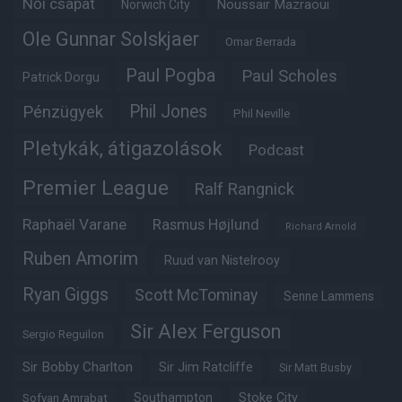
Női csapat
Noussair Mazraoui
Norwich City
Ole Gunnar Solskjaer
Omar Berrada
Paul Pogba
Paul Scholes
Patrick Dorgu
Phil Jones
Pénzügyek
Phil Neville
Pletykák, átigazolások
Podcast
Premier League
Ralf Rangnick
Raphaël Varane
Rasmus Højlund
Richard Arnold
Ruben Amorim
Ruud van Nistelrooy
Ryan Giggs
Scott McTominay
Senne Lammens
Sir Alex Ferguson
Sergio Reguilon
Sir Bobby Charlton
Sir Jim Ratcliffe
Sir Matt Busby
Southampton
Stoke City
Sofyan Amrabat