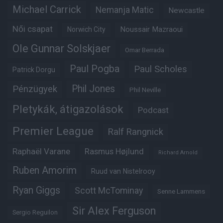
Michael Carrick
Nemanja Matic
Newcastle
Női csapat
Noussair Mazraoui
Norwich City
Ole Gunnar Solskjaer
Omar Berrada
Paul Pogba
Paul Scholes
Patrick Dorgu
Phil Jones
Pénzügyek
Phil Neville
Pletykák, átigazolások
Podcast
Premier League
Ralf Rangnick
Raphaël Varane
Rasmus Højlund
Richard Arnold
Ruben Amorim
Ruud van Nistelrooy
Ryan Giggs
Scott McTominay
Senne Lammens
Sir Alex Ferguson
Sergio Reguilon