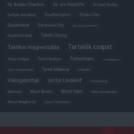
Sir Bobby Charlton
Sir Jim Ratcliffe
Sir Matt Busby
Southampton
Stoke City
Sofyan Amrabat
Sunderland
Swansea City
Szurkoló szemmel
Tahith Chong
Szurkolói klub
Tartalék csapat
Taktikai mágnestábla
Tottenham
Tom Heaton
Toby Collyer
Trófeabibliográfia
Tyrell Malacia
Utazás
Tyler Fredericson
Válogatottak
Victor Lindelöf
Visszhang
West Ham
West Brom
Watford
Willy Kambwala
Wout Weghorst
Youri Tielemans