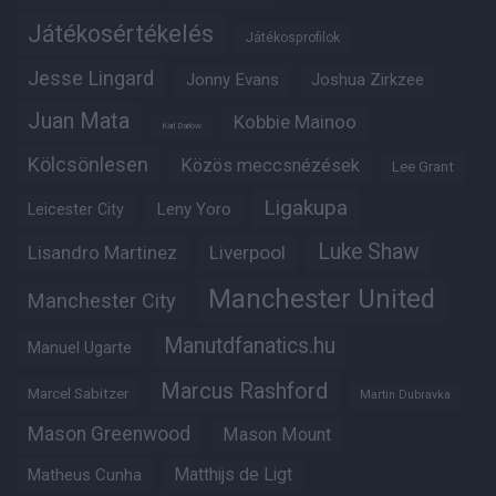
Játékosértékelés
Játékosprofilok
Jesse Lingard
Jonny Evans
Joshua Zirkzee
Juan Mata
Kobbie Mainoo
Karl Darlow
Kölcsönlesen
Közös meccsnézések
Lee Grant
Ligakupa
Leny Yoro
Leicester City
Luke Shaw
Lisandro Martinez
Liverpool
Manchester United
Manchester City
Manutdfanatics.hu
Manuel Ugarte
Marcus Rashford
Marcel Sabitzer
Martin Dubravka
Mason Greenwood
Mason Mount
Matheus Cunha
Matthijs de Ligt