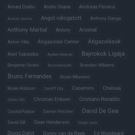
Amad Diallo
Andre Onana
Andreas Pereira
Angol válogatott
Anthony Elanga
Andrey Santos
Anthony Martial
Arsenal
Antony
Átigazolások
Átigazolási Center
Aston Villa
Bajnokok Ligája
Axel Tuanzebe
Ayden Heaven
Benjamin Sesko
Brandon Williams
Bournemouth
Bruno Fernandes
Bryan Mbeumo
Casemiro
Chelsea
Bryan Robson
Cardiff City
Christian Eriksen
Cristiano Ronaldo
Chido Obi
David De Gea
Crystal Palace
Darren Fletcher
Dean Henderson
David Gill
Diego Leon
Diogo Dalot
Donny van de Beek
Ed Woodward