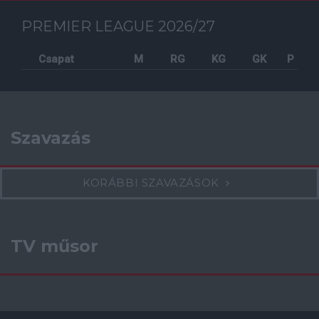
PREMIER LEAGUE 2026/27
Csapat
M
RG
KG
GK
P
Szavazás
KORÁBBI SZAVAZÁSOK
TV műsor