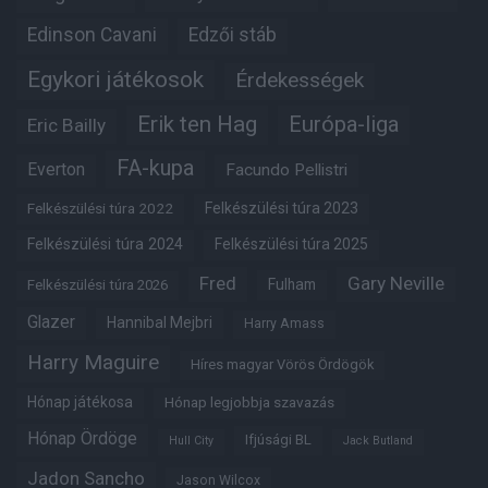
Edinson Cavani
Edzői stáb
Egykori játékosok
Érdekességek
Erik ten Hag
Európa-liga
Eric Bailly
FA-kupa
Everton
Facundo Pellistri
Felkészülési túra 2022
Felkészülési túra 2023
Felkészülési túra 2024
Felkészülési túra 2025
Fred
Gary Neville
Fulham
Felkészülési túra 2026
Glazer
Hannibal Mejbri
Harry Amass
Harry Maguire
Híres magyar Vörös Ördögök
Hónap játékosa
Hónap legjobbja szavazás
Hónap Ördöge
Ifjúsági BL
Hull City
Jack Butland
Jadon Sancho
Jason Wilcox