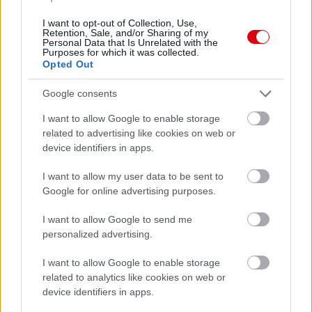
I want to opt-out of Collection, Use,
ELŐZŐ MÉRKŐZÉSEK
Retention, Sale, and/or Sharing of my
Personal Data that Is Unrelated with the
Purposes for which it was collected.
Opted Out
Támogatás
Google consents
I want to allow Google to enable storage
Támogasd adományoddal
related to advertising like cookies on web or
a ManUtdFanatics.hu működését!
device identifiers in apps.
I want to allow my user data to be sent to
Google for online advertising purposes.
I want to allow Google to send me
personalized advertising.
Kapcsolódó hírek
I want to allow Google to enable storage
related to analytics like cookies on web or
PLETYKÁK, ÁTIGAZOLÁSOK
device identifiers in apps.