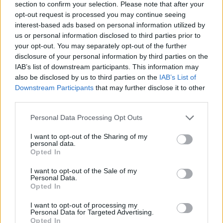
section to confirm your selection. Please note that after your
opt-out request is processed you may continue seeing
interest-based ads based on personal information utilized by
us or personal information disclosed to third parties prior to
your opt-out. You may separately opt-out of the further
disclosure of your personal information by third parties on the
Meccs Center
IAB’s list of downstream participants. This information may
also be disclosed by us to third parties on the
IAB’s List of
Downstream Participants
that may further disclose it to other
third parties.
Paris Saint-Germain
vs
Please note that this website/app uses one or more Google
Personal Data Processing Opt Outs
Manchester United
services and may gather and store information including but
not limited to your visit or usage behaviour. You may click to
I want to opt-out of the Sharing of my
Felkészülési szezon 4. mérkőzés
personal data.
grant or deny consent to Google and its third-party tags to
Nya Ullevi, Göteborg
Opted In
use your data for below specified purposes in below Google
2026-08-08 17:00
consent section.
I want to opt-out of the Sale of my
Personal Data.
Opted In
Leeds United
vs
Manchester United
2026-08-12 20:30
I want to opt-out of processing my
Personal Data for Targeted Advertising.
AC Milan
vs
Manchester United
2026-08-15 18:00
Opted In