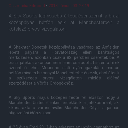
Csizmadia Edmond
•
2018. június. 03. 23:19
A Sky Sports legfrissebb értesülései szerint a brazil
középpályás hétfőn esik át Manchesterben a
kötelező orvosi vizsgálaton.
A Shakhtar Donetsk középpályása vasárnap az Anfielden
lépett pályára a Horvátország elleni barátságos
mérkőzésen, azonban csak a 82. percben cserélték be. A
brazil játékos azonban nem lehet csalódott, hiszen a hírek
szerint ő lehet Mourinho első nyári igazolása, miután
hétfőn minden bizonnyal Manchesterbe érkezik, ahol átesik
a szükséges orvosi vizsgálaton, mielőtt aláírná
szerződését a Vörös Ördögökhöz.
A Sky Sports május közepén fedte fel először, hogy a
Manchester United élénken érdeklődik a játékos iránt, aki
kikosarazta a városi rivális Manchester City-t a januári
átigazolási időszakban.
A 25 éves Fred 2013-ban érkezett az ukrán csapathoz az