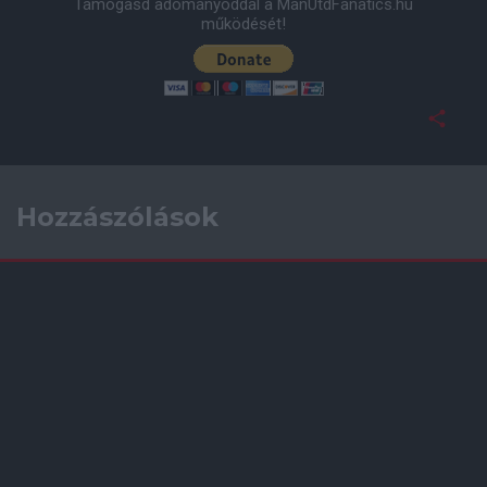
Támogasd adományoddal a ManUtdFanatics.hu
működését!
Hozzászólások