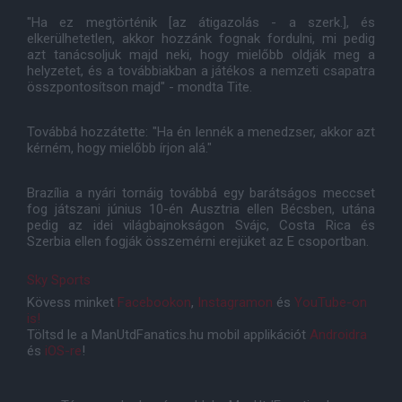
"Ha ez megtörténik [az átigazolás - a szerk.], és
elkerülhetetlen, akkor hozzánk fognak fordulni, mi pedig
azt tanácsoljuk majd neki, hogy mielőbb oldják meg a
helyzetet, és a továbbiakban a játékos a nemzeti csapatra
összpontosítson majd" - mondta Tite.
Továbbá hozzátette: "Ha én lennék a menedzser, akkor azt
kérném, hogy mielőbb írjon alá."
Brazília a nyári tornáig továbbá egy barátságos meccset
fog játszani június 10-én Ausztria ellen Bécsben, utána
pedig az idei világbajnokságon Svájc, Costa Rica és
Szerbia ellen fogják összemérni erejüket az E csoportban.
Sky Sports
Kövess minket
Facebookon
,
Instagramon
és
YouTube-on
is!
Töltsd le a ManUtdFanatics.hu mobil applikációt
Androidra
és
iOS-re
!