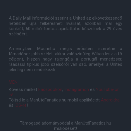
A Daily Mail információi szerint a United az elkövetkezendő
hetekben újra felkeresheti riválisát, azonban már egy
konkrét, 60 millió fontos ajánlattal is készülnek a 29 éves
szélsőért.
Amennyiben Mourinho mégis erősíteni szeretné a
támadósor jobb szélét, akkor valószínűleg Willian lesz a fő
célpont, hiszen nagy rajongója a portugál menedzser,
ráadásul tipikus jobb szélsőről van szó, amellyel a United
jelenleg nem rendelkezik.
MEN
Kövess minket
Facebookon
,
Instagramon
és
YouTube-on
is!
Töltsd le a ManUtdFanatics.hu mobil applikációt
Androidra
és
iOS-re
!
Támogasd adományoddal a ManUtdFanatics.hu
működését!