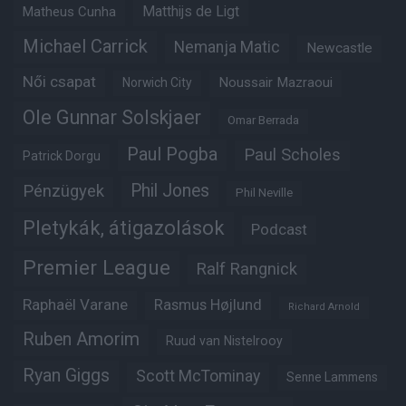
Matthijs de Ligt
Matheus Cunha
Michael Carrick
Nemanja Matic
Newcastle
Női csapat
Noussair Mazraoui
Norwich City
Ole Gunnar Solskjaer
Omar Berrada
Paul Pogba
Paul Scholes
Patrick Dorgu
Phil Jones
Pénzügyek
Phil Neville
Pletykák, átigazolások
Podcast
Premier League
Ralf Rangnick
Raphaël Varane
Rasmus Højlund
Richard Arnold
Ruben Amorim
Ruud van Nistelrooy
Ryan Giggs
Scott McTominay
Senne Lammens