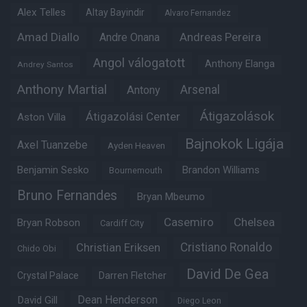
Alex Telles
Altay Bayindir
Alvaro Fernandez
Amad Diallo
Andre Onana
Andreas Pereira
Angol válogatott
Anthony Elanga
Andrey Santos
Anthony Martial
Arsenal
Antony
Átigazolások
Átigazolási Center
Aston Villa
Bajnokok Ligája
Axel Tuanzebe
Ayden Heaven
Benjamin Sesko
Brandon Williams
Bournemouth
Bruno Fernandes
Bryan Mbeumo
Casemiro
Chelsea
Bryan Robson
Cardiff City
Christian Eriksen
Cristiano Ronaldo
Chido Obi
David De Gea
Crystal Palace
Darren Fletcher
Dean Henderson
David Gill
Diego Leon