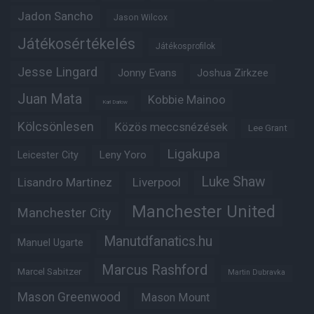
Jadon Sancho
Jason Wilcox
Játékosértékelés
Játékosprofilok
Jesse Lingard
Jonny Evans
Joshua Zirkzee
Juan Mata
Kobbie Mainoo
Karl Darlow
Kölcsönlesen
Közös meccsnézések
Lee Grant
Ligakupa
Leny Yoro
Leicester City
Luke Shaw
Lisandro Martinez
Liverpool
Manchester United
Manchester City
Manutdfanatics.hu
Manuel Ugarte
Marcus Rashford
Marcel Sabitzer
Martin Dubravka
Mason Greenwood
Mason Mount