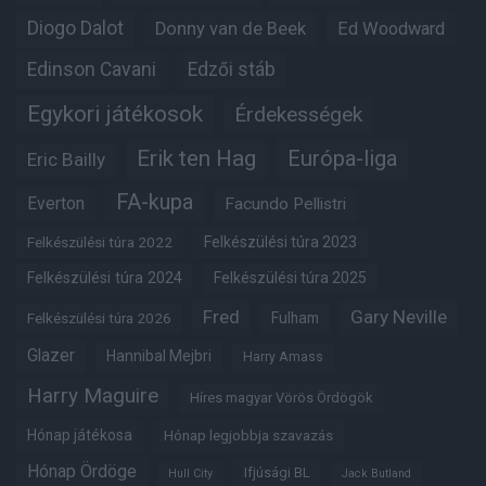
Diogo Dalot
Donny van de Beek
Ed Woodward
Edinson Cavani
Edzői stáb
Egykori játékosok
Érdekességek
Erik ten Hag
Európa-liga
Eric Bailly
FA-kupa
Everton
Facundo Pellistri
Felkészülési túra 2022
Felkészülési túra 2023
Felkészülési túra 2024
Felkészülési túra 2025
Fred
Gary Neville
Felkészülési túra 2026
Fulham
Glazer
Hannibal Mejbri
Harry Amass
Harry Maguire
Híres magyar Vörös Ördögök
Hónap játékosa
Hónap legjobbja szavazás
Hónap Ördöge
Ifjúsági BL
Hull City
Jack Butland