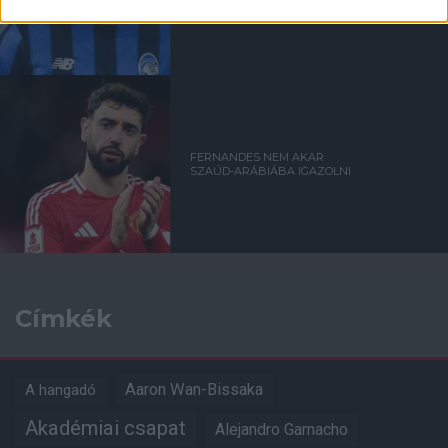
FERNANDES NEM AKAR
SZAÚD-ARÁBIÁBA IGAZOLNI
Címkék
Aaron Wan-Bissaka
A hangadó
Akadémiai csapat
Alejandro Garnacho