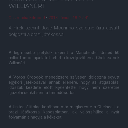
WILLIANÉRT
Csizmadia Edmond
•
2018. június. 18. 22:41
A hírek szerint Jose Mourinho szeretne újra együtt
dolgozni a brazil játékossal.
A legfrissebb pletykák szerint a Manchester United 60
millió fontos ajánlatot tehet a közeljövőben a Chelsea-nek
Willianért.
A Vörös Ördögök menedzsere szívesen dolgozna együtt
egykori játékosával, annak ellenére, hogy az átigazolási
időszak kezdete előtt kijelentette, hogy nem szeretne
igazolni senkit sem a támadósorba.
A United állítólag korábban már megkereste a Chelsea-t a
brazil játékossal kapcsolatban, aki valószínűleg a nyár
folyamán elhagyja a kékeket.