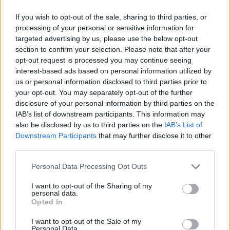
If you wish to opt-out of the sale, sharing to third parties, or
processing of your personal or sensitive information for
targeted advertising by us, please use the below opt-out
section to confirm your selection. Please note that after your
opt-out request is processed you may continue seeing
interest-based ads based on personal information utilized by
Meccs Center
us or personal information disclosed to third parties prior to
your opt-out. You may separately opt-out of the further
disclosure of your personal information by third parties on the
IAB’s list of downstream participants. This information may
Leeds United
vs
Manchester
also be disclosed by us to third parties on the
IAB’s List of
United
Downstream Participants
that may further disclose it to other
third parties.
Felkészülési szezon 5. mérkőzés
Croke Park, Dublin
Please note that this website/app uses one or more Google
Personal Data Processing Opt Outs
2026-08-12 20:30
services and may gather and store information including but
not limited to your visit or usage behaviour. You may click to
I want to opt-out of the Sharing of my
personal data.
grant or deny consent to Google and its third-party tags to
1 nap 21 óra 49 perc 3 másodperc
Opted In
use your data for below specified purposes in below Google
consent section.
I want to opt-out of the Sale of my
AC Milan
vs
Manchester United
2026-08-15 18:00
Personal Data.