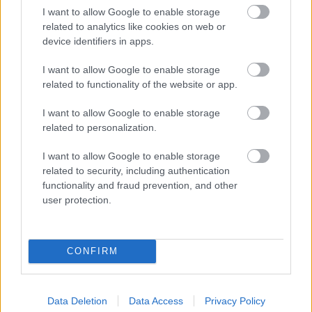
I want to allow Google to enable storage
related to analytics like cookies on web or
device identifiers in apps.
ELŐREHALADOTT
TÁRGYALÁSOKAT FOLYTAT A
UNITED TIELEMANSRÓL
I want to allow Google to enable storage
related to functionality of the website or app.
I want to allow Google to enable storage
related to personalization.
I want to allow Google to enable storage
ANDREY SANTOSRÓL
related to security, including authentication
MEGEGYEZETT A UNITED A
functionality and fraud prevention, and other
CHELSEA-VEL - SAJTÓHÍR
user protection.
CONFIRM
EGYEZSÉG SZÜLETETT
Data Deletion
Data Access
Privacy Policy
EDERSON VÉTELÁRÁBAN