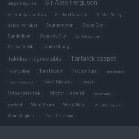
Sir Alex Ferguson
Sergio Reguilon
Sir Bobby Charlton
Sir Jim Ratcliffe
Sir Matt Busby
Southampton
Stoke City
Sofyan Amrabat
Sunderland
Swansea City
Szurkoló szemmel
Tahith Chong
Szurkolói klub
Tartalék csapat
Taktikai mágnestábla
Tottenham
Tom Heaton
Toby Collyer
Trófeabibliográfia
Tyrell Malacia
Utazás
Tyler Fredericson
Válogatottak
Victor Lindelöf
Visszhang
West Ham
West Brom
Watford
Willy Kambwala
Wout Weghorst
Youri Tielemans