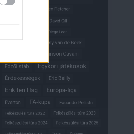
Crystal Palace
Darren Fletcher
David De Gea
David Gill
Dean Henderson
Diego Leon
Diogo Dalot
Donny van de Beek
Edinson Cavani
Ed Woodward
Egykori játékosok
Edzői stáb
Érdekességek
Eric Bailly
Erik ten Hag
Európa-liga
FA-kupa
Everton
Facundo Pellistri
Felkészülési túra 2022
Felkészülési túra 2023
Felkészülési túra 2024
Felkészülési túra 2025
Fred