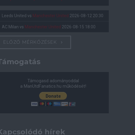
Leeds United
vs
Manchester United
2026-08-12 20:30
AC Milan
vs
Manchester United
2026-08-15 18:00
ELŐZŐ MÉRKŐZÉSEK
Támogatás
Támogasd adományoddal
a ManUtdFanatics.hu működését!
Kapcsolódó hírek