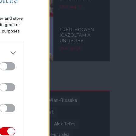
B’s List of
2023. aug. 11.
er and store
to grant or
FRED: HOGYAN
ed purposes
IGAZOLTAM A
UNITEDBE
2023. ápr. 26.
Címkék
Aaron Wan-Bissaka
A hangadó
Akadémiai csapat
Alejandro Garnacho
Alex Telles
Altay Bayindir
Alvaro Fernandez