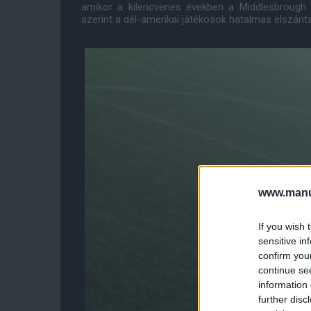
amikor a kilencvenes években a Middlesbrough 
szerint a dél-amerikai játékosok hatalmas elszánt
www.manut
If you wish 
sensitive in
confirm you
continue se
information 
further disc