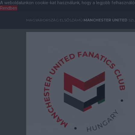
A weboldalunkon cookie-kat használunk, hogy a legjobb felhasználó
Rendben
MAGYARORSZÁG ELSŐSZÁMÚ
MANCHESTER UNITED
SZU