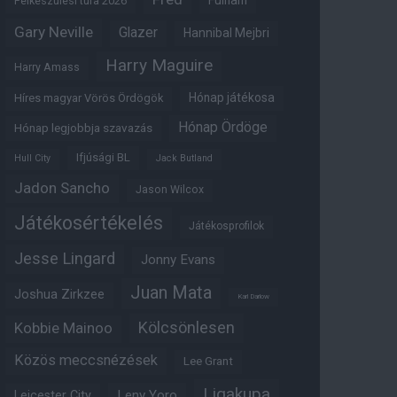
Fulham
Felkészülési túra 2026
Gary Neville
Glazer
Hannibal Mejbri
Harry Maguire
Harry Amass
Hónap játékosa
Híres magyar Vörös Ördögök
Hónap Ördöge
Hónap legjobbja szavazás
Ifjúsági BL
Hull City
Jack Butland
Jadon Sancho
Jason Wilcox
Játékosértékelés
Játékosprofilok
Jesse Lingard
Jonny Evans
Juan Mata
Joshua Zirkzee
Karl Darlow
Kölcsönlesen
Kobbie Mainoo
Közös meccsnézések
Lee Grant
Ligakupa
Leny Yoro
Leicester City