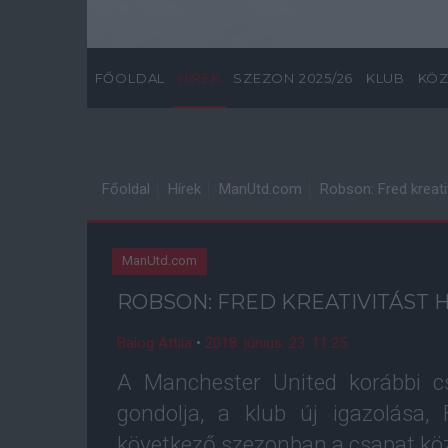
FŐOLDAL
HÍREK
SZEZON 2025/26
KLUB
KÖZ
Főoldal
Hírek
ManUtd.com
Robson: Fred kreati
ManUtd.com
ROBSON: FRED KREATIVITÁST 
Balog Attila
•
2018. június. 23. 11:25
A Manchester United korábbi c
gondolja, a klub új igazolása
következő szezonban a csapat köz