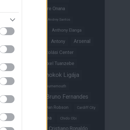
Amad Diallo
Andre Onana
Andreas Pereira
Andrey Santos
Angol válogatott
Anthony Elanga
Anthony Martial
Arsenal
Antony
Átigazolási Center
Aston Villa
Átigazolások
Axel Tuanzebe
Bajnokok Ligája
Ayden Heaven
Benjamin Sesko
Bournemouth
Bruno Fernandes
Brandon Williams
Bryan Mbeumo
Bryan Robson
Cardiff City
Casemiro
Chelsea
Chido Obi
Christian Eriksen
Cristiano Ronaldo