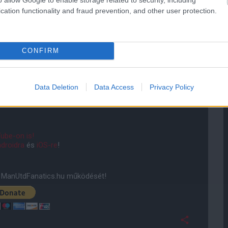
 és itt bizonyítani."
cation functionality and fraud prevention, and other user protection.
ából átigazolva a Premier League-be - elég kemény és
m hiszem, hogy bármi gondja lesz a beilleszkedéssel."
CONFIRM
zországban van, ám egyelőre még nem lépett pályára
ik brazil játékosa. Előtte manchesteri játékos volt a
erson, Rodrigo Possebon, Rafael és Fabio da Silva,
Data Deletion
Data Access
Privacy Policy
ube-on is!
droidra
és
iOS-re
!
ManUtdFanatics.hu működését!