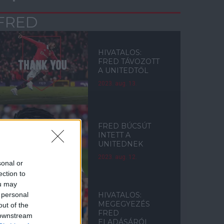
FRED
HIVATALOS:
FRED TÁVOZOTT
A UNITEDTŐL
2023. aug. 13.
FRED BÚCSÚT
INTETT A
UNITEDNEK
2023. aug. 12.
sonal or
ection to
ou may
 personal
HIVATALOS:
MEGEGYEZÉS
out of the
FRED
 downstream
ELADÁSÁRÓL