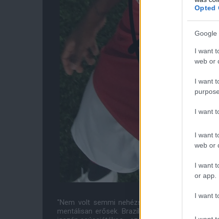
Opted 
Google 
I want t
web or d
I want t
purpose
I want 
I want t
web or d
I want t
or app.
I want t
"Nem volt semmi nehézségem velük [Juninhóval
mentálisan erősek. Brazíliában az a helyzet, h
I want t