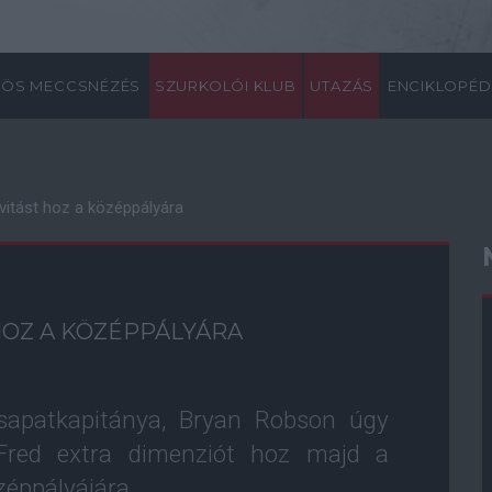
ÖS MECCSNÉZÉS
SZURKOLÓI KLUB
UTAZÁS
ENCIKLOPÉD
vitást hoz a középpályára
HOZ A KÖZÉPPÁLYÁRA
sapatkapitánya, Bryan Robson úgy
, Fred extra dimenziót hoz majd a
éppályájára.