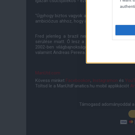
igazán csúcsjátékos - ezért imádnak Európába jönni
authenti
"Úgyhogy biztos vagyok abban, hogy Fred - Ukrajn
ambiciózus ahhoz, hogy igazán jól teljesítsen. Ne
Fred jelenleg a brazil nemzeti csapattal Oros
sérülése miatt. Ő lesz a klub történelmének heted
2002-ben világbajnokságot nyerő Kleberson, And
valamint Andreas Pereira.
ManUtd.com
Kövess minket
Facebookon
,
Instagramon
és
YouT
Töltsd le a ManUtdFanatics.hu mobil applikációt
An
Támogasd adományoddal a 