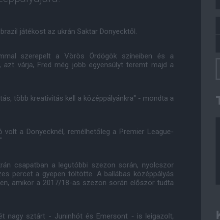
 brazil játékost az ukrán Saktar Donyecktől.
mmal szerepelt a Vörös Ördögök színeiben és a
t, azt várja, Fred még jobb egyensúlyt teremt majd a
ás, több kreativitás kell a középpályánkra" - mondta a
ó volt a Donyecknél, remélhetőleg a Premier League-
"
krán csapatban a legutóbbi szezon során, nyolcszor
zes percet a gyepen töltötte. A ballábas középpályás
ben, amikor a 2017/18-as szezon során először tudta
ét nagy sztárt - Juninhót és Emersont - is leigazolt,