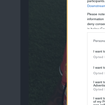
participants
Downstream 
Please note
information 
deny consent
in below Go
Persona
I want t
Opted 
I want t
Opted 
I want 
Advertis
Opted 
I want t
of my P
was col