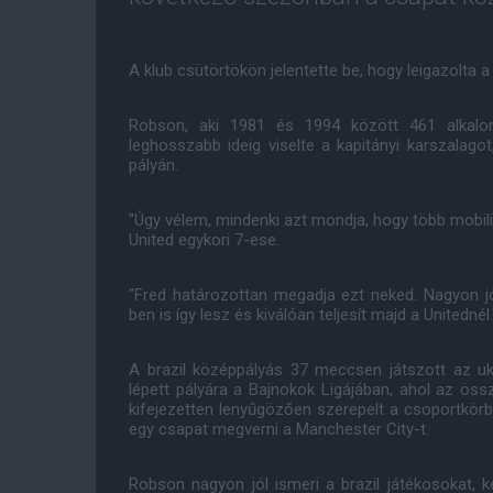
A klub csütörtökön jelentette be, hogy leigazolta a
Robson, aki 1981 és 1994 között 461 alkalo
leghosszabb ideig viselte a kapitányi karszalago
pályán.
"Úgy vélem, mindenki azt mondja, hogy több mobilit
United egykori 7-ese.
"Fred határozottan megadja ezt neked. Nagyon j
ben is így lesz és kiválóan teljesít majd a Unitednél.
A brazil középpályás 37 meccsen játszott az u
lépett pályára a Bajnokok Ligájában, ahol az öss
kifejezetten lenyűgözően szerepelt a csoportkör
egy csapat megverni a Manchester City-t.
Robson nagyon jól ismeri a brazil játékosokat, k