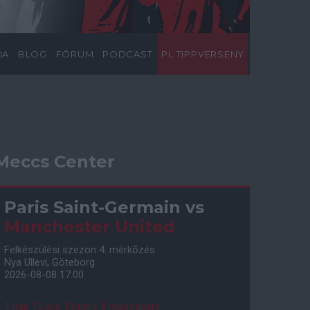
IA
BLOG
FÓRUM
PODCAST
PL TIPPVERSENY
Meccs Center
Paris Saint-Germain
vs
Manchester United
Felkészülési szezon 4. mérkőzés
Nya Ullevi, Göteborg
2026-08-08 17:00
1 nap 13 óra 15 perc 8 másodperc