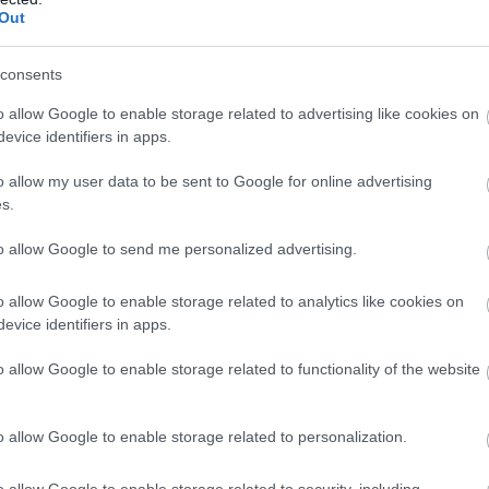
Out
consents
o allow Google to enable storage related to advertising like cookies on
evice identifiers in apps.
o allow my user data to be sent to Google for online advertising
s.
to allow Google to send me personalized advertising.
o allow Google to enable storage related to analytics like cookies on
evice identifiers in apps.
o allow Google to enable storage related to functionality of the website
o allow Google to enable storage related to personalization.
 és Emersonnal]. A brazilok kemény személyiségek,
ogy ha nem bizonyítod magad Európában, nem is vagy
o allow Google to enable storage related to security, including