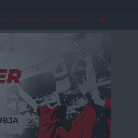
ldal
Regisztráció
Elfelejtett jelszó