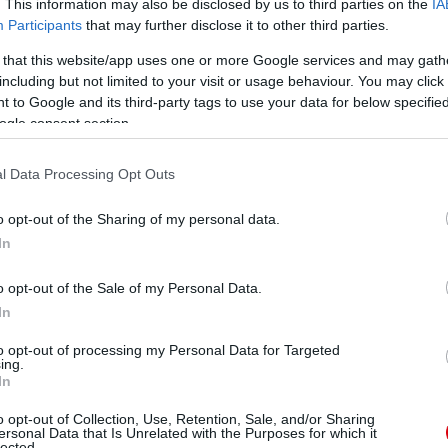
. This information may also be disclosed by us to third parties on the
IA
Participants
that may further disclose it to other third parties.
 that this website/app uses one or more Google services and may gath
including but not limited to your visit or usage behaviour. You may click 
 to Google and its third-party tags to use your data for below specifi
ogle consent section.
l Data Processing Opt Outs
o opt-out of the Sharing of my personal data.
In
o opt-out of the Sale of my Personal Data.
In
to opt-out of processing my Personal Data for Targeted
ing.
In
o opt-out of Collection, Use, Retention, Sale, and/or Sharing
ersonal Data that Is Unrelated with the Purposes for which it
lected.