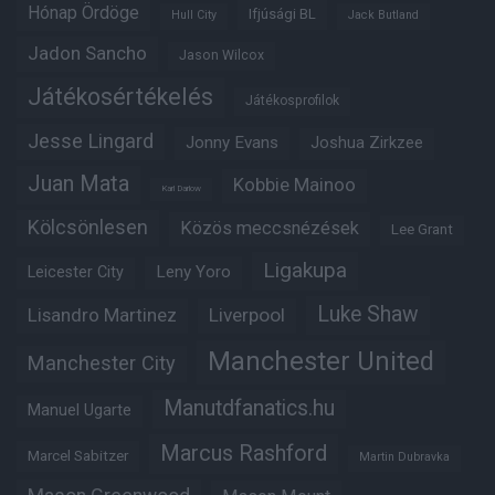
Hónap Ördöge
Ifjúsági BL
Hull City
Jack Butland
Jadon Sancho
Jason Wilcox
Játékosértékelés
Játékosprofilok
Jesse Lingard
Jonny Evans
Joshua Zirkzee
Juan Mata
Kobbie Mainoo
Karl Darlow
Kölcsönlesen
Közös meccsnézések
Lee Grant
Ligakupa
Leny Yoro
Leicester City
Luke Shaw
Lisandro Martinez
Liverpool
Manchester United
Manchester City
Manutdfanatics.hu
Manuel Ugarte
Marcus Rashford
Marcel Sabitzer
Martin Dubravka