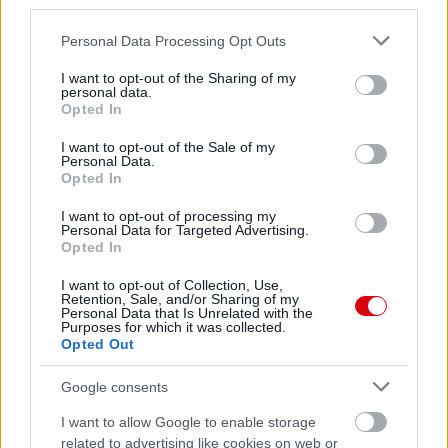
third parties.
Please note that this website/app uses one or more Google
Personal Data Processing Opt Outs
services and may gather and store information including but
not limited to your visit or usage behaviour. You may click to
I want to opt-out of the Sharing of my
personal data.
grant or deny consent to Google and its third-party tags to
Opted In
use your data for below specified purposes in below Google
Meccs Center
consent section.
I want to opt-out of the Sale of my
Personal Data.
Opted In
Paris Saint-Germain
vs
I want to opt-out of processing my
Personal Data for Targeted Advertising.
Manchester United
Opted In
I want to opt-out of Collection, Use,
Felkészülési szezon 4. mérkőzés
Retention, Sale, and/or Sharing of my
Nya Ullevi, Göteborg
Personal Data that Is Unrelated with the
2026-08-08 17:00
Purposes for which it was collected.
Opted Out
0 nap 5 óra 43 perc 29 másodperc
Google consents
I want to allow Google to enable storage
Leeds United
vs
Manchester United
2026-08-12 20:30
related to advertising like cookies on web or