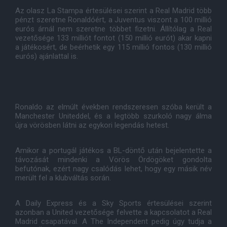
Az olasz La Stampa értesülései szerint a Real Madrid több
pénzt szeretne Ronaldóért, a Juventus viszont a 100 millió
eurós árnál nem szeretne többet fizetni. Állítólag a Real
vezetősége 133 milliót fontot (150 millió eurót) akar kapni
a játékosért, de beérhetik egy 115 millió fontos (130 millió
eurós) ajánlattal is.
Ronaldo az elmúlt években rendszeresen szóba került a
Manchester Uniteddel, és a legtöbb szurkoló nagy álma
újra vörösben látni az egykori legendás hetest.
Amikor a portugál játékos a BL-döntő után bejelentette a
távozását mindenki a Vörös Ördögöket gondolta
befutónak, ezért nagy csalódás lehet, hogy egy másik név
merült fel a klubváltás során.
A Daily Express és a Sky Sports értesülései szerint
azonban a United vezetősége felvette a kapcsolatot a Real
Madrid csapatával. A The Independent pedig úgy tudja a