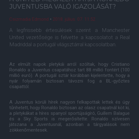
JUVENTUSBA VALÓ IGAZOLÁSÁT?
Csizmadia Edmond
•
2018. július. 07. 11:52
A legfrissebb értesülések szerint a Manchester
United vezetősége is felvette a kapcsolatot a Real
Madriddal a portugál világsztárral kapcsolatban.
Az elmúlt napok pletykái arról szóltak, hogy Cristiano
Ronaldo a Juventus csapatához tart 88 millió fontért (100
millió euró). A portugál sztár korábban kijelentette, hogy a
nyár folyamán biztosan távozni fog a BL-győztes
csapattól.
A Juventus körüli hírek nagyon felkapottak lettek és úgy
tűnhetett, hogy Ronaldo biztosan az olasz csapatnál köt ki,
a pletykákat a híres spanyol sportújságíró, Guillem Balague
és a Sky Sports is megerősítette. Ronaldo szívesen
játszana a Juventusnál, azonban a tárgyalások nem
zökkenőmentesek.