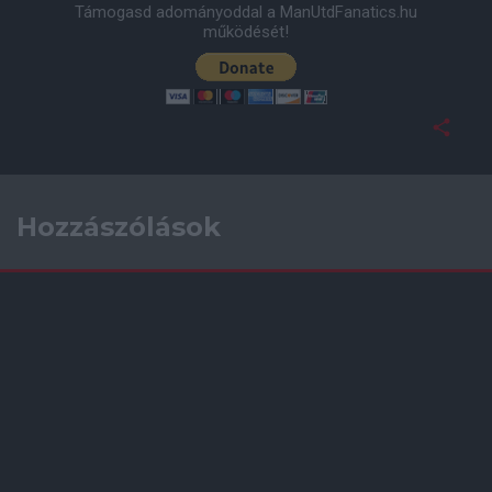
Támogasd adományoddal a ManUtdFanatics.hu
működését!
Hozzászólások