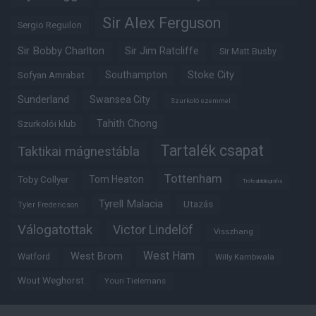
Sir Alex Ferguson
Sergio Reguilon
Sir Bobby Charlton
Sir Jim Ratcliffe
Sir Matt Busby
Southampton
Stoke City
Sofyan Amrabat
Sunderland
Swansea City
Szurkoló szemmel
Tahith Chong
Szurkolói klub
Tartalék csapat
Taktikai mágnestábla
Tottenham
Tom Heaton
Toby Collyer
Trófeabibliográfia
Tyrell Malacia
Utazás
Tyler Fredericson
Válogatottak
Victor Lindelöf
Visszhang
West Ham
West Brom
Watford
Willy Kambwala
Wout Weghorst
Youri Tielemans