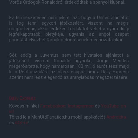
Vörös Ördögök Ronaldóról érdeklődtek a spanyol klubnál.
Ez természetesen nem jelenti azt, hogy a United ajánlatot
is fog tenni egykori játékosáért, viszont, ha mégis
megtörténne, akkor érdekes fordulatot vehet a nyár eddigi
legfelkapottabb pletykája, ugyanis az angol csapat
prioritást élvezhet Ronaldo döntésének meghozatalakor.
Sőt, eddig a Juventus sem tett hivatalos ajánlatot a
játékosért, viszont Ronaldo ügynöke, Jorge Mendes
megerősítette, hogy hamarosan 100 millió eurót tesz majd
le a Real asztalára az olasz csapat, ami a Daily Express
szerint nem lesz elegendő az aranylabdás megszerzésére.
Daily Express
Kövess minket
Facebookon
,
Instagramon
és
YouTube-on
is!
Töltsd le a ManUtdFanatics.hu mobil applikációt
Androidra
és
iOS-re
!