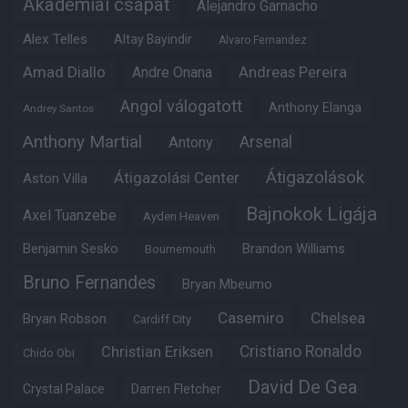
Akadémiai csapat
Alejandro Garnacho
Alex Telles
Altay Bayindir
Alvaro Fernandez
Amad Diallo
Andre Onana
Andreas Pereira
Angol válogatott
Anthony Elanga
Andrey Santos
Anthony Martial
Arsenal
Antony
Átigazolások
Átigazolási Center
Aston Villa
Bajnokok Ligája
Axel Tuanzebe
Ayden Heaven
Benjamin Sesko
Brandon Williams
Bournemouth
Bruno Fernandes
Bryan Mbeumo
Casemiro
Chelsea
Bryan Robson
Cardiff City
Christian Eriksen
Cristiano Ronaldo
Chido Obi
David De Gea
Crystal Palace
Darren Fletcher