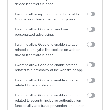
device identifiers in apps.
AC Milan
vs
Manchester United
2026-08-15 18:00
I want to allow my user data to be sent to
ELŐZŐ MÉRKŐZÉSEK
Google for online advertising purposes.
I want to allow Google to send me
Támogatás
personalized advertising.
I want to allow Google to enable storage
related to analytics like cookies on web or
Támogasd adományoddal
a ManUtdFanatics.hu működését!
device identifiers in apps.
I want to allow Google to enable storage
related to functionality of the website or app.
I want to allow Google to enable storage
related to personalization.
Kapcsolódó hírek
I want to allow Google to enable storage
related to security, including authentication
functionality and fraud prevention, and other
PLETYKÁK, ÁTIGAZOLÁSOK