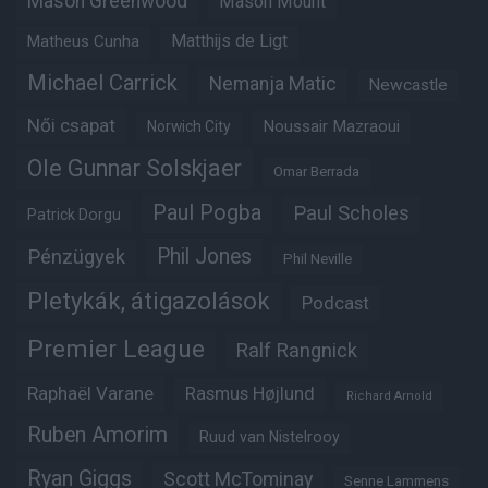
Mason Greenwood
Mason Mount
Matheus Cunha
Matthijs de Ligt
Michael Carrick
Nemanja Matic
Newcastle
Női csapat
Noussair Mazraoui
Norwich City
Ole Gunnar Solskjaer
Omar Berrada
Paul Pogba
Paul Scholes
Patrick Dorgu
Phil Jones
Pénzügyek
Phil Neville
Pletykák, átigazolások
Podcast
Premier League
Ralf Rangnick
Raphaël Varane
Rasmus Højlund
Richard Arnold
Ruben Amorim
Ruud van Nistelrooy
Ryan Giggs
Scott McTominay
Senne Lammens