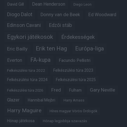
Dean Henderson
David Gill
Diego Leon
Diogo Dalot
Donny van de Beek
Ed Woodward
Edinson Cavani
Edzői stáb
Egykori játékosok
Érdekességek
Erik ten Hag
Európa-liga
Eric Bailly
FA-kupa
Everton
Facundo Pellistri
Felkészülési túra 2022
Felkészülési túra 2023
Felkészülési túra 2024
Felkészülési túra 2025
Fred
Gary Neville
Fulham
Felkészülési túra 2026
Glazer
Hannibal Mejbri
Harry Amass
Harry Maguire
Híres magyar Vörös Ördögök
Hónap játékosa
Hónap legjobbja szavazás