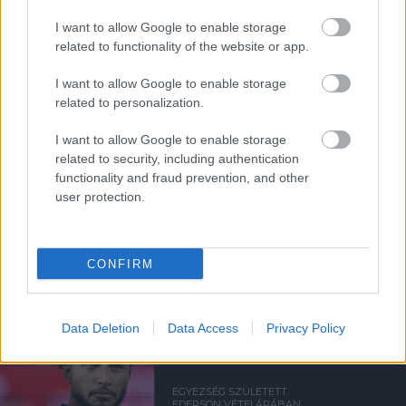
I want to allow Google to enable storage
related to functionality of the website or app.
ELŐREHALADOTT
TÁRGYALÁSOKAT FOLYTAT A
I want to allow Google to enable storage
UNITED TIELEMANSRÓL
related to personalization.
I want to allow Google to enable storage
related to security, including authentication
functionality and fraud prevention, and other
user protection.
ANDREY SANTOSRÓL
MEGEGYEZETT A UNITED A
CHELSEA-VEL - SAJTÓHÍR
CONFIRM
Data Deletion
Data Access
Privacy Policy
EGYEZSÉG SZÜLETETT
EDERSON VÉTELÁRÁBAN