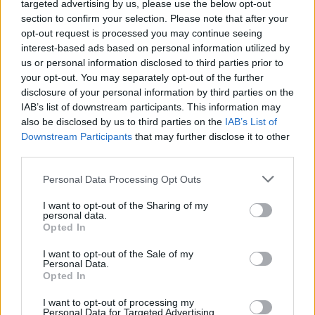
targeted advertising by us, please use the below opt-out
section to confirm your selection. Please note that after your
opt-out request is processed you may continue seeing
interest-based ads based on personal information utilized by
us or personal information disclosed to third parties prior to
your opt-out. You may separately opt-out of the further
disclosure of your personal information by third parties on the
Meccs Center
IAB’s list of downstream participants. This information may
also be disclosed by us to third parties on the
IAB’s List of
Downstream Participants
that may further disclose it to other
Paris Saint-Germain
vs
third parties.
Manchester United
Please note that this website/app uses one or more Google
Personal Data Processing Opt Outs
services and may gather and store information including but
Felkészülési szezon 4. mérkőzés
not limited to your visit or usage behaviour. You may click to
I want to opt-out of the Sharing of my
Nya Ullevi, Göteborg
personal data.
grant or deny consent to Google and its third-party tags to
2026-08-08 17:00
Opted In
use your data for below specified purposes in below Google
consent section.
I want to opt-out of the Sale of my
Personal Data.
Opted In
Leeds United
vs
Manchester United
2026-08-12 20:30
I want to opt-out of processing my
Personal Data for Targeted Advertising.
AC Milan
vs
Manchester United
2026-08-15 18:00