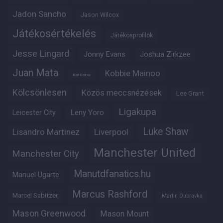
Jadon Sancho
Jason Wilcox
Játékosértékelés
Játékosprofilok
Jesse Lingard
Jonny Evans
Joshua Zirkzee
Juan Mata
Kobbie Mainoo
Karl Darlow
Kölcsönlesen
Közös meccsnézések
Lee Grant
Ligakupa
Leny Yoro
Leicester City
Luke Shaw
Lisandro Martinez
Liverpool
Manchester United
Manchester City
Manutdfanatics.hu
Manuel Ugarte
Marcus Rashford
Marcel Sabitzer
Martin Dubravka
Mason Greenwood
Mason Mount