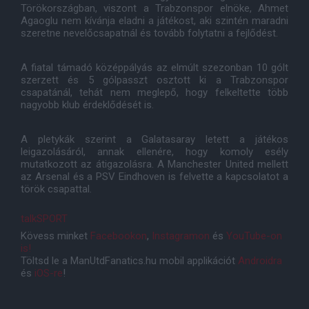
Törökországban, viszont a Trabzonspor elnöke, Ahmet
Agaoglu nem kívánja eladni a játékost, aki szintén maradni
szeretne nevelőcsapatnál és tovább folytatni a fejlődést.
A fiatal támadó középpályás az elmúlt szezonban 10 gólt
szerzett és 5 gólpasszt osztott ki a Trabzonspor
csapatánál, tehát nem meglepő, hogy felkeltette több
nagyobb klub érdeklődését is.
A pletykák szerint a Galatasaray letett a játékos
leigazolásáról, annak ellenére, hogy komoly esély
mutatkozott az átigazolásra. A Manchester United mellett
az Arsenal és a PSV Eindhoven is felvette a kapcsolatot a
török csapattal.
talkSPORT
Kövess minket
Facebookon
,
Instagramon
és
YouTube-on
is!
Töltsd le a ManUtdFanatics.hu mobil applikációt
Androidra
és
iOS-re
!