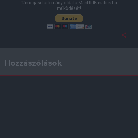
Támogasd adományoddal a ManUtdFanatics.hu
működését!
Hozzászólások