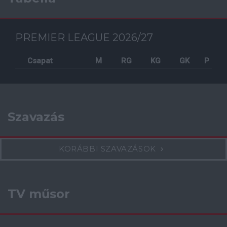
PREMIER LEAGUE 2026/27
Csapat
M
RG
KG
GK
P
Szavazás
KORÁBBI SZAVAZÁSOK
TV műsor