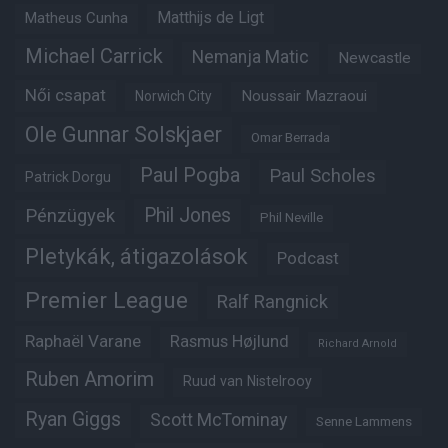
Matheus Cunha
Matthijs de Ligt
Michael Carrick
Nemanja Matic
Newcastle
Női csapat
Noussair Mazraoui
Norwich City
Ole Gunnar Solskjaer
Omar Berrada
Paul Pogba
Paul Scholes
Patrick Dorgu
Phil Jones
Pénzügyek
Phil Neville
Pletykák, átigazolások
Podcast
Premier League
Ralf Rangnick
Raphaël Varane
Rasmus Højlund
Richard Arnold
Ruben Amorim
Ruud van Nistelrooy
Ryan Giggs
Scott McTominay
Senne Lammens