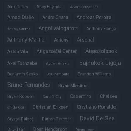
Alex Telles
Altay Bayindir
Alvaro Fernandez
Amad Diallo
Andre Onana
Andreas Pereira
Angol válogatott
Anthony Elanga
Andrey Santos
Anthony Martial
Arsenal
Antony
Átigazolások
Átigazolási Center
Aston Villa
Bajnokok Ligája
Axel Tuanzebe
Ayden Heaven
Benjamin Sesko
Brandon Williams
Bournemouth
Bruno Fernandes
Bryan Mbeumo
Casemiro
Chelsea
Bryan Robson
Cardiff City
Christian Eriksen
Cristiano Ronaldo
Chido Obi
David De Gea
Crystal Palace
Darren Fletcher
Dean Henderson
David Gill
Diego Leon