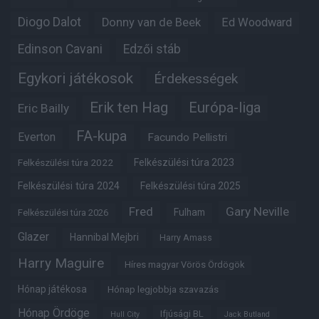
Diogo Dalot
Donny van de Beek
Ed Woodward
Edinson Cavani
Edzői stáb
Egykori játékosok
Érdekességek
Erik ten Hag
Európa-liga
Eric Bailly
FA-kupa
Everton
Facundo Pellistri
Felkészülési túra 2022
Felkészülési túra 2023
Felkészülési túra 2024
Felkészülési túra 2025
Fred
Gary Neville
Fulham
Felkészülési túra 2026
Glazer
Hannibal Mejbri
Harry Amass
Harry Maguire
Híres magyar Vörös Ördögök
Hónap játékosa
Hónap legjobbja szavazás
Hónap Ördöge
Ifjúsági BL
Hull City
Jack Butland