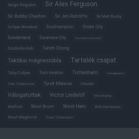
Sir Alex Ferguson
Sergio Reguilon
Sir Bobby Charlton
Sir Jim Ratcliffe
Sir Matt Busby
Southampton
Stoke City
Sofyan Amrabat
Sunderland
Swansea City
Szurkoló szemmel
Tahith Chong
Szurkolói klub
Tartalék csapat
Taktikai mágnestábla
Tottenham
Tom Heaton
Toby Collyer
Trófeabibliográfia
Tyrell Malacia
Utazás
Tyler Fredericson
Válogatottak
Victor Lindelöf
Visszhang
West Ham
West Brom
Watford
Willy Kambwala
Wout Weghorst
Youri Tielemans