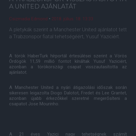
A UNITED AJÁNLATÁT
Csizmadia Edmond
•
2018. július. 18. 13:33
A pletykák szerint a Manchester United ajánlatot tett
a Trabzonspor fiatal tehetségéért, Yusuf Yaziciért.
A török HaberTurk hírportál értesülései szerint a Vörös
Ördögök 11,59 millió fontot kínáltak Yusuf Yaziciért,
azonban a törökországi csapat visszautasította az
ajánlatot.
A Manchester United a nyári átigazolási időszak során
sikeresen leigazolta Diogo Dalotot, Fredet és Lee Grantet,
azonban újabb érkezőkkel szeretné megerősíteni a
csapatot Jose Mourinho.
A 21 éves Yazici nagy tehetségnek számít