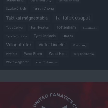
Sunderland
Swansea City
Szurkoló szemmel
Tahith Chong
Szurkolói klub
Tartalék csapat
Taktikai mágnestábla
Tottenham
Tom Heaton
Toby Collyer
Trófeabibliográfia
Tyrell Malacia
Utazás
Tyler Fredericson
Válogatottak
Victor Lindelöf
Visszhang
West Ham
West Brom
Watford
Willy Kambwala
Wout Weghorst
Youri Tielemans