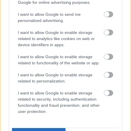
Google for online advertising purposes.
Manchester United
I want to allow Google to send me
Felkészülési szezon 4. mérkőzés
personalized advertising.
Nya Ullevi, Göteborg
2026-08-08 17:00
I want to allow Google to enable storage
related to analytics like cookies on web or
1 nap 20 óra 42 perc 1 másodperc
device identifiers in apps.
I want to allow Google to enable storage
Leeds United
vs
Manchester United
2026-08-12 20:30
related to functionality of the website or app.
AC Milan
vs
Manchester United
2026-08-15 18:00
I want to allow Google to enable storage
related to personalization.
ELŐZŐ MÉRKŐZÉSEK
I want to allow Google to enable storage
related to security, including authentication
Támogatás
functionality and fraud prevention, and other
user protection.
Támogasd adományoddal
a ManUtdFanatics.hu működését!