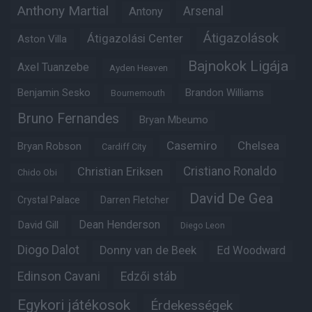
Anthony Martial
Arsenal
Antony
Átigazolások
Átigazolási Center
Aston Villa
Bajnokok Ligája
Axel Tuanzebe
Ayden Heaven
Benjamin Sesko
Brandon Williams
Bournemouth
Bruno Fernandes
Bryan Mbeumo
Casemiro
Chelsea
Bryan Robson
Cardiff City
Christian Eriksen
Cristiano Ronaldo
Chido Obi
David De Gea
Crystal Palace
Darren Fletcher
Dean Henderson
David Gill
Diego Leon
Diogo Dalot
Donny van de Beek
Ed Woodward
Edinson Cavani
Edzői stáb
Egykori játékosok
Érdekességek