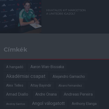
HIVATALOS: KIT MARGETSON
A UNITEDBE IGAZOLT
Címkék
Aaron Wan-Bissaka
A hangadó
Akadémiai csapat
Alejandro Garnacho
Alex Telles
Altay Bayindir
Alvaro Fernandez
Amad Diallo
Andre Onana
Andreas Pereira
Angol válogatott
Anthony Elanga
Andrey Santos