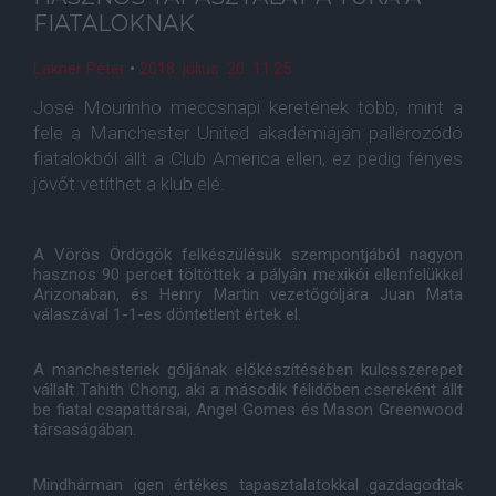
FIATALOKNAK
Lakner Péter
•
2018. július. 20. 11:25
José Mourinho meccsnapi keretének több, mint a
fele a Manchester United akadémiáján pallérozódó
fiatalokból állt a Club America ellen, ez pedig fényes
jövőt vetíthet a klub elé.
A Vörös Ördögök felkészülésük szempontjából nagyon
hasznos 90 percet töltöttek a pályán mexikói ellenfelükkel
Arizonaban, és Henry Martin vezetőgóljára Juan Mata
válaszával 1-1-es döntetlent értek el.
A manchesteriek góljának előkészítésében kulcsszerepet
vállalt Tahith Chong, aki a második félidőben csereként állt
be fiatal csapattársai, Angel Gomes és Mason Greenwood
társaságában.
Mindhárman igen értékes tapasztalatokkal gazdagodtak