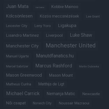
Juan Mata
Kobbie Mainoo
Karl Darlow
Kölcsönlesen
Közös meccsnézések
Lee Grant
Ligakupa
Leny Yoro
Leicester City
Luke Shaw
Lisandro Martinez
Liverpool
Manchester United
Manchester City
Manutdfanatics.hu
Manuel Ugarte
Marcus Rashford
Marcel Sabitzer
Martin Dubravka
Mason Greenwood
Mason Mount
Matheus Cunha
Matthijs de Ligt
Michael Carrick
Nemanja Matic
Newcastle
Női csapat
Noussair Mazraoui
Norwich City