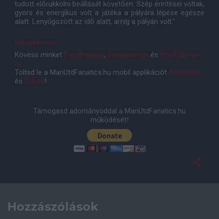
tudott előrukkolni beállását követően. Szép érintései voltak,
gyors és energikus volt a játéka a pályára lépése egésze
alatt. Lenyűgözött az idő alatt, amíg a pályán volt."
Manutd.com
Kövess minket
Facebookon
,
Instagramon
és
YouTube-on
is!
Töltsd le a ManUtdFanatics.hu mobil applikációt
Androidra
és
iOS-re
!
Támogasd adományoddal a ManUtdFanatics.hu
működését!
Hozzászólások