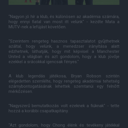
"Nagyon jó hír a klub, és különösen az akadémia számára,
hogy ennyi fiatal van most itt velünk" - kezdte Mata a
MUTV-nek a lefújást követően.
"Szerintem rengeteg hasznos tapasztalatot gyűjthetnek
azáltal, hogy velünk, a menedzser irányítása alatt
edzhetnek, láthatják, hogy mit képvisel a Manchester
United a világban és azt gondolom, hogy a klub jövője
ezekkel a srácokkal igencsak fényes."
A klub legendás játékosa, Bryan Robson szintén
elégedetten szemlélte, hogy rengeteg akadémiai tehetség
szárnybontogatásának lehettek szemtanúi egy felnőtt
mérkőzésen.
"Nagyszerű bemutatkozás volt ezeknek a fiúknak" - tette
hozzá a korábbi csapatkapitány.
"Azt gondolom, hogy Chong élénk és tevékeny játékkal