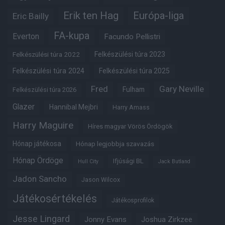
Erik ten Hag
Európa-liga
Eric Bailly
FA-kupa
Everton
Facundo Pellistri
Felkészülési túra 2022
Felkészülési túra 2023
Felkészülési túra 2024
Felkészülési túra 2025
Fred
Gary Neville
Fulham
Felkészülési túra 2026
Glazer
Hannibal Mejbri
Harry Amass
Harry Maguire
Híres magyar Vörös Ördögök
Hónap játékosa
Hónap legjobbja szavazás
Hónap Ördöge
Ifjúsági BL
Hull City
Jack Butland
Jadon Sancho
Jason Wilcox
Játékosértékelés
Játékosprofilok
Jesse Lingard
Jonny Evans
Joshua Zirkzee