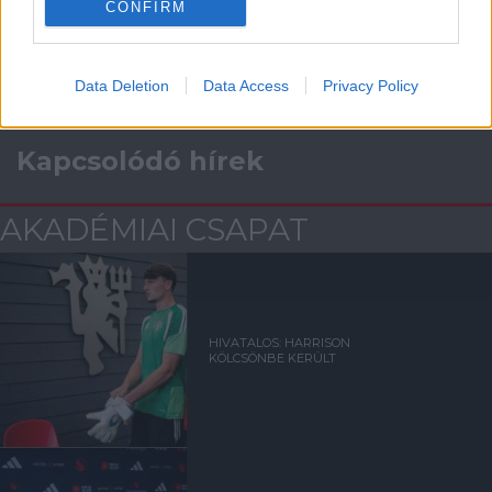
CONFIRM
Data Deletion
Data Access
Privacy Policy
Kapcsolódó hírek
AKADÉMIAI CSAPAT
HIVATALOS: HARRISON
KÖLCSÖNBE KERÜLT