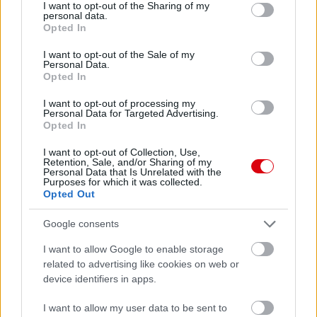
not limited to your visit or usage behaviour. You may click to
I want to opt-out of the Sharing of my
personal data.
grant or deny consent to Google and its third-party tags to
Opted In
use your data for below specified purposes in below Google
consent section.
I want to opt-out of the Sale of my
Personal Data.
Opted In
I want to opt-out of processing my
Personal Data for Targeted Advertising.
Opted In
I want to opt-out of Collection, Use,
Retention, Sale, and/or Sharing of my
Personal Data that Is Unrelated with the
Purposes for which it was collected.
Opted Out
Google consents
I want to allow Google to enable storage
Meccs Center
related to advertising like cookies on web or
device identifiers in apps.
Paris Saint-Germain
vs
I want to allow my user data to be sent to