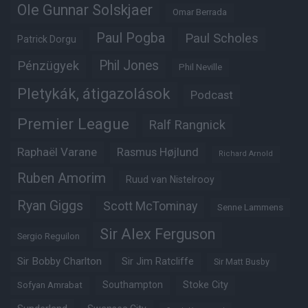
Ole Gunnar Solskjaer
Omar Berrada
Paul Pogba
Paul Scholes
Patrick Dorgu
Phil Jones
Pénzügyek
Phil Neville
Pletykák, átigazolások
Podcast
Premier League
Ralf Rangnick
Raphaël Varane
Rasmus Højlund
Richard Arnold
Ruben Amorim
Ruud van Nistelrooy
Ryan Giggs
Scott McTominay
Senne Lammens
Sir Alex Ferguson
Sergio Reguilon
Sir Bobby Charlton
Sir Jim Ratcliffe
Sir Matt Busby
Southampton
Stoke City
Sofyan Amrabat