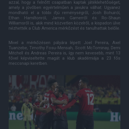
azzal, hogy a felnőtt csapatban kaptak játéklehetőséget,
amely a jövőben egyértelműen a javukra válhat. Ugyanez
mondható el a többi ifjú reménységről, Josh Bohuiról,
Ethan Hamiltonról, James Garnerről és Ro-Shaun
Williamsről is, akik mind közvetlen közelről, a kispadon ülve
nézhették a Club America mérkőzést és tanulhattak belőle.
Mivel a mérkőzésen pályára lépett Joel Pereira, Axel
Tuanzebe, Timothy Fosu-Mensah, Scott McTominay, Demi
Mitchell és Andreas Pereira is, így nem kevesebb, mint 13
fővel képviseltette magát a klub akadémiája a 23 fős
meccsnapi keretben.