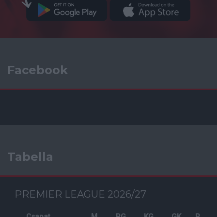
Facebook
Tabella
PREMIER LEAGUE 2026/27
Csapat
M
RG
KG
GK
P