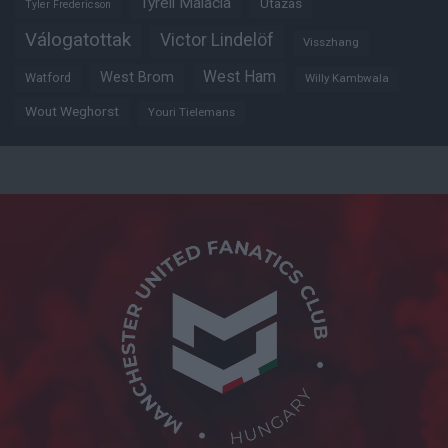
Tyrell Malacia
Utazás
Tyler Fredericson
Válogatottak
Victor Lindelöf
Visszhang
West Ham
West Brom
Watford
Willy Kambwala
Wout Weghorst
Youri Tielemans