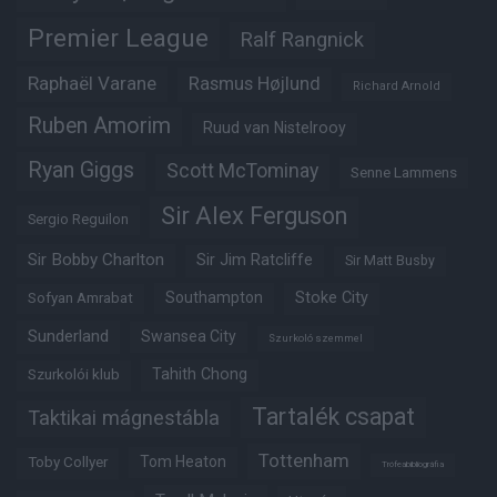
Premier League
Ralf Rangnick
Raphaël Varane
Rasmus Højlund
Richard Arnold
Ruben Amorim
Ruud van Nistelrooy
Ryan Giggs
Scott McTominay
Senne Lammens
Sir Alex Ferguson
Sergio Reguilon
Sir Bobby Charlton
Sir Jim Ratcliffe
Sir Matt Busby
Southampton
Stoke City
Sofyan Amrabat
Sunderland
Swansea City
Szurkoló szemmel
Tahith Chong
Szurkolói klub
Tartalék csapat
Taktikai mágnestábla
Tottenham
Tom Heaton
Toby Collyer
Trófeabibliográfia