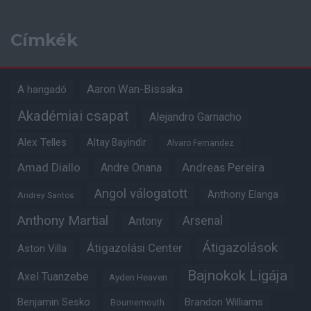
Címkék
Aaron Wan-Bissaka
A hangadó
Akadémiai csapat
Alejandro Garnacho
Alex Telles
Altay Bayindir
Alvaro Fernandez
Amad Diallo
Andre Onana
Andreas Pereira
Angol válogatott
Anthony Elanga
Andrey Santos
Anthony Martial
Arsenal
Antony
Átigazolások
Átigazolási Center
Aston Villa
Bajnokok Ligája
Axel Tuanzebe
Ayden Heaven
Benjamin Sesko
Brandon Williams
Bournemouth