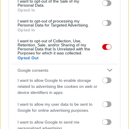
I want to opt-out of the Sale of my
Personal Data.
Felkészülési szezon 4. mérkőzés
Opted In
Nya Ullevi, Göteborg
2026-08-08 17:00
I want to opt-out of processing my
Personal Data for Targeted Advertising.
Opted In
I want to opt-out of Collection, Use,
Leeds United
vs
Manchester United
2026-08-12 20:30
Retention, Sale, and/or Sharing of my
Personal Data that Is Unrelated with the
AC Milan
vs
Manchester United
2026-08-15 18:00
Purposes for which it was collected.
Opted Out
ELŐZŐ MÉRKŐZÉSEK
Google consents
I want to allow Google to enable storage
Támogatás
related to advertising like cookies on web or
device identifiers in apps.
I want to allow my user data to be sent to
Támogasd adományoddal
Google for online advertising purposes.
a ManUtdFanatics.hu működését!
I want to allow Google to send me
personalized advertising.