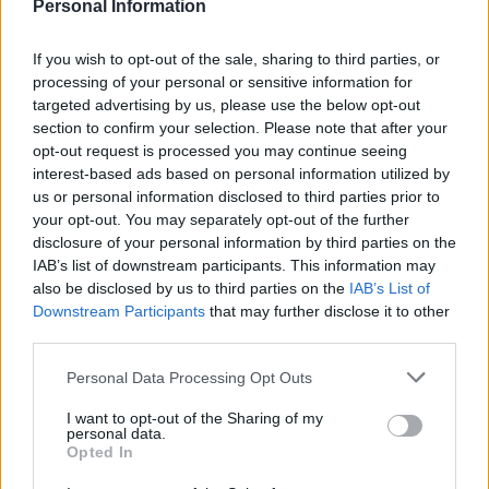
Personal Information
If you wish to opt-out of the sale, sharing to third parties, or
processing of your personal or sensitive information for
targeted advertising by us, please use the below opt-out
section to confirm your selection. Please note that after your
opt-out request is processed you may continue seeing
interest-based ads based on personal information utilized by
us or personal information disclosed to third parties prior to
your opt-out. You may separately opt-out of the further
disclosure of your personal information by third parties on the
IAB’s list of downstream participants. This information may
also be disclosed by us to third parties on the
IAB’s List of
Downstream Participants
that may further disclose it to other
third parties.
Meccs Center
Please note that this website/app uses one or more Google
Personal Data Processing Opt Outs
services and may gather and store information including but
not limited to your visit or usage behaviour. You may click to
I want to opt-out of the Sharing of my
Paris Saint-Germain
vs
personal data.
grant or deny consent to Google and its third-party tags to
Opted In
use your data for below specified purposes in below Google
Manchester United
consent section.