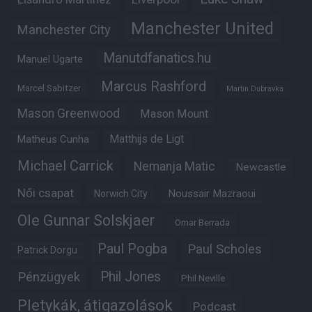
Manchester United
Manchester City
Manutdfanatics.hu
Manuel Ugarte
Marcus Rashford
Marcel Sabitzer
Martin Dubravka
Mason Greenwood
Mason Mount
Matheus Cunha
Matthijs de Ligt
Michael Carrick
Nemanja Matic
Newcastle
Női csapat
Noussair Mazraoui
Norwich City
Ole Gunnar Solskjaer
Omar Berrada
Paul Pogba
Paul Scholes
Patrick Dorgu
Phil Jones
Pénzügyek
Phil Neville
Pletykák, átigazolások
Podcast