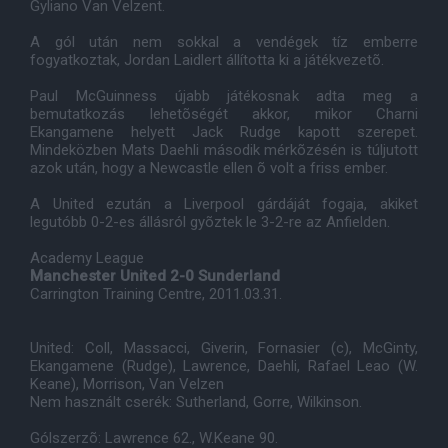
Gyliano Van Velzent.
A gól után nem sokkal a vendégek tíz emberre
fogyatkoztak, Jordan Laidlert állította ki a játékvezetõ.
Paul McGuinness újabb játékosnak adta meg a
bemutatkozás lehetõségét akkor, mikor Charni
Ekangamene helyett Jack Rudge kapott szerepet.
Mindeközben Mats Daehli második mérkõzésén is túljutott
azok után, hogy a Newcastle ellen õ volt a friss ember.
A United ezután a Liverpool gárdáját fogaja, akiket
legutóbb 0-2-es állásról gyõztek le 3-2-re az Anfielden.
Academy League
Manchester United 2-0 Sunderland
Carrington Training Centre, 2011.03.31.
United: Coll, Massacci, Giverin, Fornasier (c), McGinty,
Ekangamene (Rudge), Lawrence, Daehli, Rafael Leao (W.
Keane), Morrison, Van Velzen
Nem használt cserék: Sutherland, Gorre, Wilkinson.
Gólszerzõ: Lawrence 62., W.Keane 90.