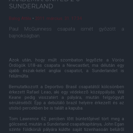
SUNDERLAND
Balog Attila
•
2011. március. 31. 17:34
Paul McGuinness csapata ismét gyõzött a
bajnokságban.
Azok után, hogy múlt szombaton legyõzte a Vörös
Ördögök U18-as csapata a Newcastlet, ma délután egy
újabb észak-kelet angliai csapatot, a Sunderlandet is
felülmúlta.
Bemutatkozott a Deportivo Brasil csapatától kölcsönben
érkezett Rafael Leao, aki egy védekezõ középpályás. Will
Keane pedig visszatért a pályára, miután felgyógyult
sérülésébõl. Épp a debütáló brazil helyére érkezett és az
utolsó percekben be is talált a kapuba.
Tom Lawrence 62. percben lõtt büntetõjével tört meg a
gólcsend, miután a Sunderland csapatkapitánya, John Egan
szinte földkörüli pályára küldte saját tizenhasoán belülrõl