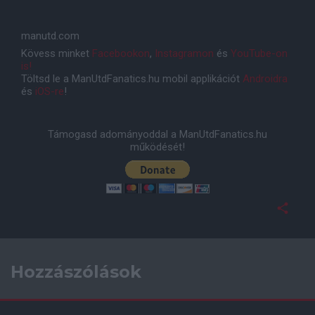
manutd.com
Kövess minket
Facebookon
,
Instagramon
és
YouTube-on
is!
Töltsd le a ManUtdFanatics.hu mobil applikációt
Androidra
és
iOS-re
!
Támogasd adományoddal a ManUtdFanatics.hu
működését!
Hozzászólások