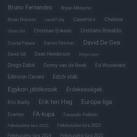
Bruno Fernandes
Bryan Mbeumo
Casemiro
Chelsea
Bryan Robson
Cardiff City
Christian Eriksen
Cristiano Ronaldo
Chido Obi
David De Gea
Crystal Palace
Darren Fletcher
Dean Henderson
David Gill
Diego Leon
Diogo Dalot
Donny van de Beek
Ed Woodward
Edinson Cavani
Edzői stáb
Egykori játékosok
Érdekességek
Erik ten Hag
Európa-liga
Eric Bailly
FA-kupa
Everton
Facundo Pellistri
Felkészülési túra 2022
Felkészülési túra 2023
Felkészülési túra 2024
Felkészülési túra 2025