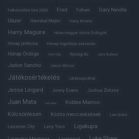
Fred
Gary Neville
Fulham
Felkészülési túra 2026
Glazer
Hannibal Mejbri
Harry Amass
Harry Maguire
Híres magyar Vörös Ördögök
Hónap játékosa
Hónap legjobbja szavazás
Hónap Ördöge
Ifjúsági BL
Hull City
Jack Butland
Jadon Sancho
Jason Wilcox
Játékosértékelés
Játékosprofilok
Jesse Lingard
Jonny Evans
Joshua Zirkzee
Juan Mata
Kobbie Mainoo
Karl Darlow
Kölcsönlesen
Közös meccsnézések
Lee Grant
Ligakupa
Leny Yoro
Leicester City
Luke Shaw
Lisandro Martinez
Liverpool