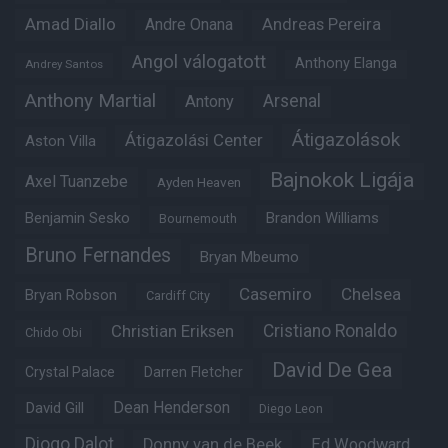
Amad Diallo
Andre Onana
Andreas Pereira
Angol válogatott
Anthony Elanga
Andrey Santos
Anthony Martial
Arsenal
Antony
Átigazolások
Átigazolási Center
Aston Villa
Bajnokok Ligája
Axel Tuanzebe
Ayden Heaven
Benjamin Sesko
Brandon Williams
Bournemouth
Bruno Fernandes
Bryan Mbeumo
Casemiro
Chelsea
Bryan Robson
Cardiff City
Christian Eriksen
Cristiano Ronaldo
Chido Obi
David De Gea
Crystal Palace
Darren Fletcher
Dean Henderson
David Gill
Diego Leon
Diogo Dalot
Donny van de Beek
Ed Woodward