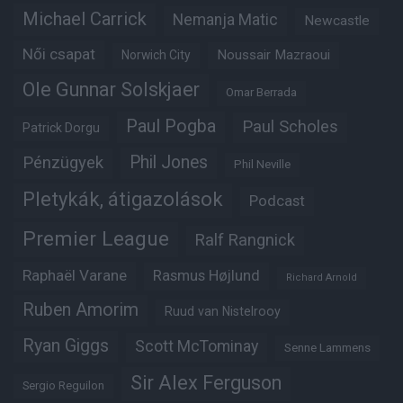
Michael Carrick
Nemanja Matic
Newcastle
Női csapat
Noussair Mazraoui
Norwich City
Ole Gunnar Solskjaer
Omar Berrada
Paul Pogba
Paul Scholes
Patrick Dorgu
Phil Jones
Pénzügyek
Phil Neville
Pletykák, átigazolások
Podcast
Premier League
Ralf Rangnick
Raphaël Varane
Rasmus Højlund
Richard Arnold
Ruben Amorim
Ruud van Nistelrooy
Ryan Giggs
Scott McTominay
Senne Lammens
Sir Alex Ferguson
Sergio Reguilon