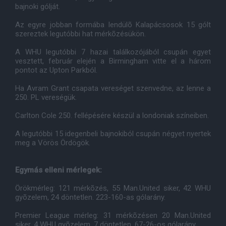
bajnoki gólját.
Az egyre jobban formába lendülõ Kalapácsosok 15 gólt
szereztek legutóbbi hat mérkõzésükön.
A WHU legutóbbi 7 hazai találkozójából csupán egyet
vesztett, február elején a Birmingham vitte el a három
pontot az Upton Parkból.
Ha Avram Grant csapata vereséget szenvedne, az lenne a
250. PL vereségük.
Carlton Cole 250. fellépésére készül a londoniak színeiben.
A legutóbbi 15 idegenbeli bajnokiból csupán négyet nyertek
meg a Vörös Ördögök.
Egymás elleni mérlegek:
Örökmérleg: 121 mérkõzés, 55 Man.United siker, 42 WHU
gyõzelem, 24 döntetlen. 223-160-as gólarány.
Premier League mérleg: 31 mérkõzésen 20 Man.United
siker, 4 WHU gyõzelem, 7 döntetlen. 67-26-os gólarány.