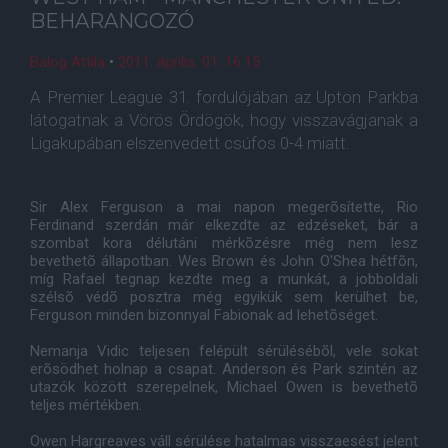
BEHARANGOZÓ
Balog Attila
•
2011. április. 01. 16:15
A Premier League 31. fordulójában az Upton Parkba
látogatnak a Vörös Ördögök, hogy visszavágjanak a
Ligakupában elszenvedett csúfos 0-4 miatt.
Sir Alex Ferguson a mai napon megerõsítette, Rio
Ferdinand szerdán már elkezdte az edzéseket, bár a
szombat kora délutáni mérkõzésre még nem lesz
bevethetõ állapotban. Wes Brown és John O'Shea hétfõn,
míg Rafael tegnap kezdte meg a munkát, a jobboldali
szélsõ védõ posztra még egyikük sem kerülhet be,
Ferguson minden bizonnyal Fabionak ad lehetõséget.
Nemanja Vidic teljesen felépült sérülésébõl, vele sokat
erõsödhet holnap a csapat. Anderson és Park szintén az
utazók között szerepelnek, Michael Owen is bevethetõ
teljes mértékben.
Owen Hargreaves váll sérülése hatalmas visszaesést jelent