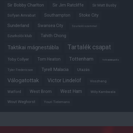
Sir Bobby Charlton
Sir Jim Ratcliffe
Sir Matt Busby
Southampton
Stoke City
Sofyan Amrabat
Sunderland
Swansea City
Szurkoló szemmel
Tahith Chong
Szurkolói klub
Tartalék csapat
Taktikai mágnestábla
Tottenham
Tom Heaton
Toby Collyer
Trófeabibliográfia
Tyrell Malacia
Utazás
Tyler Fredericson
Válogatottak
Victor Lindelöf
Visszhang
West Ham
West Brom
Watford
Willy Kambwala
Wout Weghorst
Youri Tielemans