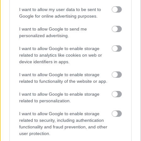
I want to allow my user data to be sent to
Google for online advertising purposes.
I want to allow Google to send me
personalized advertising.
Meccs Center
I want to allow Google to enable storage
related to analytics like cookies on web or
Paris Saint-Germain
vs
device identifiers in apps.
Manchester United
I want to allow Google to enable storage
related to functionality of the website or app.
Felkészülési szezon 4. mérkőzés
Nya Ullevi, Göteborg
I want to allow Google to enable storage
2026-08-08 17:00
related to personalization.
1 nap 15 óra 6 perc 42 másodperc
I want to allow Google to enable storage
related to security, including authentication
functionality and fraud prevention, and other
Leeds United
vs
Manchester United
2026-08-12 20:30
user protection.
AC Milan
vs
Manchester United
2026-08-15 18:00