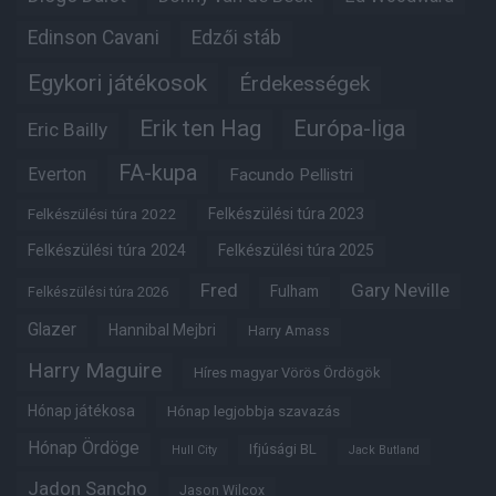
Edinson Cavani
Edzői stáb
Egykori játékosok
Érdekességek
Erik ten Hag
Európa-liga
Eric Bailly
FA-kupa
Everton
Facundo Pellistri
Felkészülési túra 2022
Felkészülési túra 2023
Felkészülési túra 2024
Felkészülési túra 2025
Fred
Gary Neville
Fulham
Felkészülési túra 2026
Glazer
Hannibal Mejbri
Harry Amass
Harry Maguire
Híres magyar Vörös Ördögök
Hónap játékosa
Hónap legjobbja szavazás
Hónap Ördöge
Ifjúsági BL
Hull City
Jack Butland
Jadon Sancho
Jason Wilcox