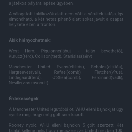
a játékos pályára lépése ügyében.
A válogatott találkozók alatt nem nõtt a sérültek listája, így
elmondható, a két hetes pihenõ alatt sokat javult a csapat
helyzete ezen a fronton.
Akik hiányozhatnak:
West Ham: Piquionne(lábujj - talán bevethetõ),
Kurucz(térd), Collison(térd), Stanislas(sérv)
Manchester United: Evans(eltiltás), Scholes(eltiltás),
Hargreaves(váll), Rafael(comb), Fletcher(vírus),
Lindegaard(térd), O'Shea(comb), Ferdinand(vádli),
Neville(visszavonult)
Érdekességek:
A Manchester United legutóbbi öt, WHU elleni bajnokiját úgy
nyerte meg, hogy még gólt sem kapott.
Rooney nyolc, WHU elleni bajnokin 5 gólt szerzett. Két
találat kellene neki, hogy megszerezze United mezben 100.