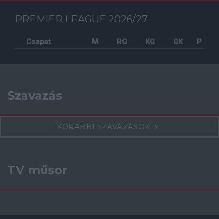
PREMIER LEAGUE 2026/27
Csapat
M
RG
KG
GK
P
Szavazás
KORÁBBI SZAVAZÁSOK
TV műsor