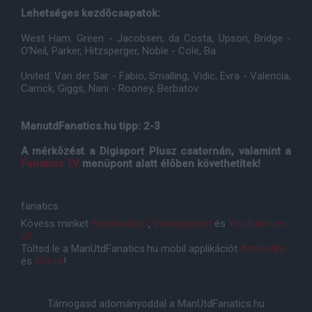
Lehetséges kezdõcsapatok:
West Ham: Green - Jacobsen, da Costa, Upson, Bridge -
O'Neil, Parker, Hitzsperger, Noble - Cole, Ba
United: Van der Sar - Fabio, Smalling, Vidic, Evra - Valencia,
Carrick, Giggs, Nani - Rooney, Berbatov
ManutdFanatics.hu tipp: 2-3
A mérkõzést a Digisport Plusz csatornán, valamint a
Fanatics TV
menüpont alatt élõben követhetitek!
fanatics
Kövess minket
Facebookon
,
Instagramon
és
YouTube-on
is!
Töltsd le a ManUtdFanatics.hu mobil applikációt
Androidra
és
iOS-re
!
Támogasd adományoddal a ManUtdFanatics.hu