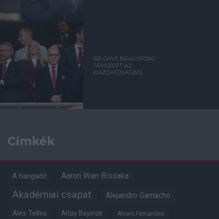
SIR DAVE BRAILSFORD
TÁVOZOTT AZ
IGAZGATÓSÁGBÓL
Címkék
Aaron Wan-Bissaka
A hangadó
Akadémiai csapat
Alejandro Garnacho
Alex Telles
Altay Bayindir
Alvaro Fernandez