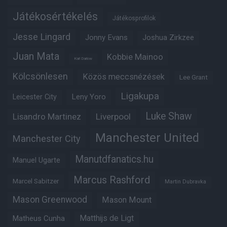
Játékosértékelés
Játékosprofilok
Jesse Lingard
Jonny Evans
Joshua Zirkzee
Juan Mata
Kobbie Mainoo
Karl Darlow
Kölcsönlesen
Közös meccsnézések
Lee Grant
Ligakupa
Leny Yoro
Leicester City
Luke Shaw
Lisandro Martinez
Liverpool
Manchester United
Manchester City
Manutdfanatics.hu
Manuel Ugarte
Marcus Rashford
Marcel Sabitzer
Martin Dubravka
Mason Greenwood
Mason Mount
Matheus Cunha
Matthijs de Ligt