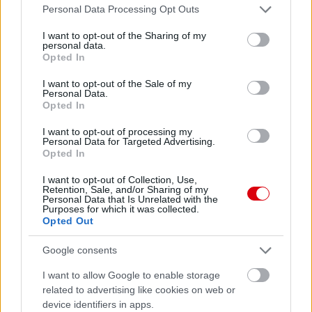
Please note that this website/app uses one or more Google
Personal Data Processing Opt Outs
services and may gather and store information including but
not limited to your visit or usage behaviour. You may click to
I want to opt-out of the Sharing of my
personal data.
grant or deny consent to Google and its third-party tags to
Opted In
use your data for below specified purposes in below Google
consent section.
I want to opt-out of the Sale of my
Personal Data.
Opted In
I want to opt-out of processing my
Personal Data for Targeted Advertising.
Opted In
I want to opt-out of Collection, Use,
Retention, Sale, and/or Sharing of my
Personal Data that Is Unrelated with the
Purposes for which it was collected.
Opted Out
Google consents
I want to allow Google to enable storage
related to advertising like cookies on web or
device identifiers in apps.