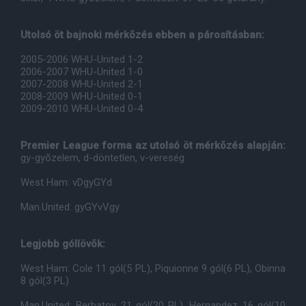
Utolsó öt bajnoki mérkõzés ebben a párosításban:
2005-2006 WHU-United 1-2
2006-2007 WHU-United 1-0
2007-2008 WHU-United 2-1
2008-2009 WHU-United 0-1
2009-2010 WHU-United 0-4
Premier League forma az utolsó öt mérkõzés alapján:
gy-gyõzelem, d-döntetlen, v-vereség
West Ham: vDgyGYd
Man.United: gyGYvVgy
Legjobb góllövõk:
West Ham: Cole 11 gól(5 PL), Piquionne 9 gól(6 PL), Obinna
8 gól(3 PL)
Man.United: Berbatov 21 gól(20 PL), Hernandez 16 gól(10