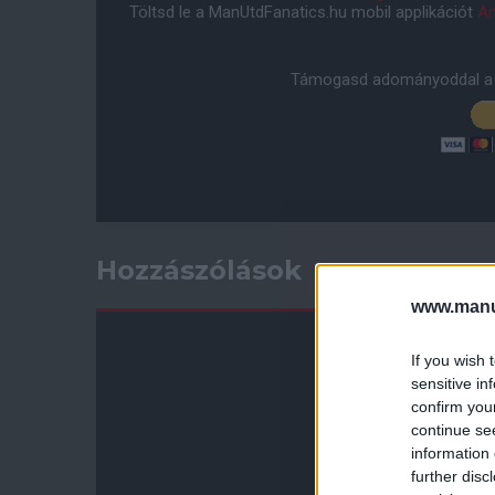
Töltsd le a ManUtdFanatics.hu mobil applikációt
An
Támogasd adományoddal a 
Hozzászólások
www.manut
If you wish 
sensitive in
confirm you
continue se
information 
further disc