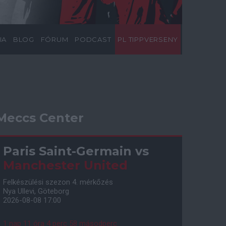
IA
BLOG
FÓRUM
PODCAST
PL TIPPVERSENY
Meccs Center
Paris Saint-Germain
vs
Manchester United
Felkészülési szezon 4. mérkőzés
Nya Ullevi, Göteborg
2026-08-08 17:00
1 nap 11 óra 4 perc 57 másodperc