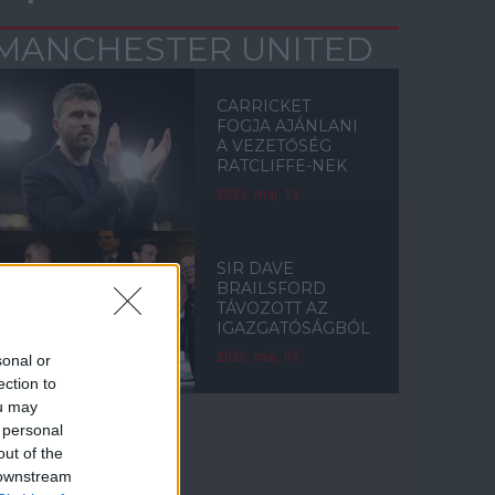
MANCHESTER UNITED
CARRICKET
FOGJA AJÁNLANI
A VEZETŐSÉG
RATCLIFFE-NEK
2026. máj. 13.
SIR DAVE
BRAILSFORD
TÁVOZOTT AZ
IGAZGATÓSÁGBÓL
2026. máj. 07.
sonal or
ection to
ou may
 personal
out of the
Címkék
 downstream