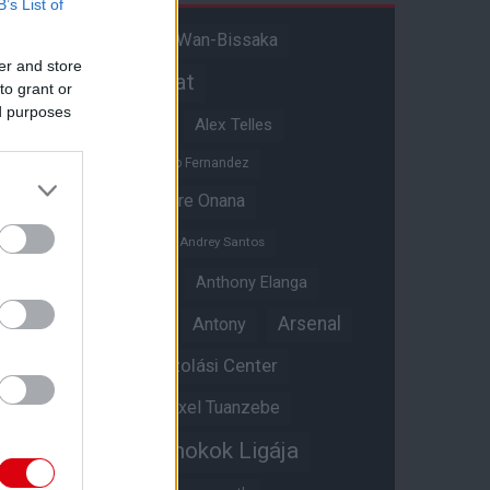
B’s List of
Aaron Wan-Bissaka
A hangadó
er and store
Akadémiai csapat
to grant or
ed purposes
Alejandro Garnacho
Alex Telles
Altay Bayindir
Alvaro Fernandez
Amad Diallo
Andre Onana
Andreas Pereira
Andrey Santos
Angol válogatott
Anthony Elanga
Anthony Martial
Arsenal
Antony
Átigazolási Center
Aston Villa
Átigazolások
Axel Tuanzebe
Bajnokok Ligája
Ayden Heaven