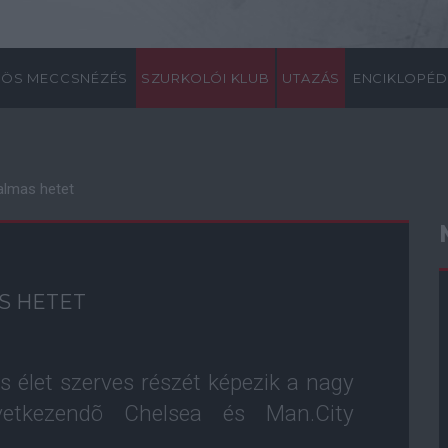
ÖS MECCSNÉZÉS
SZURKOLÓI KLUB
UTAZÁS
ENCIKLOPÉD
almas hetet
AS HETET
 élet szerves részét képezik a nagy
vetkezendõ Chelsea és Man.City