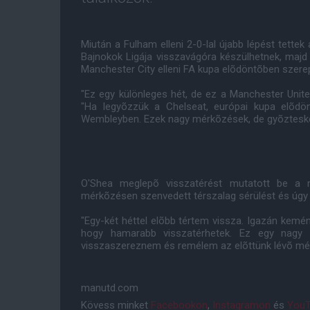
Miután a Fulham elleni 2-0-lal újabb lépést tettek 
Bajnokok Ligája visszavágóra készülhetnek, maj
Manchester City elleni FA kupa elõdöntõben szerep
"Ez egy különleges hét, de ez a Manchester Unit
"Ha legyõzzük a Chelseat, európai kupa elõd
Wembleyben. Ezek nagy mérkõzések, de gyõzteskén
O'Shea meglepõ visszatérést mutatott be a m
mérkõzésen szenvedett térszalag sérülést és úgy 
"Egy-két héttel elõbb tértem vissza. Igazán kemé
hogy hamarabb visszatérhetek. Ez egy nagy 
visszaszereznem és remélem az elõttünk lévõ mérk
manutd.com
Kövess minket
Facebookon
,
Instagramon
és
YouT