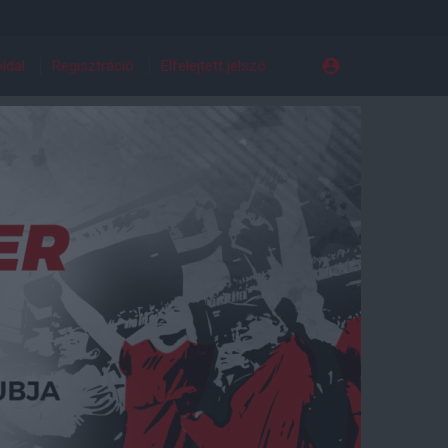
ldal
Regisztráció
Elfelejtett jelszó