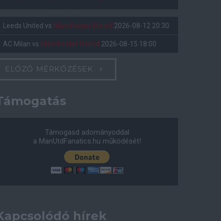
Leeds United
vs
Manchester United
2026-08-12 20:30
AC Milan
vs
Manchester United
2026-08-15 18:00
ELŐZŐ MÉRKŐZÉSEK
Támogatás
Támogasd adományoddal
a ManUtdFanatics.hu működését!
Kapcsolódó hírek