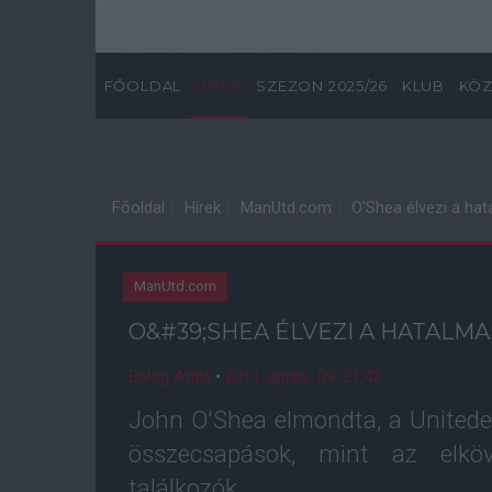
FŐOLDAL
HÍREK
SZEZON 2025/26
KLUB
KÖZ
Főoldal
Hírek
ManUtd.com
O'Shea élvezi a hat
ManUtd.com
O&#39;SHEA ÉLVEZI A HATALM
Balog Attila
•
2011. április. 09. 21:42
John O'Shea elmondta, a Unitedes
összecsapások, mint az elkö
találkozók.