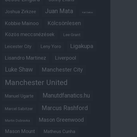
Juan Mata
Joshua Zirkzee
Karl Darlow
Kölcsönlesen
Kobbie Mainoo
Közös meccsnézések
Lee Grant
Ligakupa
Leny Yoro
Leicester City
Lisandro Martinez
Liverpool
Luke Shaw
Manchester City
Manchester United
Manutdfanatics.hu
Manuel Ugarte
Marcus Rashford
Marcel Sabitzer
Mason Greenwood
Martin Dubravka
Mason Mount
Matheus Cunha