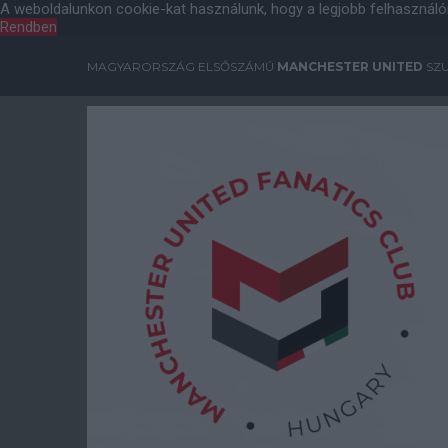
A weboldalunkon cookie-kat használunk, hogy a legjobb felhasználó
Rendben
MAGYARORSZÁG ELSŐSZÁMÚ
MANCHESTER UNITED
SZU