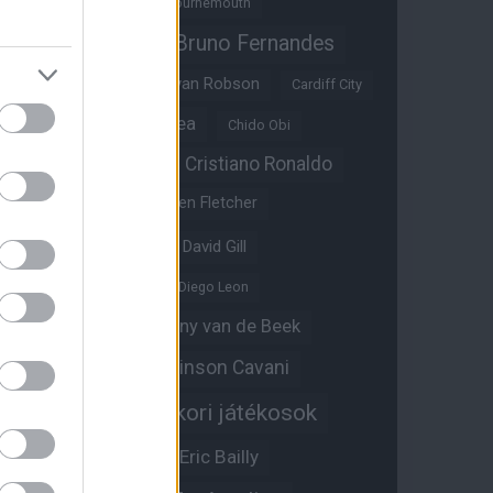
Benjamin Sesko
Bournemouth
Bruno Fernandes
Brandon Williams
Bryan Mbeumo
Bryan Robson
Cardiff City
Casemiro
Chelsea
Chido Obi
Christian Eriksen
Cristiano Ronaldo
Crystal Palace
Darren Fletcher
David De Gea
David Gill
Dean Henderson
Diego Leon
Diogo Dalot
Donny van de Beek
Edinson Cavani
Ed Woodward
Egykori játékosok
Edzői stáb
Érdekességek
Eric Bailly