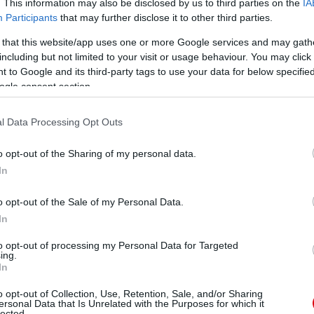
. This information may also be disclosed by us to third parties on the
IA
Participants
that may further disclose it to other third parties.
 that this website/app uses one or more Google services and may gath
including but not limited to your visit or usage behaviour. You may click 
 to Google and its third-party tags to use your data for below specifi
ogle consent section.
l Data Processing Opt Outs
o opt-out of the Sharing of my personal data.
In
o opt-out of the Sale of my Personal Data.
In
to opt-out of processing my Personal Data for Targeted
ing.
In
o opt-out of Collection, Use, Retention, Sale, and/or Sharing
ersonal Data that Is Unrelated with the Purposes for which it
lected.