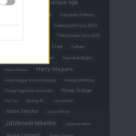
Erik ten Hag
Európa-liga
FA-kupa
Everton
Facundo Pellistri
Felkészülési túra 2022
Felkészülési túra 2023
Felkészülési túra 2024
Felkészülési túra 2025
Fred
Fulham
Felkészülési túra 2026
Gary Neville
Glazer
Hannibal Mejbri
Harry Maguire
Harry Amass
Hónap játékosa
Híres magyar Vörös Ördögök
Hónap Ördöge
Hónap legjobbja szavazás
Ifjúsági BL
Hull City
Jack Butland
Jadon Sancho
Jason Wilcox
Játékosértékelés
Játékosprofilok
Jesse Lingard
Jonny Evans