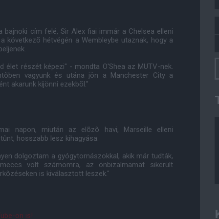
a bajnoki cím felé, Sir Alex fiai immár a Chelsea elleni
d a következõ hétvégén a Wembleybe utaznak, hogy a
eljenek.
ed élet részét képezi" - mondta O'Shea az MUTV-nek.
öntõben vagyunk és utána jön a Manchester City a
t akarunk kijönni ezekbõl."
ai napon, miután az elõzõ havi, Marseille elleni
tûnt, hosszabb lesz kihagyása.
nyen dolgoztam a gyógytornászokkal, akik már tudták,
meccs volt számomra, az önbizalmamat sikerült
õzéseken is kiválasztott leszek."
ube-on is!