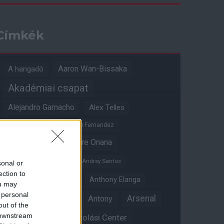
Címkék
Aaron Wan-Bissaka
A hangadó
Akadémiai csapat
Alejandro Garnacho
Alex Telles
Altay Bayindir
Alvaro Fernandez
Amad Diallo
Andre Onana
Andreas Pereira
Andrey Santos
sonal or
ection to
Angol válogatott
Anthony Elanga
ou may
 personal
Anthony Martial
Arsenal
Antony
out of the
 downstream
Átigazolási Center
Aston Villa