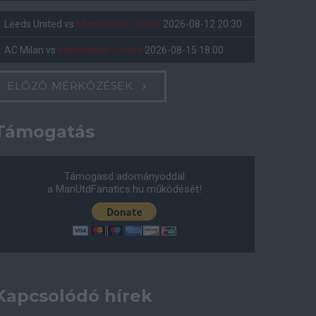
Leeds United
vs
Manchester United
2026-08-12 20:30
AC Milan
vs
Manchester United
2026-08-15 18:00
ELŐZŐ MÉRKŐZÉSEK
Támogatás
Támogasd adományoddal
a ManUtdFanatics.hu működését!
Kapcsolódó hírek