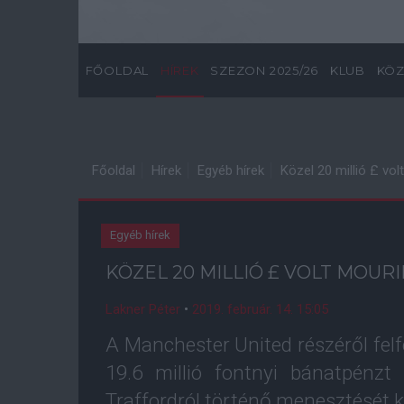
FŐOLDAL
HÍREK
SZEZON 2025/26
KLUB
KÖZ
Főoldal
Hírek
Egyéb hírek
Közel 20 millió £ v
Egyéb hírek
KÖZEL 20 MILLIÓ £ VOLT MOU
Lakner Péter
•
2019. február. 14. 15:05
A Manchester United részéről fel
19.6 millió fontnyi bánatpénz
Traffordról történő menesztését 