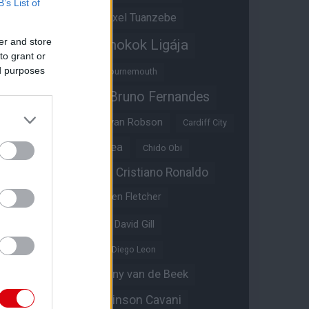
B’s List of
Átigazolások
Axel Tuanzebe
er and store
Bajnokok Ligája
Ayden Heaven
to grant or
ed purposes
Benjamin Sesko
Bournemouth
Bruno Fernandes
Brandon Williams
Bryan Mbeumo
Bryan Robson
Cardiff City
Casemiro
Chelsea
Chido Obi
Christian Eriksen
Cristiano Ronaldo
Crystal Palace
Darren Fletcher
David De Gea
David Gill
Dean Henderson
Diego Leon
Diogo Dalot
Donny van de Beek
Edinson Cavani
Ed Woodward