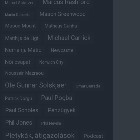
Marcus Rashford
Marcel Sabitzer
Mason Greenwood
Martin Dubravka
Mason Mount
Matheus Cunha
Michael Carrick
Matthijs de Ligt
Nemanja Matic
Newcastle
Női csapat
Norwich City
Noussair Mazraoui
Ole Gunnar Solskjaer
Omar Berrada
Paul Pogba
Patrick Dorgu
Paul Scholes
Pénzügyek
Phil Jones
Phil Neville
Pletykák, átigazolások
Podcast