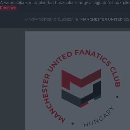
A weboldalunkon cookie-kat használunk, hogy a legjobb felhasználó
Rendben
MAGYARORSZÁG ELSŐSZÁMÚ
MANCHESTER UNITED
SZU