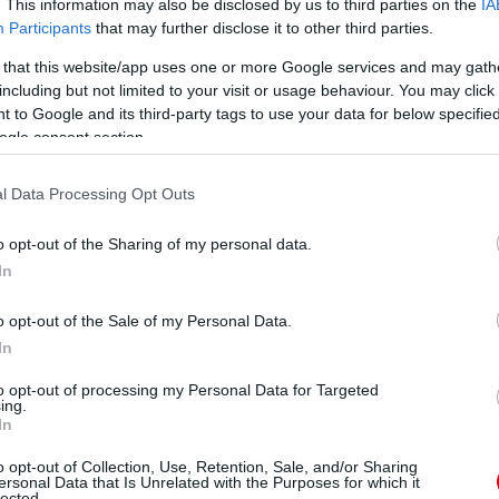
. This information may also be disclosed by us to third parties on the
IA
Participants
that may further disclose it to other third parties.
 that this website/app uses one or more Google services and may gath
including but not limited to your visit or usage behaviour. You may click 
 to Google and its third-party tags to use your data for below specifi
ogle consent section.
l Data Processing Opt Outs
o opt-out of the Sharing of my personal data.
In
o opt-out of the Sale of my Personal Data.
In
to opt-out of processing my Personal Data for Targeted
ing.
In
o opt-out of Collection, Use, Retention, Sale, and/or Sharing
ersonal Data that Is Unrelated with the Purposes for which it
lected.