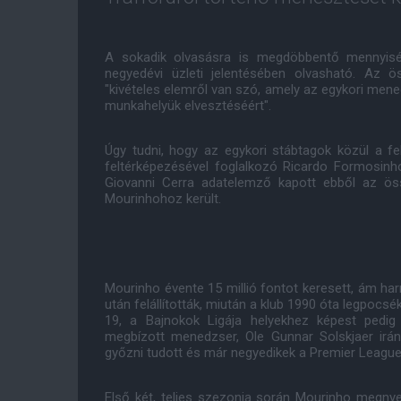
A sokadik olvasásra is megdöbbentő mennyisé
negyedévi üzleti jelentésében olvasható. Az 
"kivételes elemről van szó, amely az egykori mene
munkahelyük elvesztéséért".
Úgy tudni, hogy az egykori stábtagok közül a fel
feltérképezésével foglalkozó Ricardo Formosinho
Giovanni Cerra adatelemző kapott ebből az ös
Mourinhohoz került.
Mourinho évente 15 millió fontot keresett, ám h
után felállították, miután a klub 1990 óta legpocsé
19, a Bajnokok Ligája helyekhez képest pedi
megbízott menedzser, Ole Gunnar Solskjaer irá
győzni tudott és már negyedikek a Premier League
Első két, teljes szezonja során Mourinho megnyer