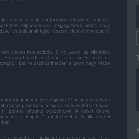
gű összeg a klub csütörtökön megjelent második
összeghez kapcsolódóan megjegyzésre került, hogy
dzser és stábjának tagjai részére jelent kompenzációt
nőtt csapat kapusedzője, Silvio Louro, az ellenfelek
, Stefano Rapetti és Carlos Lalin erőnléti edzők és
szegből, bár valószínűsíthetően a pénz nagy része
armadik manchesteri szezonjában 17 bajnoki mérkőzés
kabb rajtját produkálta, a bajnoki listavezetőhöz képest
g 11 pontos hátrányt összehozva. A helyét átvevő
nyításával a csapat 12 mérkőzéséből 10 alkalommal
-ben.
te a csapattal a Ligakupát és az Európa-ligát is, az