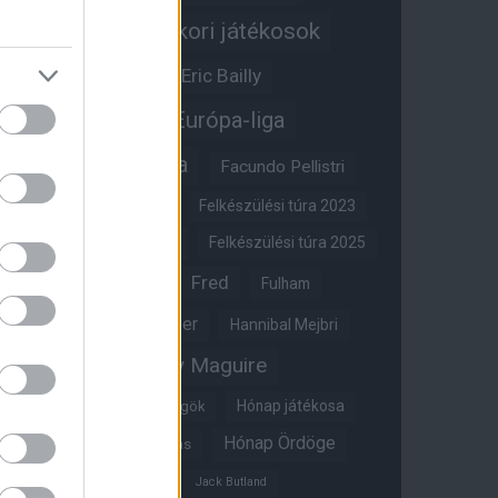
Egykori játékosok
Edzői stáb
Érdekességek
Eric Bailly
Erik ten Hag
Európa-liga
FA-kupa
Everton
Facundo Pellistri
Felkészülési túra 2022
Felkészülési túra 2023
Felkészülési túra 2024
Felkészülési túra 2025
Fred
Fulham
Felkészülési túra 2026
Gary Neville
Glazer
Hannibal Mejbri
Harry Maguire
Harry Amass
Hónap játékosa
Híres magyar Vörös Ördögök
Hónap Ördöge
Hónap legjobbja szavazás
Ifjúsági BL
Hull City
Jack Butland