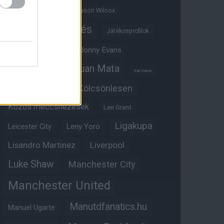
Jadon Sancho
Jason Wilcox
Játékosértékelés
Játékosprofilok
Jesse Lingard
Jonny Evans
Juan Mata
Joshua Zirkzee
Karl Darlow
Kölcsönlesen
Kobbie Mainoo
Közös meccsnézések
Lee Grant
Ligakupa
Leny Yoro
Leicester City
Lisandro Martinez
Liverpool
Luke Shaw
Manchester City
Manchester United
Manutdfanatics.hu
Manuel Ugarte