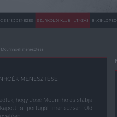
ÖS MECCSNÉZÉS
SZURKOLÓI KLUB
UTAZÁS
ENCIKLOPÉD
olt Mourinhoék menesztése
RINHOÉK MENESZTÉSE
fedték, hogy José Mourinho és stábja
t kapott a portugál menedzser Old
követően.