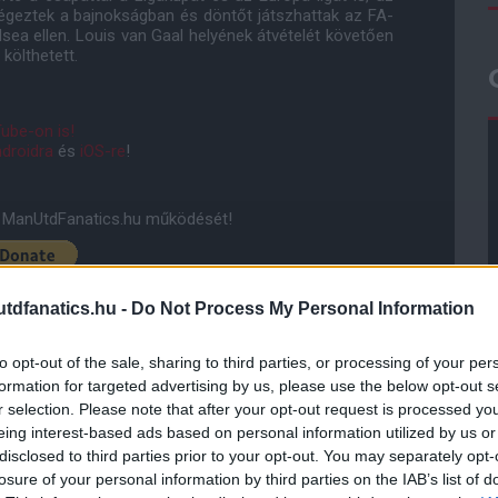
geztek a bajnokságban és döntőt játszhattak az FA-
lsea ellen. Louis van Gaal helyének átvételét követően
költhetett.
ube-on is!
droidra
és
iOS-re
!
ManUtdFanatics.hu működését!
dfanatics.hu -
Do Not Process My Personal Information
to opt-out of the sale, sharing to third parties, or processing of your per
formation for targeted advertising by us, please use the below opt-out s
r selection. Please note that after your opt-out request is processed y
eing interest-based ads based on personal information utilized by us or
disclosed to third parties prior to your opt-out. You may separately opt-
losure of your personal information by third parties on the IAB’s list of