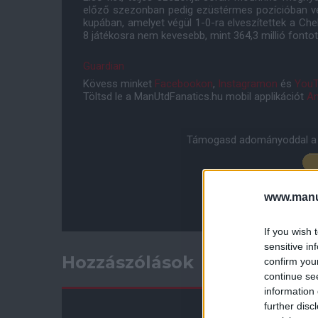
előző szezonban pedig ezüstérmes pozícióban vé
kupában, amelyet végül 1-0-ra elveszítettek a Che
8 játékosra nem kevesebb, mint 364,3 millió fontot 
Guardian
Kövess minket
Facebookon
,
Instagramon
és
YouT
Töltsd le a ManUtdFanatics.hu mobil applikációt
An
Támogasd adományoddal a 
www.manut
If you wish 
sensitive in
Hozzászólások
confirm you
continue se
information 
further disc