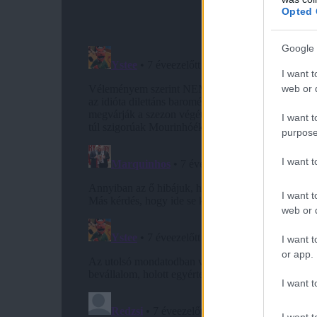
Opted 
Google 
I want t
web or d
I want t
purpose
I want 
I want t
web or d
I want t
or app.
I want t
I want t