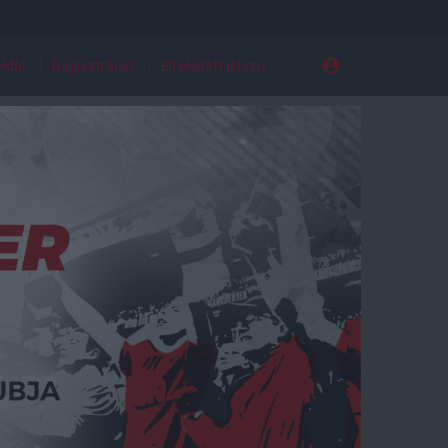
ldal
Regisztráció
Elfelejtett jelszó