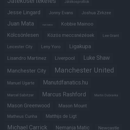
Játékosértékelés
Játékosprofilok
Jesse Lingard
Jonny Evans
Joshua Zirkzee
Juan Mata
Kobbie Mainoo
Karl Darlow
Kölcsönlesen
Közös meccsnézések
Lee Grant
Ligakupa
Leny Yoro
Leicester City
Luke Shaw
Lisandro Martinez
Liverpool
Manchester United
Manchester City
Manutdfanatics.hu
Manuel Ugarte
Marcus Rashford
Marcel Sabitzer
Martin Dubravka
Mason Greenwood
Mason Mount
Matheus Cunha
Matthijs de Ligt
Michael Carrick
Nemanja Matic
Newcastle