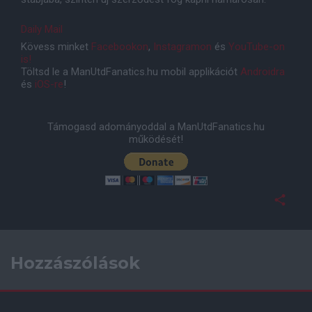
Daily Mail
Kövess minket
Facebookon
,
Instagramon
és
YouTube-on
is!
Töltsd le a ManUtdFanatics.hu mobil applikációt
Androidra
és
iOS-re
!
Támogasd adományoddal a ManUtdFanatics.hu
működését!
Hozzászólások