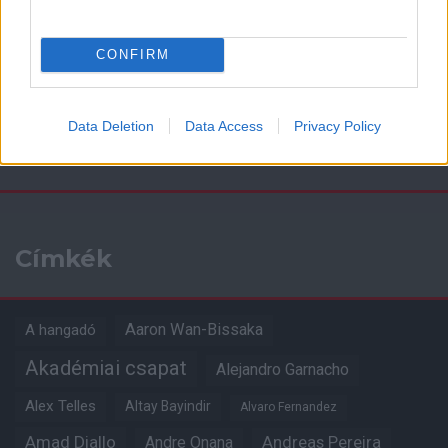
CONFIRM
Data Deletion
Data Access
Privacy Policy
Kapcsolódó hírek
Címkék
Aaron Wan-Bissaka
A hangadó
Akadémiai csapat
Alejandro Garnacho
Alex Telles
Altay Bayindir
Alvaro Fernandez
Amad Diallo
Andre Onana
Andreas Pereira