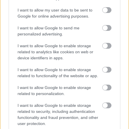
Manchester United
I want to allow my user data to be sent to
Google for online advertising purposes.
Felkészülési szezon 4. mérkőzés
Nya Ullevi, Göteborg
I want to allow Google to send me
2026-08-08 17:00
personalized advertising.
1 nap 15 óra 45 perc 47 másodperc
I want to allow Google to enable storage
related to analytics like cookies on web or
device identifiers in apps.
Leeds United
vs
Manchester United
2026-08-12 20:30
AC Milan
vs
Manchester United
2026-08-15 18:00
I want to allow Google to enable storage
related to functionality of the website or app.
ELŐZŐ MÉRKŐZÉSEK
I want to allow Google to enable storage
related to personalization.
Támogatás
I want to allow Google to enable storage
related to security, including authentication
functionality and fraud prevention, and other
Támogasd adományoddal
user protection.
a ManUtdFanatics.hu működését!