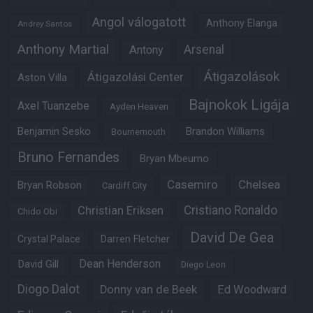
Angol válogatott
Anthony Elanga
Andrey Santos
Anthony Martial
Arsenal
Antony
Átigazolások
Átigazolási Center
Aston Villa
Bajnokok Ligája
Axel Tuanzebe
Ayden Heaven
Benjamin Sesko
Brandon Williams
Bournemouth
Bruno Fernandes
Bryan Mbeumo
Casemiro
Chelsea
Bryan Robson
Cardiff City
Christian Eriksen
Cristiano Ronaldo
Chido Obi
David De Gea
Crystal Palace
Darren Fletcher
Dean Henderson
David Gill
Diego Leon
Diogo Dalot
Donny van de Beek
Ed Woodward