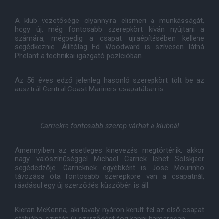
A klub vezetősége olyannyira elismeri a munkásságát,
hogy új, még fontosabb szerepkört kíván nyújtani a
számára, mégpedig a csapat újraépítésében kellene
segédkeznie. Állítólag Ed Woodward is szívesen látná
Phelant a technikai igazgató pozícióban.
Az 56 éves edző jelenleg hasonló szerepkört tölt be az
ausztrál Central Coast Mariners csapatában is.
Carrickre fontosabb szerep várhat a klubnál
Amennyiben az esetleges kinevezés megtörténik, akkor
nagy valószínűséggel Michael Carrick lehet Solskjaer
segédedzője. Carricknek egyébként is Jose Mourinho
távozása óta fontosabb szerepköre van a csapatnál,
ráadásul egy új szerződés küszöbén is áll.
Kieran McKenna, aki tavaly nyáron került fel az első csapat
stábjába, szintén új szerződést fog kapni hamarosan.