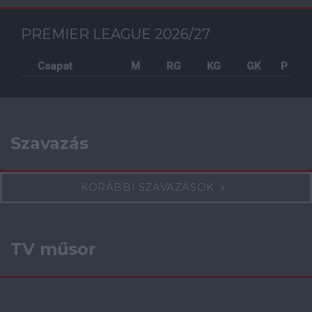
PREMIER LEAGUE 2026/27
Csapat
M
RG
KG
GK
P
Szavazás
KORÁBBI SZAVAZÁSOK
TV műsor