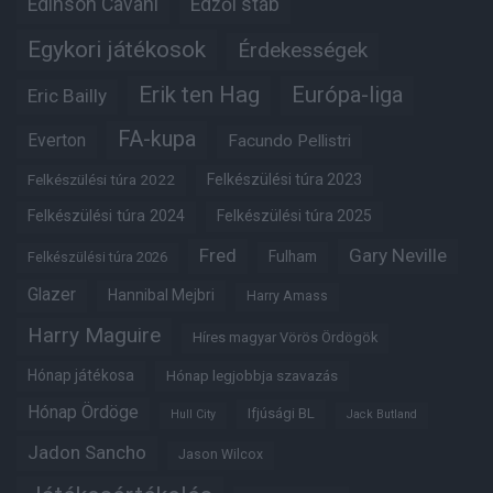
Edinson Cavani
Edzői stáb
Egykori játékosok
Érdekességek
Erik ten Hag
Európa-liga
Eric Bailly
FA-kupa
Everton
Facundo Pellistri
Felkészülési túra 2022
Felkészülési túra 2023
Felkészülési túra 2024
Felkészülési túra 2025
Fred
Gary Neville
Fulham
Felkészülési túra 2026
Glazer
Hannibal Mejbri
Harry Amass
Harry Maguire
Híres magyar Vörös Ördögök
Hónap játékosa
Hónap legjobbja szavazás
Hónap Ördöge
Ifjúsági BL
Hull City
Jack Butland
Jadon Sancho
Jason Wilcox