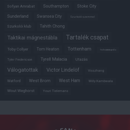
Southampton
Stoke City
Sofyan Amrabat
Sunderland
Swansea City
Szurkoló szemmel
Tahith Chong
Szurkolói klub
Tartalék csapat
Taktikai mágnestábla
Tottenham
Tom Heaton
Toby Collyer
Trófeabibliográfia
Tyrell Malacia
Utazás
Tyler Fredericson
Válogatottak
Victor Lindelöf
Visszhang
West Ham
West Brom
Watford
Willy Kambwala
Wout Weghorst
Youri Tielemans