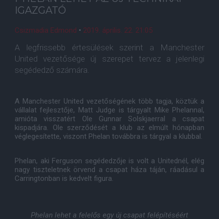
IGAZGATÓ
Csizmadia Edmond
•
2019. április. 22. 21:05
A legfrissebb értesülések szerint a Manchester
United vezetősége új szerepet tervez a jelenlegi
segédedző számára.
A Manchester United vezetőségének több tagja, köztük a
vállalat fejlesztője, Matt Judge is tárgyalt Mike Phelannal,
amióta visszatért Ole Gunnar Solskjaerral a csapat
kispadjára. Ole szerződését a klub az elmúlt hónapban
véglegesítette, viszont Phelan továbbra is tárgyal a klubbal.
Phelan, aki Ferguson segédedzője is volt a Unitednél, elég
nagy tiszteletnek örvend a csapat háza táján, ráadásul a
Carringtonban is kedvelt figura.
Phelan lehet a felelős egy új csapat felépítéséért