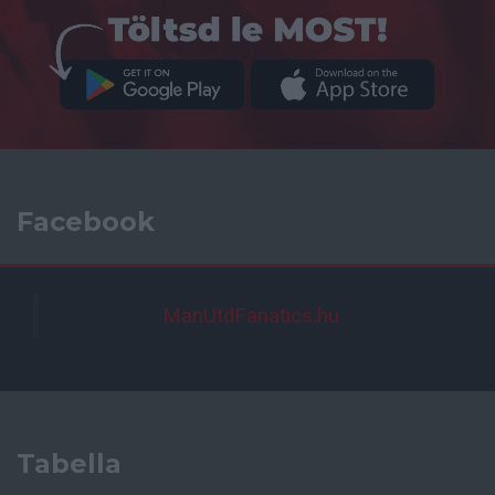
Facebook
ManUtdFanatics.hu
Tabella