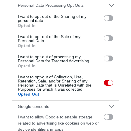
Please note that this website/app uses one or more Google
Personal Data Processing Opt Outs
services and may gather and store information including but
not limited to your visit or usage behaviour. You may click to
I want to opt-out of the Sharing of my
personal data.
grant or deny consent to Google and its third-party tags to
Opted In
use your data for below specified purposes in below Google
consent section.
I want to opt-out of the Sale of my
Personal Data.
Opted In
I want to opt-out of processing my
Personal Data for Targeted Advertising.
Opted In
I want to opt-out of Collection, Use,
Retention, Sale, and/or Sharing of my
Personal Data that Is Unrelated with the
Purposes for which it was collected.
Opted Out
Meccs Center
Google consents
I want to allow Google to enable storage
related to advertising like cookies on web or
Paris Saint-Germain
vs
device identifiers in apps.