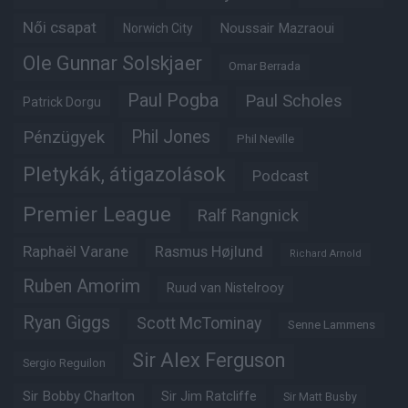
Női csapat
Noussair Mazraoui
Norwich City
Ole Gunnar Solskjaer
Omar Berrada
Paul Pogba
Paul Scholes
Patrick Dorgu
Phil Jones
Pénzügyek
Phil Neville
Pletykák, átigazolások
Podcast
Premier League
Ralf Rangnick
Raphaël Varane
Rasmus Højlund
Richard Arnold
Ruben Amorim
Ruud van Nistelrooy
Ryan Giggs
Scott McTominay
Senne Lammens
Sir Alex Ferguson
Sergio Reguilon
Sir Bobby Charlton
Sir Jim Ratcliffe
Sir Matt Busby