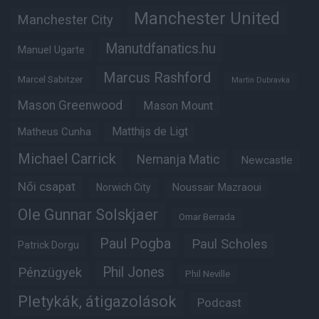
Manchester United
Manchester City
Manutdfanatics.hu
Manuel Ugarte
Marcus Rashford
Marcel Sabitzer
Martin Dubravka
Mason Greenwood
Mason Mount
Matheus Cunha
Matthijs de Ligt
Michael Carrick
Nemanja Matic
Newcastle
Női csapat
Noussair Mazraoui
Norwich City
Ole Gunnar Solskjaer
Omar Berrada
Paul Pogba
Paul Scholes
Patrick Dorgu
Phil Jones
Pénzügyek
Phil Neville
Pletykák, átigazolások
Podcast