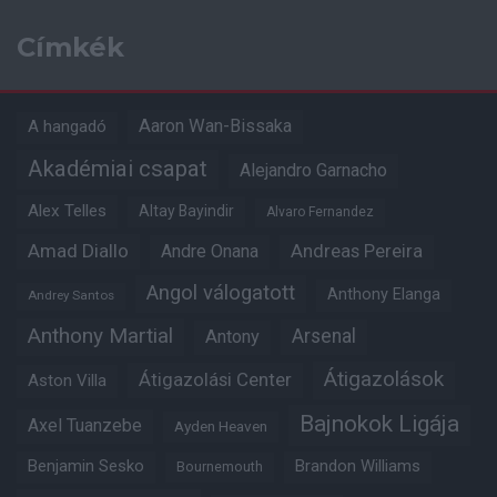
Címkék
Aaron Wan-Bissaka
A hangadó
Akadémiai csapat
Alejandro Garnacho
Alex Telles
Altay Bayindir
Alvaro Fernandez
Amad Diallo
Andre Onana
Andreas Pereira
Angol válogatott
Anthony Elanga
Andrey Santos
Anthony Martial
Arsenal
Antony
Átigazolások
Átigazolási Center
Aston Villa
Bajnokok Ligája
Axel Tuanzebe
Ayden Heaven
Benjamin Sesko
Brandon Williams
Bournemouth