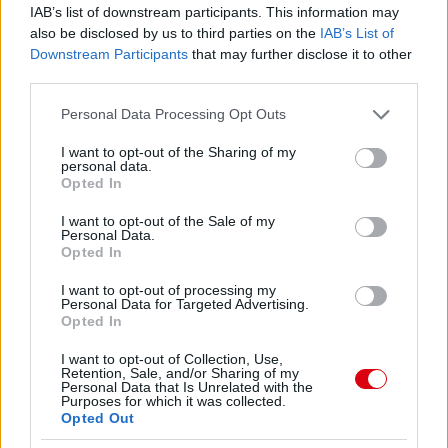
IAB’s list of downstream participants. This information may
also be disclosed by us to third parties on the
IAB’s List of
Downstream Participants
that may further disclose it to other
third parties.
Please note that this website/app uses one or more Google
Personal Data Processing Opt Outs
services and may gather and store information including but
not limited to your visit or usage behaviour. You may click to
I want to opt-out of the Sharing of my
personal data.
grant or deny consent to Google and its third-party tags to
Opted In
use your data for below specified purposes in below Google
consent section.
I want to opt-out of the Sale of my
Personal Data.
Opted In
Meccs Center
I want to opt-out of processing my
Personal Data for Targeted Advertising.
Opted In
Paris Saint-Germain
vs
I want to opt-out of Collection, Use,
Retention, Sale, and/or Sharing of my
Personal Data that Is Unrelated with the
Manchester United
Purposes for which it was collected.
Opted Out
Felkészülési szezon 4. mérkőzés