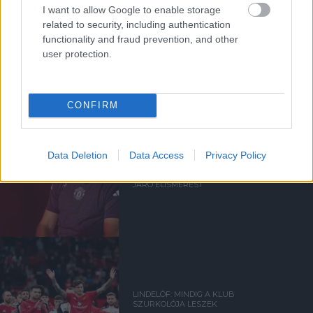
I want to allow Google to enable storage
related to security, including authentication
functionality and fraud prevention, and other
Kapcsolódó hírek
user protection.
VICTOR LINDELÖF
CONFIRM
Data Deletion
Data Access
Privacy Policy
AZ EX-VÖRÖS ÖRDÖG, AKI
NEM KAPTA MEG A NEKI
JÁRÓ ELISMERÉST
LINDELÖF: MINDIG A KLUB
SZURKOLÓJA LESZEK