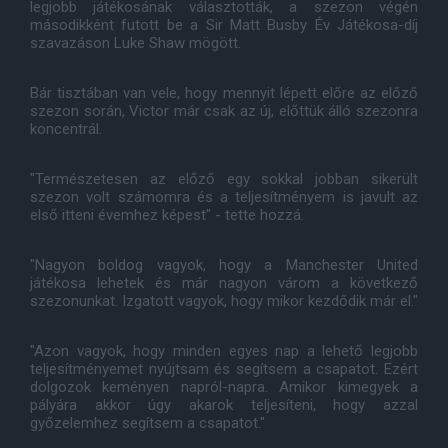
legjobb játékosának választották, a szezon végén
másodikként futott be a Sir Matt Busby Év Játékosa-díj
szavazáson Luke Shaw mögött.
Bár tisztában van vele, hogy mennyit lépett előre az előző
szezon során, Victor már csak az új, előttük álló szezonra
koncentrál.
"Természetesen az előző egy sokkal jobban sikerült
szezon volt számomra és a teljesítményem is javult az
első itteni évemhez képest" - tette hozzá.
"Nagyon boldog vagyok, hogy a Manchester United
játékosa lehetek és már nagyon várom a következő
szezonunkat. Izgatott vagyok, hogy mikor kezdődik már el."
"Azon vagyok, hogy minden egyes nap a lehető legjobb
teljesítményemet nyújtsam és segítsem a csapatot. Ezért
dolgozok keményen napról-napra. Amikor kimegyek a
pályára akkor úgy akarok teljesíteni, hogy azzal
győzelemhez segítsem a csapatot."