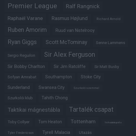
Premier League
Ralf Rangnick
Raphaël Varane
Rasmus Højlund
Richard Arnold
Ruben Amorim
Ruud van Nistelrooy
Ryan Giggs
Scott McTominay
Senne Lammens
Sir Alex Ferguson
Sergio Reguilon
Sir Bobby Charlton
Sir Jim Ratcliffe
Sir Matt Busby
Southampton
Stoke City
Sofyan Amrabat
Sunderland
Swansea City
Szurkoló szemmel
Tahith Chong
Szurkolói klub
Tartalék csapat
Taktikai mágnestábla
Tottenham
Tom Heaton
Toby Collyer
Trófeabibliográfia
Tyrell Malacia
Utazás
Tyler Fredericson