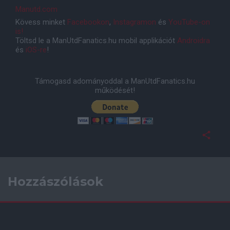
Manutd.com
Kövess minket
Facebookon
,
Instagramon
és
YouTube-on
is!
Töltsd le a ManUtdFanatics.hu mobil applikációt
Androidra
és
iOS-re
!
Támogasd adományoddal a ManUtdFanatics.hu
működését!
Hozzászólások