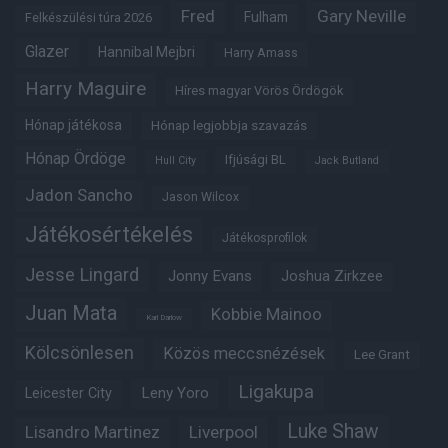
Fred
Gary Neville
Fulham
Felkészülési túra 2026
Glazer
Hannibal Mejbri
Harry Amass
Harry Maguire
Híres magyar Vörös Ördögök
Hónap játékosa
Hónap legjobbja szavazás
Hónap Ördöge
Ifjúsági BL
Hull City
Jack Butland
Jadon Sancho
Jason Wilcox
Játékosértékelés
Játékosprofilok
Jesse Lingard
Jonny Evans
Joshua Zirkzee
Juan Mata
Kobbie Mainoo
Karl Darlow
Kölcsönlesen
Közös meccsnézések
Lee Grant
Ligakupa
Leny Yoro
Leicester City
Luke Shaw
Lisandro Martinez
Liverpool