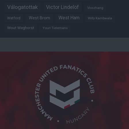
Válogatottak
Victor Lindelöf
Visszhang
West Ham
West Brom
Watford
Willy Kambwala
Wout Weghorst
Youri Tielemans