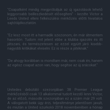
"Csapatként mindig megpróbáljuk az új igazolások lehető
leggyorsabb beilleszkedését elősegíteni" - kezdte Victor a
Leeds United elleni felkészülési mérkőzés előtti hivatalos
sajtótájékoztatón.
"Ez lesz most itt a harmadik szezonom, én már átmentem
hasonlón. Tudom mit jelent ebbe a klubba igazolni és itt
játszani, és természetesen az ezzel együtt járó kisebb-
nagyobb kritikákat elviselni. Ez is része a játéknak."
"De ahogy korábban is mondtam már, nem csak én, hanem
az egész csapat azon van, hogy segítse az új srácokat."
Unitedes debütáló szezonjában 38 Premier League
mérkőzésből csak 13 alkalommal tudott kezdő lenni Victor,
de az előző, második szezonjában ez a szám már 29 volt.
A válogatott bekk úgy érzi, teljesítménye jelentősen javult,
és miután a United szurkolói 2018 novemberében a hónap