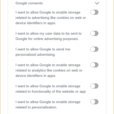
Nya Ullevi, Göteborg
Google consents
2026-08-08 17:00
I want to allow Google to enable storage
related to advertising like cookies on web or
0 nap 22 óra 50 perc 24 másodperc
device identifiers in apps.
Leeds United
vs
Manchester United
2026-08-12 20:30
I want to allow my user data to be sent to
Google for online advertising purposes.
AC Milan
vs
Manchester United
2026-08-15 18:00
I want to allow Google to send me
personalized advertising.
ELŐZŐ MÉRKŐZÉSEK
I want to allow Google to enable storage
related to analytics like cookies on web or
Támogatás
device identifiers in apps.
I want to allow Google to enable storage
Támogasd adományoddal
related to functionality of the website or app.
a ManUtdFanatics.hu működését!
I want to allow Google to enable storage
related to personalization.