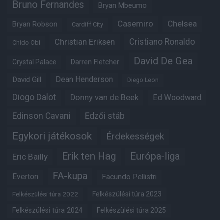
Bruno Fernandes
Bryan Mbeumo
Casemiro
Chelsea
Bryan Robson
Cardiff City
Christian Eriksen
Cristiano Ronaldo
Chido Obi
David De Gea
Crystal Palace
Darren Fletcher
Dean Henderson
David Gill
Diego Leon
Diogo Dalot
Donny van de Beek
Ed Woodward
Edinson Cavani
Edzői stáb
Egykori játékosok
Érdekességek
Erik ten Hag
Európa-liga
Eric Bailly
FA-kupa
Everton
Facundo Pellistri
Felkészülési túra 2022
Felkészülési túra 2023
Felkészülési túra 2024
Felkészülési túra 2025