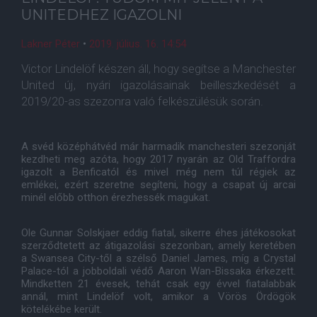
UNITEDHEZ IGAZOLNI
Lakner Péter
•
2019. július. 16. 14:54
Victor Lindelöf készen áll, hogy segítse a Manchester
United új, nyári igazolásainak beilleszkedését a
2019/20-as szezonra való felkészülésük során.
A svéd középhátvéd már harmadik manchesteri szezonját
kezdheti meg azóta, hogy 2017 nyarán az Old Traffordra
igazolt a Benficatól és mivel még nem túl régiek az
emlékei, ezért szeretne segíteni, hogy a csapat új arcai
minél előbb otthon érezhessék magukat.
Ole Gunnar Solskjaer eddig fiatal, sikerre éhes játékosokat
szerződtetett az átigazolási szezonban, amely keretében
a Swansea City-től a szélső Daniel James, míg a Crystal
Palace-tól a jobboldali védő Aaron Wan-Bissaka érkezett.
Mindketten 21 évesek, tehát csak egy évvel fiatalabbak
annál, mint Lindelöf volt, amikor a Vörös Ördögök
kötelékébe került.