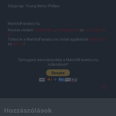
Sárga lap: Young illetve Phillips
ManUtdFanatics.hu
Kövess minket
Facebookon
,
Instagramon
és
YouTube-on
is!
Töltsd le a ManUtdFanatics.hu mobil applikációt
Androidra
és
iOS-re
!
Támogasd adományoddal a ManUtdFanatics.hu
működését!
Hozzászólások