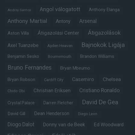
Angol válogatott
Anthony Elanga
Andrey Santos
Anthony Martial
Arsenal
Antony
Átigazolások
Átigazolási Center
Aston Villa
Bajnokok Ligája
Axel Tuanzebe
Ayden Heaven
Benjamin Sesko
Brandon Williams
Bournemouth
Bruno Fernandes
Bryan Mbeumo
Casemiro
Chelsea
Bryan Robson
Cardiff City
Christian Eriksen
Cristiano Ronaldo
Chido Obi
David De Gea
Crystal Palace
Darren Fletcher
Dean Henderson
David Gill
Diego Leon
Diogo Dalot
Donny van de Beek
Ed Woodward