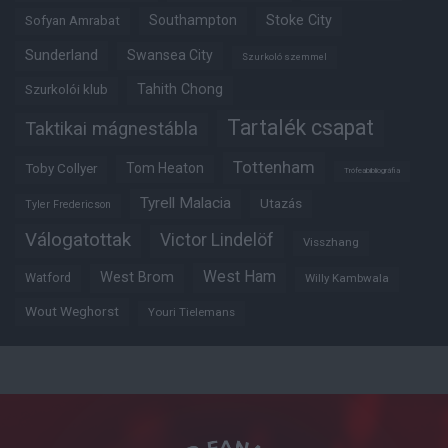
Southampton
Stoke City
Sofyan Amrabat
Sunderland
Swansea City
Szurkoló szemmel
Tahith Chong
Szurkolói klub
Tartalék csapat
Taktikai mágnestábla
Tottenham
Tom Heaton
Toby Collyer
Trófeabibliográfia
Tyrell Malacia
Utazás
Tyler Fredericson
Válogatottak
Victor Lindelöf
Visszhang
West Ham
West Brom
Watford
Willy Kambwala
Wout Weghorst
Youri Tielemans