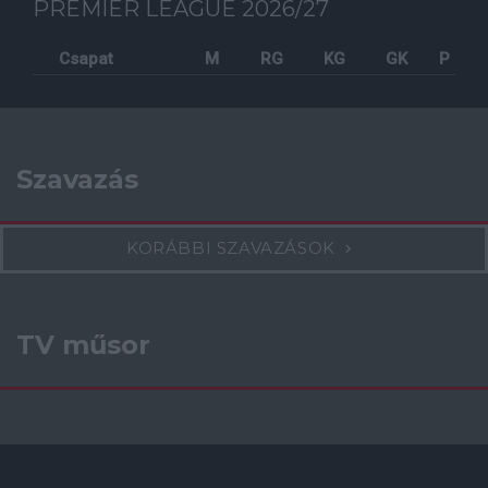
PREMIER LEAGUE 2026/27
Csapat
M
RG
KG
GK
P
Szavazás
KORÁBBI SZAVAZÁSOK
TV műsor