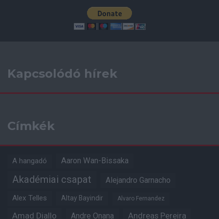
Kapcsolódó hírek
Címkék
Aaron Wan-Bissaka
A hangadó
Akadémiai csapat
Alejandro Garnacho
Alex Telles
Altay Bayindir
Alvaro Fernandez
Amad Diallo
Andre Onana
Andreas Pereira