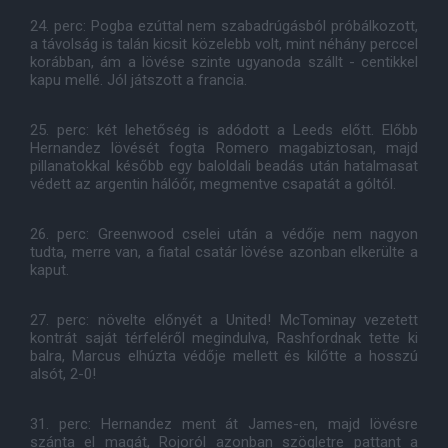
24. perc: Pogba ezúttal nem szabadrúgásból próbálkozott,
a távolság is talán kicsit közelebb volt, mint néhány perccel
korábban, ám a lövése szinte ugyanoda szállt - centikkel
kapu mellé. Jól játszott a francia.
25. perc: két lehetőség is adódott a Leeds előtt. Előbb
Hernandez lövését fogta Romero magabiztosan, majd
pillanatokkal később egy baloldali beadás után hatalmasat
védett az argentin hálóőr, megmentve csapatát a góltól.
26. perc: Greenwood cselei után a védője nem nagyon
tudta, merre van, a fiatal csatár lövése azonban elkerülte a
kaput.
27. perc: növelte előnyét a United! McTominay vezetett
kontrát saját térfeléről megindulva, Rashfordnak tette ki
balra, Marcus elhúzta védője mellett és kilőtte a hosszú
alsót, 2-0!
31. perc: Hernandez ment át James-en, majd lövésre
szánta el magát, Rojoról azonban szögletre pattant a