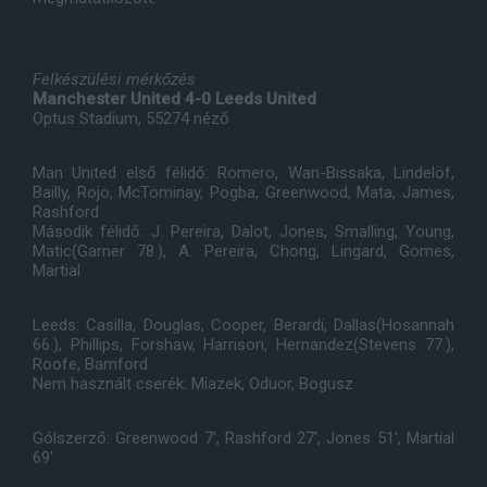
Felkészülési mérkőzés
Manchester United 4-0 Leeds United
Optus Stadium, 55274 néző
Man United első félidő: Romero, Wan-Bissaka, Lindelöf,
Bailly, Rojo, McTominay, Pogba, Greenwood, Mata, James,
Rashford
Második félidő: J. Pereira, Dalot, Jones, Smalling, Young,
Matic(Garner 78.), A. Pereira, Chong, Lingard, Gomes,
Martial
Leeds: Casilla, Douglas, Cooper, Berardi, Dallas(Hosannah
66.), Phillips, Forshaw, Harrison, Hernandez(Stevens 77.),
Roofe, Bamford
Nem használt cserék: Miazek, Oduor, Bogusz
Gólszerző: Greenwood 7', Rashford 27', Jones 51', Martial
69'