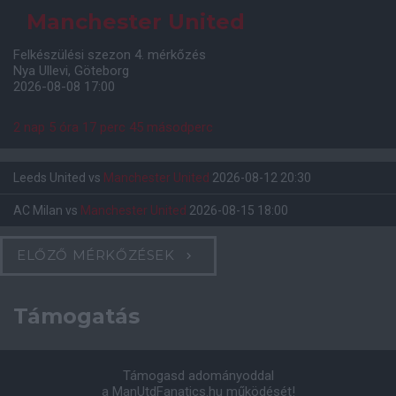
Manchester United
Felkészülési szezon 4. mérkőzés
Nya Ullevi, Göteborg
2026-08-08 17:00
2 nap 5 óra 17 perc 44 másodperc
Leeds United
vs
Manchester United
2026-08-12 20:30
AC Milan
vs
Manchester United
2026-08-15 18:00
ELŐZŐ MÉRKŐZÉSEK
Támogatás
Támogasd adományoddal
a ManUtdFanatics.hu működését!