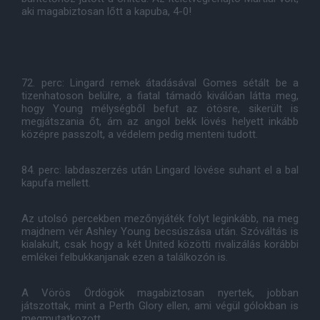
aki magabiztosan lőtt a kapuba, 4-0!
72. perc: Lingard remek átadásával Gomes sétált be a
tizenhatoson belülre, a fiatal támadó kiválóan látta meg,
hogy Young mélységből befut az ötösre, sikerült is
megjátszania őt, ám az angol bekk lövés helyett inkább
középre passzolt, a védelem pedig menteni tudott.
84. perc: labdaszerzés után Lingard lövése suhant el a bal
kapufa mellett.
Az utolsó percekben mezőnyjáték folyt leginkább, na meg
majdnem vér Ashley Young becsúszása után. Szóváltás is
kialakult, csak hogy a két United közötti rivalizálás korábbi
emlékei felbukkanjanak ezen a találkozón is.
A Vörös Ördögök magabiztosan nyertek, jobban
játszottak, mint a Perth Glory ellen, ami végül gólokban is
megmutatkozott.