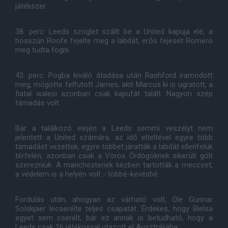
játékszer.
38. perc: Leeds szöglet szállt be a United kapuja elé, a
hosszún Roofe fejelte meg a labdát, erős fejesét Romero
meg tudta fogni.
43. perc: Pogba kiváló átadása után Rashford iramodott
meg, mögötte felfutott James, akit Marcus ki is ugratott, a
fiatal walesi azonban csak kapufát talált. Nagyon szép
támadás volt.
Bár a találkozó elején a Leeds semmi veszélyt nem
jelentett a United számára, az idő elteltével egyre több
támadást vezettek, egyre többet járatták a labdát ellenfelük
térfelén, azonban csak a Vörös Ördögöknek sikerült gólt
szerezniük. A manchesteriek kézben tartották a meccset,
a védelem is a helyén volt - többé-kevésbé.
Fordulás után, ahogyan az várható volt, Ole Gunnar
Solskjaer lecserélte teljes csapatát. Érdekes, hogy Bielsa
egyet sem cserélt, bár ez annak is betudható, hogy a
Leeds csak 16 játékossal utazott el Ausztráliába.