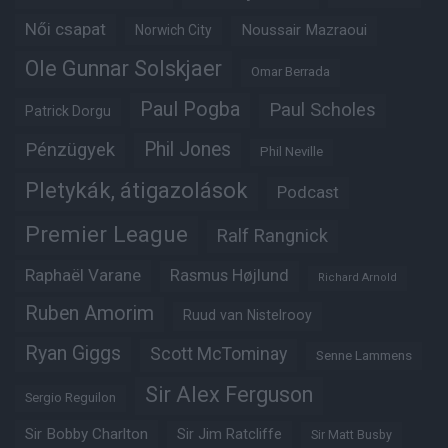
Női csapat
Noussair Mazraoui
Norwich City
Ole Gunnar Solskjaer
Omar Berrada
Paul Pogba
Paul Scholes
Patrick Dorgu
Phil Jones
Pénzügyek
Phil Neville
Pletykák, átigazolások
Podcast
Premier League
Ralf Rangnick
Raphaël Varane
Rasmus Højlund
Richard Arnold
Ruben Amorim
Ruud van Nistelrooy
Ryan Giggs
Scott McTominay
Senne Lammens
Sir Alex Ferguson
Sergio Reguilon
Sir Bobby Charlton
Sir Jim Ratcliffe
Sir Matt Busby