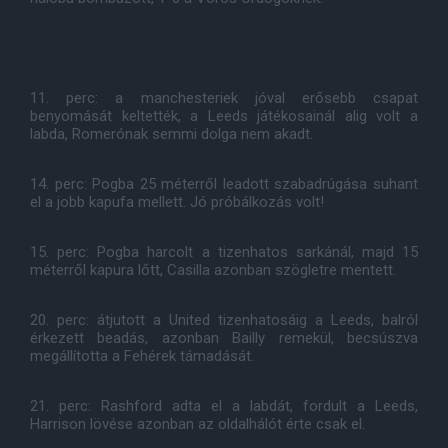
11. perc: a manchesteriek jóval erősebb csapat
benyomását keltették, a Leeds játékosainál alig volt a
labda, Romerónak semmi dolga nem akadt.
14. perc: Pogba 25 méterről leadott szabadrúgása suhant
el a jobb kapufa mellett. Jó próbálkozás volt!
15. perc: Pogba harcolt a tizenhatos sarkánál, majd 15
méterről kapura lőtt, Casilla azonban szögletre mentett.
20. perc: átjutott a United tizenhatosáig a Leeds, balról
érkezett beadás, azonban Bailly remekül, becsúszva
megállította a Fehérek támadását.
21. perc: Rashford adta el a labdát, fordult a Leeds,
Harrison lövése azonban az oldalhálót érte csak el.