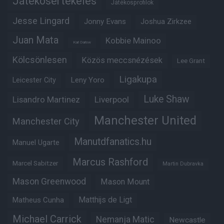
Játékosértékelés
Játékosprofilok
Jesse Lingard
Jonny Evans
Joshua Zirkzee
Juan Mata
Kobbie Mainoo
Karl Darlow
Kölcsönlesen
Közös meccsnézések
Lee Grant
Ligakupa
Leny Yoro
Leicester City
Luke Shaw
Lisandro Martinez
Liverpool
Manchester United
Manchester City
Manutdfanatics.hu
Manuel Ugarte
Marcus Rashford
Marcel Sabitzer
Martin Dubravka
Mason Greenwood
Mason Mount
Matheus Cunha
Matthijs de Ligt
Michael Carrick
Nemanja Matic
Newcastle