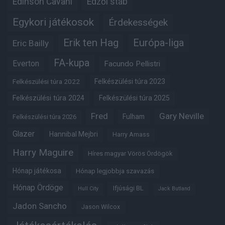
Edinson Cavani
Edzői stáb
Egykori játékosok
Érdekességek
Erik ten Hag
Európa-liga
Eric Bailly
FA-kupa
Everton
Facundo Pellistri
Felkészülési túra 2022
Felkészülési túra 2023
Felkészülési túra 2024
Felkészülési túra 2025
Fred
Gary Neville
Fulham
Felkészülési túra 2026
Glazer
Hannibal Mejbri
Harry Amass
Harry Maguire
Híres magyar Vörös Ördögök
Hónap játékosa
Hónap legjobbja szavazás
Hónap Ördöge
Ifjúsági BL
Hull City
Jack Butland
Jadon Sancho
Jason Wilcox