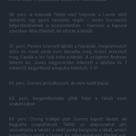
50. perc: a második félidő első helyzete a Leeds előtt
adódott; egy gyors támadás végén - Jones borzasztó
helyezkedésének is köszönhetően - Harrison a kapuval
szemben állva lőhetett, de eltörte a labdát.
51. perc: Pereira szerzett labdát a félpályán, megiramodott
előre és mivel senki nem támadta meg, lövést eresztett
meg, Casilla a léc fölé tolta a labdát. A szögletet Andreas
tekerte be, Jones nagyszerűen érkezett a labdára és 7
méterről, kegyetlenül a kapuba bólintott, 3-0!
60. perc: Gomes próbálkozott, de nem talált kaput.
65. perc: kiegyenlítettebb játék folyt a félidő ezen
szakaszában.
69. perc: Chong trükkjei után Gomes kapott labdát, aki
kiugratta csapattársát. Tahith az alapvonalnál járt,
visszahúzta a labdát, a védő pedig kisöpörte a lábát, amiért
büntetőhöz jutott a United. Az ítéletvégrehajtó Martial volt,