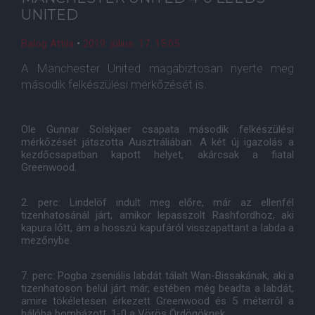
UNITED
Balog Attila
•
2019. július. 17. 15:05
A Manchester United magabiztosan nyerte meg
második felkészülési mérkőzését is.
Ole Gunnar Solskjaer csapata második felkészülési
mérkőzését játszotta Ausztráliában. A két új igazolás a
kezdőcsapatban kapott helyet, akárcsak a fiatal
Greenwood.
2. perc: Lindelöf indult meg előre, már az ellenfél
tizenhatosánál járt, amikor lepasszolt Rashfordhoz, aki
kapura lőtt, ám a hosszú kapufáról visszapattant a labda a
mezőnybe.
7. perc: Pogba zseniális labdát tálalt Wan-Bissakának, aki a
tizenhatoson belül járt már, estében még beadta a labdát,
amire tökéletesen érkezett Greenwood és 5 méterről a
hálóba bombázott, 1-0 a Vörös Ördögöknek.