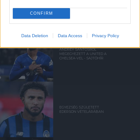
UNITED TIELEMANSRÓL
CONFIRM
Data Deletion
Data Access
Privacy Policy
ANDREY SANTOSRÓL
MEGEGYEZETT A UNITED A
CHELSEA-VEL - SAJTÓHÍR
EGYEZSÉG SZÜLETETT
EDERSON VÉTELÁRÁBAN