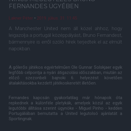
FERNANDES ÜGYÉBEN
Lakner Péter
•
2019. július. 31. 11:45
A Manchester United nem áll közel ahhoz, hogy
leigazolja a portugál középpályást, Bruno Fernandest,
bármennyire is erről szóló hírek terjedtek el az elmúlt
napokban.
A gólerős játékos egyértelműen Ole Gunnar Solskjaer egyik
legfőbb célpontja a nyári átigazolási időszakban, miután az
előző szezonbeli bajnoki 6. helyezést követően
átalakításokba kezdett játékoskeretét illetően.
Fernandes kapcsán gyakorlatilag már hónapok óta
repkednek a különféle pletykák, amelyek közül az egyik
legutóbbi állítása szerint ügynöke - Miguel Pinho - kedden
Portugáliában bemutatta a United legutolsó ajánlatát a
Sportingnak.