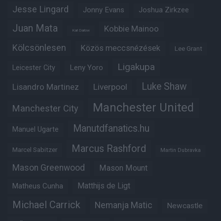
Jesse Lingard
Jonny Evans
Joshua Zirkzee
Juan Mata
Kobbie Mainoo
Karl Darlow
Kölcsönlesen
Közös meccsnézések
Lee Grant
Ligakupa
Leny Yoro
Leicester City
Luke Shaw
Lisandro Martinez
Liverpool
Manchester United
Manchester City
Manutdfanatics.hu
Manuel Ugarte
Marcus Rashford
Marcel Sabitzer
Martin Dubravka
Mason Greenwood
Mason Mount
Matheus Cunha
Matthijs de Ligt
Michael Carrick
Nemanja Matic
Newcastle