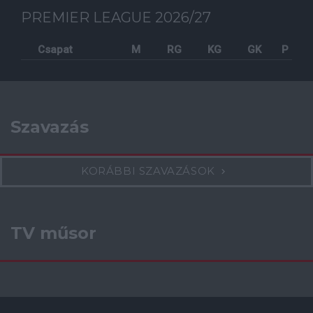
PREMIER LEAGUE 2026/27
Csapat
M
RG
KG
GK
P
Szavazás
KORÁBBI SZAVAZÁSOK
TV műsor