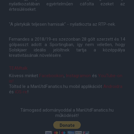
nyilatkozatában egyértelműen cáfolta ezeket az
értesüléseket.
"A pletykák teljesen hamisak" - nyilatkozta az RTP-nek.
Fernandes a 2018/19-es szezonban 28 gólt szerzett és 14
gólpasszt adott a Sportingban, így nem véletlen, hogy
Solskjaer ideális jelöltnek tartja a középpálya
kreativitásának növelésére.
TEAMtalk
Kövess minket
Facebookon
,
Instagramon
és
YouTube-on
is!
Töltsd le a ManUtdFanatics.hu mobil applikációt
Androidra
és
iOS-re
!
Támogasd adományoddal a ManUtdFanatics.hu
működését!