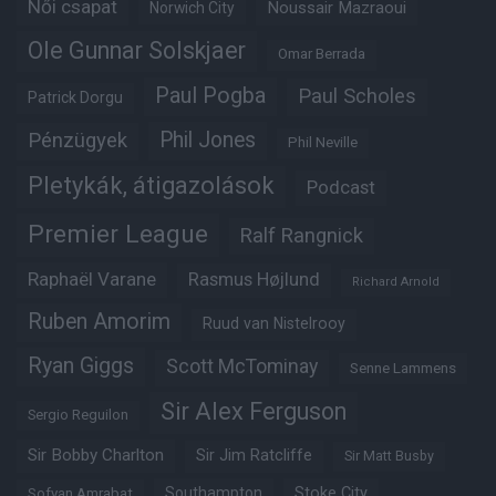
Női csapat
Noussair Mazraoui
Norwich City
Ole Gunnar Solskjaer
Omar Berrada
Paul Pogba
Paul Scholes
Patrick Dorgu
Phil Jones
Pénzügyek
Phil Neville
Pletykák, átigazolások
Podcast
Premier League
Ralf Rangnick
Raphaël Varane
Rasmus Højlund
Richard Arnold
Ruben Amorim
Ruud van Nistelrooy
Ryan Giggs
Scott McTominay
Senne Lammens
Sir Alex Ferguson
Sergio Reguilon
Sir Bobby Charlton
Sir Jim Ratcliffe
Sir Matt Busby
Southampton
Stoke City
Sofyan Amrabat