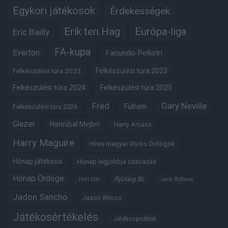
Egykori játékosok
Érdekességek
Erik ten Hag
Európa-liga
Eric Bailly
FA-kupa
Everton
Facundo Pellistri
Felkészülési túra 2022
Felkészülési túra 2023
Felkészülési túra 2024
Felkészülési túra 2025
Fred
Gary Neville
Fulham
Felkészülési túra 2026
Glazer
Hannibal Mejbri
Harry Amass
Harry Maguire
Híres magyar Vörös Ördögök
Hónap játékosa
Hónap legjobbja szavazás
Hónap Ördöge
Ifjúsági BL
Hull City
Jack Butland
Jadon Sancho
Jason Wilcox
Játékosértékelés
Játékosprofilok