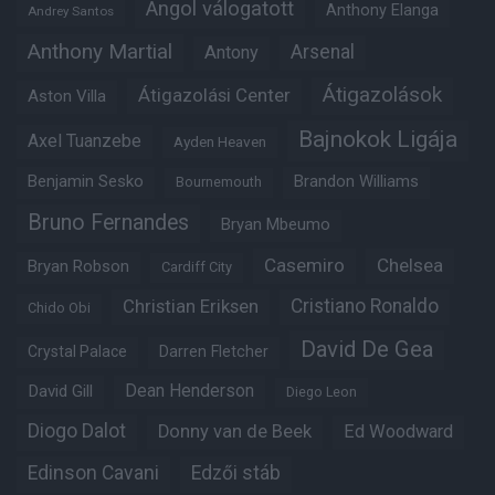
Angol válogatott
Anthony Elanga
Andrey Santos
Anthony Martial
Arsenal
Antony
Átigazolások
Átigazolási Center
Aston Villa
Bajnokok Ligája
Axel Tuanzebe
Ayden Heaven
Benjamin Sesko
Brandon Williams
Bournemouth
Bruno Fernandes
Bryan Mbeumo
Casemiro
Chelsea
Bryan Robson
Cardiff City
Christian Eriksen
Cristiano Ronaldo
Chido Obi
David De Gea
Crystal Palace
Darren Fletcher
Dean Henderson
David Gill
Diego Leon
Diogo Dalot
Donny van de Beek
Ed Woodward
Edinson Cavani
Edzői stáb