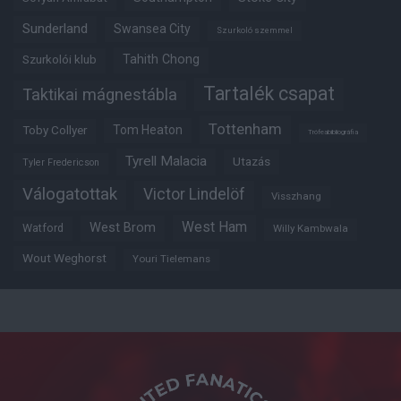
Sunderland
Swansea City
Szurkoló szemmel
Tahith Chong
Szurkolói klub
Tartalék csapat
Taktikai mágnestábla
Tottenham
Tom Heaton
Toby Collyer
Trófeabibliográfia
Tyrell Malacia
Utazás
Tyler Fredericson
Válogatottak
Victor Lindelöf
Visszhang
West Ham
West Brom
Watford
Willy Kambwala
Wout Weghorst
Youri Tielemans