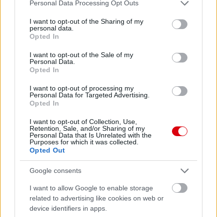
Please note that this website/app uses one or more Google
Personal Data Processing Opt Outs
services and may gather and store information including but
not limited to your visit or usage behaviour. You may click to
I want to opt-out of the Sharing of my
Meccs Center
personal data.
grant or deny consent to Google and its third-party tags to
Opted In
use your data for below specified purposes in below Google
consent section.
I want to opt-out of the Sale of my
Paris Saint-Germain
vs
Personal Data.
Opted In
Manchester United
I want to opt-out of processing my
Personal Data for Targeted Advertising.
Felkészülési szezon 4. mérkőzés
Opted In
Nya Ullevi, Göteborg
2026-08-08 17:00
I want to opt-out of Collection, Use,
Retention, Sale, and/or Sharing of my
Personal Data that Is Unrelated with the
Purposes for which it was collected.
Opted Out
Leeds United
vs
Manchester United
2026-08-12 20:30
Google consents
AC Milan
vs
Manchester United
2026-08-15 18:00
I want to allow Google to enable storage
ELŐZŐ MÉRKŐZÉSEK
related to advertising like cookies on web or
device identifiers in apps.