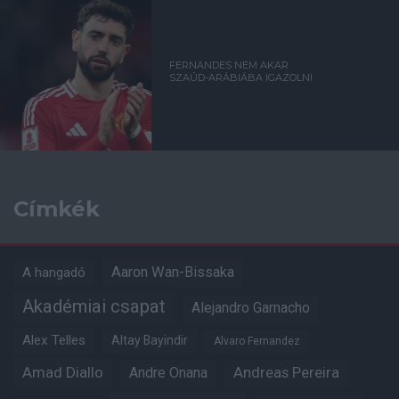
FERNANDES NEM AKAR
SZAÚD-ARÁBIÁBA IGAZOLNI
Címkék
Aaron Wan-Bissaka
A hangadó
Akadémiai csapat
Alejandro Garnacho
Alex Telles
Altay Bayindir
Alvaro Fernandez
Amad Diallo
Andre Onana
Andreas Pereira