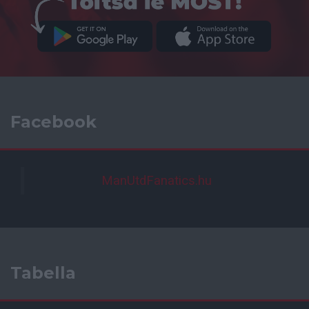
Facebook
ManUtdFanatics.hu
Tabella