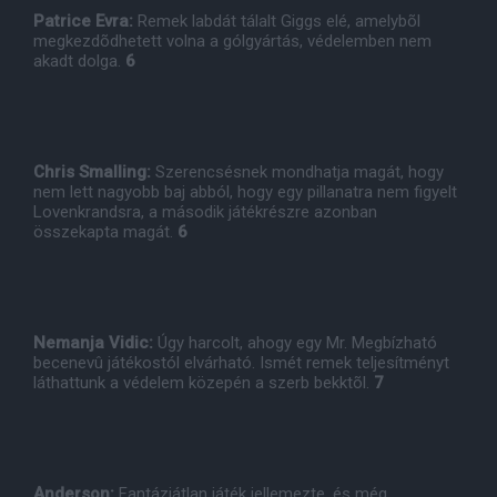
Patrice Evra:
Remek labdát tálalt Giggs elé, amelybõl
megkezdõdhetett volna a gólgyártás, védelemben nem
akadt dolga.
6
Chris Smalling:
Szerencsésnek mondhatja magát, hogy
nem lett nagyobb baj abból, hogy egy pillanatra nem figyelt
Lovenkrandsra, a második játékrészre azonban
összekapta magát.
6
Nemanja Vidic:
Úgy harcolt, ahogy egy Mr. Megbízható
becenevû játékostól elvárható. Ismét remek teljesítményt
láthattunk a védelem közepén a szerb bekktõl.
7
Anderson:
Fantáziátlan játék jellemezte, és még