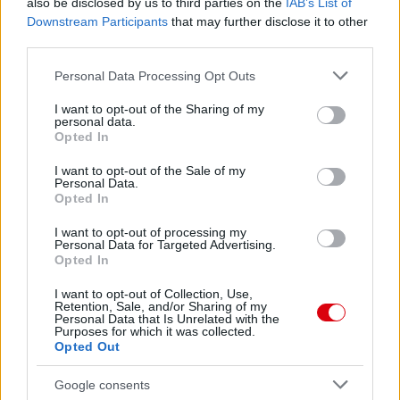
also be disclosed by us to third parties on the
IAB’s List of
Downstream Participants
that may further disclose it to other
third parties.
Please note that this website/app uses one or more Google
Personal Data Processing Opt Outs
services and may gather and store information including but
not limited to your visit or usage behaviour. You may click to
I want to opt-out of the Sharing of my
personal data.
grant or deny consent to Google and its third-party tags to
Opted In
use your data for below specified purposes in below Google
consent section.
I want to opt-out of the Sale of my
Personal Data.
Opted In
I want to opt-out of processing my
Personal Data for Targeted Advertising.
Opted In
I want to opt-out of Collection, Use,
Retention, Sale, and/or Sharing of my
Personal Data that Is Unrelated with the
Purposes for which it was collected.
Opted Out
Google consents