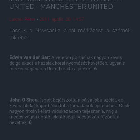
UNITED - MANCHESTER UNITED
Lakner Péter
•
2011. április. 20. 14:57
Lássuk a Newcastle elleni mérkõzést a számok
tükrében!
Edwin van der Sar:
A veterán portásnak nagyon kevés
dolga akadt a hazaiak korai nyomását követõen, ugyanis
összességében a United uralta a játékot.
6
John O'Shea:
Ismét bejátszotta a pálya jobb szélét, de
kevés labdát kapott Nanitól a támadások építéséhez. Csak
nagyon ritkán kellett védekezésben teljesítenie, míg a
meccs végén döntõ jelentõségû becsúszás fûzõdik a
nevéhez.
6