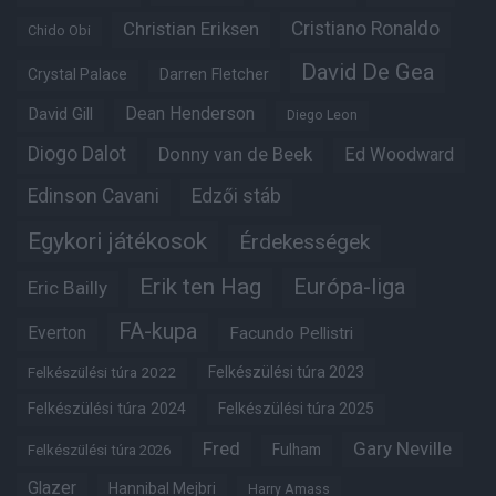
Christian Eriksen
Cristiano Ronaldo
Chido Obi
David De Gea
Crystal Palace
Darren Fletcher
Dean Henderson
David Gill
Diego Leon
Diogo Dalot
Donny van de Beek
Ed Woodward
Edinson Cavani
Edzői stáb
Egykori játékosok
Érdekességek
Erik ten Hag
Európa-liga
Eric Bailly
FA-kupa
Everton
Facundo Pellistri
Felkészülési túra 2022
Felkészülési túra 2023
Felkészülési túra 2024
Felkészülési túra 2025
Fred
Gary Neville
Fulham
Felkészülési túra 2026
Glazer
Hannibal Mejbri
Harry Amass