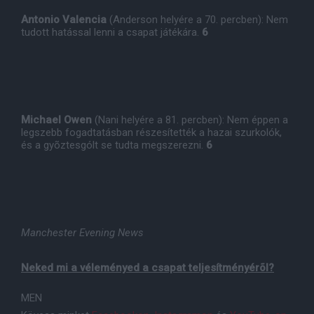
Antonio Valencia
(Anderson helyére a 70. percben): Nem
tudott hatással lenni a csapat játékára.
6
Michael Owen
(Nani helyére a 81. percben): Nem éppen a
legszebb fogadtatásban részesítették a hazai szurkolók,
és a gyõztesgólt se tudta megszerezni.
6
Manchester Evening News
Neked mi a véleményed a csapat teljesítményérõl?
MEN