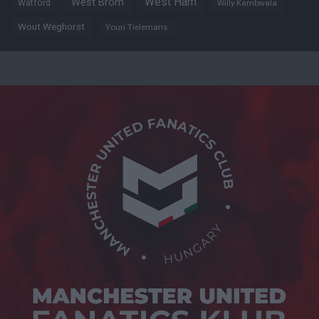
West Ham
West Brom
Watford
Willy Kambwala
Wout Weghorst
Youri Tielemans