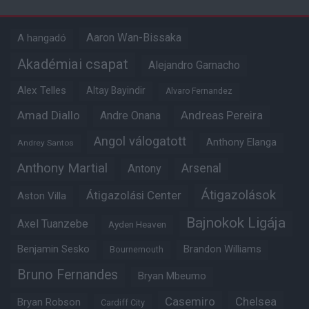
Aaron Wan-Bissaka
A hangadó
Akadémiai csapat
Alejandro Garnacho
Alex Telles
Altay Bayindir
Alvaro Fernandez
Amad Diallo
Andre Onana
Andreas Pereira
Angol válogatott
Anthony Elanga
Andrey Santos
Anthony Martial
Arsenal
Antony
Átigazolások
Átigazolási Center
Aston Villa
Bajnokok Ligája
Axel Tuanzebe
Ayden Heaven
Benjamin Sesko
Brandon Williams
Bournemouth
Bruno Fernandes
Bryan Mbeumo
Casemiro
Chelsea
Bryan Robson
Cardiff City