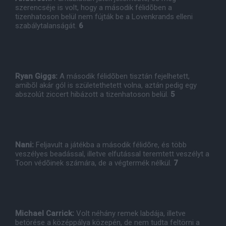
szerencséje is volt, hogy a második félidõben a
tizenhatoson belül nem fújták be a Lovenkrands elleni
szabálytalanságát.
6
Ryan Giggs:
A második félidõben tisztán fejelhetett,
amibõl akár gól is születethetett volna, aztán pedig egy
abszolút ziccert hibázott a tizenhatoson belül.
5
Nani:
Feljavult a játékba a második félidõre, és több
veszélyes beadással, illetve elfutással teremtett veszélyt a
Toon védõinek számára, de a végtermék nélkül.
7
Michael Carrick:
Volt néhány remek labdája, illetve
betörése a középpálya közepén, de nem tudta feltörni a