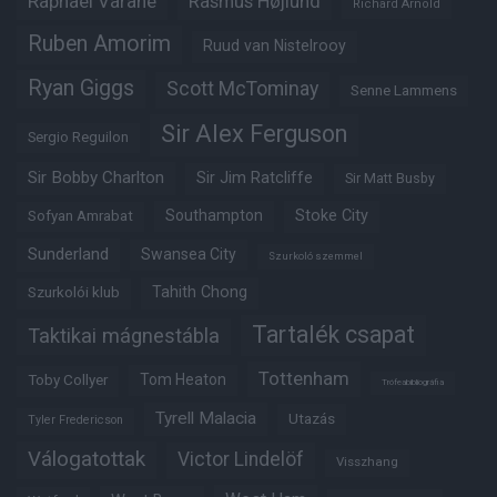
Raphaël Varane
Rasmus Højlund
Richard Arnold
Ruben Amorim
Ruud van Nistelrooy
Ryan Giggs
Scott McTominay
Senne Lammens
Sir Alex Ferguson
Sergio Reguilon
Sir Bobby Charlton
Sir Jim Ratcliffe
Sir Matt Busby
Southampton
Stoke City
Sofyan Amrabat
Sunderland
Swansea City
Szurkoló szemmel
Tahith Chong
Szurkolói klub
Tartalék csapat
Taktikai mágnestábla
Tottenham
Tom Heaton
Toby Collyer
Trófeabibliográfia
Tyrell Malacia
Utazás
Tyler Fredericson
Válogatottak
Victor Lindelöf
Visszhang