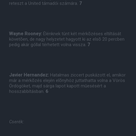
reteszt a United támadói számára.
7
Wayne Rooney:
Élénknek tûnt két mérkõzéses eltiltását
követõen, de nagy helyzetet hagyott ki az elsõ 20 percben
pedig akár góllal térhetett volna vissza.
7
Javier Hernandez:
Hatalmas ziccert puskázott el, amikor
már a mérkõzés elején elõnyhöz juttathatta volna a Vörös
Ördögöket, majd sárga lapot kapott mûesésért a
hosszabbításban.
6
Cserék: