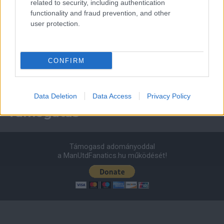
related to security, including authentication
functionality and fraud prevention, and other
user protection.
Leeds United
vs
Manchester United
2026-08-12 20:30
AC Milan
vs
Manchester United
2026-08-15 18:00
CONFIRM
ELŐZŐ MÉRKŐZÉSEK
Data Deletion
Data Access
Privacy Policy
Támogatás
Támogasd adományoddal
a ManUtdFanatics.hu működését!