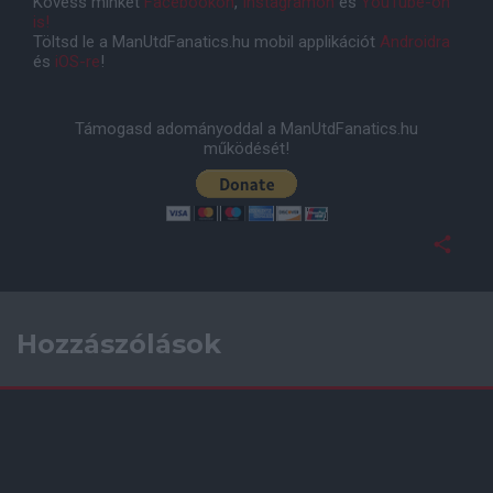
Kövess minket
Facebookon
,
Instagramon
és
YouTube-on
is!
Töltsd le a ManUtdFanatics.hu mobil applikációt
Androidra
és
iOS-re
!
Támogasd adományoddal a ManUtdFanatics.hu
működését!
Hozzászólások