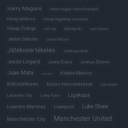
Harry Maguire
Híres magyar Vörös Ördögök
Hónap játékosa
Hónap legjobbja szavazás
Hónap Ördöge
Ifjúsági BL
Hull City
Jack Butland
Jadon Sancho
Jason Wilcox
Játékosértékelés
Játékosprofilok
Jesse Lingard
Jonny Evans
Joshua Zirkzee
Juan Mata
Kobbie Mainoo
Karl Darlow
Kölcsönlesen
Közös meccsnézések
Lee Grant
Ligakupa
Leny Yoro
Leicester City
Luke Shaw
Lisandro Martinez
Liverpool
Manchester United
Manchester City