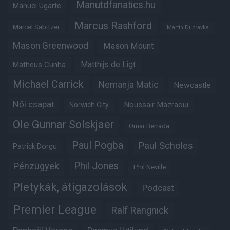
Manutdfanatics.hu
Manuel Ugarte
Marcus Rashford
Marcel Sabitzer
Martin Dubravka
Mason Greenwood
Mason Mount
Matheus Cunha
Matthijs de Ligt
Michael Carrick
Nemanja Matic
Newcastle
Női csapat
Noussair Mazraoui
Norwich City
Ole Gunnar Solskjaer
Omar Berrada
Paul Pogba
Paul Scholes
Patrick Dorgu
Phil Jones
Pénzügyek
Phil Neville
Pletykák, átigazolások
Podcast
Premier League
Ralf Rangnick