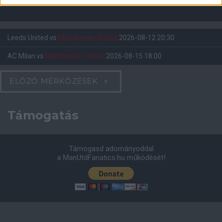
Leeds United
vs
Manchester United
2026-08-12 20:30
AC Milan
vs
Manchester United
2026-08-15 18:00
ELŐZŐ MÉRKŐZÉSEK
Támogatás
Támogasd adományoddal
a ManUtdFanatics.hu működését!