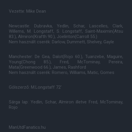
Vezette: Mike Dean
Newcastle: Dubravka, Yedlin, Schar, Lascelles, Clark,
Willems, M. Longstaff, S. Longstaff, Saint-Maximin(Atsu
83.), Almiron(Krafth 90.), Joelinton(Carroll 55.)
Nem használt cserék: Darlow, Dummett, Shelvey, Gayle
Manchester: De Gea, Dalot(Rojo 60.), Tuanzebe, Maguire,
Young(Chong 85.), Fred, McTominay, Pereira,
Mata(Greenwood 66.), James, Rashford
Nem használt cserék: Romero, Williams, Matic, Gomes
Gólszerző: M.Longstaff 72'
Sárga lap: Yedlin, Schar, Almiron illetve Fred, McTominay,
Rojo
ManUtdFanatics.hu