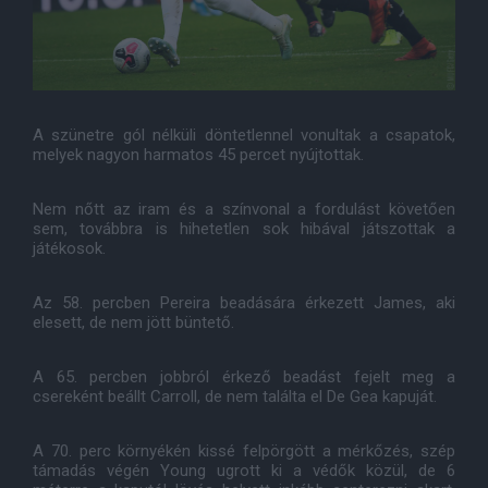
A szünetre gól nélküli döntetlennel vonultak a csapatok,
melyek nagyon harmatos 45 percet nyújtottak.
Nem nőtt az iram és a színvonal a fordulást követően
sem, továbbra is hihetetlen sok hibával játszottak a
játékosok.
Az 58. percben Pereira beadására érkezett James, aki
elesett, de nem jött büntető.
A 65. percben jobbról érkező beadást fejelt meg a
csereként beállt Carroll, de nem találta el De Gea kapuját.
A 70. perc környékén kissé felpörgött a mérkőzés, szép
támadás végén Young ugrott ki a védők közül, de 6