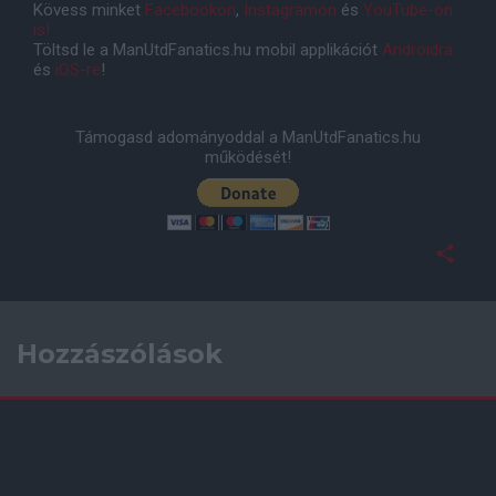
Kövess minket
Facebookon
,
Instagramon
és
YouTube-on
is!
Töltsd le a ManUtdFanatics.hu mobil applikációt
Androidra
és
iOS-re
!
Támogasd adományoddal a ManUtdFanatics.hu
működését!
Hozzászólások