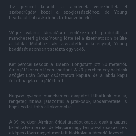
Tíz perccel később a vendégek végezhettek el
szabadrúgást közel a szögletzászlóhoz, de Young
beadását Dubravka lehúzta Tuanzebe elől.
Végre valami támadásra emlékeztetőt produkált a
manchesteri gárda; Young lőtte fel a tizenhatoson belülre
a labdát Matához, aki visszatette neki egyből, Young
beadását azonban tisztázta egy védő.
Két perccel később a "kisebb" Longstaff lőtt 20 méterről,
ám a játékszer a lécen csattant. A 29. percben egy baloldali
szöglet után Schar csúsztatott kapura, de a labda kapu
fölött hagyta el a játékteret.
Nagyon gyenge manchesteri csapatot láthattunk ma is,
rengeteg hibával játszottak a játékosok, labdaátvétellel is
bajok voltak több alkalommal is.
A 39. percben Almiron óriási átadást kapott, csak a kapust
kellett átvernie már, de Maguire nagy tempóval visszaért és
elképesztően nagyot mentett blokkolva a támadó lövését.