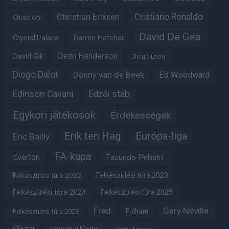
Christian Eriksen
Cristiano Ronaldo
Chido Obi
David De Gea
Crystal Palace
Darren Fletcher
Dean Henderson
David Gill
Diego Leon
Diogo Dalot
Donny van de Beek
Ed Woodward
Edinson Cavani
Edzői stáb
Egykori játékosok
Érdekességek
Erik ten Hag
Európa-liga
Eric Bailly
FA-kupa
Everton
Facundo Pellistri
Felkészülési túra 2022
Felkészülési túra 2023
Felkészülési túra 2024
Felkészülési túra 2025
Fred
Gary Neville
Fulham
Felkészülési túra 2026
Glazer