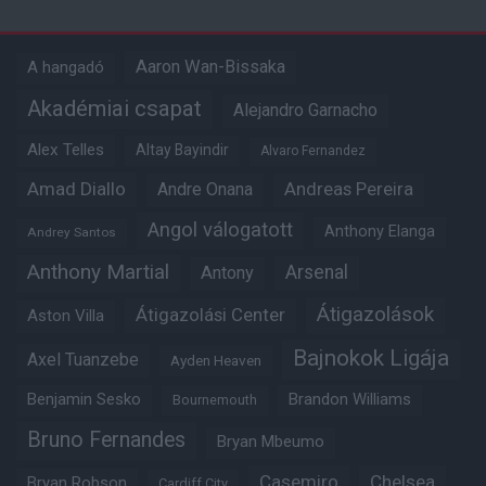
Aaron Wan-Bissaka
A hangadó
Akadémiai csapat
Alejandro Garnacho
Alex Telles
Altay Bayindir
Alvaro Fernandez
Amad Diallo
Andre Onana
Andreas Pereira
Angol válogatott
Anthony Elanga
Andrey Santos
Anthony Martial
Arsenal
Antony
Átigazolások
Átigazolási Center
Aston Villa
Bajnokok Ligája
Axel Tuanzebe
Ayden Heaven
Benjamin Sesko
Brandon Williams
Bournemouth
Bruno Fernandes
Bryan Mbeumo
Casemiro
Chelsea
Bryan Robson
Cardiff City