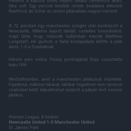
méterre a kaputól lövés helyett inkább centerezni akart,
hiba volt. Egy perccel később remek beadásra érkezett
Rashford, de Schar az utolsó pillanatban nagyot mentett.
A 72. percben egy manchesteri szöglet után kontrázott a
Newcastle, Willems kapott labdát, cselekbe bonyolódott,
majd látta, hogy második hullámban érkezik Matthew
Longstaff, elé gurított, a fiatal középpályás kilőtte a jobb
alsót, 1-0 a Szarkáknak.
Három perc múlva Young pontrúgását Rojo csúsztatta
kapu fölé.
Minősíthetetlen, amit a manchesteri játékosok műveltek.
Fejetlenül, milliónyi hibával, taktikai fegyelmet nem ismerve
csalódást keltő teljesítményt nyújtott a pályán lévő összes
játékos.
Premier League, 8.forduló
Newcastle United 1-0 Manchester United
St. James' Park