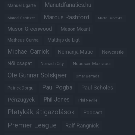
Manutdfanatics.hu
Manuel Ugarte
Marcus Rashford
Marcel Sabitzer
Martin Dubravka
Mason Greenwood
Mason Mount
Matheus Cunha
Matthijs de Ligt
Michael Carrick
Nemanja Matic
Newcastle
Női csapat
Noussair Mazraoui
Norwich City
Ole Gunnar Solskjaer
Omar Berrada
Paul Pogba
Paul Scholes
Patrick Dorgu
Phil Jones
Pénzügyek
Phil Neville
Pletykák, átigazolások
Podcast
Premier League
Ralf Rangnick