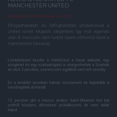
MANCHESTER UNITED
Balog Attila
•
2019. október. 06. 19:24
Elfogadhatatlan és felfoghatatlan produkcióval a
United ismét kikapott idegenben, így már egymás
után 8. meccsén nem tudott nyerni otthontól távol a
manchesteri társaság.
Lendületesen kezdte a mérkőzést a hazai alakulat, egy
szögletet és egy szabadrúgást is elvégezhettek a Szarkák
az első 3 percben, szerencsére egyikből sem lett veszély.
Ez a lendület azonban hamar visszaesett és leginkább a
mezőnyjáték dominált.
12. percben járt a meccs, amikor Saint-Maximin tört bal
szélről középre, átlövéssel próbálkozott, de nem talált
kaput.