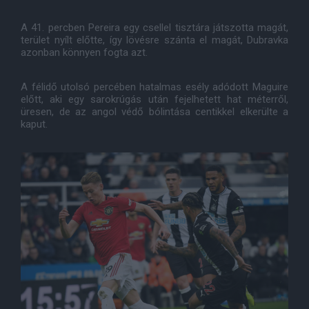
A 41. percben Pereira egy csellel tisztára játszotta magát,
terület nyílt előtte, így lövésre szánta el magát, Dubravka
azonban könnyen fogta azt.
A félidő utolsó percében hatalmas esély adódott Maguire
előtt, aki egy sarokrúgás után fejelhetett hat méterről,
üresen, de az angol védő bólintása centikkel elkerülte a
kaput.