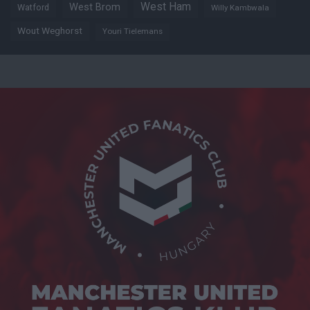
West Ham
West Brom
Watford
Willy Kambwala
Wout Weghorst
Youri Tielemans