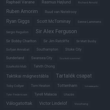
Raphaël Varane
Rasmus Højlund
Richard Arnold
Ruben Amorim
Ruud van Nistelrooy
Ryan Giggs
Scott McTominay
Senne Lammens
Sir Alex Ferguson
Sergio Reguilon
Sir Bobby Charlton
Sir Jim Ratcliffe
Sir Matt Busby
Southampton
Stoke City
Sofyan Amrabat
Sunderland
Swansea City
Szurkoló szemmel
Tahith Chong
Szurkolói klub
Tartalék csapat
Taktikai mágnestábla
Tottenham
Tom Heaton
Toby Collyer
Trófeabibliográfia
Tyrell Malacia
Utazás
Tyler Fredericson
Válogatottak
Victor Lindelöf
Visszhang