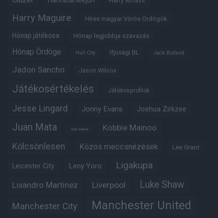
Hannibal Mejbri
Harry Amass
Harry Maguire
Híres magyar Vörös Ördögök
Hónap játékosa
Hónap legjobbja szavazás
Hónap Ördöge
Ifjúsági BL
Hull City
Jack Butland
Jadon Sancho
Jason Wilcox
Játékosértékelés
Játékosprofilok
Jesse Lingard
Jonny Evans
Joshua Zirkzee
Juan Mata
Kobbie Mainoo
Karl Darlow
Kölcsönlesen
Közös meccsnézések
Lee Grant
Ligakupa
Leny Yoro
Leicester City
Luke Shaw
Lisandro Martinez
Liverpool
Manchester United
Manchester City