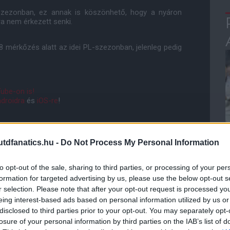
szezonban, ez annak is köszönhető, hogy a nyáron
a nem érkezett senki.
 8 mérkőzés alatt az idei PL-szezonban, jelenleg pedig
ube-on is!
droidra
és
iOS-re
!
ManUtdFanatics.hu működését!
dfanatics.hu -
Do Not Process My Personal Information
to opt-out of the sale, sharing to third parties, or processing of your per
formation for targeted advertising by us, please use the below opt-out s
r selection. Please note that after your opt-out request is processed y
eing interest-based ads based on personal information utilized by us or
disclosed to third parties prior to your opt-out. You may separately opt-
losure of your personal information by third parties on the IAB’s list of