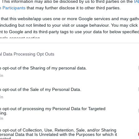
. This information may also be disclosed by us to third parties on the
IA
Participants
that may further disclose it to other third parties.
 that this website/app uses one or more Google services and may gath
including but not limited to your visit or usage behaviour. You may click 
 to Google and its third-party tags to use your data for below specifi
ogle consent section.
l Data Processing Opt Outs
o opt-out of the Sharing of my personal data.
In
o opt-out of the Sale of my Personal Data.
In
to opt-out of processing my Personal Data for Targeted
ing.
In
o opt-out of Collection, Use, Retention, Sale, and/or Sharing
ersonal Data that Is Unrelated with the Purposes for which it
lected.