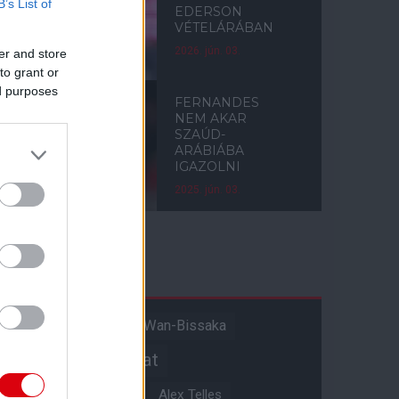
B’s List of
EDERSON
VÉTELÁRÁBAN
2026. jún. 03.
er and store
to grant or
ed purposes
FERNANDES
NEM AKAR
SZAÚD-
ARÁBIÁBA
IGAZOLNI
2025. jún. 03.
Címkék
Aaron Wan-Bissaka
A hangadó
Akadémiai csapat
Alejandro Garnacho
Alex Telles