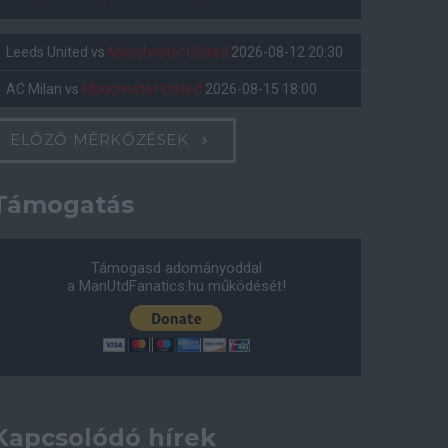
Leeds United
vs
Manchester United
2026-08-12 20:30
AC Milan
vs
Manchester United
2026-08-15 18:00
ELŐZŐ MÉRKŐZÉSEK
Támogatás
Támogasd adományoddal
a ManUtdFanatics.hu működését!
Kapcsolódó hírek