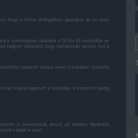
hoz, hogy a Vörös Ördögökhöz igazoljon, de az üzlet
ra a Juventusban, ráadásul a 25 fős BL-keretükbe se
ében nagyon valószínű, hogy hamarosan távozni fog a
zerződést utasított vissza, mivel Európában szeretne
n már meg is egyezett a Uniteddel, a transzfert pedig
erzett a Juventusnál, ahová az Atletico Madridtól
okok Ligáját is nyert.