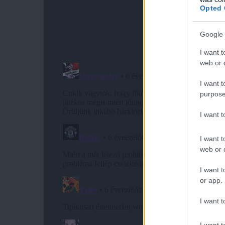
Opted 
Google 
I want t
web or d
I want t
purpose
I want 
I want t
web or d
I want t
or app.
I want t
I want t