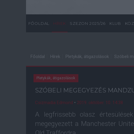
FŐOLDAL
HÍREK
SZEZON 2025/26
KLUB
KÖZ
Főoldal
Hírek
Pletykák, átigazolások
Szóbeli m
Pletykák, átigazolások
SZÓBELI MEGEGYEZÉS MANDZUK
Csizmadia Edmond
•
2019. október. 10. 14:38
A legfrissebb olasz értesülése
megegyezett a Manchester United
Old Traffordra.