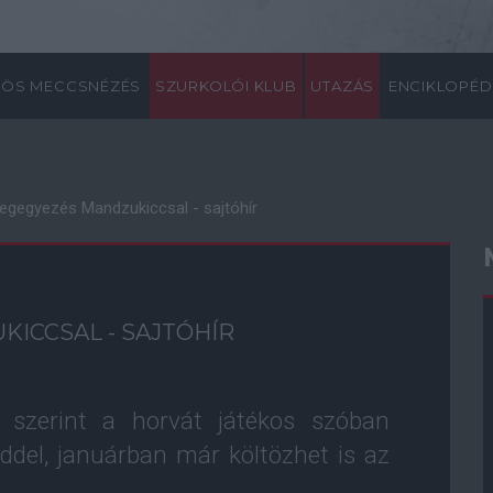
ÖS MECCSNÉZÉS
SZURKOLÓI KLUB
UTAZÁS
ENCIKLOPÉD
egegyezés Mandzukiccsal - sajtóhír
ICCSAL - SAJTÓHÍR
k szerint a horvát játékos szóban
del, januárban már költözhet is az