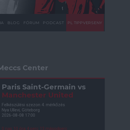
IA
BLOG
FÓRUM
PODCAST
PL TIPPVERSENY
Meccs Center
Paris Saint-Germain
vs
Manchester United
Felkészülési szezon 4. mérkőzés
Nya Ullevi, Göteborg
2026-08-08 17:00
0 nap 10 óra 4 perc 12 másodperc