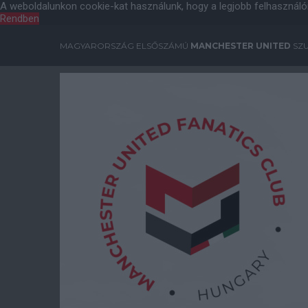
A weboldalunkon cookie-kat használunk, hogy a legjobb felhasználó
Rendben
MAGYARORSZÁG ELSŐSZÁMÚ
MANCHESTER UNITED
SZU