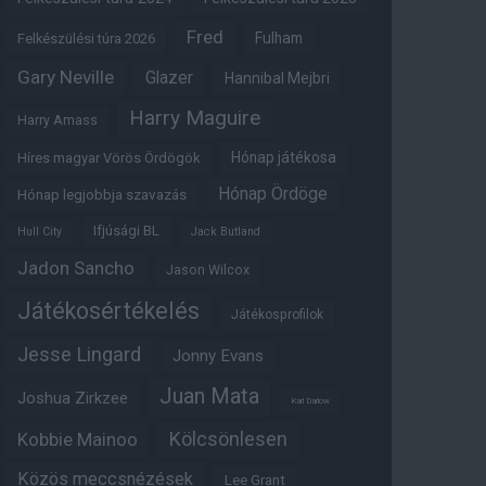
Fred
Fulham
Felkészülési túra 2026
Gary Neville
Glazer
Hannibal Mejbri
Harry Maguire
Harry Amass
Hónap játékosa
Híres magyar Vörös Ördögök
Hónap Ördöge
Hónap legjobbja szavazás
Ifjúsági BL
Hull City
Jack Butland
Jadon Sancho
Jason Wilcox
Játékosértékelés
Játékosprofilok
Jesse Lingard
Jonny Evans
Juan Mata
Joshua Zirkzee
Karl Darlow
Kölcsönlesen
Kobbie Mainoo
Közös meccsnézések
Lee Grant