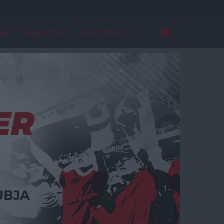
ldal
Regisztráció
Elfelejtett jelszó