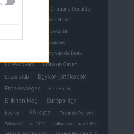
Christian Eriksen
Cristiano Ronaldo
Crystal Palace
Darren Fletcher
David De Gea
David Gill
Dean Henderson
Diego Leon
Diogo Dalot
Donny van de Beek
Edinson Cavani
Ed Woodward
Egykori játékosok
Edzői stáb
Érdekességek
Eric Bailly
Erik ten Hag
Európa-liga
FA-kupa
Everton
Facundo Pellistri
Felkészülési túra 2022
Felkészülési túra 2023
Felkészülési túra 2024
Felkészülési túra 2025