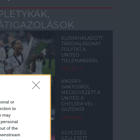
PLETYKÁK,
ÁTIGAZOLÁSOK
ELŐREHALADOTT
TÁRGYALÁSOKAT
FOLYTAT A
UNITED
TIELEMANSRÓL
2026. júl. 13.
ANDREY
SANTOSRÓL
MEGEGYEZETT A
UNITED A
sonal or
CHELSEA-VEL -
ection to
SAJTÓHÍR
ou may
2026. júl. 08.
 personal
out of the
EGYEZSÉG
 downstream
SZÜLETETT