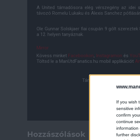
A United támadósora elég vérszegény az idei 
távozó Romelu Lukaku és Alexis Sanchez pótlásár
Ole Gunnar Solskjaer fiai csupán 9 gólt szereztek
a 12. helyen tanyáznak.
Mirror
Kövess minket
Facebookon
,
Instagramon
és
YouT
Töltsd le a ManUtdFanatics.hu mobil applikációt
An
Támogasd adományoddal a 
www.manut
If you wish 
sensitive in
confirm you
continue se
information 
Hozzászólások
further disc