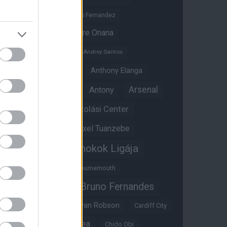
Altay Bayindir
Alvaro Fernandez
Amad Diallo
Andre Onana
Andreas Pereira
Andrey Santos
Angol válogatott
Anthony Elanga
Anthony Martial
Arsenal
Antony
Átigazolási Center
Aston Villa
Átigazolások
Axel Tuanzebe
Bajnokok Ligája
Ayden Heaven
Benjamin Sesko
Bournemouth
Bruno Fernandes
Brandon Williams
Bryan Mbeumo
Bryan Robson
Cardiff City
Casemiro
Chelsea
Chido Obi