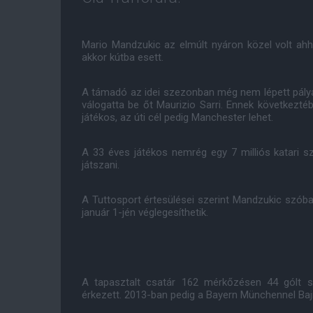
Mario Mandzukic az elmúlt nyáron közel volt ah
akkor kútba esett.
A támadó az idei szezonban még nem lépett pályá
válogatta be őt Maurizio Sarri. Ennek következt
játékos, az úti cél pedig Manchester lehet.
A 33 éves játékos nemrég egy 7 milliós katari s
játszani.
A Tuttosport értesülései szerint Mandzukic szóba
január 1-jén véglegesíthetik.
A tapasztalt csatár 162 mérkőzésen 44 gólt sz
érkezett. 2013-ban pedig a Bayern Münchennel Bajn