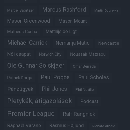
Marcus Rashford
Marcel Sabitzer
Martin Dubravka
Mason Greenwood
Mason Mount
Matheus Cunha
Matthijs de Ligt
Michael Carrick
Nemanja Matic
Newcastle
Női csapat
Noussair Mazraoui
Norwich City
Ole Gunnar Solskjaer
Omar Berrada
Paul Pogba
Paul Scholes
Patrick Dorgu
Phil Jones
Pénzügyek
Phil Neville
Pletykák, átigazolások
Podcast
Premier League
Ralf Rangnick
Raphaël Varane
Rasmus Højlund
Richard Arnold