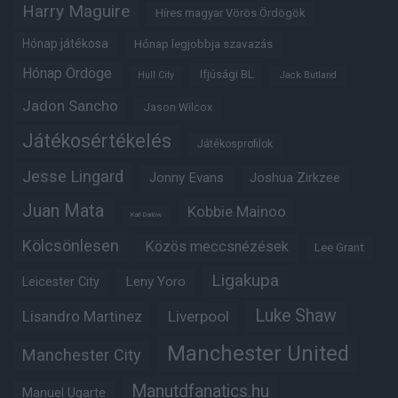
Harry Maguire
Híres magyar Vörös Ördögök
Hónap játékosa
Hónap legjobbja szavazás
Hónap Ördöge
Ifjúsági BL
Hull City
Jack Butland
Jadon Sancho
Jason Wilcox
Játékosértékelés
Játékosprofilok
Jesse Lingard
Jonny Evans
Joshua Zirkzee
Juan Mata
Kobbie Mainoo
Karl Darlow
Kölcsönlesen
Közös meccsnézések
Lee Grant
Ligakupa
Leny Yoro
Leicester City
Luke Shaw
Lisandro Martinez
Liverpool
Manchester United
Manchester City
Manutdfanatics.hu
Manuel Ugarte