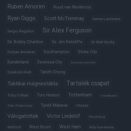
Ruben Amorim
Ruud van Nistelrooy
Ryan Giggs
Scott McTominay
Senne Lammens
Sir Alex Ferguson
Sergio Reguilon
Sir Bobby Charlton
Sir Jim Ratcliffe
Sir Matt Busby
Southampton
Stoke City
Sofyan Amrabat
Sunderland
Swansea City
Szurkoló szemmel
Tahith Chong
Szurkolói klub
Tartalék csapat
Taktikai mágnestábla
Tottenham
Tom Heaton
Toby Collyer
Trófeabibliográfia
Tyrell Malacia
Utazás
Tyler Fredericson
Válogatottak
Victor Lindelöf
Visszhang
West Ham
West Brom
Watford
Willy Kambwala