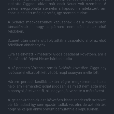
indította Giggset, akivel már csak Neuer volt szemben. A
walesi megpróbálta átemelni a kapuson a játékszert, ám
ebbe is beleért még a portás, így menteni tudott.
A Schalke megköszönheti kapusának - és a manchesteri
támadóknak - hogy a párharc nem dõlt el az elsõ
félidõben.
Szünet után szinte ott folytatták a csapatok, ahol az elsõ
félidõben abbahagyták.
Evra fejelhetett 7 méterrõl Giggs beadását követõen, ám a
léc alá tartó fejest Neuer hárítani tudta.
A 48.percben Valencia remek ívelését követõen Giggs egy
lövõcsellel elküldött két védõt, majd csúnyán mellé lõtt.
Három perccel késõbb aztán végre megzörrent a hazai
háló, ám Hernandez gólját jogosan les miatt nem adta meg
a spanyol játékvezetõ, aki nagyon jól vezette a mérkõzést.
A gelsenkircheniek ezt követõen kissé rendezték soraikat,
bár támadást így sem igazán tudtak vezetni, de azt elérték,
hogy ne kelljen annyi bravúrt bemutatnia a kapusuknak.