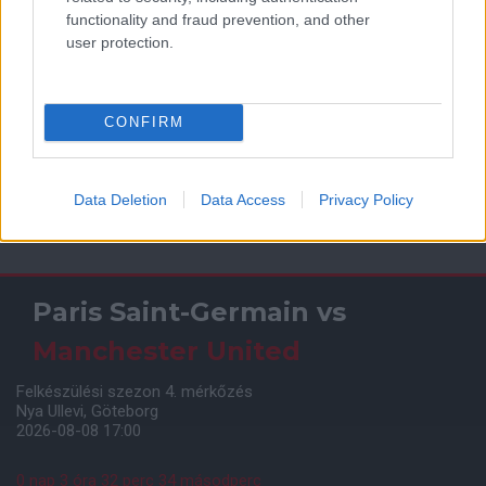
functionality and fraud prevention, and other
user protection.
CONFIRM
Data Deletion
Data Access
Privacy Policy
Meccs Center
Paris Saint-Germain
vs
Manchester United
Felkészülési szezon 4. mérkőzés
Nya Ullevi, Göteborg
2026-08-08 17:00
0 nap 3 óra 32 perc 33 másodperc