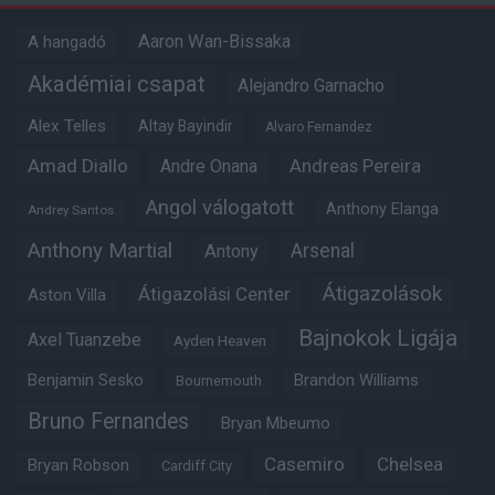
Aaron Wan-Bissaka
A hangadó
Akadémiai csapat
Alejandro Garnacho
Alex Telles
Altay Bayindir
Alvaro Fernandez
Amad Diallo
Andre Onana
Andreas Pereira
Angol válogatott
Anthony Elanga
Andrey Santos
Anthony Martial
Arsenal
Antony
Átigazolások
Átigazolási Center
Aston Villa
Bajnokok Ligája
Axel Tuanzebe
Ayden Heaven
Benjamin Sesko
Brandon Williams
Bournemouth
Bruno Fernandes
Bryan Mbeumo
Casemiro
Chelsea
Bryan Robson
Cardiff City