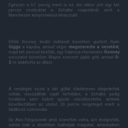
Egészen a 67. percig ment is ez, ám ekkor jött egy két
perces rövidzárlat a Schalke csapatánál, amit a
Manchester könyörtelenül kihasznált.
Elõbb Rooney kiváló indítását követõen gurított Ryan
Giggs
a kapuba, amivel végre
megszerezte a vezetést
,
majd két perccel késõbb, egy Valencia-Hernandez-
Rooney
sorozatot követõen Wayne szerzett újabb gólt, amivel
0-
2
-re alakította az állást.
A vendégek ezzel a két góllal tökéletesen elégedettek
voltak, visszaálltak saját térfelükre, a Schalke pedig
továbbra sem tudott igazán veszélyeztetni, aminek
következtében az utolsó 20 percre rengeteget esett a
találkozó színvonala.
Sir Alex Fergusonék amit szerettek volna, azt elvégezték,
szinte már a döntõben tudhatják magukat, amennyiben