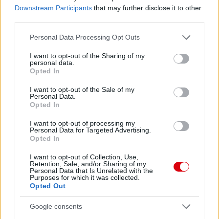
Downstream Participants
that may further disclose it to other
third parties.
Please note that this website/app uses one or more Google
Personal Data Processing Opt Outs
services and may gather and store information including but
not limited to your visit or usage behaviour. You may click to
I want to opt-out of the Sharing of my
personal data.
grant or deny consent to Google and its third-party tags to
Opted In
use your data for below specified purposes in below Google
consent section.
I want to opt-out of the Sale of my
Personal Data.
Opted In
I want to opt-out of processing my
Personal Data for Targeted Advertising.
Opted In
I want to opt-out of Collection, Use,
Retention, Sale, and/or Sharing of my
Personal Data that Is Unrelated with the
Purposes for which it was collected.
Opted Out
Google consents