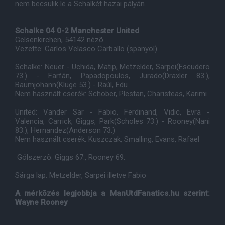
nem becsülik le a Schalkét hazai pályán.
Schalke 04 0-2 Manchester United
Gelsenkirchen, 54142 nézõ
Vezette: Carlos Velasco Carballo (spanyol)
Schalke: Neuer - Uchida, Matip, Metzelder, Sarpei(Escudero
73.) - Farfán, Papadopoulos, Jurado(Draxler 83.),
Baumjohann(Kluge 53.) - Raúl, Edu
Nem használt cserék: Schober, Plestan, Charisteas, Karimi
United: Vander Sar - Fabio, Ferdinand, Vidic, Evra -
Valencia, Carrick, Giggs, Park(Scholes 73.) - Rooney(Nani
83.), Hernandez(Anderson 73.)
Nem használt cserék: Kuszczak, Smalling, Evans, Rafael
Gólszerzõ: Giggs 67., Rooney 69.
Sárga lap: Metzelder, Sarpei illetve Fabio
A mérkõzés legjobbja a ManUtdFanatics.hu szerint:
Wayne Rooney