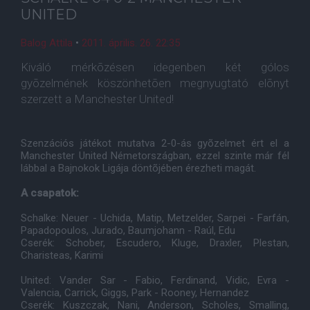
UNITED
Balog Attila
•
2011. április. 26. 22:35
Kiváló mérkõzésen idegenben két gólos
gyõzelmének köszönhetõen megnyugtató elõnyt
szerzett a Manchester United!
Szenzációs játékot mutatva 2-0-ás gyõzelmet ért el a
Manchester United Németországban, ezzel szinte már fél
lábbal a Bajnokok Ligája döntõjében érezheti magát.
A csapatok:
Schalke: Neuer - Uchida, Matip, Metzelder, Sarpei - Farfán,
Papadopoulos, Jurado, Baumjohann - Raúl, Edu
Cserék: Schober, Escudero, Kluge, Draxler, Plestan,
Charisteas, Karimi
United: Vander Sar - Fabio, Ferdinand, Vidic, Evra -
Valencia, Carrick, Giggs, Park - Rooney, Hernandez
Cserék: Kuszczak, Nani, Anderson, Scholes, Smalling,