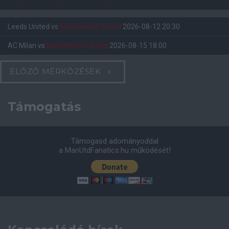
Leeds United
vs
Manchester United
2026-08-12 20:30
AC Milan
vs
Manchester United
2026-08-15 18:00
ELŐZŐ MÉRKŐZÉSEK
Támogatás
Támogasd adományoddal
a ManUtdFanatics.hu működését!