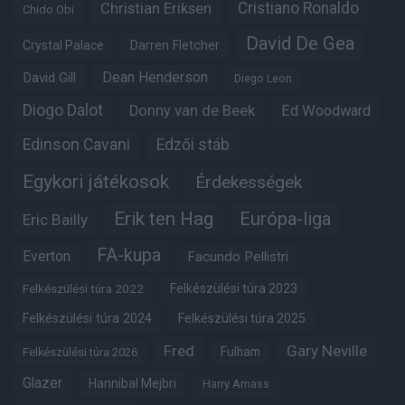
Christian Eriksen
Cristiano Ronaldo
Chido Obi
David De Gea
Crystal Palace
Darren Fletcher
Dean Henderson
David Gill
Diego Leon
Diogo Dalot
Donny van de Beek
Ed Woodward
Edinson Cavani
Edzői stáb
Egykori játékosok
Érdekességek
Erik ten Hag
Európa-liga
Eric Bailly
FA-kupa
Everton
Facundo Pellistri
Felkészülési túra 2022
Felkészülési túra 2023
Felkészülési túra 2024
Felkészülési túra 2025
Fred
Gary Neville
Fulham
Felkészülési túra 2026
Glazer
Hannibal Mejbri
Harry Amass