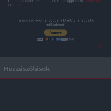
Töltsd le a ManUtdFanatics.hu mobil applikációt
Androidra
és
iOS-re
!
Támogasd adományoddal a ManUtdFanatics.hu
működését!
Hozzászólások