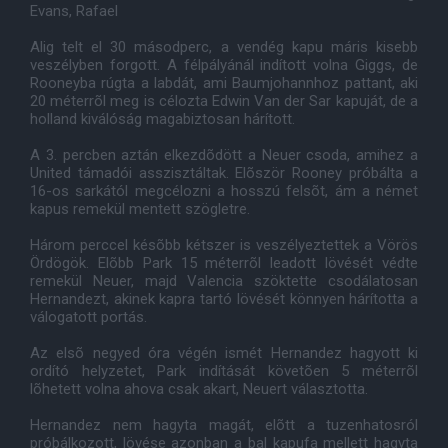
Evans, Rafael
Alig telt el 30 másodperc, a vendég kapu máris kisebb
veszélyben forgott. A félpályánál indított volna Giggs, de
Rooneyba rúgta a labdát, ami Baumjohannhoz pattant, aki
20 méterrõl meg is célozta Edwin Van der Sar kapuját, de a
holland kiválóság magabiztosan hárított.
A 3. percben aztán elkezdõdött a Neuer csoda, amihez a
United támadói asszisztáltak. Elõször Rooney próbálta a
16-os sarkától megcélozni a hosszú felsõt, ám a német
kapus remekül mentett szögletre.
Három perccel késõbb kétszer is veszélyeztettek a Vörös
Ördögök. Elõbb Park 15 méterrõl leadott lövését védte
remekül Neuer, majd Valencia szöktette csodálatosan
Hernandezt, akinek kapra tartó lövését könnyen hárította a
válogatott portás.
Az elsõ negyed óra végén ismét Hernandez hagyott ki
ordító helyzetet, Park indítását követõen 5 méterrõl
lõhetett volna ahova csak akart, Neuert választotta.
Hernandez nem hagyta magát, elõtt a tuzenhatosról
próbálkozott, lövése azonban a bal kapufa mellett hagyta