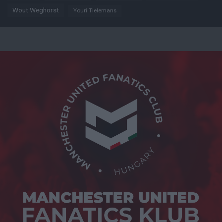
Wout Weghorst
Youri Tielemans