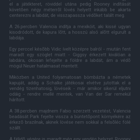
el a játékteret, röviddel utána pedig Rooney indítását
követõen négy méterrõl lövés helyett inkább be akarta
centerezni a labdát, de visszapassza védõket talált meg.
A 26.percben Valencia indítja a mexikóit, aki kissé ugyan
kisodródott, de kapura lõtt, a hosszú alsó alõtt elgurult a
labdája.
Egy perccel késõbb Vidic ívelt középre balról - miután fent
maradt egy szöglet miatt - Giggsy érkezett kiválóan a
labdára, okosan lefejelte a földre a labdát, ám a védõ
mögül Neuer hatalmasat mentett.
Miközben a United folyamatosan bömbázta a németek
kapuját, addig a Schalke játékosai elvétve jutottak el a
vendég tizenhatosig, lövéseik - már amikor sikerül eljutni
odáig - rendre mellé mentek, van Van der Sar remekül
hárított.
A 38.percben majdnem Fabio szerzett vezetést, Valencia
beadását Park fejelte vissza a büntetõpont környékére az
érkezõ brazilnak, akinek lövése nem sokkal a felsõléc fölé
szállt.
A félidõ végére is maradt még egy vendég helyzet, Rooney