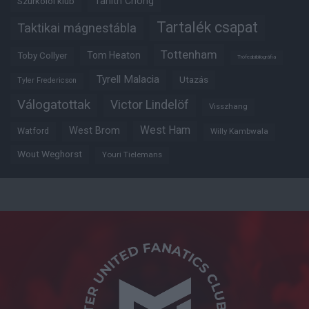
Tahith Chong
Szurkolói klub
Tartalék csapat
Taktikai mágnestábla
Tottenham
Tom Heaton
Toby Collyer
Trófeabibliográfia
Tyrell Malacia
Utazás
Tyler Fredericson
Válogatottak
Victor Lindelöf
Visszhang
West Ham
West Brom
Watford
Willy Kambwala
Wout Weghorst
Youri Tielemans