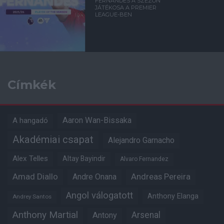
FERNANDES A SZEZON
JÁTÉKOSA A PREMIER
LEAGUE-BEN
Címkék
Aaron Wan-Bissaka
A hangadó
Akadémiai csapat
Alejandro Garnacho
Alex Telles
Altay Bayindir
Alvaro Fernandez
Amad Diallo
Andre Onana
Andreas Pereira
Angol válogatott
Anthony Elanga
Andrey Santos
Anthony Martial
Arsenal
Antony