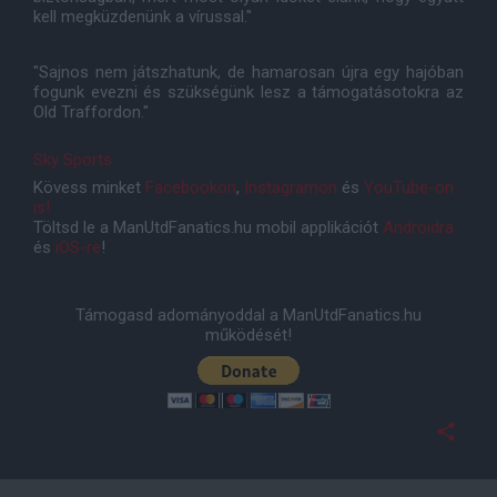
kell megküzdenünk a vírussal."
"Sajnos nem játszhatunk, de hamarosan újra egy hajóban
fogunk evezni és szükségünk lesz a támogatásotokra az
Old Traffordon."
Sky Sports
Kövess minket
Facebookon
,
Instagramon
és
YouTube-on
is!
Töltsd le a ManUtdFanatics.hu mobil applikációt
Androidra
és
iOS-re
!
Támogasd adományoddal a ManUtdFanatics.hu
működését!