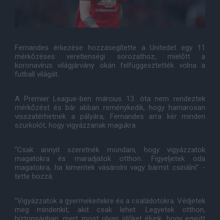
Fernandes érkezése hozzásegítette a Unitedet egy 11
mérkőzéses veretlenségi sorozathoz, mielőtt a
koronavírus világjárvány okán felfüggesztették volna a
futball világát.
A Premier League-ben március 13. óta nem rendeztek
mérkőzést és bár abban reménykedik, hogy hamarosan
visszatérhetnek a pályára, Fernandes arra kér minden
szurkolót, hogy vigyázzanak magukra.
"Csak annyit szeretnék mondani, hogy vigyázzatok
magatokra és maradjatok otthon. Figyeljetek oda
magatokra, ha kimentek vásárolni vagy bármit csinálni" -
tette hozzá.
"Vigyázzatok a gyermekeitekre és a családotokra. Védjetek
meg mindenkit, akit csak lehet. Legyetek otthon,
biztonságban, mert most olyan időket élünk, hogy együtt