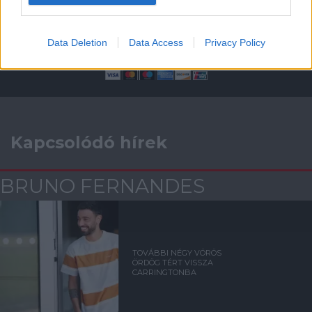
Támogasd adományoddal
a ManUtdFanatics.hu működését!
Data Deletion
Data Access
Privacy Policy
Kapcsolódó hírek
BRUNO FERNANDES
TOVÁBBI NÉGY VÖRÖS
ÖRDÖG TÉRT VISSZA
CARRINGTONBA