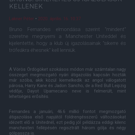
KELLENEK
Lakner Péter
•
2020. április. 16. 10:37
Bruno Fernandes elmondása szerint "mindent"
szeretne megnyerni a Manchester Uniteddel és
kijelentette, hogy a klub új igazolásainak "sikerre és
trófeákra éhesnek" kell lenniük.
A Vörös Ördögöket szokásos módon már számtalan nagy
összeget megmozgató nyári átigazolás kapcsán hozták
már szóba, akik közül kiemelkedik az angol válogatott
párosa, Harry Kane és Jadon Sancho, de a Red Bull Leipzig
védője, Dayot Upamecano neve is felmerült, mint
lehetséges erősítés.
Fernandes a januári, 46.6 millió fontot megmozgató
átigazolása első napjától földrengésszerű változásokat
idézett elő a Unitednél, ezt pedig jól példázza eddigi kilenc
manchesteri fellépésén regisztrált három gólja és négy
gólpassza is.