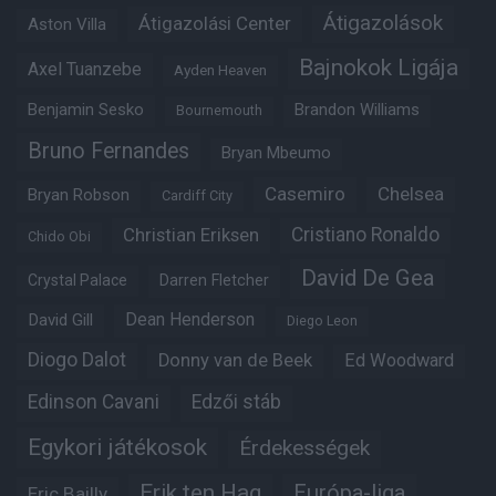
Átigazolások
Átigazolási Center
Aston Villa
Bajnokok Ligája
Axel Tuanzebe
Ayden Heaven
Benjamin Sesko
Brandon Williams
Bournemouth
Bruno Fernandes
Bryan Mbeumo
Casemiro
Chelsea
Bryan Robson
Cardiff City
Christian Eriksen
Cristiano Ronaldo
Chido Obi
David De Gea
Crystal Palace
Darren Fletcher
Dean Henderson
David Gill
Diego Leon
Diogo Dalot
Donny van de Beek
Ed Woodward
Edinson Cavani
Edzői stáb
Egykori játékosok
Érdekességek
Erik ten Hag
Európa-liga
Eric Bailly