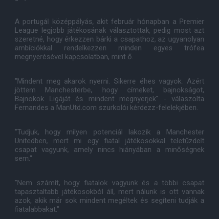
A portugál középpályás, akit február hónapban a Premier
League legjobb játékosának választottak, pedig most azt
szeretné, hogy érkezzen bárki a csapathoz, az ugyanolyan
ambíciókkal rendelkezzen minden egyes trófea
megnyerésével kapcsolatban, mint ő.
"Mindent meg akarok nyerni. Sikerre éhes vagyok. Azért
jöttem Manchesterbe, hogy címeket, bajnokságot,
Bajnokok Ligáját és mindent megnyerjek" - válaszolta
Fernandes a ManUtd.com szurkolói kérdezz-felelekjében.
"Tudjuk, hogy milyen potenciál lakozik a Manchester
Unitedben, mert mi egy fiatal játékosokkal teletűzdelt
csapat vagyunk, amely nincs hiányában a minőségnek
sem."
"Nem számít, hogy fiatalok vagyunk és a többi csapat
tapasztaltabb játékosokból áll, mert nálunk is ott vannak
azok, akik már sok mindent megéltek és segíteni tudják a
fiatalabbakat."