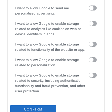
I want to allow Google to send me
Paris Saint-Germain
vs
personalized advertising.
Manchester United
I want to allow Google to enable storage
Felkészülési szezon 4. mérkőzés
related to analytics like cookies on web or
Nya Ullevi, Göteborg
device identifiers in apps.
2026-08-08 17:00
I want to allow Google to enable storage
0 nap 17 óra 30 perc 32 másodperc
related to functionality of the website or app.
I want to allow Google to enable storage
Leeds United
vs
Manchester United
2026-08-12 20:30
related to personalization.
AC Milan
vs
Manchester United
2026-08-15 18:00
I want to allow Google to enable storage
related to security, including authentication
ELŐZŐ MÉRKŐZÉSEK
functionality and fraud prevention, and other
user protection.
Támogatás
CONFIRM