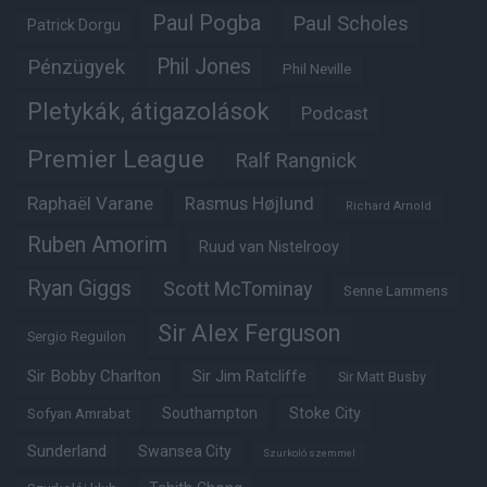
Paul Pogba
Paul Scholes
Patrick Dorgu
Phil Jones
Pénzügyek
Phil Neville
Pletykák, átigazolások
Podcast
Premier League
Ralf Rangnick
Raphaël Varane
Rasmus Højlund
Richard Arnold
Ruben Amorim
Ruud van Nistelrooy
Ryan Giggs
Scott McTominay
Senne Lammens
Sir Alex Ferguson
Sergio Reguilon
Sir Bobby Charlton
Sir Jim Ratcliffe
Sir Matt Busby
Southampton
Stoke City
Sofyan Amrabat
Sunderland
Swansea City
Szurkoló szemmel