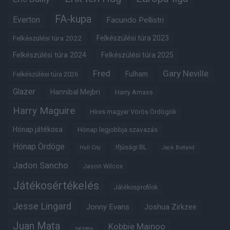
FA-kupa
Everton
Facundo Pellistri
Felkészülési túra 2022
Felkészülési túra 2023
Felkészülési túra 2024
Felkészülési túra 2025
Fred
Gary Neville
Fulham
Felkészülési túra 2026
Glazer
Hannibal Mejbri
Harry Amass
Harry Maguire
Híres magyar Vörös Ördögök
Hónap játékosa
Hónap legjobbja szavazás
Hónap Ördöge
Ifjúsági BL
Hull City
Jack Butland
Jadon Sancho
Jason Wilcox
Játékosértékelés
Játékosprofilok
Jesse Lingard
Jonny Evans
Joshua Zirkzee
Juan Mata
Kobbie Mainoo
Karl Darlow