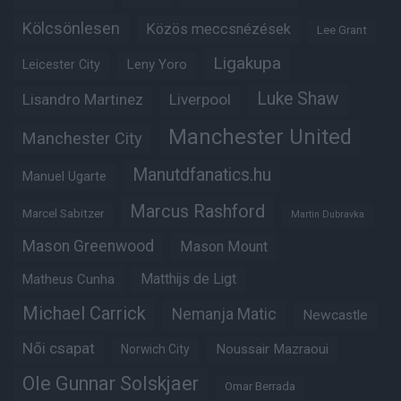
Kölcsönlesen
Közös meccsnézések
Lee Grant
Ligakupa
Leny Yoro
Leicester City
Luke Shaw
Lisandro Martinez
Liverpool
Manchester United
Manchester City
Manutdfanatics.hu
Manuel Ugarte
Marcus Rashford
Marcel Sabitzer
Martin Dubravka
Mason Greenwood
Mason Mount
Matheus Cunha
Matthijs de Ligt
Michael Carrick
Nemanja Matic
Newcastle
Női csapat
Noussair Mazraoui
Norwich City
Ole Gunnar Solskjaer
Omar Berrada